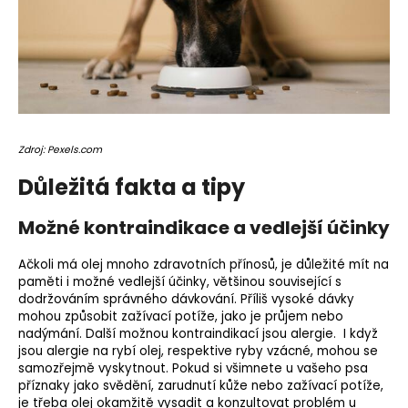
Zdroj: Pexels.com
Důležitá fakta a tipy
Možné kontraindikace a vedlejší účinky
Ačkoli má olej mnoho zdravotních přínosů, je důležité mít na
paměti i možné vedlejší účinky, většinou související s
dodržováním správného dávkování. Příliš vysoké dávky
mohou způsobit zažívací potíže, jako je průjem nebo
nadýmání. Další možnou kontraindikací jsou alergie. I když
jsou alergie na rybí olej, respektive ryby vzácné, mohou se
samozřejmě vyskytnout. Pokud si všimnete u vašeho psa
příznaky jako svědění, zarudnutí kůže nebo zažívací potíže,
je třeba olej okamžitě vysadit a konzultovat problém u