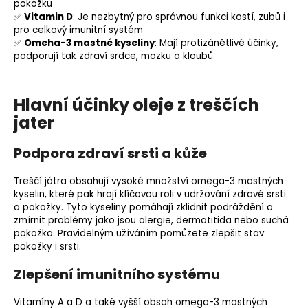
pokožku
✅
Vitamin D
: Je nezbytný pro správnou funkci kostí, zubů i
pro celkový imunitní systém
✅
Omeha-3 mastné kyseliny
: Mají protizánětlivé účinky,
podporují tak zdraví srdce, mozku a kloubů.
Hlavní účinky oleje z treščích
jater
Podpora zdraví srsti a kůže
Treščí játra obsahují vysoké množství omega-3 mastných
kyselin, které pak hrají klíčovou roli v udržování zdravé srsti
a pokožky. Tyto kyseliny pomáhají zklidnit podráždění a
zmírnit problémy jako jsou alergie, dermatitida nebo suchá
pokožka. Pravidelným užíváním pomůžete zlepšit stav
pokožky i srsti.
Zlepšení imunitního systému
Vitamíny A a D a také vyšší obsah omega-3 mastných