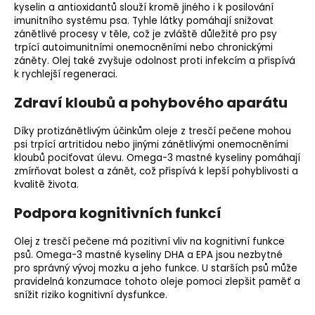
kyselin a antioxidantů slouží kromě jiného i k posilování
imunitního systému psa. Tyhle látky pomáhají snižovat
zánětlivé procesy v těle, což je zvláště důležité pro psy
trpící autoimunitními onemocněními nebo chronickými
záněty. Olej také zvyšuje odolnost proti infekcím a přispívá
k rychlejší regeneraci.
Zdraví kloubů a pohybového aparátu
Díky protizánětlivým účinkům oleje z tresčí pečene mohou
psi trpící artritidou nebo jinými zánětlivými onemocněními
kloubů pociťovat úlevu. Omega-3 mastné kyseliny pomáhají
zmírňovat bolest a zánět, což přispívá k lepší pohyblivosti a
kvalitě života.
Podpora kognitivních funkcí
Olej z tresčí pečene má pozitivní vliv na kognitivní funkce
psů. Omega-3 mastné kyseliny DHA a EPA jsou nezbytné
pro správný vývoj mozku a jeho funkce. U starších psů může
pravidelná konzumace tohoto oleje pomoci zlepšit paměť a
snížit riziko kognitivní dysfunkce.