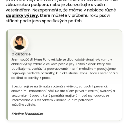
zákaznickou podporu, nebo je zkonzultujte s vaším
veterinářem. Nezapomeňte, že máme v nabídce různé
doplňky výživy
, které můžete v průběhu roku psovi
střídat podle jeho specifických potřeb.
O autorce
Jsem součástí týmu Panakei, kde se dlouhodobě věnuji výzkumu v
oblasti výživy, zdraví a celkové péče o psy. Každý článek, který zde
publikujeme, vychází z propracované interní metodiky – propojujeme
nejnovější vědecké poznatky, klinické studie i konzultace s veterináři a
dalšími odborníky z praxe.
Specializuji se na témata spojená s výživou, zdravotní prevencí,
chováním i každodenní péčí. Naším cílem je tvořit kvalitní, ověřený a
srozumitelný obsah, který pomáhá majitelům psů rozhodovat se
informovaně a s respektem k individuálním potřebám
každého zvířete.
Kristína | Panakei.cz