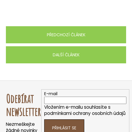
PŘEDCHOZÍ ČLÁNEK
DALŠÍ ČLÁNEK
Z
á
E-mail
Odebírat
p
a
Vložením e-mailu souhlasíte s
newsletter
t
podmínkami ochrany osobních údajů
í
Nezmeškejte
PŘIHLÁSIT SE
žádné novinky