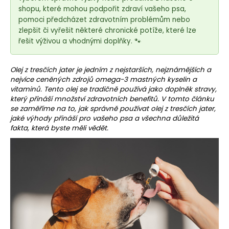
e
shopu, které mohou podpořit zdraví vašeho psa,
t
pomoci předcházet zdravotním problémům nebo
e
zlepšit či vyřešit některé chronické potíže, které lze
n
řešit výživou a vhodnými doplňky. 🐾
a
j
Olej z tresčích jater je jedním z nejstarších, nejznámějších a
í
nejvíce ceněných zdrojů omega-3 mastných kyselin a
vitaminů. Tento olej se tradičně používá jako doplněk stravy,
t
který přináší množství zdravotních benefitů. V tomto článku
?
se zaměříme na to, jak správně používat olej z tresčích jater,
jaké výhody přináší pro vašeho psa a všechna důležitá
fakta, která byste měli vědět.
HLEDAT
D
o
p