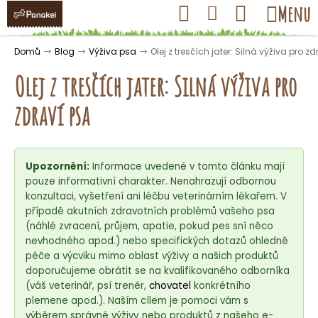
K
Přejít
Hledat
Nákupní
Menu
Přihlášení
na
o
obsah
košík
Zpět
Zpět
š
Domů
Blog
Výživa psa
Olej z tresčích jater: Silná výživa pro z
í
Olej z tresčích jater: Silná výživa pro
k
zdraví psa
C
o
Upozornění:
Informace uvedené v tomto článku mají
p
pouze informativní charakter. Nenahrazují odbornou
o
konzultaci, vyšetření ani léčbu veterinárním lékařem. V
t
případě akutních zdravotních problémů vašeho psa
ř
(náhlé zvracení, průjem, apatie, pokud pes sní něco
nevhodného apod.) nebo specifických dotazů ohledně
e
péče a výcviku mimo oblast výživy a našich produktů
b
doporučujeme obrátit se na kvalifikovaného odborníka
u
(váš veterinář, psí trenér,
chovatel
konkrétního
j
plemene apod.). Naším cílem je pomoci vám s
výběrem správné výživy nebo produktů z našeho e-