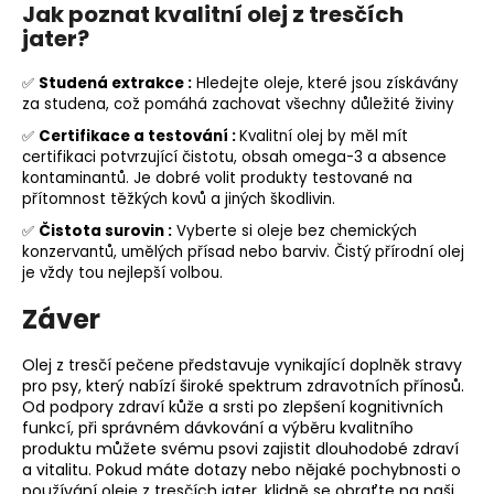
Jak poznat kvalitní olej z tresčích
jater?
✅
Studená extrakce :
Hledejte oleje, které jsou získávány
za studena, což pomáhá zachovat všechny důležité živiny
✅
Certifikace a testování :
Kvalitní olej by měl mít
certifikaci potvrzující čistotu, obsah omega-3 a absence
kontaminantů. Je dobré volit produkty testované na
přítomnost těžkých kovů a jiných škodlivin.
✅
Čistota surovin :
Vyberte si oleje bez chemických
konzervantů, umělých přísad nebo barviv. Čistý přírodní olej
je vždy tou nejlepší volbou.
Záver
Olej z tresčí pečene představuje vynikající doplněk stravy
pro psy, který nabízí široké spektrum zdravotních přínosů.
Od podpory zdraví kůže a srsti po zlepšení kognitivních
funkcí, při správném dávkování a výběru kvalitního
produktu můžete svému psovi zajistit dlouhodobé zdraví
a vitalitu. Pokud máte dotazy nebo nějaké pochybnosti o
používání oleje z tresčích jater, klidně se obraťte na naši