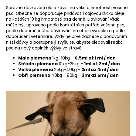
Správné dávkování oleje závisí na věku a hmotnosti vašeho
psa. Obecně se doporučuje přidávat 1 čajovou lžičku oleje
na každých 10 kg hmotnosti psa denně. Dávkování však
může být upraveno podle konkrétních potřeb vašeho psa,
podle doporučeného dávkování na obalu výrobku a podle
doporučení veterináře. Vždy nejprve začněte s podáváním
nižší dávky a postupně ji zvyšujte, abyste sledovali reakci
psa na nový doplněk výživy ve stravě.
Mala plemena
1kg–10kg -
0,5ml až 1 ml / den
Střední plemena
10kg-25kg -
1ml až 2ml / den
Velká plemena
25kg-40kg -
2ml až 4ml / den
Obří plemena
40kg - 80kg -
3ml až 5ml / den