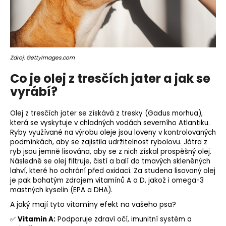
o
r
u
č
u
Zdroj: GettyImages.com
j
e
Co je olej z tresčích jater a jak se
m
vyrábí?
e
Olej z tresčích jater se získává z tresky (Gadus morhua),
která se vyskytuje v chladných vodách severního Atlantiku.
Ryby využívané na výrobu oleje jsou loveny v kontrolovaných
podmínkách, aby se zajistila udržitelnost rybolovu. Játra z
ryb jsou jemně lisována, aby se z nich získal prospěšný olej.
Následně se olej filtruje, čistí a balí do tmavých skleněných
lahví, které ho ochrání před oxidací. Za studena lisovaný olej
j
e pak bohatým zdrojem vitamínů A a D, jakož i omega-3
mastných kyselin (EPA a DHA).
A jaký mají tyto vitamíny efekt na vašeho psa?
✅
Vitamin A
:
Podporuje zdraví očí, imunitní systém a