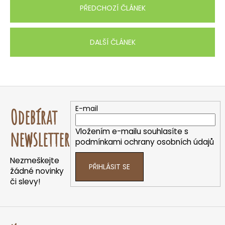
PŘEDCHOZÍ ČLÁNEK
DALŠÍ ČLÁNEK
Z
á
E-mail
Odebírat
p
a
Vložením e-mailu souhlasíte s
newsletter
t
podmínkami ochrany osobních údajů
í
Nezmeškejte
PŘIHLÁSIT SE
žádné novinky
či slevy!