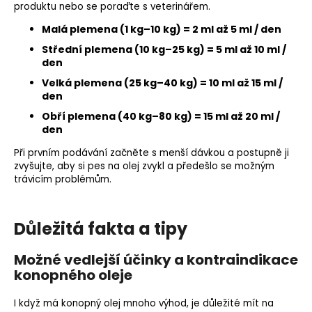
produktu nebo se poraďte s veterinářem.
Malá plemena (1 kg–10 kg) = 2 ml až 5 ml / den
Střední plemena (10 kg–25 kg) = 5 ml až 10 ml /
den
Velká plemena (25 kg–40 kg) = 10 ml až 15 ml /
den
Obří plemena (40 kg–80 kg) = 15 ml až 20 ml /
den
Při prvním podávání začněte s menší dávkou a postupně ji
zvyšujte, aby si pes na olej zvykl a předešlo se možným
trávicím problémům.
Důležitá fakta a tipy
Možné vedlejší účinky a kontraindikace
konopného oleje
I když má konopný olej mnoho výhod, je důležité mít na