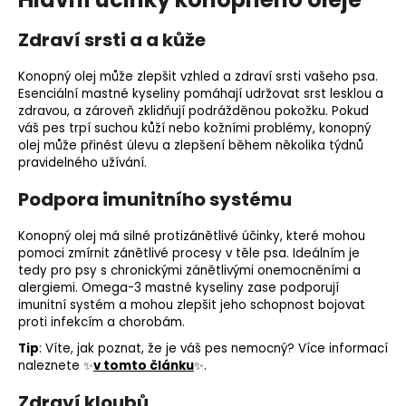
Zdraví srsti a a kůže
Konopný olej může zlepšit vzhled a zdraví srsti vašeho psa.
Esenciální mastné kyseliny pomáhají udržovat srst lesklou a
zdravou, a zároveň zklidňují podrážděnou pokožku. Pokud
váš pes trpí suchou kůží nebo kožními problémy, konopný
olej může přinést úlevu a zlepšení během několika týdnů
pravidelného užívání.
Podpora imunitního systému
Konopný olej má silné protizánětlivé účinky, které mohou
pomoci zmírnit zánětlivé procesy v těle psa. Ideálním je
tedy pro psy s chronickými zánětlivými onemocněními a
alergiemi. Omega-3 mastné kyseliny zase podporují
imunitní systém a mohou zlepšit jeho schopnost bojovat
proti infekcím a chorobám.
Tip
: Víte, jak poznat, že je váš pes nemocný? Více informací
naleznete ✨
v tomto článku
✨.
Zdraví kloubů