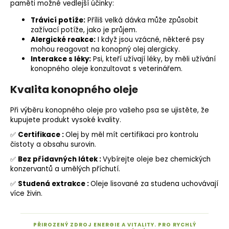
paměti možné vedlejší účinky:
Trávicí potíže:
Příliš velká dávka může způsobit
zažívací potíže, jako je průjem.
Alergické reakce:
I když jsou vzácné, některé psy
mohou reagovat na konopný olej alergicky.
Interakce s léky:
Psi, kteří užívají léky, by měli užívání
konopného oleje konzultovat s veterinářem.
Kvalita konopného oleje
Při výběru konopného oleje pro vašeho psa se ujistěte, že
kupujete produkt vysoké kvality.
✅
Certifikace :
Olej by měl mít certifikaci pro kontrolu
čistoty a obsahu surovin.
✅
Bez přídavných látek :
Vybírejte oleje bez chemických
konzervantů a umělých příchutí.
✅
Studená extrakce :
Oleje lisované za studena uchovávají
více živin.