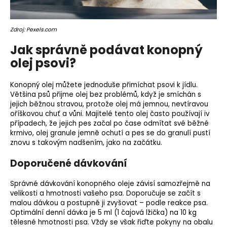
Zdroj: Pexels.com
Jak správně podávat konopný
olej psovi?
Konopný olej můžete jednoduše přimíchat psovi k jídlu.
Většina psů přijme olej bez problémů, když je smíchán s
jejich běžnou stravou, protože olej má jemnou, nevtíravou
oříškovou
chuť
a vůni. Majitelé tento olej často používají iv
případech, že jejich pes začal po čase odmítat své běžné
krmivo, olej granule jemně ochutí a pes se do granulí pustí
znovu s takovým nadšením, jako na začátku.
Doporučené dávkování
Správné dávkování konopného oleje závisí samozřejmě na
velikosti a hmotnosti vašeho psa. Doporučuje se začít s
malou dávkou a postupně ji zvyšovat – podle reakce psa.
Optimální denní dávka je 5 ml (1 čajová lžička) na 10 kg
tělesné hmotnosti psa. Vždy se však řiďte pokyny na obalu