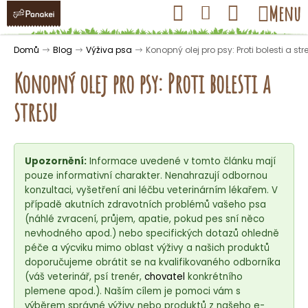
K
Přejít
Hledat
Nákupní
Menu
Přihlášení
na
o
obsah
košík
Zpět
Zpět
š
Domů
Blog
Výživa psa
Konopný olej pro psy: Proti bolesti a str
í
Konopný olej pro psy: Proti bolesti a
k
stresu
C
o
Upozornění:
Informace uvedené v tomto článku mají
p
pouze informativní charakter. Nenahrazují odbornou
o
konzultaci, vyšetření ani léčbu veterinárním lékařem. V
t
případě akutních zdravotních problémů vašeho psa
ř
(náhlé zvracení, průjem, apatie, pokud pes sní něco
nevhodného apod.) nebo specifických dotazů ohledně
e
péče a výcviku mimo oblast výživy a našich produktů
b
doporučujeme obrátit se na kvalifikovaného odborníka
u
(váš veterinář, psí trenér,
chovatel
konkrétního
j
plemene apod.). Naším cílem je pomoci vám s
výběrem správné výživy nebo produktů z našeho e-