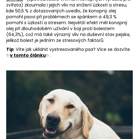
zvířata) zkoumala i jejich vliv na snížení úzkosti a stresu,
kde 50,5 % z dotazovaných uvedlo, že konopný olej
pomohl psovi při problémech se spánkem a 49,3 %
pomohl s úzkostí a stresem. Největší efekt měl konopný
olej při dlouhodobém užívání v boji proti bolestem
(64,3%), což má také výrazný vliv na duševní stav pejska,
jelikož bolest je jedním ze stresových faktorů.
Tip
: Víte jak uklidnit vystresovaného psa? Více se dozvíte
✨
v tomto článku
✨.