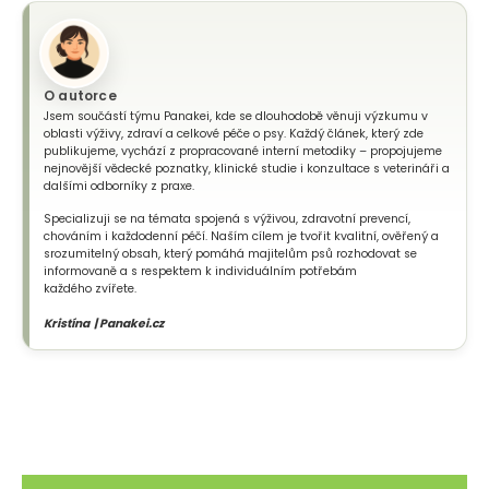
O autorce
Jsem součástí týmu Panakei, kde se dlouhodobě věnuji výzkumu v
oblasti výživy, zdraví a celkové péče o psy. Každý článek, který zde
publikujeme, vychází z propracované interní metodiky – propojujeme
nejnovější vědecké poznatky, klinické studie i konzultace s veterináři a
dalšími odborníky z praxe.
Specializuji se na témata spojená s výživou, zdravotní prevencí,
chováním i každodenní péčí. Naším cílem je tvořit kvalitní, ověřený a
srozumitelný obsah, který pomáhá majitelům psů rozhodovat se
informovaně a s respektem k individuálním potřebám
každého zvířete.
Kristína | Panakei.cz