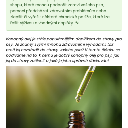
e
shopu, které mohou podpořit zdraví vašeho psa,
t
pomoci předcházet zdravotním problémům nebo
e
zlepšit či vyřešit některé chronické potíže, které lze
n
řešit výživou a vhodnými doplňky. 🐾
a
j
Konopný olej
je stále populárnějším doplňkem do stravy pro
í
psy. Je známý svými mnoha zdravotními výhodami, tak
proč jej nezařadit do stravy vašeho psa? V tomto článku se
t
podíváme na to, k čemu je dobrý konopný olej pro psy, jak
?
jej do stravy začlenit a jaké je jeho správné dávkování.
HLEDAT
D
o
p