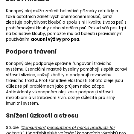
Konopný olej může zmírnit bolestivé příznaky artritidy a
také ostatních zánětlivých onemocnění kloubů, čímž
zlepšuje pohyblivost kloubů a spolu s ní i kvalitu života psů s
problémovými klouby nebo starších psů. Pokud váš pes trpí
na bolestivé klouby, pomozte mu od bolesti i pravidelným
používáním
kloubní výživy pro psa
.
Podpora trávení
Konopný olej podporuje správné fungování trávicího
systému. Esenciální mastné kyseliny pomáhají zlepšit zdraví
střevní sliznice, snižují záněty a podporují rovnováhu
trávicího traktu. Protizánětlivé vlastnosti tohoto oleje jsou
důležité při problémech jako průjem nebo zácpa.
Antioxidanty v konopném oleji zase podporují střevní
mikrobiom a vstřebávání živin, což je důležité pro silný
imunitní systém.
Snížení úzkosti a stresu
Studie
"
Consumers’ perceptions of hemp products for
Spotřebitelské vnímání konopných výrobků pro
animals
"
(