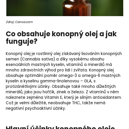
o
r
u
Zdroj: Canva.com
č
u
Co obsahuje konopný olej a jak
j
funguje?
e
m
Konopný olej je rostlinný olej získávaný lisováním konopných
e
semen (Cannabis sativa) a díky vysokému obsahu
esenciálních mastných kyselin, vitamínů a minerálů má
mnoho zdravotních výhod pro lidi i zvířata. Konopný olej
obsahuje optimální poměr omega-3 a omega-6 mastných
kyselin a kyselinu gamma-linolenovou – GLA, s
protizánětlivými účinky. Obsahuje také mnoho důležitých
minerálů, jako jsou hořčík,
zinek
a
železo
. Z vitamínů v něm
naleznete zejména
Vitamin E
, který je silným antioxidantem.
Což je velmi důležité, neobsahuje THC, takže nemá
negativní psychoaktivní účinky.
Hlavní účinky konopného oleje