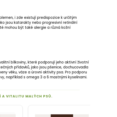
emen, i zde existují predispozice k určitým
ko jsou katarakty nebo progresivní retinální
asté mohou být také alergie a různá kožní
tní bílkoviny, které podporují jeho aktivní životní
ečných přídavků, jako jsou pšenice, dochucovadla
eny věku, váze a úrovni aktivity psa. Pro podporu
ivy, například s omega 3 a 6 mastnými kyselinami.