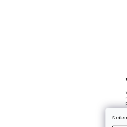
S cíle