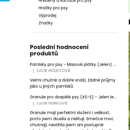
Hřebeny a kartáče pro psy
e
Hračky pro psy
l
Výprodej
Značky
Poslední hodnocení
produktů
Pamlsky pro psy - Masové plátky (Jelen)
100 g
LUCIE HOLECOVÁ
|
Hodnocení produktu je 5 z 5 hvězdiček.
Velmi chutné a dobře snáší, žádné průjmy
jako u jiných pamlsků
Granule pro dospělé psy (XS-S) - Jelen lesní (SENSITIVE) 3kg
Lucie Holecová
|
Hodnocení produktu je 5 z 5 hvězdiček.
Granule mají perfektní složení i velikost,
proto jsem zkusila a nelituji. Smečce moc
chutnají, nestihla jsem ani postupně