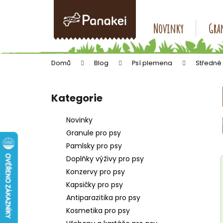
K
Přejít
na
o
obsah
Zpět
Zpět
Novinky
Gran
š
do
do
í
k
obchodu
obchodu
Domů
Blog
Psí plemena
Středně
P
o
Kategorie
Přeskočit
s
kategorie
t
Novinky
r
Granule pro psy
a
Pamlsky pro psy
n
Doplňky výživy pro psy
n
Konzervy pro psy
í
Kapsičky pro psy
p
Antiparazitika pro psy
a
Kosmetika pro psy
n