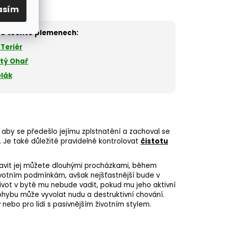
asím
y o těchto plemenech:
Teriér
tý Ohař
lák
 aby se předešlo jejímu zplstnatění a zachoval se
t. Je také důležité pravidelně kontrolovat
čistotu
Unavit jej můžete dlouhými procházkami, během
votním podmínkám, avšak nejšťastnější bude v
Život v bytě mu nebude vadit, pokud mu jeho aktivní
 pohybu může vyvolat nudu a
destruktivní chování
.
nebo pro lidi s pasivnějším životním stylem.