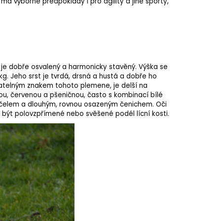
s má výborné předpoklady i pro
agility
a jiné sporty,
– je dobře osvalený a harmonicky stavěný. Výška se
g. Jeho srst je tvrdá, drsná a hustá a dobře ho
natelným znakem tohoto plemene, je delší na
ou, červenou a pšeničnou, často s kombinací bílé
m čelem a dlouhým, rovnou osazeným čenichem. Oči
ou být polovzpřímené nebo svěšené podél lícní kosti.