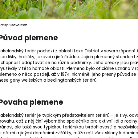
Zdroj: Canva.com
Původ plemene
Lakelandský teriér pochází z oblasti Lake District v severozápadní A
jsou lišky, hrdličky, jezevci a jiné škůdce. Jejich
plemenný standard
z
schopnost adaptovat se na různé podmínky. Jeho předky jsou prav
využívaly v této hornaté oblasti.
Plemeno
bylo oficiálně uznáno v r
plemeno o něco později, až v 1974, nicméně, jeho přesný původ se 
nese geny welšských a bedlingtonských teriérů.
Povaha plemene
Lakelandský teriér je typickým představitelem teriérů – je živý, odv
povahu, což z něj činí výborného společníka pro aktivní lidi a rodi
pánovi, ale také svou typickou teriérskou tvrdohlavostí a nezávislo
is dětmi a jinými domácími zvířátky, může mít však sklony k domi