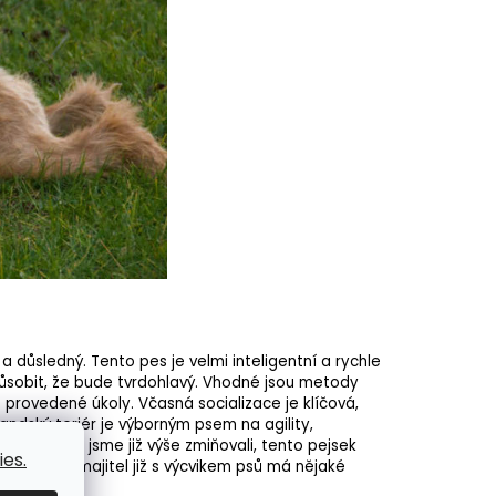
a důsledný. Tento pes je velmi inteligentní a rychle
ůsobit, že bude tvrdohlavý. Vhodné jsou metody
 provedené úkoly. Včasná
socializace
je klíčová,
andský teriér je výborným psem na agility,
 vyžití. Jak jsme již výše zmiňovali, tento pejsek
es.
pokud jeho majitel již s výcvikem psů má nějaké