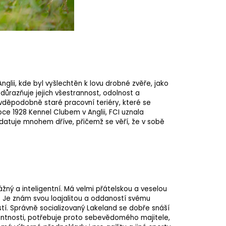
nglii, kde byl vyšlechtěn k lovu drobné zvěře, jako
důrazňuje jejich všestrannost, odolnost a
děpodobně staré pracovní teriéry, které se
oce 1928 Kennel Clubem v Anglii, FCI uznala
datuje mnohem dříve, přičemž se věří, že v sobě
ážný a inteligentní. Má velmi přátelskou a veselou
ny. Je znám svou loajalitou a oddaností svému
stí. Správně socializovaný Lakeland se dobře snáší
nantnosti, potřebuje proto sebevědomého majitele,