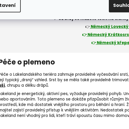
tavení
Souhl
📌 Už brzy se můžete těšit na článk
👉
Německý Lovecký 
👉
Německý Krátkosrs
👉
Německý křepe
Péče o plemeno
Péče o Lakelandského teriéra zahrnuje pravidelné vyčesávání srsti,
její typický „drsný“ vzhled. Srst by se měla také pravidelně trimova
uší
, chrupu a délku drápů.
Lakeland je energetický, aktivní pes, vyžaduje pravidelný pohyb. 
nebo aportováním. Toto plemeno se dokáže přizpůsobit různým ži
prostředí, kde má dostatek vnějšího prostoru pro běhání a hraní. 
majitel zajistí pravidelný přístup k vnějším aktivitám. Nedostatek
Lakeland není vhodný pro lidi, kteří tráví spoustu času mimo domov 