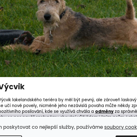
Výcvik
Výcvik lakelandského teriéra by měl být pevný, ale zároveň laskavý 
se učí nové povely, nicméně jeho nezávislá povaha může někdy zp
pozitivního posilování, kde se využívá chvála a
odměny
za správně
aby se pes naučil správnému chování vůči lidem i jiným psům. Lakel
obedience
a jiné
psí sporty
, které mu poskytnou dostatek aktivity a
m poskytovat co nejlepší služby, používáme
soubory cooki
potřebuje důsledný přístup k výchově a výcviku, bude proto lepší, 
zkušenosti.