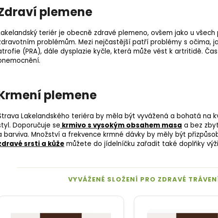
Zdraví plemene
Lakelandský teriér je obecně zdravé plemeno, ovšem jako u všech pl
zdravotním problémům. Mezi nejčastější patří problémy s očima, ja
atrofie (
PRA
), dále dysplazie kyčle, která může vést k artritidě. Č
onemocnění.
Krmení plemene
Strava Lakelandského teriéra by měla být vyvážená a bohatá na kvali
styl. Doporučuje se
krmivo s vysokým obsahem masa
a bez zbyt
a barviva. Množství a frekvence krmné dávky by měly být přizpůsob
zdravé srsti a kůže
můžete do jídelníčku zařadit také doplňky výž