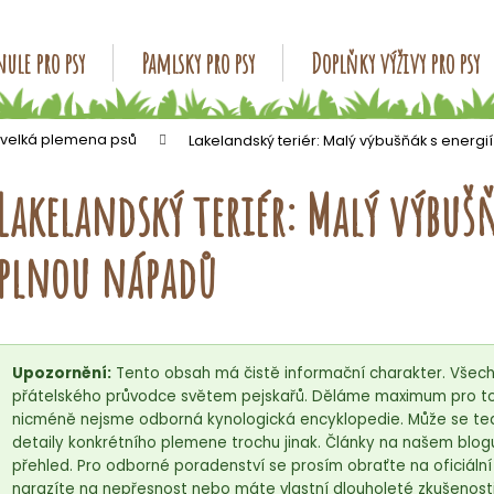
ule pro psy
Pamlsky pro psy
Doplňky výživy pro psy
Co potřebujete najít?
 velká plemena psů
Lakelandský teriér: Malý výbušňák s energ
Lakelandský teriér: Malý výbuš
HLEDAT
plnou nápadů
Doporučujeme
Upozornění:
Tento obsah má čistě informační charakter. Všech
přátelského průvodce světem pejskařů. Děláme maximum pro to,
nicméně nejsme odborná kynologická encyklopedie. Může se tedy
detaily konkrétního plemene trochu jinak. Články na našem blog
přehled. Pro odborné poradenství se prosím obraťte na oficiáln
narazíte na nepřesnost nebo máte vlastní dlouholeté zkušenosti