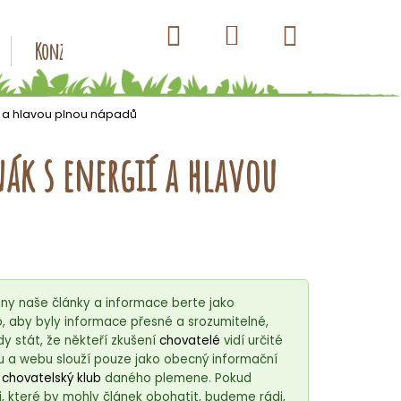
Hledat
Nákupní
Přihlášení
Konzervy pro psy
Kapsičky pro psy
Antiparazitik
košík
ií a hlavou plnou nápadů
ňák s energií a hlavou
ny naše články a informace berte jako
 aby byly informace přesné a srozumitelné,
 stát, že někteří zkušení
chovatelé
vidí určité
u a webu slouží pouze jako obecný informační
í
chovatelský klub
daného plemene. Pokud
, které by mohly článek obohatit, budeme rádi,