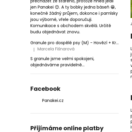
přecházet ze starého, protože hned jedli
jen Panakei 😊. A ty bobky jedna báseň 😁,
konečně žádný průjem, dokonce i pamlsky
jsou výborné, vřele doporučuji.
Komunikace s obchodem skvělá. Určitě
budu objednávat znovu.
Granule pro dospělé psy (M) - Hovězí + Krůtí 9kg
Marcela Fišnarová
|
Hodnocení produktu je 5 z 5 hvězdiček.
S granule jsme velmi spokojeni,
objednáváme pravidelně...
Facebook
Panakei.cz
Přijímáme online platby