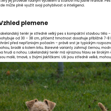
který jej provede řádným výcvikem a stanoví mu jasné hranice. Pe
kde může plně využít svoji pohyblivost a inteligenci.
Vzhled plemene
Lakelandský teriér je středně velký pes s kompaktní stavbou těla 
pohybuje od 30 – 38 cm, přičemž hmotnost dosahuje přibližně 7-8 k
chrání před nepříznivým počasím – právě srst je typickým rozpoz
nohou, bradě a kolem krku. Barevné varianty zahrnují černou, modr
na hrudi a nohou. Lakelandský teriér má výraznou hlavu se široký
jsou malé, tmavé, s živými jiskřičkami. Uši jsou středně velké, moh