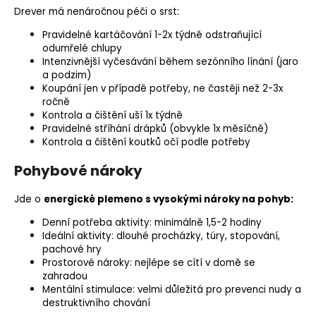
Drever má nenáročnou péči o srst:
Pravidelné kartáčování 1-2x týdně odstraňující
odumřelé chlupy
Intenzivnější vyčesávání během sezónního línání (jaro
a podzim)
Koupání jen v případě potřeby, ne častěji než 2-3x
ročně
Kontrola a čištění uší 1x týdně
Pravidelné stříhání drápků (obvykle 1x měsíčně)
Kontrola a čištění koutků očí podle potřeby
Pohybové nároky
Jde o
energické plemeno s vysokými nároky na pohyb:
Denní potřeba aktivity: minimálně 1,5-2 hodiny
Ideální aktivity: dlouhé procházky, túry, stopování,
pachové hry
Prostorové nároky: nejlépe se cítí v domě se
zahradou
Mentální stimulace: velmi důležitá pro prevenci nudy a
destruktivního chování