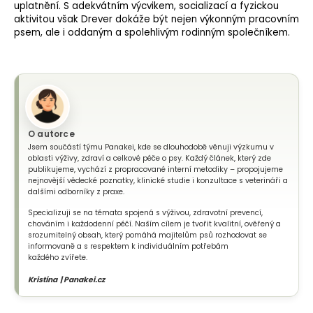
uplatnění. S adekvátním výcvikem, socializací a fyzickou
aktivitou však Drever dokáže být nejen výkonným pracovním
psem, ale i oddaným a spolehlivým rodinným společníkem.
O autorce
Jsem součástí týmu Panakei, kde se dlouhodobě věnuji výzkumu v
oblasti výživy, zdraví a celkové péče o psy. Každý článek, který zde
publikujeme, vychází z propracované interní metodiky – propojujeme
nejnovější vědecké poznatky, klinické studie i konzultace s veterináři a
dalšími odborníky z praxe.
Specializuji se na témata spojená s výživou, zdravotní prevencí,
chováním i každodenní péčí. Naším cílem je tvořit kvalitní, ověřený a
srozumitelný obsah, který pomáhá majitelům psů rozhodovat se
informovaně a s respektem k individuálním potřebám
každého zvířete.
Kristína | Panakei.cz