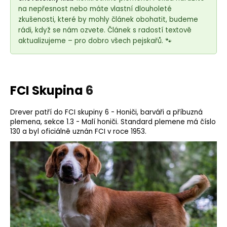
e
na nepřesnost nebo máte vlastní dlouholeté
t
zkušenosti, které by mohly článek obohatit, budeme
e
rádi, když se nám ozvete. Článek s radostí textově
n
aktualizujeme – pro dobro všech pejskařů. 🐾
a
j
í
FCI Skupina
6
t
?
Drever patří do FCI skupiny 6 - Honiči, barváři a příbuzná
plemena, sekce 1.3 - Malí honiči.
Standard plemene
má číslo
130 a byl oficiálně uznán FCI v roce 1953.
HLEDAT
D
o
p