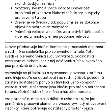
skandinávských zemích.
Navzdory své malé výšce dokáže Drever bez
problémů překonávat hluboký sníh, který je typický
pro severní Evropu.
Drever je ve Švédsku tak populární, že se dokonce
objevil na poštovních známkách.
Průměrná velikost vrhu u Drevera je 4-6 štěňat, což je
více než u mnoha plemen podobné velikosti.
Drever představuje ideální kombinaci pracovních vlastností
a rodinného společníka pro správného majitele. Toto
švédské plemeno vyniká svou vytrvalostí, odolností a
excelentním čichem, což z něj dělá vynikajícího loveckého
psa pro různé druhy lovu.
Vyznačuje se přátelskou a vyrovnanou povahou, která mu
umožňuje dobře se adaptovat i na rodinný život, pokud má
zajištěn dostatečný pohyb a stimulaci. Jeho kompaktní
velikost a robustní stavba jsou ideální pro práci v náročném
terénu, včetně hlubokého sněhu a hustého porostu.
Pro potenciální majitele je důležité uvědomit si, že jde
primárně o pracovní plemeno s vysoce vyvinutými loveckými
instinkty, které potřebuje dostatečný prostor k jejich