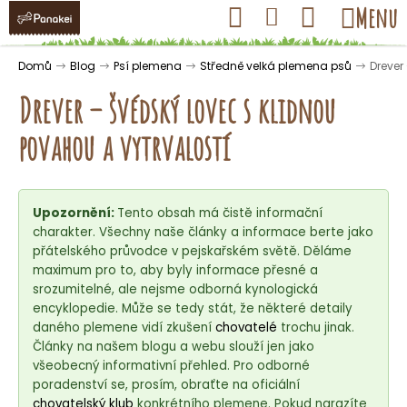
K
Přejít
Hledat
Nákupní
Menu
Přihlášení
na
o
obsah
košík
Zpět
Zpět
š
Domů
Blog
Psí plemena
Středně velká plemena psů
Drever
í
Drever – švédský lovec s klidnou
k
povahou a vytrvalostí
C
o
Upozornění:
Tento obsah má čistě informační
p
charakter. Všechny naše články a informace berte jako
o
přátelského průvodce v pejskařském světě. Děláme
t
maximum pro to, aby byly informace přesné a
ř
srozumitelné, ale nejsme odborná kynologická
encyklopedie. Může se tedy stát, že některé detaily
e
daného plemene vidí zkušení
chovatelé
trochu jinak.
b
Články na našem blogu a webu slouží jen jako
u
všeobecný informativní přehled. Pro odborné
j
poradenství se, prosím, obraťte na oficiální
chovatelský klub
konkrétního plemene. Pokud narazíte