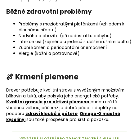
Běžné zdravotní problémy
Problémy s meziobratlými ploténkami (vzhledem k
dlouhému hřbetu)
Nadváha a obezita (při nedostatku pohybu)
Infekce uší (zejména u jedinců s delšími ušními boltci)
Zubní kámen a periodontální onemocnění
Alergie (kožní a potravinové)
🍖 Krmení plemene
Drever potřebuje kvalitní stravu s vyváženým množstvím
bílkovin a tuků, aby pokryla jeho energetické potřeby.
Kvalitní granule pro aktivní plemena
budou určitě
vhodnou volbou, přičemž je dobré přidat i doplňky na
podporu
zdraví kloubů a páteře
.
Omega-3 mastné
kyseliny
jsou také prospěšné pro srst a pokožku.