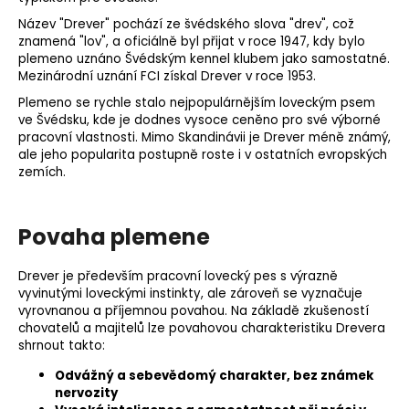
Název "Drever" pochází ze švédského slova "drev", což
znamená "lov", a oficiálně byl přijat v roce 1947, kdy bylo
plemeno uznáno Švédským kennel klubem jako samostatné.
Mezinárodní uznání FCI získal Drever v roce 1953.
Plemeno se rychle stalo nejpopulárnějším loveckým psem
ve Švédsku, kde je dodnes vysoce ceněno pro své výborné
pracovní vlastnosti. Mimo Skandinávii je Drever méně známý,
ale jeho popularita postupně roste i v ostatních evropských
zemích.
Povaha plemene
Drever je především pracovní lovecký pes s výrazně
vyvinutými loveckými instinkty, ale zároveň se vyznačuje
vyrovnanou a příjemnou povahou. Na základě zkušeností
chovatelů a majitelů lze povahovou charakteristiku Drevera
shrnout takto:
Odvážný a sebevědomý charakter, bez známek
nervozity