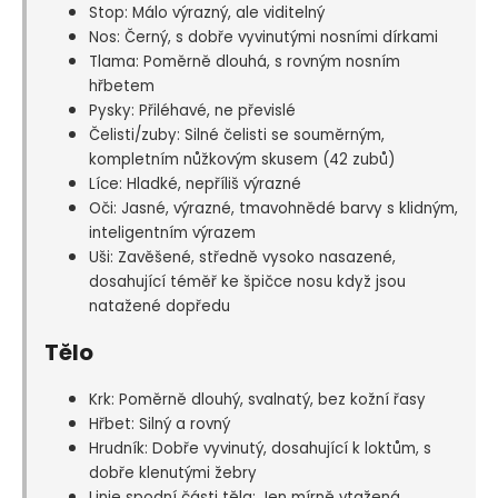
Stop: Málo výrazný, ale viditelný
Nos: Černý, s dobře vyvinutými nosními dírkami
Tlama: Poměrně dlouhá, s rovným nosním
hřbetem
Pysky: Přiléhavé, ne převislé
Čelisti/zuby: Silné čelisti se souměrným,
kompletním nůžkovým skusem (42 zubů)
Líce: Hladké, nepříliš výrazné
Oči: Jasné, výrazné, tmavohnědé barvy s klidným,
inteligentním výrazem
Uši: Zavěšené, středně vysoko nasazené,
dosahující téměř ke špičce nosu když jsou
natažené dopředu
Tělo
Krk: Poměrně dlouhý, svalnatý, bez kožní řasy
Hřbet: Silný a rovný
Hrudník: Dobře vyvinutý, dosahující k loktům, s
dobře klenutými žebry
Linie spodní části těla: Jen mírně vtažená