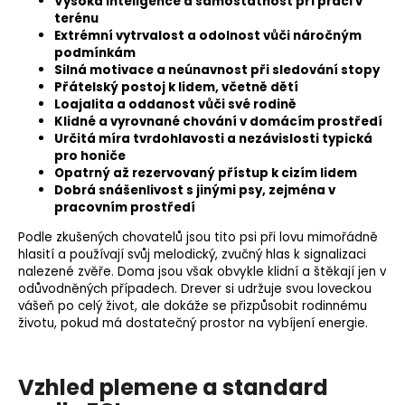
Vysoká inteligence a samostatnost při práci v
terénu
Extrémní vytrvalost a odolnost vůči náročným
podmínkám
Silná
motivace
a neúnavnost při sledování stopy
Přátelský postoj k lidem, včetně dětí
Loajalita a oddanost vůči své rodině
Klidné a vyrovnané chování v domácím prostředí
Určitá míra tvrdohlavosti a nezávislosti typická
pro honiče
Opatrný až rezervovaný přístup k cizím lidem
Dobrá snášenlivost s jinými psy, zejména v
pracovním prostředí
Podle zkušených chovatelů jsou tito psi při lovu mimořádně
hlasití a používají svůj melodický, zvučný hlas k signalizaci
nalezené zvěře. Doma jsou však obvykle klidní a štěkají jen v
odůvodněných případech. Drever si udržuje svou loveckou
vášeň po celý život, ale dokáže se přizpůsobit rodinnému
životu, pokud má dostatečný prostor na vybíjení energie.
Vzhled plemene a standard