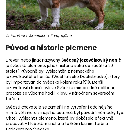
o
r
u
č
u
Autor: Hanne Simonsen | Zdroj: njff.no
j
e
Původ a historie plemene
m
e
Drever, nebo jinak nazývaný
Švédský jezevčíkovitý honič
je švédské
plemeno
, jehož historie sahá do začátku 20.
století. Původně byl vyšlechtěn z německého
jezevčíkovitého honiče (Westfälische Dachsbracke), který
byl importován do Švédska kolem roku 1910. Menší
jezevčíkovití honiči byli ve Švédsku mimořádně oblíbení,
protože se výborně hodili k lovu v náročném severském
terénu.
Švédští chovatelé se zaměřili na vytvoření odolnějšího,
mírně většího a silnějšího psa, než byl původní německý typ.
Chtěli vyšlechtit plemeno, které by dokázalo efektivně
pracovat v hlubokém sněhu a těžkém lesním terénu
typickém pro Švédsko.