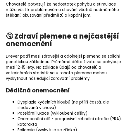
Chovatelé potvrzují, že nedostatek pohybu a stimulace
může vést k problémovému chování včetně nadměrného
štěkání
, okusování předmětů a kopání jam.
🤧 Zdraví plemene a nejčastější
onemocnění
Drever patří mezi zdravější a odolnější plemena se solidní
genetickou základnou. Průměrná délka života se pohybuje
mezi 12-15 lety. Na základě údajů od chovatelů a
veterinárních statistik se u tohoto plemene mohou
vyskytnout následující zdravotní problémy:
Dědičná onemocnění
Dysplazie kyčelních kloubů (ne příliš častá, ale
sledovaná v chovu)
Patelární luxace (
vykloubení čéšky
)
Onemocnění očí - progresivní retinální atrofie (
PRA
),
katarakta
Epilepsie (vyskytuje se zřídka)