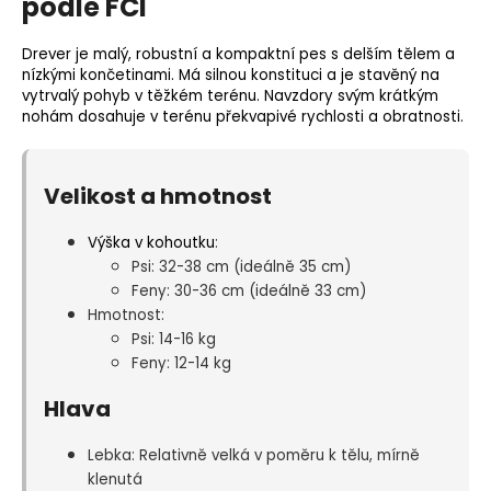
podle FCI
Drever je malý, robustní a kompaktní pes s delším tělem a
nízkými končetinami. Má silnou konstituci a je stavěný na
vytrvalý pohyb v těžkém terénu. Navzdory svým krátkým
nohám dosahuje v terénu překvapivé rychlosti a obratnosti.
Velikost a hmotnost
Výška v kohoutku
:
Psi: 32-38 cm (ideálně 35 cm)
Feny: 30-36 cm (ideálně 33 cm)
Hmotnost:
Psi: 14-16 kg
Feny: 12-14 kg
Hlava
Lebka: Relativně velká v poměru k tělu, mírně
klenutá