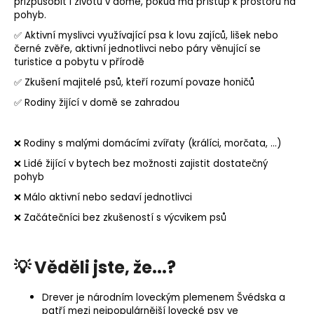
přizpůsobit i životu v domě, pokud má přístup k prostoru na
pohyb.
✅ Aktivní myslivci využívající psa k lovu zajíců, lišek nebo
černé zvěře, aktivní jednotlivci nebo páry věnující se
turistice a pobytu v přírodě
✅ Zkušení majitelé psů, kteří rozumí povaze honičů
✅ Rodiny žijící v domě se zahradou
❌ Rodiny s malými domácími zvířaty (králíci, morčata, ...)
❌ Lidé žijící v bytech bez možnosti zajistit dostatečný
pohyb
❌ Málo aktivní nebo sedaví jednotlivci
❌ Začátečníci bez zkušeností s výcvikem psů
💡 Věděli jste, že...?
Drever je národním loveckým plemenem Švédska a
patří mezi nejpopulárnější lovecké psy ve