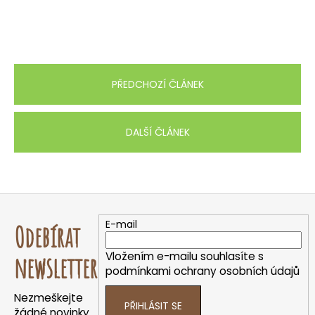
PŘEDCHOZÍ ČLÁNEK
DALŠÍ ČLÁNEK
Z
á
E-mail
Odebírat
p
a
Vložením e-mailu souhlasíte s
newsletter
t
podmínkami ochrany osobních údajů
í
Nezmeškejte
PŘIHLÁSIT SE
žádné novinky