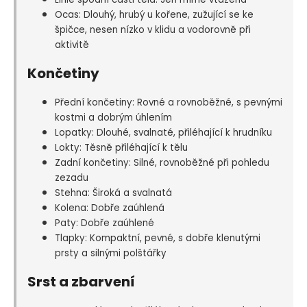
Ocas: Dlouhý, hrubý u kořene, zužující se ke
špičce, nesen nízko v klidu a vodorovně při
aktivitě
Končetiny
Přední končetiny: Rovné a rovnoběžné, s pevnými
kostmi a dobrým úhlením
Lopatky: Dlouhé, svalnaté, přiléhající k hrudníku
Lokty: Těsně přiléhající k tělu
Zadní končetiny: Silné, rovnoběžné při pohledu
zezadu
Stehna: Široká a svalnatá
Kolena: Dobře zaúhlená
Paty: Dobře zaúhlené
Tlapky: Kompaktní, pevné, s dobře klenutými
prsty a silnými polštářky
Srst a zbarvení