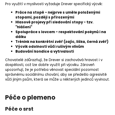
Pro využití v myslivosti vyžaduje Drever specifický výcvik:
Práce na stopě - nejprve s uměle položenými
stopami, později s přirozenými
Hlasové projevy při sledování stopy - tzv.
"hlášení"
Spolupráce s lovcem - respektování pokynů i na
dálku
Trénink na konkrétní zvěř (zajíc, liška, černá zvěř)
Výcvik odolnosti vůči rušivým vlivům
Budování kondice a vytrvalosti
Chovatelé zdůrazňují, že Drever si zachovává hravost i v
dospělosti, což lze dobře využít při výcviku. Zároveň
upozorňují, že je potřeba věnovat speciální pozornost
správnému sociálnímu chování, aby se předešlo agresivitě
vůči jiným psům, která se může u některých jedinců vyvinout.
Péče o plemeno
Péče o srst