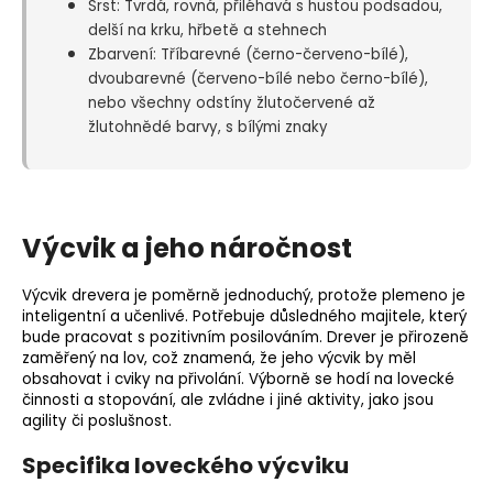
Srst: Tvrdá, rovná, přiléhavá s hustou podsadou,
delší na krku, hřbetě a stehnech
Zbarvení: Tříbarevné (černo-červeno-bílé),
dvoubarevné (červeno-bílé nebo černo-bílé),
nebo všechny odstíny žlutočervené až
žlutohnědé barvy, s bílými znaky
Výcvik a jeho náročnost
Výcvik drevera je poměrně jednoduchý, protože plemeno je
inteligentní a učenlivé. Potřebuje důsledného majitele, který
bude pracovat s pozitivním posilováním. Drever je přirozeně
zaměřený na lov, což znamená, že jeho výcvik by měl
obsahovat i cviky na přivolání. Výborně se hodí na lovecké
činnosti a
stopování
, ale zvládne i jiné aktivity, jako jsou
agility
či poslušnost.
Specifika loveckého výcviku