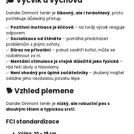
🎓
Výcvik a výchova
Dandie Dinmont teriér je
šikovný, ale i tvrdohlavý
, proto
potřebuje důsledný přístup.
✅
Pozitivní
motivace
je klíčová
– na tvrdý výcvik reaguje
odporem.
✅
Socializace
od štěněte
– pomáhá předcházet
problémům s jinými zvířaty.
✅
Důraz na přivolání
– pokud zavětří kořist, může se
rozběhnout za ní.
✅
Mentální stimulace je stejně důležitá jako fyzická
–
rád řeší úkoly a hlavolamy.
✅
Není vhodný pro úplné začátečníky
– zkušený majitel
zvládne jeho nezávislou povahu lépe.
🐕
Vzhled plemene
Dandie Dinmont teriér je
nízký, ale robustní pes s
dlouhým tělem a typickou srstí
.
FCI standardizace
Výška:
20 – 28 cm