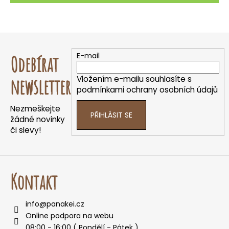
Z
á
E-mail
Odebírat
p
a
Vložením e-mailu souhlasíte s
newsletter
t
podmínkami ochrany osobních údajů
í
Nezmeškejte
PŘIHLÁSIT SE
žádné novinky
či slevy!
Kontakt
info
@
panakei.cz
Online podpora na webu
08:00 - 16:00 ( Pondělí - Pátek )