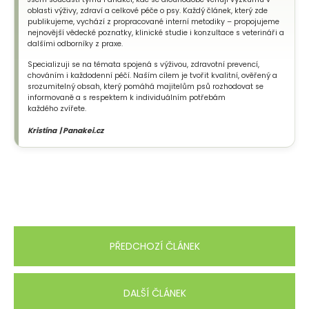
oblasti výživy, zdraví a celkové péče o psy. Každý článek, který zde
publikujeme, vychází z propracované interní metodiky – propojujeme
nejnovější vědecké poznatky, klinické studie i konzultace s veterináři a
dalšími odborníky z praxe.
Specializuji se na témata spojená s výživou, zdravotní prevencí,
chováním i každodenní péčí. Naším cílem je tvořit kvalitní, ověřený a
srozumitelný obsah, který pomáhá majitelům psů rozhodovat se
informovaně a s respektem k individuálním potřebám
každého zvířete.
Kristína | Panakei.cz
PŘEDCHOZÍ ČLÁNEK
DALŠÍ ČLÁNEK