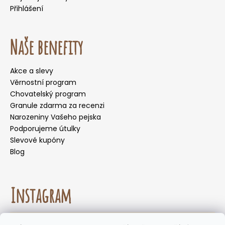
Přihlášení
Naše benefity
Akce a slevy
Věrnostní program
Chovatelský program
Granule zdarma za recenzi
Narozeniny Vašeho pejska
Podporujeme útulky
Slevové kupóny
Blog
Instagram
☀️🌡️ Doporučení pro letní měsíce. Během letních