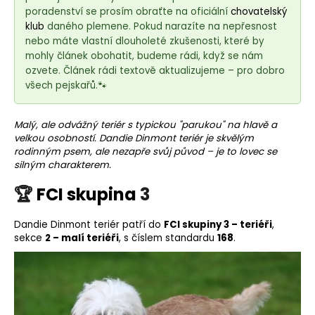
e
poradenství se prosím obraťte na oficiální
chovatelský
t
klub
daného plemene. Pokud narazíte na nepřesnost
e
nebo máte vlastní dlouholeté zkušenosti, které by
n
mohly článek obohatit, budeme rádi, když se nám
ozvete. Článek rádi textově aktualizujeme – pro dobro
a
všech pejskařů.🐾
j
í
Malý, ale odvážný teriér s typickou "parukou" na hlavě a
t
velkou osobností. Dandie Dinmont teriér je skvělým
?
rodinným psem, ale nezapře svůj původ – je to lovec se
silným charakterem.
🏆
FCI skupina
3
HLEDAT
Dandie Dinmont teriér patří do
FCI skupiny 3 – teriéři
,
sekce
2 – malí teriéři
, s číslem standardu
168
.
D
o
p