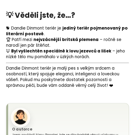
💡
Věděli jste, že…?
🐕 Dandie Dinmont teriér je
jediný teriér pojmenovaný po
literární postavě
.
🏆 Patří mezi
nejvzácnější britská plemena
– ročně se
narodí jen pár štěňat.
🦊
Byl vyšlechtěn speciálně k lovu jezevců a lišek
– jeho
nízké tělo mu pomáhalo v úzkých norách.
Dandie Dinmont teriér je malý pes s velkým srdcem a
osobností, který spojuje eleganci, inteligenci a loveckou
vášeň. Pokud mu poskytnete dostatek pozornosti a
správnou péči, bude vám oddaně věrný celý život! ❤️
O autorce
Jsem součástí týmu Panakei, kde se dlouhodobě věnuji výzkumu v