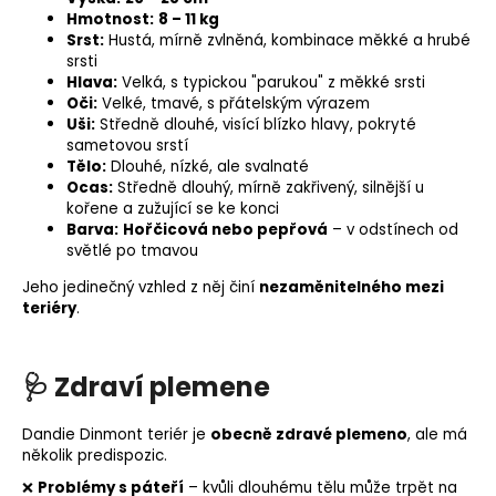
Hmotnost:
8 – 11 kg
Srst:
Hustá, mírně zvlněná, kombinace měkké a hrubé
srsti
Hlava:
Velká, s typickou "parukou" z měkké srsti
Oči:
Velké, tmavé, s přátelským výrazem
Uši:
Středně dlouhé, visící blízko hlavy, pokryté
sametovou srstí
Tělo:
Dlouhé, nízké, ale svalnaté
Ocas:
Středně dlouhý, mírně zakřivený, silnější u
kořene a zužující se ke konci
Barva:
Hořčicová nebo pepřová
– v odstínech od
světlé po tmavou
Jeho jedinečný vzhled z něj činí
nezaměnitelného mezi
teriéry
.
🩺
Zdraví plemene
Dandie Dinmont teriér je
obecně zdravé plemeno
, ale má
několik predispozic.
❌
Problémy s páteří
– kvůli dlouhému tělu může trpět na