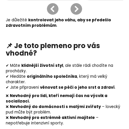
Je důležité
kontrolovat jeho váhu, aby se předešlo
zdravotním problémům
.
📌
Je toto plemeno pro vás
vhodné?
✔ Máte
klidnější životní styl
, ale stále rádi chodíte na
procházky.
✔ Hledáte
originálního společníka
, který má velký
charakter.
✔ Jste připraveni
věnovat se péči o jeho srst a zdraví
.
❌
Nevhodný pro lidi, kteří nemají čas na výcvik a
socializaci.
❌
Nevhodný do domácnosti s malými zvířaty
– lovecký
pud může být problém.
❌
Nevhodný pro extrémně aktivní majitele
–
nepotřebuje intenzivní sporty.