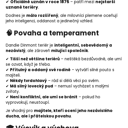
✔
Oficiálně uznán v roce 1875
– patří mezi
nejstarší
uznané teriéry
.
Dodnes je
málo rozšířený
, ale milovníci plemene oceňují
jeho inteligenci, oddanost a jedinečný vzhled.
🧠
Povaha a temperament
Dandie Dinmont teriér je
inteligentní, sebevědomý a
nezávislý
, ale zároveň
milující společník
.
✔
Tišší než většina teriérů
– neštěká bezdůvodně, ale umí
se ozvat, když je třeba.
✔
Přítulný a oddaný své rodině
– vytváří silné pouto s
majiteli.
✔
Někdy tvrdohlavý
– rád si dělá věci po svém.
✔
Má silný lovecký pud
– nemusí vycházet s malými
zvířaty.
✔
Není konfliktní, ale umí se bránit
– pokud ho
vyprovokují, neustoupí.
Je vhodný pro
majitele, kteří ocení jeho nezávislého
ducha, ale i přátelskou povahu
.