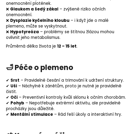
onemocnění plotének.
❌
Glaukom a šedý zákal
– zvýšené riziko očních
onemocnění.
❌
Dysplazie kyčelního kloubu
– i když jde o malé
plemeno, může se vyskytnout.
❌
Hypotyreóza
– problémy se štítnou žlázou mohou
ovlivnit jeho metabolismus.
Průměrná délka života je
12 – 15 let
.
🛁
Péče o plemeno
✔
Srst
– Pravidelné česání a trimování k udržení struktury.
✔
Uši
– Náchylné k zánětům, proto je nutné je pravidelně
čistit.
✔
Oči
– Preventivní kontroly kvůli sklonu k očním chorobám.
✔
Pohyb
– Nepotřebuje extrémní aktivitu, ale pravidelné
procházky jsou důležité.
✔
Mentální stimulace
– Rád řeší úkoly a interaktivní hry.