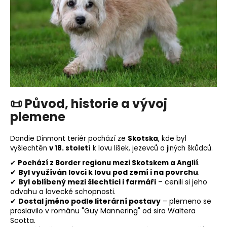
o
r
u
č
u
j
e
m
e
📜
Původ, historie a vývoj
plemene
Dandie Dinmont teriér pochází ze
Skotska
, kde byl
vyšlechtěn
v 18. století
k lovu lišek, jezevců a jiných škůdců.
✔
Pochází z Border regionu mezi Skotskem a Anglií
.
✔
Byl využíván lovci k lovu pod zemí i na povrchu
.
✔
Byl oblíbený mezi šlechtici i farmáři
– cenili si jeho
odvahu a lovecké schopnosti.
✔
Dostal jméno podle literární postavy
–
plemeno
se
proslavilo v románu "Guy Mannering" od sira Waltera
Scotta.