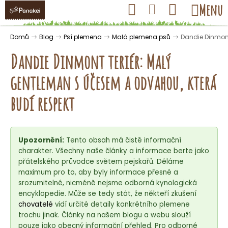
K
Přejít
Hledat
Nákupní
Menu
Přihlášení
na
o
obsah
košík
Zpět
Zpět
š
Domů
Blog
Psí plemena
Malá plemena psů
Dandie Dinmont
í
Dandie Dinmont teriér: Malý
k
gentleman s účesem a odvahou, která
C
budí respekt
o
p
o
Upozornění:
Tento obsah má čistě informační
t
charakter. Všechny naše články a informace berte jako
ř
přátelského průvodce světem pejskařů. Děláme
maximum pro to, aby byly informace přesné a
e
srozumitelné, nicméně nejsme odborná kynologická
b
encyklopedie. Může se tedy stát, že někteří zkušení
u
chovatelé
vidí určité detaily konkrétního plemene
j
trochu jinak. Články na našem blogu a webu slouží
pouze jako obecný informační přehled. Pro odborné