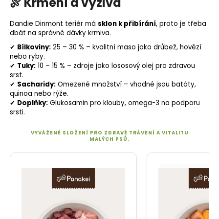
🍖
Krmení a výživa
Dandie Dinmont teriér má
sklon k přibírání
, proto je třeba
dbát na správné dávky krmiva.
✔
Bílkoviny:
25 – 30 % – kvalitní maso jako drůbež, hovězí
nebo ryby.
✔
Tuky
:
10 – 15 % – zdroje jako
lososový olej
pro zdravou
srst.
✔
Sacharidy
:
Omezené množství – vhodné jsou
batáty
,
quinoa nebo rýže.
✔
Doplňky:
Glukosamin
pro klouby, omega-3 na podporu
srsti.