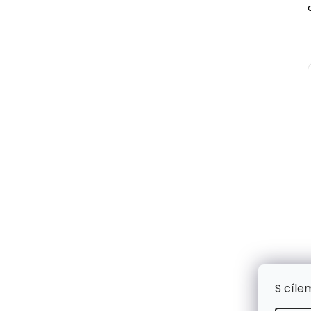
S cíle