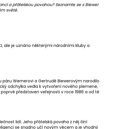
gancí a přátelskou povahou? Seznamte se s Biewer
ém světě.
I, ale je uznáno některými národními kluby a
mu páru Wernerovi a Gertrudě Biewerovým narodilo
ický odchylka vedla k vytvoření nového plemene,
 poprvé představen veřejnosti v roce 1986 a od té
lečnost lidí. Jeho přátelská povaha z něj činí
inteligenci se snadno učí novým věcem a je vhodný