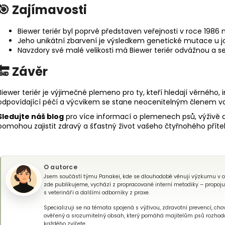
🎯 Zajímavosti
Biewer teriér byl poprvé představen veřejnosti v roce 1986
Jeho unikátní zbarvení je výsledkem genetické mutace u jor
Navzdory své malé velikosti má Biewer teriér odvážnou a
🔚 Závěr
Biewer teriér je výjimečné plemeno pro ty, kteří hledají věrného, 
odpovídající péčí a výcvikem se stane neocenitelným členem vaš
Sledujte náš blog
pro více informací o plemenech psů, výživě a 
pomohou zajistit zdravý a šťastný život vašeho čtyřnohého přítel
O autorce
Jsem součástí týmu Panakei, kde se dlouhodobě věnuji výzkumu v obla
zde publikujeme, vychází z propracované interní metodiky – propojuj
s veterináři a dalšími odborníky z praxe.
Specializuji se na témata spojená s výživou, zdravotní prevencí, chov
ověřený a srozumitelný obsah, který pomáhá majitelům psů rozhod
každého zvířete.