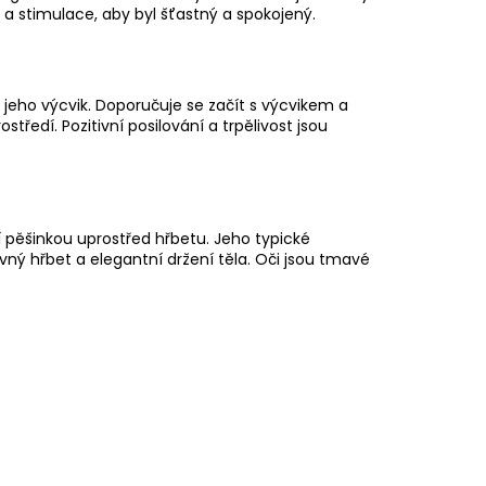
 a stimulace, aby byl šťastný a spokojený.
 jeho výcvik. Doporučuje se začít s výcvikem a
rostředí.
Pozitivní posilování
a trpělivost jsou
lí pěšinkou uprostřed hřbetu. Jeho typické
rovný hřbet a elegantní
držení těla
. Oči jsou tmavé