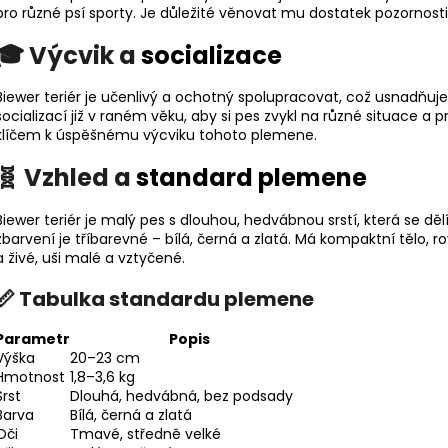
pro různé
psí sporty
. Je důležité věnovat mu dostatek pozornosti
🎓 Výcvik a
socializace
Biewer teriér je učenlivý a ochotný spolupracovat, což usnadňuje
socializací již v raném věku, aby si pes zvykl na různé situace a p
klíčem k úspěšnému výcviku tohoto plemene.
🧬 Vzhled a
standard plemene
Biewer teriér je malý pes s dlouhou, hedvábnou srstí, která se dě
zbarvení je tříbarevné – bílá, černá a zlatá. Má kompaktní tělo, 
a živé, uši malé a vztyčené.
📏 Tabulka standardu plemene
Parametr
Popis
Výška
20–23 cm
Hmotnost
1,8–3,6 kg
Srst
Dlouhá, hedvábná, bez podsady
Barva
Bílá, černá a zlatá
Oči
Tmavé, středně velké