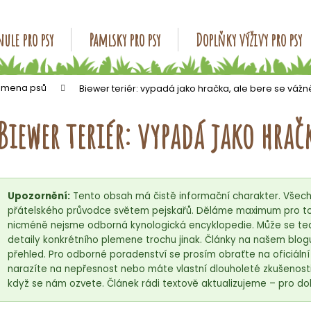
ule pro psy
Pamlsky pro psy
Doplňky výživy pro psy
Co potřebujete najít?
emena psů
Biewer teriér: vypadá jako hračka, ale bere se vážn
Biewer teriér: vypadá jako hračk
HLEDAT
Doporučujeme
Upozornění:
Tento obsah má čistě informační charakter. Všech
přátelského průvodce světem pejskařů. Děláme maximum pro to,
nicméně nejsme odborná kynologická encyklopedie. Může se tedy
detaily konkrétního plemene trochu jinak. Články na našem blog
přehled. Pro odborné poradenství se prosím obraťte na oficiáln
narazíte na nepřesnost nebo máte vlastní dlouholeté zkušenosti
když se nám ozvete. Článek rádi textově aktualizujeme – pro do