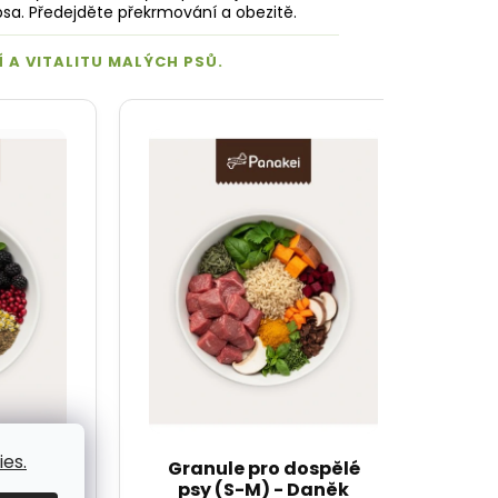
psa. Předejděte překrmování a obezitě.
es.