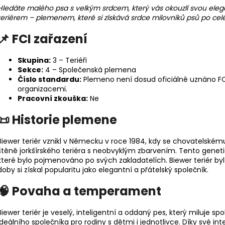
Hledáte malého psa s velkým srdcem, který vás okouzlí svou ele
teriérem – plemenem, které si získává srdce milovníků psů po cel
📌 FCI zařazení
Skupina:
3 – Teriéři
Sekce:
4 – Společenská plemena
Číslo standardu:
Plemeno
není dosud oficiálně uznáno FC
organizacemi.
Pracovní zkouška:
Ne
📜 Historie plemene
Biewer teriér vznikl v Německu v roce 1984, kdy se chovatelské
štěně jorkšírského teriéra s neobvyklým zbarvením. Tento genet
které bylo pojmenováno po svých zakladatelích. Biewer teriér byl
doby si získal popularitu jako elegantní a přátelský společník.
🧠 Povaha a temperament
Biewer teriér je veselý, inteligentní a oddaný pes, který miluje spo
ideálního společníka pro rodiny s dětmi i jednotlivce. Díky své 