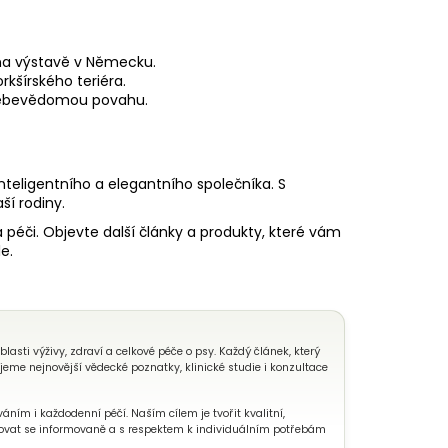
 na výstavě v Německu.
kšírského teriéra.
 sebevědomou povahu.
inteligentního a elegantního společníka. S
í rodiny.
péči. Objevte další články a produkty, které vám
e.
sti výživy, zdraví a celkové péče o psy. Každý článek, který
eme nejnovější vědecké poznatky, klinické studie i konzultace
áním i každodenní péčí. Naším cílem je tvořit kvalitní,
ovat se informovaně a s respektem k individuálním potřebám