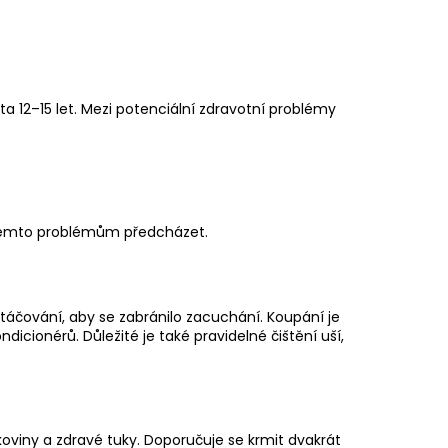
a 12–15 let. Mezi potenciální zdravotní problémy
 těmto problémům předcházet.
rtáčování, aby se zabránilo zacuchání. Koupání je
cionérů. Důležité je také pravidelné čištění uší,
lkoviny a zdravé
tuky
. Doporučuje se krmit dvakrát