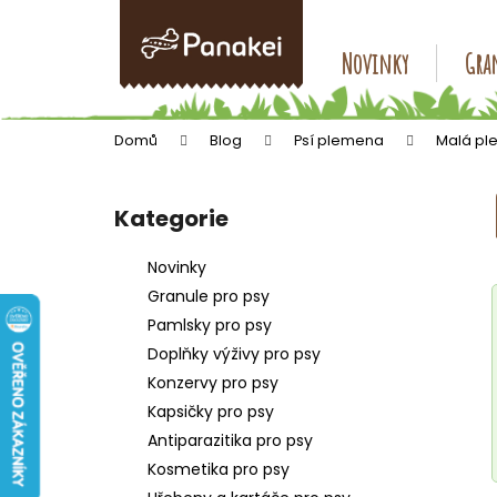
K
Přejít
na
o
obsah
Zpět
Zpět
Novinky
Gran
š
do
do
í
k
obchodu
obchodu
Domů
Blog
Psí plemena
Malá pl
P
o
Kategorie
Přeskočit
s
kategorie
t
Novinky
r
Granule pro psy
a
Pamlsky pro psy
n
Doplňky výživy pro psy
n
Konzervy pro psy
í
Kapsičky pro psy
p
Antiparazitika pro psy
a
Kosmetika pro psy
n