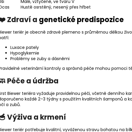
Uši
Malé, vztyčené, ve tvaru V
Ocas
Hustě osrstěný, nesený přes hřbet
❤️ Zdraví a
genetické predispozice
Biewer teriér je obecně zdravé plemeno s průměrnou délkou život
patří:
Luxace pately
Hypoglykemie
Problémy se zuby a dásněmi
Pravidelné veterinární kontroly a správná péče mohou pomoci
🧼 Péče a údržba
Srst Biewer teriéra vyžaduje pravidelnou péči, včetně denního ka
doporučeno každé 2–3 týdny s použitím kvalitních šamponů a kondi
očí a zubů.
🥣 Výživa a krmení
Biewer teriér potřebuje kvalitní, vyváženou stravu bohatou na bí