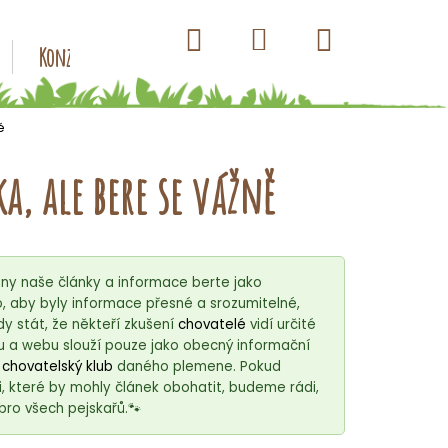
Hledat
Nákupní
Přihlášení
Konzervy pro psy
Kapsičky pro psy
Antiparazitik
košík
ě
a, ale bere se vážně
ny naše články a informace berte jako
 aby byly informace přesné a srozumitelné,
 stát, že někteří zkušení
chovatelé
vidí určité
u a webu slouží pouze jako obecný informační
í
chovatelský klub
daného plemene. Pokud
, které by mohly článek obohatit, budeme rádi,
bro všech pejskařů.🐾