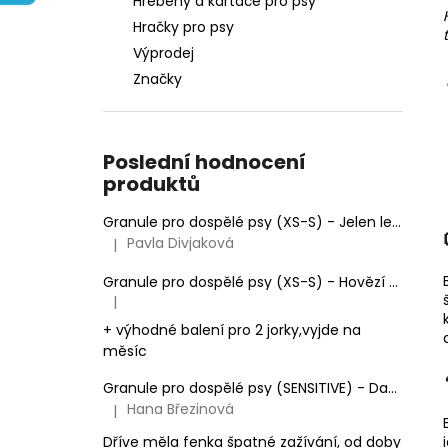
Hřebeny a kartáče pro psy
e
Hračky pro psy
l
Výprodej
Značky
Poslední hodnocení
produktů
Granule pro dospělé psy (XS-S) - Jelen lesní (SENSITIVE) 9kg
Pavla Divjaková
|
Hodnocení produktu je 5 z 5 hvězdiček.
Granule pro dospělé psy (XS-S) - Hovězí + Krůtí 9kg
|
Hodnocení produktu je 5 z 5 hvězdiček.
+ výhodné balení pro 2 jorky,vyjde na
měsíc
Granule pro dospělé psy (SENSITIVE) - Daněk skvrnitý (L-XL-XXL) 9kg
Hana Březinová
|
Hodnocení produktu je 5 z 5 hvězdiček.
Dříve měla fenka špatné zažívání, od doby