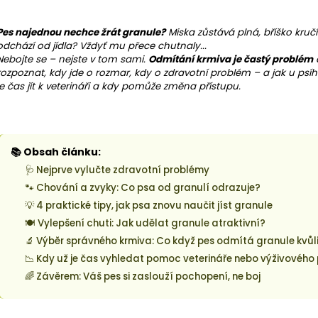
Pes najednou nechce žrát granule?
Miska zůstává plná, bříško kruč
odchází od jídla? Vždyť mu přece chutnaly...
Nebojte se – nejste v tom sami.
Odmítání krmiva je častý problém
rozpoznat, kdy jde o rozmar, kdy o zdravotní problém – a jak u p
je čas jít k veterináři a kdy pomůže změna přístupu.
📚 Obsah článku:
🩺 Nejprve vylučte zdravotní problémy
🐾 Chování a zvyky: Co psa od granulí odrazuje?
💡 4 praktické tipy, jak psa znovu naučit jíst granule
🍽️ Vylepšení chuti: Jak udělat granule atraktivní?
18kg (2x9kg)
🔬 Výběr správného krmiva: Co když pes odmítá granule kvůli
📉 Kdy už je čas vyhledat pomoc veterináře nebo výživovéh
🌈 Závěrem: Váš pes si zaslouží pochopení, ne boj