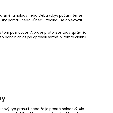
ná změna nálady nebo třeba výkyv počasí. Jenže
misky pomalu nebo vůbec – začínají se objevovat
 tom poznáváte. A právě proto jste tady správně.
sto banálních až po opravdu vážné. V tomto článku
my
a nový typ granulí, nebo že je prostě náladový. Ale