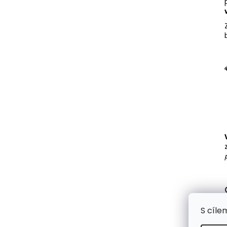
S cíle