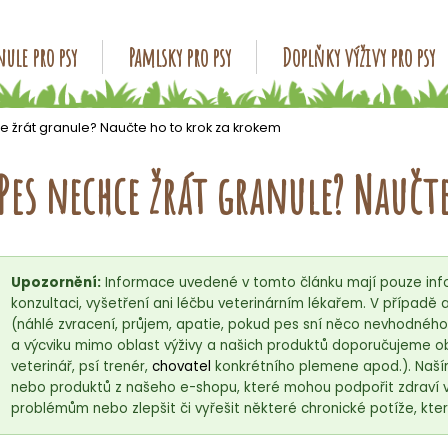
ule pro psy
Pamlsky pro psy
Doplňky výživy pro psy
Co potřebujete najít?
 žrát granule? Naučte ho to krok za krokem
Pes nechce žrát granule? Naučt
HLEDAT
Doporučujeme
Upozornění:
Informace uvedené v tomto článku mají pouze info
konzultaci, vyšetření ani léčbu veterinárním lékařem. V případ
(náhlé zvracení, průjem, apatie, pokud pes sní něco nevhodnéh
a výcviku mimo oblast výživy a našich produktů doporučujeme ob
veterinář, psí trenér,
chovatel
konkrétního plemene apod.). Naší
nebo produktů z našeho e-shopu, které mohou podpořit zdraví
problémům nebo zlepšit či vyřešit některé chronické potíže, kter