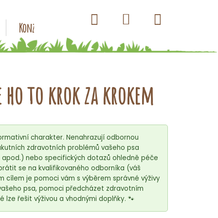
Hledat
Nákupní
Přihlášení
Konzervy pro psy
Kapsičky pro psy
Antiparazitik
košík
e ho to krok za krokem
rmativní charakter. Nenahrazují odbornou
ě akutních zdravotních problémů vašeho psa
o apod.) nebo specifických dotazů ohledně péče
rátit se na kvalifikovaného odborníka (váš
m cílem je pomoci vám s výběrem správné výživy
 vašeho psa, pomoci předcházet zdravotním
é lze řešit výživou a vhodnými doplňky. 🐾