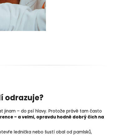
lí odrazuje?
t jinam – do psí hlavy. Protože právě tam často
ference – a velmi, opravdu hodně dobrý čich na
e otevře lednička nebo šustí obal od pamlsků,