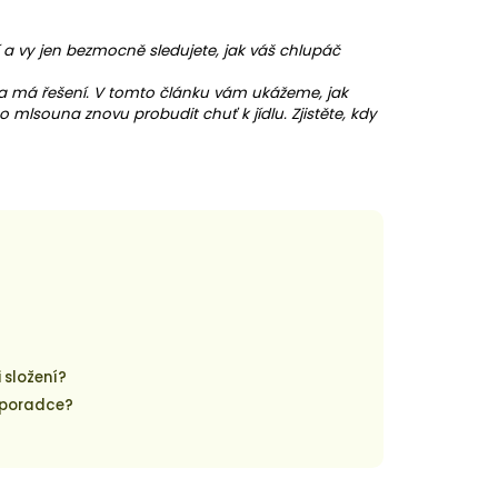
í a vy jen bezmocně sledujete, jak váš chlupáč
a má řešení. V tomto článku vám ukážeme, jak
sího mlsouna znovu probudit
chuť k jídlu
. Zjistěte, kdy
 složení?
o poradce?