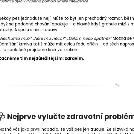
Ilustrace byla vytvořena pomocí umělé inteligence
Někdy pes jednoduše nejí. Může to být jen přechodný rozmar, běž
když se podobné chování opakuje – a hlavně když granule mizí z 
otázky. A spolu s nimi i obavy.
„Nechutná mu?“ „Není mu něco?“ „Dělám něco špatně?“
Možná se v
Odmítání krmiva totiž může mít celou řadu příčin – od těch napro
si je společně projdeme krok za krokem.
Začněme tím nejdůležitějším: zdravím.
🐾
🩺 Nejprve vylučte zdravotní problé
Možná vás jako první napadlo, že váš pes jen trucuje. Že si zvyká n