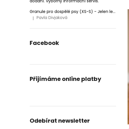
dodání. Výborný informační servis.
Granule pro dospělé psy (XS-S) - Jelen lesní (SENSITIVE) 9kg
Pavla Divjaková
|
Hodnocení produktu je 5 z 5 hvězdiček.
Facebook
Přijímáme online platby
Odebírat newsletter