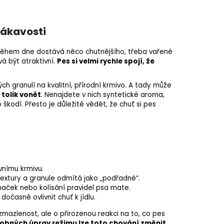
lákavosti
e během dne dostává něco chutnějšího, třeba
vařené
á být atraktivní.
Pes si velmi rychle spojí, že
h granulí na kvalitní, přírodní krmivo. A tady může
 tolik vonět
. Nenajdete v nich syntetické aroma,
 škodí. Přesto je důležité vědět, že chuť si pes
avnímu krmivu.
textury a granule odmítá jako „podřadné“.
naček nebo kolísání pravidel psa mate.
 dočasně ovlivnit chuť k jídlu.
mazlenost, ale o přirozenou reakci na to, co pes
obných úprav režimu lze toto chování změnit.