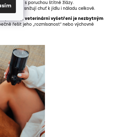
tarších psů s poruchou štítné žlázy.
asím
mi cestami snižují
chuť
k jídlu i náladu celkově.
ší příznaky,
veterinární vyšetření je nezbytným
pečně řešit jeho „rozmlsanost“ nebo výchovné