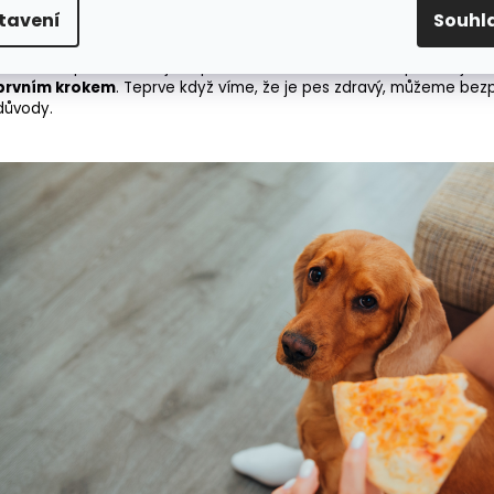
Hormonální změny
– například u fen před háráním nebo u s
tavení
Souhl
Chronická bolest
– problémy s klouby, páteří nebo močový
Pokud váš pes odmítá jídlo pravidelně nebo se k tomu přidávají dal
prvním krokem
. Teprve když víme, že je pes zdravý, můžeme bez
důvody.