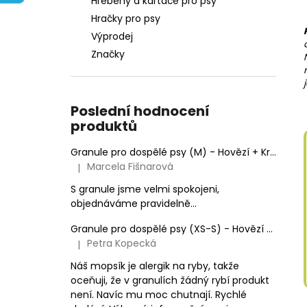
Hřebeny a kartáče pro psy
e
Hračky pro psy
l
Výprodej
Značky
Poslední hodnocení
produktů
Granule pro dospělé psy (M) - Hovězí + Krůtí 9kg
Marcela Fišnarová
|
Hodnocení produktu je 5 z 5 hvězdiček.
S granule jsme velmi spokojeni,
objednáváme pravidelně...
Granule pro dospělé psy (XS-S) - Hovězí + Krůtí
Petra Kopecká
|
Hodnocení produktu je 5 z 5 hvězdiček.
Náš mopsík je alergik na ryby, takže
oceňuji, že v granulích žádný rybí produkt
není. Navíc mu moc chutnají. Rychlé