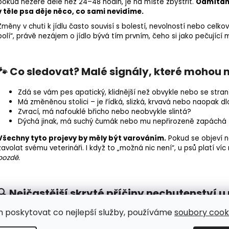
pokud nežere déle než 24–48 hodin, je na místě zbystřit.
Odmítání
v těle psa děje něco, co sami nevidíme.
Změny v chuti k jídlu často souvisí s bolestí, nevolností nebo ce
bolí“, právě nezájem o jídlo bývá tím prvním, čeho si jako pečující
🐾 Co sledovat? Malé signály, které mohou
Zdá se vám pes apatický, klidnější než obvykle nebo se stran
Má změněnou stolici – je řídká, slizká, krvavá nebo naopak dl
Zvrací, má nafouklé břicho nebo neobvykle slintá?
Dýchá jinak, má suchý čumák nebo mu nepřirozeně zapáchá 
Všechny tyto projevy by měly být varováním.
Pokud se objeví n
zavolat svému veterináři. I když to „možná nic není“, u psů platí víc
pozdě.
🔍 Nejčastější skryté příčiny nechutenství u
m poskytovat co nejlepší služby, používáme
soubory cooki
Zánět zubů nebo dásní
– bolest v tlamě často způsobí, že 
Trávicí obtíže
– vředy, paraziti nebo podrážděný žaludek moh