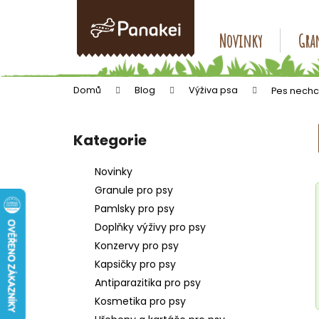
K
Přejít
na
o
obsah
Zpět
Zpět
Novinky
Gran
š
do
do
í
k
obchodu
obchodu
Domů
Blog
Výživa psa
Pes nechce
P
o
Kategorie
Přeskočit
s
kategorie
t
Novinky
r
Granule pro psy
a
Pamlsky pro psy
n
Doplňky výživy pro psy
n
Konzervy pro psy
í
Kapsičky pro psy
p
Antiparazitika pro psy
a
Kosmetika pro psy
n