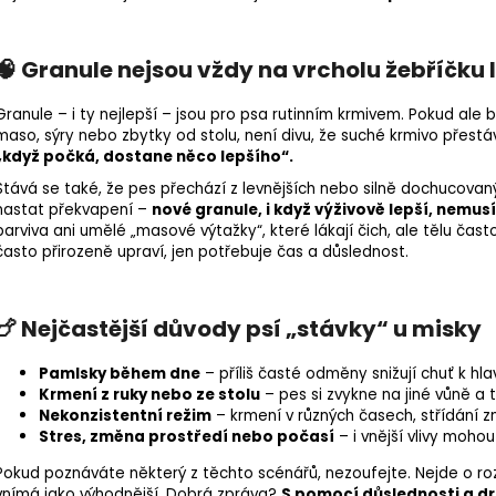
🧠 Granule nejsou vždy na vrcholu žebříčku 
Granule – i ty nejlepší – jsou pro psa rutinním krmivem. Pokud al
maso
, sýry nebo zbytky od stolu, není divu, že
suché krmivo
přestáv
„když počká, dostane něco lepšího“.
Stává se také, že pes přechází z levnějších nebo silně dochucovanýc
nastat překvapení –
nové granule, i když výživově lepší, nemusí
barviva ani umělé „masové výtažky“, které lákají čich, ale tělu často
často přirozeně upraví, jen potřebuje čas a důslednost.
🍗 Nejčastější důvody psí „stávky“ u misky
Pamlsky během dne
– příliš časté odměny snižují chuť k hl
Krmení z ruky nebo ze stolu
– pes si zvykne na jiné vůně a 
Nekonzistentní režim
– krmení v různých časech, střídání z
Stres, změna prostředí nebo počasí
– i vnější vlivy mohou
Pokud poznáváte některý z těchto scénářů, nezoufejte. Nejde o roz
vnímá jako výhodnější. Dobrá zpráva?
S pomocí důslednosti a dr