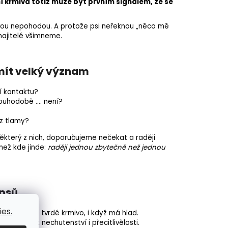
 krmiva totiž může být prvním signálem, že se
lkovou nepohodou. A protože psi neřeknou „něco mě
 majitelé všimneme.
 mít velký význam
í kontaktu?
ouhodobě .... není?
z tlamy?
ěkterý z nich, doporučujeme nečekat a raději
 než kde jinde:
raději jednou zbytečně než jednou
 psů
es.
pes odmítá tvrdé krmivo, i když má hlad.
ou vést k nechutenství i přecitlivělosti.