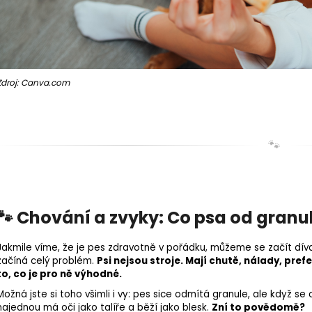
Zdroj: Canva.com
🐾
🐾 Chování a zvyky: Co psa od granu
Jakmile víme, že je pes zdravotně v pořádku, můžeme se začít díva
začíná celý problém.
Psi nejsou stroje. Mají chutě, nálady, pre
to, co je pro ně výhodné.
Možná jste si toho všimli i vy: pes sice odmítá granule, ale když s
najednou má oči jako talíře a běží jako blesk.
Zní to povědomě?