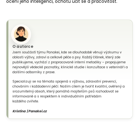
ocení jeho inteligenci, ochotu učit se a pracovitost.
O autorce
Jsem součástí týmu Panakei, kde se dlouhodobě věnuji výzkumu v
oblasti výživy, zdraví a celkové péče o psy. Každý článek, který zde
publikujeme, vychází z propracované interní metodiky – propojujeme
nejnovější vědecké poznatky, klinické studie i konzultace s veterináři a
dalšími odborníky z praxe.
Specializuji se na témata spojená s výživou, zdravotní prevencí,
chováním i každodenní péčí. Naším cílem je tvořit kvalitní, ověřený a
srozumitelný obsah, který pomáhá majitelům psů rozhodovat se
informovaně a s respektem k individuálním potřebám
každého zvířete.
Kristína | Panakei.cz