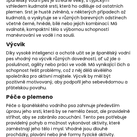
Španělský vodní pes je středně velký, s typickým
vzhledem kudrnaté srsti, která ho odlišuje od ostatních
plemen. Srst je hustě zvlněná, v některých případech až
kudrnatá, a vyskytuje se v různých barevných odstínech
včetně černé, hnědé, bílé nebo jejich kombinací. Má
svalnaté, kompaktní tělo s výbornou schopností
manévrování ve vodě i na souši.
Výcvik
Díky vysoké inteligenci a ochotě učit se je španělský vodní
pes vhodný na výcvik různých dovedností, ať už jde o
poslušnost,
agility
nebo práci ve vodě. Má vynikající
čich
a
schopnost řešit problémy, což z něj dělá skvělého
společníka pro aktivní majitele. Výcvik by měl být
pozitivně motivovaný, aby podpořil jeho sebevědomou a
přátelskou povahu.
Péče o plemeno
Péče o španělského vodního psa zahrnuje především
úpravu jeho srsti, která by se neměla česat, ale pravidelně
stříhat, aby se zabránilo zacuchání. Tento pes potřebuje
pravidelný pohyb a možnost vykonávat aktivity, které
zaměstnají jeho tělo i mysl. Vhodné jsou dlouhé
procházky, plavání nebo jiné formy fyzické aktivity.