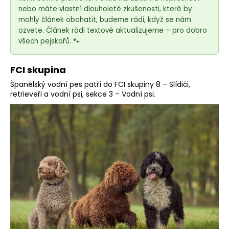
e
nebo máte vlastní dlouholeté zkušenosti, které by
t
mohly článek obohatit, budeme rádi, když se nám
e
ozvete. Článek rádi textově aktualizujeme – pro dobro
n
všech pejskařů. 🐾
a
j
FCI skupina
í
Španělský vodní pes patří do FCI skupiny 8 – Slídiči,
t
retrieveři a vodní psi, sekce 3 – Vodní psi.
?
HLEDAT
D
o
p