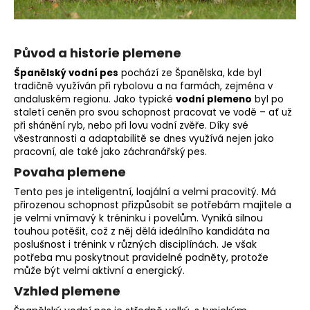
o
r
u
Původ a historie plemene
č
u
Španělský vodní pes
pochází ze Španělska, kde byl
tradičně využíván při rybolovu a na farmách, zejména v
j
andaluském regionu. Jako typické
vodní
plemeno
byl po
e
staletí ceněn pro svou schopnost pracovat ve vodě – ať už
m
při shánění ryb, nebo při lovu vodní zvěře. Díky své
e
všestrannosti a adaptabilitě se dnes využívá nejen jako
pracovní, ale také jako záchranářský pes.
Povaha plemene
Tento pes je inteligentní, loajální a velmi pracovitý. Má
přirozenou schopnost přizpůsobit se potřebám majitele a
je velmi vnímavý k tréninku i povelům. Vyniká silnou
touhou potěšit, což z něj dělá ideálního kandidáta na
poslušnost i trénink v různých disciplínách. Je však
potřeba mu poskytnout pravidelné podněty, protože
může být velmi aktivní a energický.
Vzhled plemene