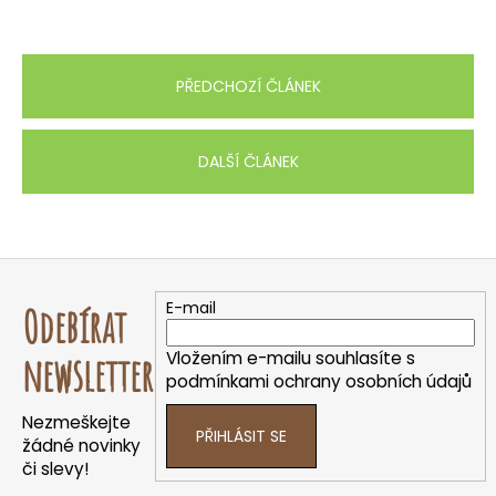
PŘEDCHOZÍ ČLÁNEK
DALŠÍ ČLÁNEK
Z
á
E-mail
Odebírat
p
a
Vložením e-mailu souhlasíte s
newsletter
t
podmínkami ochrany osobních údajů
í
Nezmeškejte
PŘIHLÁSIT SE
žádné novinky
či slevy!