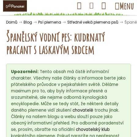
K
Přejít
Hledat
Nákupní
Menu
Přihlášení
na
o
obsah
košík
Zpět
Zpět
š
Domů
Blog
Psí plemena
Středně velká plemena psů
Španěl
í
Španělský vodní pes: kudrnatý
k
pracant s laskavým srdcem
C
o
Upozornění:
Tento obsah má čistě informační
p
charakter. Všechny naše články a informace berte jako
o
přátelského průvodce v pejskařském světě. Děláme
t
maximum pro to, aby byly informace přesné a
ř
srozumitelné, ale nejsme odborná kynologická
encyklopedie. Může se tedy stát, že některé detaily
e
daného plemene vidí zkušení
chovatelé
trochu jinak.
b
Články na našem blogu a webu slouží pouze jako
u
obecný informativní přehled. Pro odborné poradenství
j
se, prosím, obraťte na oficiální
chovatelský klub
konkrétního plemene. Pokud narazíte na nepřesnost