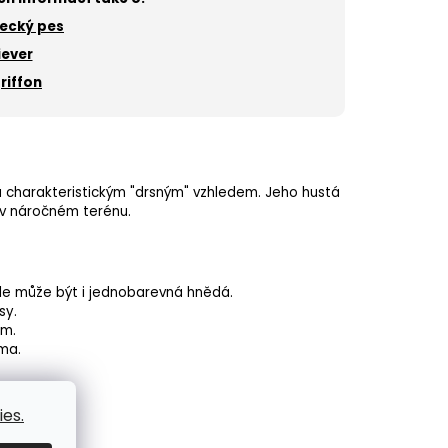
ecký pes
iever
riffon
 a charakteristickým "drsným" vzhledem. Jeho hustá
 v náročném terénu.
ale může být i jednobarevná hnědá.
sy.
em.
ma.
es.