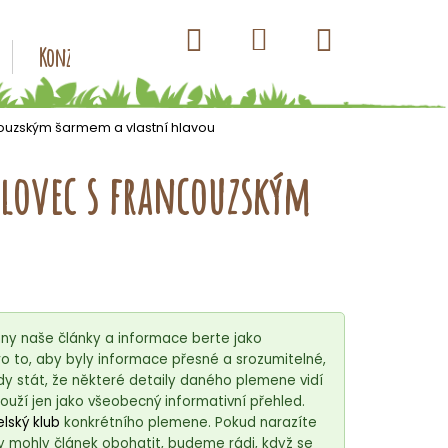
Hledat
Nákupní
Přihlášení
Konzervy pro psy
Kapsičky pro psy
Antiparazitik
košík
ncouzským šarmem a vlastní hlavou
 lovec s francouzským
ny naše články a informace berte jako
 to, aby byly informace přesné a srozumitelné,
y stát, že některé detaily daného plemene vidí
ouží jen jako všeobecný informativní přehled.
lský klub
konkrétního plemene. Pokud narazíte
y mohly článek obohatit, budeme rádi, když se