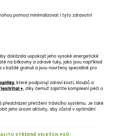
mohou pomoci minimalizovat i tyto zdravotní
 aby dokázala uspokojit jeho vysoké energetické
até na bílkoviny a zdravé
tuky
, jako jsou například
a v každé granuli a jsou navrženy speciálně pro
oplňky
, které podporují zdraví kostí, kloubů a
lexiVital +
, díky čemuž zajistíte komplexní péči o
předcházet přetížení trávicího systému. Je také
t jeho úrovni aktivity, aby zůstal v optimální