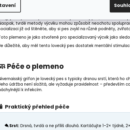
tavení
Souhl
Výcvik nivernaiského grifona vyžaduje trpělivost a důslednost a ze
tvrdohlavé povaze by mohl být výcvik pro nováčky náročnější, ale n
reaguje na
pozitivní posilování
- tak jako každý pes, s dostatkem p
Naopak, tvrdé metody výcviku mohou způsobit neochotu spoluprac
socializaci již od štěněte, aby si pes zvykl na různé podněty, zvířata i
Toto plemeno je jako stvořené pro specializovaný výcvik jako sled
Je důležité, aby měl tento lovecký pes dostatek mentální stimulac
🧼 Péče o plemeno
Nivernaisský grifon je lovecký pes s typicky drsnou srstí, která ho 
Jeho údržba není složitá, ale vyžaduje pravidelnost – především co s
náchylnější k infekcím.
🧴 Praktický přehled péče
🪮 Srst:
Drsná, tvrdá a ne příliš dlouhá. Kartáčujte 1–2× týdně, 