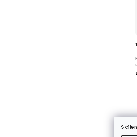
S cíle