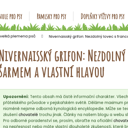
ule pro psy
Pamlsky pro psy
Doplňky výživy pro psy
Co potřebujete najít?
 velká plemena psů
Nivernaisský grifon: Nezdolný lovec s fra
Nivernaisský grifon: Nezdolný
HLEDAT
šarmem a vlastní hlavou
Doporučujeme
Upozornění:
Tento obsah má čistě informační charakter. Všech
přátelského průvodce v pejskařském světě. Děláme maximum pro
nicméně nejsme odborná kynologická encyklopedie. Může se ted
zkušení
chovatelé
trochu jinak. Články na našem blogu a webu sl
Pro odborné poradenství se, prosím, obraťte na oficiální
chovate
na nepřesnost nebo máte vlastní dlouholeté zkušenosti, které b