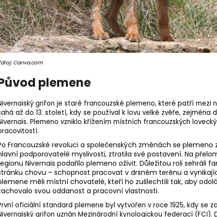
Zdroj: Canva.com
Původ plemene
Nivernaiský grifon je staré francouzské
plemeno
, které patří mezi 
sahá až do 13. století, kdy se používal k lovu velké zvěře, zejména
Nivernais. Plemeno vzniklo křížením místních francouzských loveckýc
pracovitostí.
Po Francouzské revoluci a společenských změnách se plemeno zač
hlavní podporovatelé myslivosti, ztratila své postavení. Na přelomu
regionu Nivernais podařilo plemeno oživit. Důležitou roli sehráli fa
stránku chovu – schopnost pracovat v drsném terénu a vynikají
plemene měli místní chovatelé, kteří ho zušlechtili tak, aby o
zachovalo svou oddanost a pracovní vlastnosti.
První oficiální
standard plemene
byl vytvořen v roce 1925, kdy se 
Nivernaiský grifon uznán Mezinárodní kynologickou federací (FCI). 