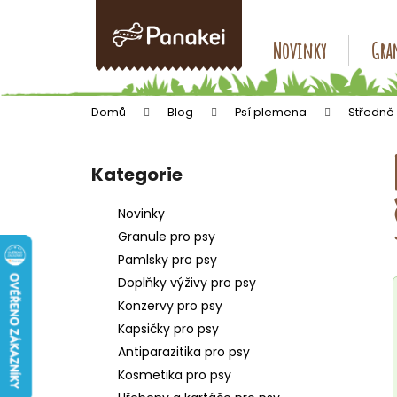
K
Přejít
na
o
obsah
Zpět
Zpět
Novinky
Gran
š
do
do
í
k
obchodu
obchodu
Domů
Blog
Psí plemena
Středně
P
o
Kategorie
Přeskočit
s
kategorie
t
Novinky
r
Granule pro psy
a
Pamlsky pro psy
n
Doplňky výživy pro psy
n
Konzervy pro psy
í
Kapsičky pro psy
p
Antiparazitika pro psy
a
Kosmetika pro psy
n