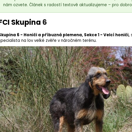
nám ozvete. Článek s radostí textově aktualizujeme – pro dobro 
FCI Skupina
6
Skupina 6 - Honiči a příbuzná plemena, Sekce 1 - Velcí honiči,
s
specialista na lov velké zvěře v náročném terénu.
18kg (2x9kg)