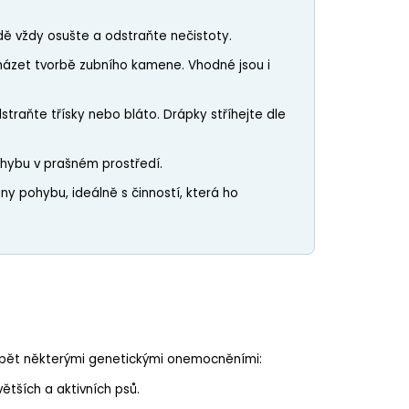
rodě vždy osušte a odstraňte nečistoty.
ázet tvorbě zubního kamene. Vhodné jsou i
straňte třísky nebo bláto. Drápky stříhejte dle
ohybu v prašném prostředí.
ny pohybu, ideálně s činností, která ho
trpět některými genetickými onemocněními:
ětších a aktivních psů.