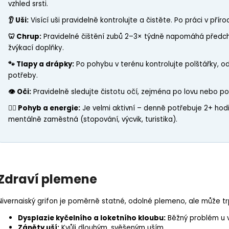
vzhled srsti.
👂 Uši:
Visící uši pravidelně kontrolujte a čistěte. Po práci v pří
🦷 Chrup:
Pravidelné čištění zubů 2–3× týdně napomáhá předch
žvýkací doplňky.
🐾 Tlapy a drápky:
Po pohybu v terénu kontrolujte polštářky, od
potřeby.
👁 Oči:
Pravidelně sledujte čistotu očí, zejména po lovu nebo p
🏃‍♂️ Pohyb a energie:
Je velmi aktivní – denně potřebuje 2+ hodi
mentálně zaměstná (
stopování
, výcvik, turistika).
Zdraví plemene
Nivernaiský grifon je poměrně statné, odolné plemeno, ale může 
Dysplazie kyčelního a loketního kloubu:
Běžný problém u v
Záněty uší:
Kvůli dlouhým, svěšeným uším.