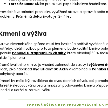
Torze žaludku:
Riziko pro aktivní psy s hlubokým hrudníkem.
Pravidelné veterinární prohlídky, vyvážená strava a správná péče 
problémy. Průměrná délka života je 12–14 let.
Krmení a výživa
Strava nivernaiského grifona musí být kvalitní a pečlivě vyvážená,
potřeby. Ideální volbou pro toto plemeno bude kvalitní krmivo boh
granule
Panakei Ultrapremium Vitality
, které obsahují 50 % mas
aktivní plemena.
Kromě kvalitního krmiva je vhodné zahrnout do stravy i
výživové d
šlach, jako například
Hyalutidin® DC Aktiv
v kombinaci s
Panakei F
pohybový aparát.
Krmení by mělo být rozděleno do dvou denních dávek, což pomáhá 
důležité sledovat váhu psa a množství podávaného krmiva přizpůsobi
kondici a udržel si zdravou váhu.