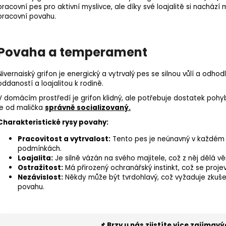
pracovní pes
pro aktivní myslivce
, ale díky své loajalitě si nachází
pracovní povahu.
Povaha a temperament
Nivernaiský grifon je energický a vytrvalý pes se silnou vůlí a od
oddaností a loajalitou k rodině.
V domácím prostředí je grifon klidný, ale potřebuje dostatek pohyb
je od malička
správně socializovaný.
Charakteristické rysy povahy:
Pracovitost a vytrvalost:
Tento pes je neúnavný v každém t
podmínkách.
Loajalita:
Je silně vázán na svého majitele, což z něj dělá v
Ostražitost:
Má přirozený ochranářský instinkt, což se projev
Nezávislost:
Někdy může být tvrdohlavý, což vyžaduje zkuše
povahu.
📌 Brzy u nás zjistíte více zajímav