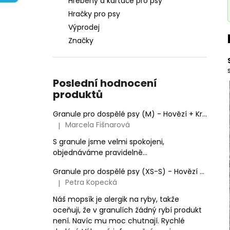
Hřebeny a kartáče pro psy
e
Hračky pro psy
l
Výprodej
Značky
Poslední hodnocení
produktů
Granule pro dospělé psy (M) - Hovězí + Krůtí 9kg
Marcela Fišnarová
|
Hodnocení produktu je 5 z 5 hvězdiček.
S granule jsme velmi spokojeni,
objednáváme pravidelně...
Granule pro dospělé psy (XS-S) - Hovězí + Krůtí
Petra Kopecká
|
Hodnocení produktu je 5 z 5 hvězdiček.
Náš mopsík je alergik na ryby, takže
oceňuji, že v granulích žádný rybí produkt
není. Navíc mu moc chutnají. Rychlé