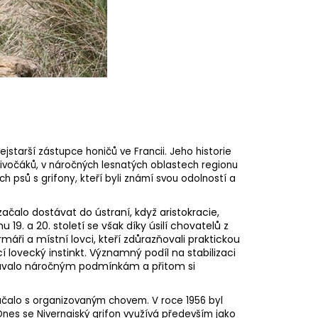
nejstarší zástupce honičů ve Francii. Jeho historie
 divočáků, v náročných lesnatých oblastech regionu
h psů s grifony, kteří byli známí svou odolností a
alo dostávat do ústraní, když aristokracie,
 19. a 20. století se však díky úsilí chovatelů z
rmáři a místní lovci, kteří zdůrazňovali praktickou
cí
lovecký instinkt
. Významný podíl na stabilizaci
dolávalo náročným podmínkám a přitom si
začalo s organizovaným chovem. V roce 1956 byl
Dnes se Nivernaiský grifon využívá především jako