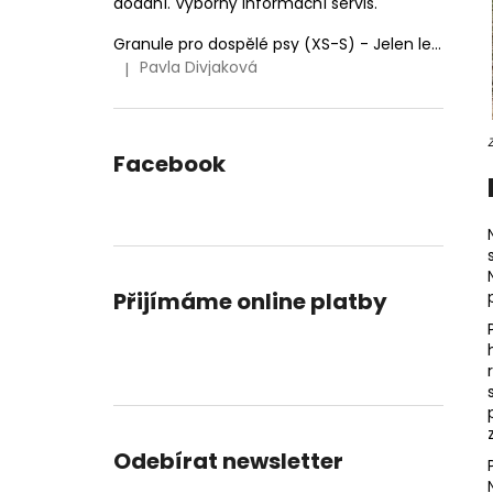
dodání. Výborný informační servis.
Granule pro dospělé psy (XS-S) - Jelen lesní (SENSITIVE) 9kg
Pavla Divjaková
|
Hodnocení produktu je 5 z 5 hvězdiček.
Facebook
Přijímáme online platby
Odebírat newsletter