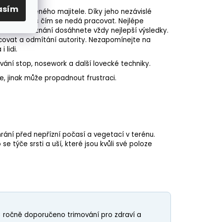
asím
jména zkušeného majitele. Díky jeho nezávislé
ení to nic, s čím se nedá pracovat. Nejlépe
amlsků a uznání dosáhnete vždy nejlepší výsledky.
ovat a odmítání autority. Nezapomínejte na
 lidi.
ování stop,
nosework
a další lovecké techniky.
e, jinak může propadnout frustraci.
chrání před nepřízní počasí a vegetací v terénu.
e týče srsti a uší, které jsou kvůli své poloze
2× ročně doporučeno trimování pro zdraví a