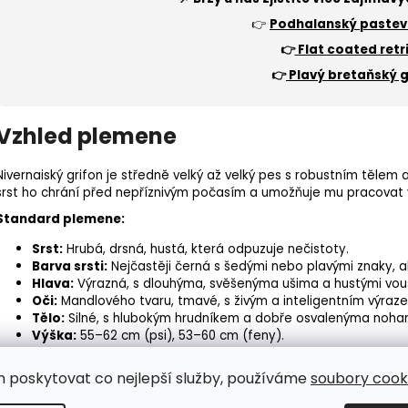
👉
Podhalanský
pastev
👉
Flat coated retr
👉
Plavý bretaňský g
Vzhled plemene
Nivernaiský grifon je středně velký až velký pes s robustním tělem
srst ho chrání před nepříznivým počasím a umožňuje mu pracovat
Standard plemene:
Srst:
Hrubá, drsná, hustá, která odpuzuje nečistoty.
Barva srsti:
Nejčastěji černá s šedými nebo plavými znaky, 
Hlava:
Výrazná, s dlouhýma, svěšenýma ušima a hustými vou
Oči:
Mandlového tvaru, tmavé, s živým a inteligentním výraz
Tělo:
Silné, s hlubokým hrudníkem a dobře osvalenýma noha
Výška:
55–62 cm (psi), 53–60 cm (feny).
Hmotnost:
25–30 kg.
m poskytovat co nejlepší služby, používáme
soubory cooki
Výcvik a výchova