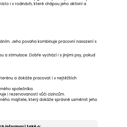
 místo i v rodinách, které chápou jeho aktivní a
hodláním. Jeho povaha kombinuje pracovní nasazení s
u a stimulace. Dobře vychází i s jinými psy, pokud
erénu a dokáže pracovat i v nejtěžších
ěrného společníka.
uje i rezervovaností vůči cizincům.
ného majitele, který dokáže správně usměrnit jeho
ých informací také o: