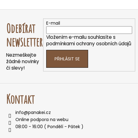
Z
á
E-mail
Odebírat
p
a
Vložením e-mailu souhlasíte s
newsletter
t
podmínkami ochrany osobních údajů
í
Nezmeškejte
PŘIHLÁSIT SE
žádné novinky
či slevy!
Kontakt
info
@
panakei.cz
Online podpora na webu
08:00 - 16:00 ( Pondělí - Pátek )