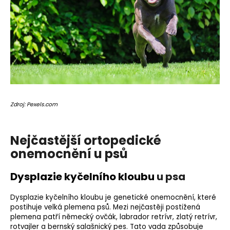
o
r
u
č
u
j
e
m
e
Zdroj: Pexels.com
Nejčastější ortopedické
onemocnění u psů
Dysplazie kyčelního kloubu
u psa
Dysplazie kyčelního kloubu je
genetické onemocnění
, které
postihuje velká plemena psů. Mezi nejčastěji postižená
plemena patří německý ovčák, labrador retrívr, zlatý retrívr,
rotvajler a bernský salašnický pes. Tato vada způsobuje