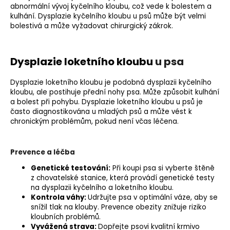
abnormální vývoj kyčelního kloubu, což vede k bolestem a
kulhání
. Dysplazie kyčelního kloubu u psů může být velmi
bolestivá a může vyžadovat chirurgický zákrok.
Dysplazie loketního kloubu
u psa
Dysplazie loketního kloubu je podobná dysplazii kyčelního
kloubu, ale postihuje přední nohy psa. Může způsobit kulhání
a bolest při pohybu. Dysplazie loketního kloubu u psů je
často diagnostikována u mladých psů a může vést k
chronickým problémům, pokud není včas léčena.
Prevence a léčba
Genetické testování
:
Při koupi psa si vyberte štěně
z chovatelské stanice, která provádí genetické testy
na dysplazii kyčelního a loketního kloubu.
Kontrola váhy:
Udržujte psa v optimální váze, aby se
snížil tlak na klouby. Prevence obezity znižuje riziko
kloubních problémů.
Vyvážená strava:
Dopřejte psovi
kvalitní krmivo