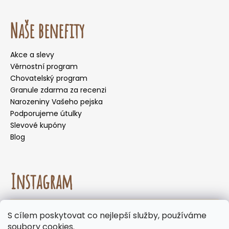
Naše benefity
Akce a slevy
Věrnostní program
Chovatelský program
Granule zdarma za recenzi
Narozeniny Vašeho pejska
Podporujeme útulky
Slevové kupóny
Blog
Instagram
☀️🌡️ Doporučení pro letní měsíce. Během letních
S cílem poskytovat co nejlepší služby, používáme
měsíců nedoporučujeme volit doručení do
Sledovat na Instagramu
soubory cookies.
samoobslužných boxů, kde mohou být zásilky