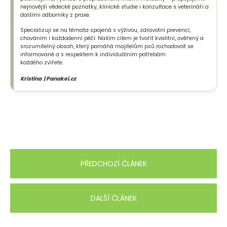
nejnovější vědecké poznatky, klinické studie i konzultace s veterináři a
dalšími odborníky z praxe.
Specializuji se na témata spojená s výživou, zdravotní prevencí,
chováním i každodenní péčí. Naším cílem je tvořit kvalitní, ověřený a
srozumitelný obsah, který pomáhá majitelům psů rozhodovat se
informovaně a s respektem k individuálním potřebám
každého zvířete.
Kristína | Panakei.cz
PŘEDCHOZÍ ČLÁNEK
DALŠÍ ČLÁNEK