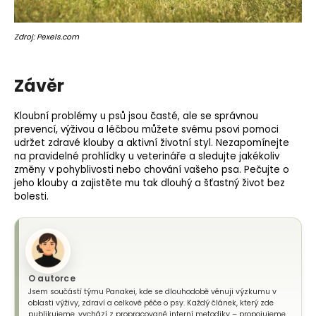
Zdroj: Pexels.com
Závěr
Kloubní problémy u psů jsou časté, ale se správnou
prevencí, výživou a léčbou můžete svému psovi pomoci
udržet zdravé klouby a aktivní životní styl. Nezapomínejte
na pravidelné prohlídky u veterináře a sledujte jakékoliv
změny v pohyblivosti nebo chování vašeho psa. Pečujte o
jeho klouby a zajistěte mu tak dlouhý a šťastný život bez
bolesti.
O autorce
Jsem součástí týmu Panakei, kde se dlouhodobě věnuji výzkumu v
oblasti výživy, zdraví a celkové péče o psy. Každý článek, který zde
publikujeme, vychází z propracované interní metodiky – propojujeme