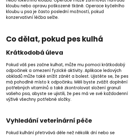
nebo loketního kloubu. Operace může zahrnovat náhradu
kloubu nebo opravu poškozené tkáně. Operace kyčelního
kloubu u psa je často poslední možností, pokud
konzervativní léčba selže.
Co dělat, pokud pes kulhá
Krátkodobá úleva
Pokud váš pes začne kulhat, může mu pomoci krátkodobý
odpočinek a omezení fyzické aktivity. Aplikace ledových
obkladů může také snížit zánět a bolest. Ujistěte se, že pes
má pohodlné místo k odpočinku. Měli byste zvážit doplnění
potřebných vitamínů a také zkontrolovat složení granulí
vašeho psa, abyste se ujistili, že pes má ve své každodenní
výživě všechny potřebné složky.
Vyhledání veterinární péče
Pokud kulhání přetrvává déle než několik dní nebo se