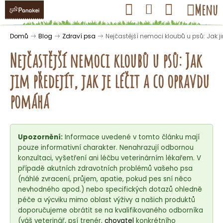
K
Přejít
Hledat
Nákupní
Menu
Přihlášení
na
o
obsah
košík
Zpět
Zpět
š
Domů
Blog
Zdraví psa
Nejčastější nemoci kloubů u psů: Jak j
í
Nejčastější nemoci kloubů u psů: Jak
k
jim předejít, jak je léčit a co opravdu
C
pomáhá
o
p
o
Upozornění:
Informace uvedené v tomto článku mají
t
pouze informativní charakter. Nenahrazují odbornou
ř
konzultaci, vyšetření ani léčbu veterinárním lékařem. V
případě akutních zdravotních problémů vašeho psa
e
(náhlé zvracení, průjem, apatie, pokud pes sní něco
b
nevhodného apod.) nebo specifických dotazů ohledně
u
péče a výcviku mimo oblast výživy a našich produktů
j
doporučujeme obrátit se na kvalifikovaného odborníka
(váš veterinář, psí trenér,
chovatel
konkrétního