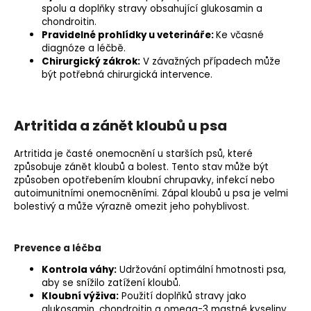
spolu a
doplňky stravy obsahující glukosamin a
chondroitin
.
Pravidelné prohlídky u veterináře:
Ke včasné
diagnóze a léčbě.
Chirurgický zákrok:
V závažných případech může
být potřebná chirurgická intervence.
Artritida a zánět kloubů u psa
Artritida je časté onemocnění u starších psů, které
způsobuje zánět kloubů a bolest. Tento stav může být
způsoben opotřebením kloubní chrupavky, infekcí nebo
autoimunitními onemocněními. Zápal kloubů u psa je velmi
bolestivý a může výrazně omezit jeho pohyblivost.
Prevence a léčba
Kontrola váhy:
Udržování optimální hmotnosti psa,
aby se snížilo zatížení kloubů.
Kloubní výživa:
Použití doplňků stravy jako
glukosamin, chondroitin
a
omega-3 mastné kyseliny