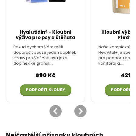
Nejčastější příznaky kloubních