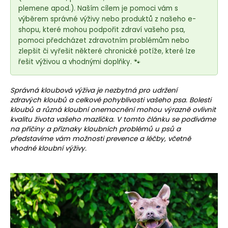
e
plemene apod.). Naším cílem je pomoci vám s
t
výběrem správné výživy nebo produktů z našeho e-
e
shopu, které mohou podpořit zdraví vašeho psa,
n
pomoci předcházet zdravotním problémům nebo
zlepšit či vyřešit některé chronické potíže, které lze
a
řešit výživou a vhodnými doplňky. 🐾
j
í
Správná kloubová výživa
je nezbytná pro udržení
t
zdravých kloubů a celkové pohyblivosti vašeho psa. Bolesti
?
kloubů a různá kloubní onemocnění mohou výrazně ovlivnit
kvalitu života vašeho mazlíčka. V tomto článku se podíváme
na příčiny a příznaky kloubních problémů u psů a
představíme vám možnosti prevence a léčby, včetně
vhodné kloubní výživy.
HLEDAT
D
o
p