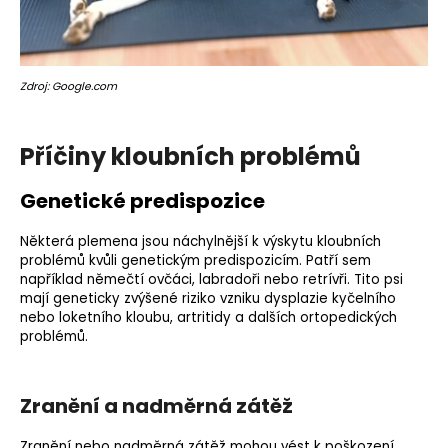
Zdroj: Google.com
Příčiny kloubních problémů
Genetické predispozice
Některá plemena jsou náchylnější k výskytu kloubních
problémů kvůli genetickým predispozicím. Patří sem
například němečtí ovčáci, labradoři nebo retrívři. Tito psi
mají geneticky zvýšené riziko vzniku dysplazie kyčelního
nebo loketního kloubu, artritidy a dalších ortopedických
problémů.
Zranění a nadměrná zátěž
Zranění nebo nadměrná zátěž mohou vést k poškození