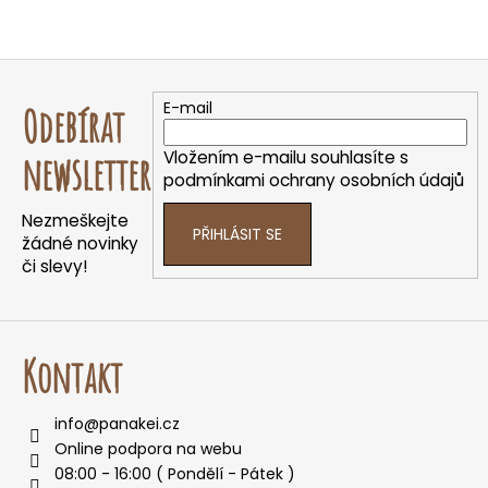
Z
á
E-mail
Odebírat
p
a
Vložením e-mailu souhlasíte s
newsletter
t
podmínkami ochrany osobních údajů
í
Nezmeškejte
PŘIHLÁSIT SE
žádné novinky
či slevy!
Kontakt
info
@
panakei.cz
Online podpora na webu
08:00 - 16:00 ( Pondělí - Pátek )