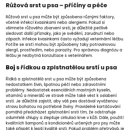
Růžová srst u psa – příčiny a péče
Růžová srst u psa může být způsobena různými faktory,
včetně infekcí kvasinkami nebo alergiemi. Pokud si
všimnete růžového zbarvení srsti, je důležité pečlivě
sledovat další příznaky, jako je svědění, zarudnutí nebo
zápach. Infekce kvasinkami často vyžadují veterinární léčbu.
Potíže se srstí mohou být způsobeny taky potravinovou
alergií, prostředím, nebo parazity. Pro správnou diagnózu a
léčbu je nezbytná konzultace s veterinářem.
Boj
s řídkou a zplstnatělou srstí u psa
Řídká a zplstnatělá srst u psa může být způsobena
nedostatkem živin, špatnou péčí nebo zdravotními
problémy. Nedostatek esenciálních mastných kyselin,
vitamínů a minerálů ve stravě může také vést k oslabení
srsti. Je důležité zajistit, aby váš pes dostával vyváženou
stravu bohatou na potřebné živiny. Pravidelné kartáčování
pomáhá předcházet zplstnatění srsti tím, že odstraňuje
odumřelé chlupy a zlepšuje cirkulaci krve v kůži. Dále, použití
kvalitních šamponů a kondicionérů určených pro psy může
také přispět k lepší kvalitě srsti. Pokud problém přetrvává, je