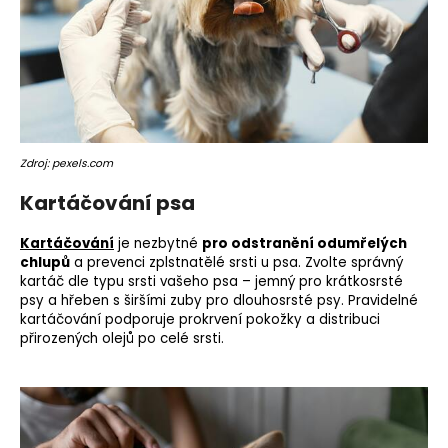
o
r
u
č
u
j
e
Zdroj: pexels.com
m
e
Kartáčování psa
Kartáčování
je nezbytné
pro odstranění odumřelých
chlupů
a prevenci zplstnatělé srsti u psa. Zvolte správný
kartáč dle typu srsti vašeho psa – jemný pro krátkosrsté
psy a hřeben s širšími zuby
pro dlouhosrsté psy
. Pravidelné
kartáčování podporuje prokrvení pokožky a distribuci
přirozených olejů po celé srsti.