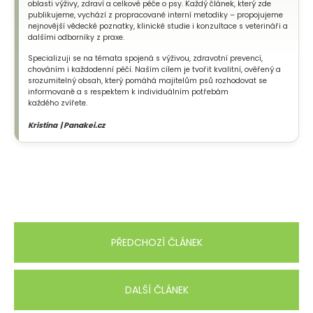
oblasti výživy, zdraví a celkové péče o psy. Každý článek, který zde
publikujeme, vychází z propracované interní metodiky – propojujeme
nejnovější vědecké poznatky, klinické studie i konzultace s veterináři a
dalšími odborníky z praxe.
Specializuji se na témata spojená s výživou, zdravotní prevencí,
chováním i každodenní péčí. Naším cílem je tvořit kvalitní, ověřený a
srozumitelný obsah, který pomáhá majitelům psů rozhodovat se
informovaně a s respektem k individuálním potřebám
každého zvířete.
Kristína | Panakei.cz
PŘEDCHOZÍ ČLÁNEK
DALŠÍ ČLÁNEK