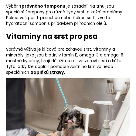
Výběr
správného šamponu
je zásadní. Na trhu jsou
speciální šampony
pro různé typy srsti a kožní problémy.
Pokud váš pes trpí suchou nebo řídkou srstí, zvolte
hydratační šampon s přídavkem přírodních olejů.
Vitaminy na srst pro psa
Správná výživa je klíčová pro zdravou srst. Vitaminy a
minerály, jako jsou biotin, vitamín E, omega-3 a omega-6
mastné kyseliny, hrají důležitou roli ve zdraví srsti a kůže.
Tyto látky lze doplnit pomocí
kvalitního krmiva
nebo
speciálních
doplňků stravy
.