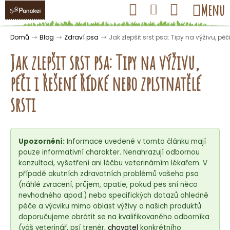
K
Přejít
Hledat
Nákupní
Menu
Přihlášení
na
o
obsah
košík
Zpět
Zpět
š
Domů
Blog
Zdraví psa
Jak zlepšit srst psa: Tipy na výživu, péči
í
Jak zlepšit srst psa: Tipy na výživu,
k
péči i řešení řídké nebo zplstnatělé
C
srsti
o
p
o
Upozornění:
Informace uvedené v tomto článku mají
t
pouze informativní charakter. Nenahrazují odbornou
ř
konzultaci, vyšetření ani léčbu veterinárním lékařem. V
případě akutních zdravotních problémů vašeho psa
e
(náhlé zvracení, průjem, apatie, pokud pes sní něco
b
nevhodného apod.) nebo specifických dotazů ohledně
u
péče a výcviku mimo oblast výživy a našich produktů
j
doporučujeme obrátit se na kvalifikovaného odborníka
(váš veterinář, psí trenér,
chovatel
konkrétního