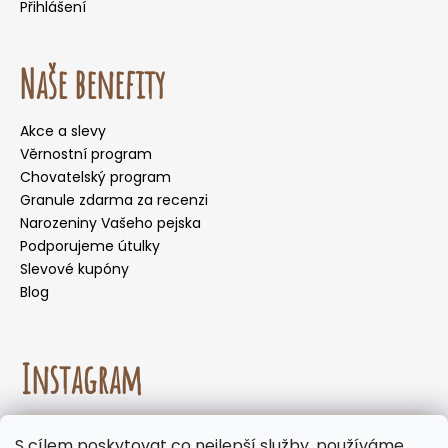
Přihlášení
Naše benefity
Akce a slevy
Věrnostní program
Chovatelský program
Granule zdarma za recenzi
Narozeniny Vašeho pejska
Podporujeme útulky
Slevové kupóny
Blog
Instagram
☀️🌡️ Doporučení pro letní měsíce. Během letních
S cílem poskytovat co nejlepší služby, používáme