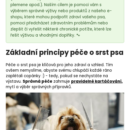
e
plemene apod.). Naším cílem je pomoci vám s
t
výběrem správné výživy nebo produktů z našeho e-
e
shopu, které mohou podpořit zdraví vašeho psa,
n
pomoci předcházet zdravotním problémům nebo
zlepšit či vyřešit některé chronické potíže, které lze
a
řešit výživou a vhodnými doplňky. 🐾
j
í
Základní principy péče o srst psa
t
?
Péče o srst psa je klíčová pro jeho zdraví a vzhled. Tím
ovšem nemyslíme, abyste svému chlupáči každé ráno
zaplétali copánky :) - tedy, pokud se nechystáte na
výstavu.
Správná péče
zahrnuje
pravidelné kartáčování
,
mytí a
výběr správných přípravků
.
HLEDAT
D
o
p