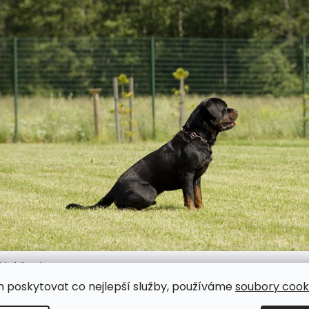
Zdroj: Google.com
m poskytovat co nejlepší služby, používáme
soubory cooki
📌 Už brzy se můžete těšit na článk