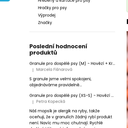
Hřebeny a kartáče pro psy
e
Hračky pro psy
l
Výprodej
Značky
Poslední hodnocení
produktů
Granule pro dospělé psy (M) - Hovězí + Krůtí 9kg
Marcela Fišnarová
|
Hodnocení produktu je 5 z 5 hvězdiček.
S granule jsme velmi spokojeni,
objednáváme pravidelně...
Granule pro dospělé psy (XS-S) - Hovězí + Krůtí
Petra Kopecká
|
Hodnocení produktu je 5 z 5 hvězdiček.
Náš mopsík je alergik na ryby, takže
oceňuji, že v granulích žádný rybí produkt
není. Navíc mu moc chutnají. Rychlé