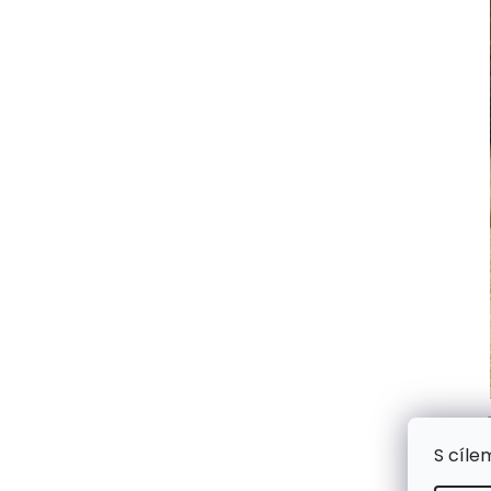
S cíle