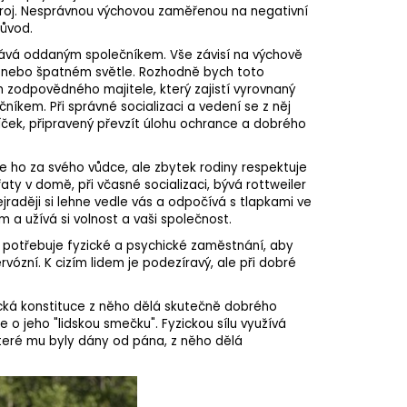
stroj. Nesprávnou výchovou zaměřenou na negativní
důvod.
tává oddaným společníkem. Vše závisí na výchově
m, nebo špatném světle. Rozhodně bych toto
 zodpovědného majitele, který zajistí vyrovnaný
níkem. Při správné socializaci a vedení se z něj
líček, připravený převzít úlohu ochrance a dobrého
e ho za svého vůdce, ale zbytek rodiny respektuje
aty v domě, při včasné socializaci, bývá rottweiler
raději si lehne vedle vás a odpočívá s tlapkami ve
a užívá si volnost a vaši společnost.
er potřebuje fyzické a psychické zaměstnání, aby
ózní. K cizím lidem je podezíravý, ale při dobré
yzická konstituce z něho dělá skutečně dobrého
 o jeho "lidskou smečku". Fyzickou sílu využívá
které mu byly dány od pána, z něho dělá