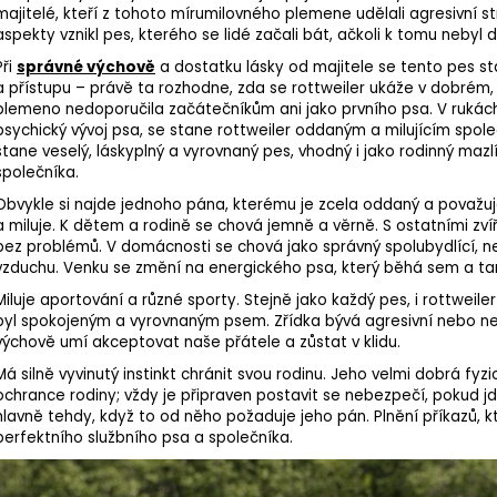
majitelé, kteří z tohoto mírumilovného plemene udělali agresivní 
aspekty vznikl pes, kterého se lidé začali bát, ačkoli k tomu nebyl 
Při
správné výchově
a dostatku lásky od majitele se tento pes s
a přístupu – právě ta rozhodne, zda se rottweiler ukáže v dobré
plemeno
nedoporučila začátečníkům ani jako prvního psa. V rukách
psychický vývoj psa, se stane rottweiler oddaným a milujícím společ
stane veselý, láskyplný a vyrovnaný pes, vhodný i jako rodinný maz
společníka.
Obvykle si najde jednoho pána, kterému je zcela oddaný a považuj
a miluje. K dětem a rodině se chová jemně a věrně. S ostatními zvíř
bez problémů. V domácnosti se chová jako správný spolubydlící, nej
vzduchu. Venku se změní na energického psa, který běhá sem a tam 
Miluje
aportování
a různé sporty. Stejně jako každý pes, i rottweil
byl spokojeným a vyrovnaným psem. Zřídka bývá agresivní nebo nerv
výchově umí akceptovat naše přátele a zůstat v klidu.
Má silně vyvinutý instinkt chránit svou rodinu. Jeho velmi dobrá f
ochrance rodiny; vždy je připraven postavit se nebezpečí, pokud jde
hlavně tehdy, když to od něho požaduje jeho pán. Plnění příkazů, 
perfektního službního psa a společníka.