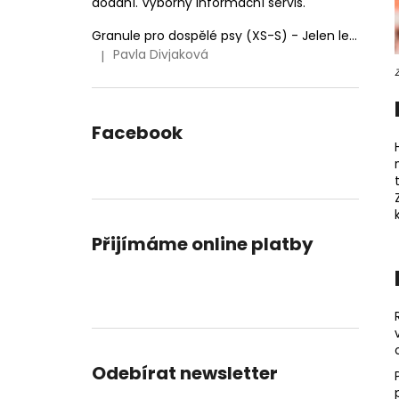
dodání. Výborný informační servis.
Granule pro dospělé psy (XS-S) - Jelen lesní (SENSITIVE) 9kg
Pavla Divjaková
|
Hodnocení produktu je 5 z 5 hvězdiček.
Facebook
Přijímáme online platby
Odebírat newsletter