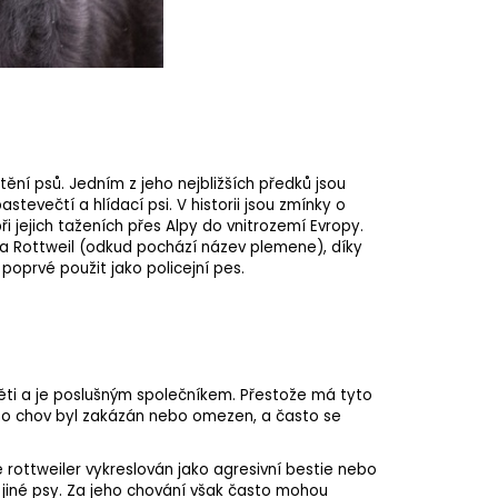
ní psů. Jedním z jeho nejbližších předků jsou
astevečtí a hlídací psi. V historii jsou zmínky o
při jejich taženích přes Alpy do vnitrozemí Evropy.
ta Rottweil (odkud pochází název plemene), díky
r poprvé použit jako
policejní pes
.
děti a je poslušným společníkem. Přestože má tyto
ho chov byl zakázán nebo omezen, a často se
e rottweiler vykreslován jako agresivní bestie nebo
 jiné psy. Za jeho chování však často mohou