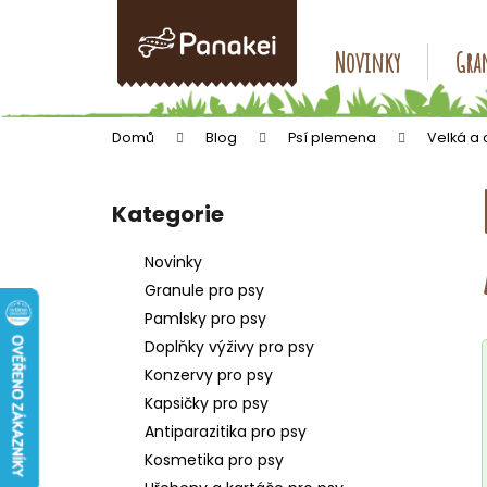
K
Přejít
na
o
obsah
Zpět
Zpět
Novinky
Gran
š
do
do
í
k
obchodu
obchodu
Domů
Blog
Psí plemena
Velká a
P
o
Kategorie
Přeskočit
s
kategorie
t
Novinky
r
Granule pro psy
a
Pamlsky pro psy
n
Doplňky výživy pro psy
n
Konzervy pro psy
í
Kapsičky pro psy
p
Antiparazitika pro psy
a
Kosmetika pro psy
n