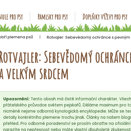
ule pro psy
Pamlsky pro psy
Doplňky výživy pro psy
Co potřebujete najít?
 obří plemena psů
Rotvajler: Sebevědomý ochránce s pevným
Rotvajler: Sebevědomý ochránc
HLEDAT
a velkým srdcem
Doporučujeme
Upozornění:
Tento obsah má čistě informační charakter. Všech
přátelského průvodce světem pejskařů. Děláme maximum pro to,
nicméně nejsme odborná kynologická encyklopedie. Může se tedy
detaily konkrétního plemene trochu jinak. Články na našem blog
přehled. Pro odborné poradenství se prosím obraťte na oficiáln
narazíte na nepřesnost nebo máte vlastní dlouholeté zkušenosti