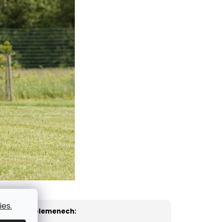
es.
y o těchto plemenech: