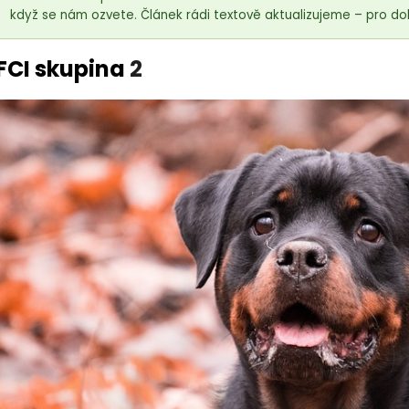
když se nám ozvete. Článek rádi textově aktualizujeme – pro do
FCI skupina
2
18kg (2x9kg)