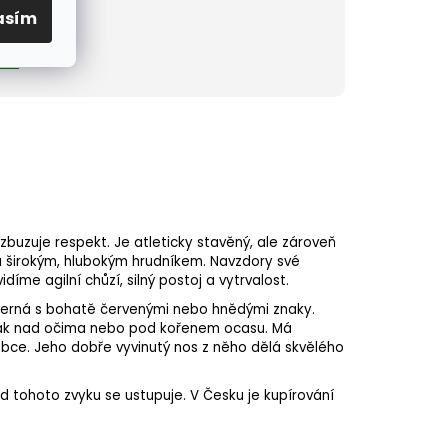
čák
asím
čák
zbuzuje respekt. Je atleticky stavěný, ale zároveň
 a širokým, hlubokým hrudníkem. Navzdory své
íme agilní chůzí, silný postoj a vytrvalost.
le černá s bohatě červenými nebo hnědými znaky.
ě tak nad očima nebo pod kořenem ocasu. Má
lebce. Jeho dobře vyvinutý nos z něho dělá skvělého
od tohoto zvyku se ustupuje. V Česku je kupírování