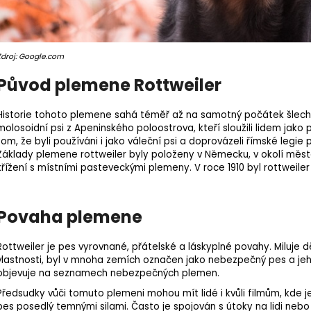
Zdroj: Google.com
Původ plemene Rottweiler
Historie tohoto plemene sahá téměř až na samotný počátek šlechtě
molosoidní psi z Apeninského poloostrova, kteří sloužili lidem jako p
tom, že byli používáni i jako váleční psi a doprovázeli římské legie 
Základy plemene rottweiler byly položeny v Německu, v okolí měs
křížení s místními pasteveckými plemeny. V roce 1910 byl rottweile
Povaha plemene
Rottweiler je pes vyrovnané, přátelské a láskyplné povahy. Miluje 
vlastnosti, byl v mnoha zemích označen jako nebezpečný pes a je
objevuje na seznamech nebezpečných plemen.
Předsudky vůči tomuto plemeni mohou mít lidé i kvůli filmům, kde j
pes posedlý temnými silami. Často je spojován s útoky na lidi nebo