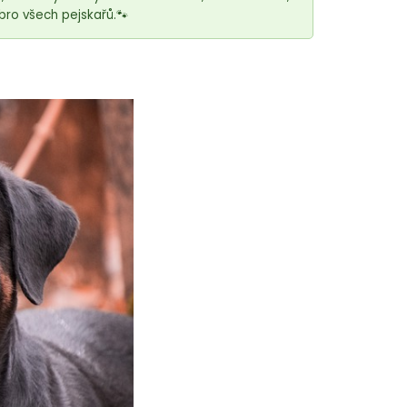
bro všech pejskařů.🐾