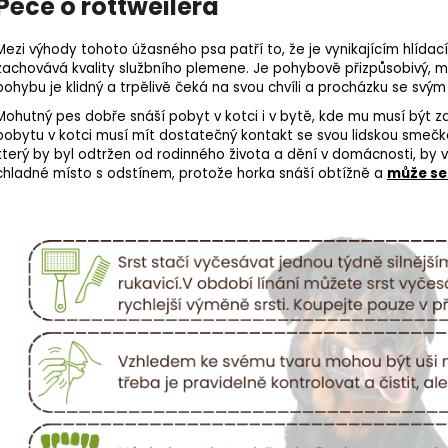
Péče o rottweilera
Mezi výhody tohoto úžasného psa patří to, že je vynikajícím hlíd
zachovává kvality službního plemene. Je pohybově přizpůsobivý, m
pohybu je klidný a trpělivě čeká na svou chvíli a procházku se svým 
Mohutný pes dobře snáší pobyt v kotci i v bytě, kde mu musí být zaj
pobytu v kotci musí mít dostatečný kontakt se svou lidskou smečko
který by byl odtržen od rodinného života a dění v domácnosti, by ve
chladné místo s odstínem, protože horka snáší obtížně a
může se