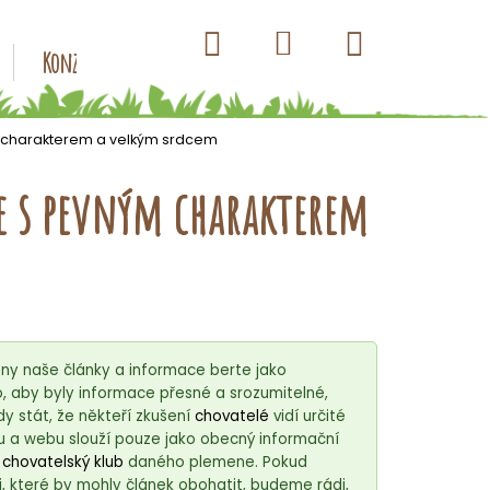
Hledat
Nákupní
Přihlášení
Konzervy pro psy
Kapsičky pro psy
Antiparazitik
košík
 charakterem a velkým srdcem
e s pevným charakterem
ny naše články a informace berte jako
 aby byly informace přesné a srozumitelné,
 stát, že někteří zkušení
chovatelé
vidí určité
u a webu slouží pouze jako obecný informační
í
chovatelský klub
daného plemene. Pokud
, které by mohly článek obohatit, budeme rádi,