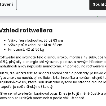
👉
Portugalský ov
tavení
Souhl
👉
Hovawart
👉
Holandský ov
Vzhled rottweilera
Výška fen v kohoutku: 56 až 63 cm
Výška psů v kohoutku: 61 až 68 cm
Hmotnost: 42 až 50 kg
Rottweiler má svalnaté tělo a silnou širokou mordu s 42 zuby, což v
těžký, plný síly a energie. Má výraznou postavu s rovným hřbetem
mohutnosti nikdy nepůsobí nemotorně. Při pohledu na rottweilera vid
Hustá, ale krátká srst se skládá z vrchní části a podsady, je lesk
Tyto znaky se nacházejí na lících, krku, hrudníku a nohách, stejn
trojúhelníkové uši, které jsou umístěné vysoko na středně dlouhé 
stopaře; je spíše široký než kulatý.
Dříve se rottweilerům kupíroval ocas. Dnes je to již méně časté a 
povoleno za určitých podmínek a podle věku štěnětě.