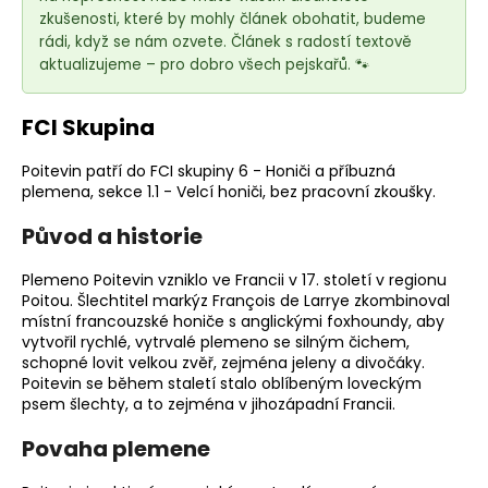
e
zkušenosti, které by mohly článek obohatit, budeme
t
rádi, když se nám ozvete. Článek s radostí textově
e
aktualizujeme – pro dobro všech pejskařů. 🐾
n
a
FCI Skupina
j
í
Poitevin patří do FCI skupiny 6 - Honiči a příbuzná
plemena, sekce 1.1 - Velcí honiči, bez pracovní zkoušky.
t
?
Původ a historie
Plemeno
Poitevin vzniklo ve Francii v 17. století v regionu
Poitou. Šlechtitel markýz François de Larrye zkombinoval
místní francouzské honiče s anglickými foxhoundy, aby
vytvořil rychlé, vytrvalé plemeno se silným čichem,
HLEDAT
schopné lovit velkou zvěř, zejména jeleny a divočáky.
Poitevin se během staletí stalo oblíbeným loveckým
psem šlechty, a to zejména v jihozápadní Francii.
D
Povaha plemene
o
p