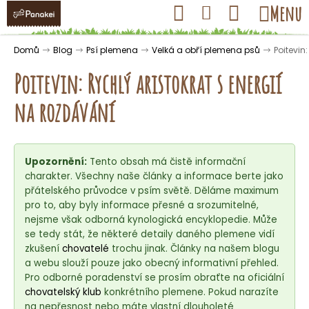
K
Přejít
Hledat
Nákupní
Menu
Přihlášení
na
o
obsah
košík
Zpět
Zpět
š
Domů
Blog
Psí plemena
Velká a obří plemena psů
Poitevin
í
Poitevin: Rychlý aristokrat s energií
k
na rozdávání
C
o
Upozornění:
Tento obsah má čistě informační
p
charakter. Všechny naše články a informace berte jako
o
přátelského průvodce v psím světě. Děláme maximum
t
pro to, aby byly informace přesné a srozumitelné,
ř
nejsme však odborná kynologická encyklopedie. Může
se tedy stát, že některé detaily daného plemene vidí
e
zkušení
chovatelé
trochu jinak. Články na našem blogu
b
a webu slouží pouze jako obecný informativní přehled.
u
Pro odborné poradenství se prosím obraťte na oficiální
j
chovatelský klub
konkrétního plemene. Pokud narazíte
na nepřesnost nebo máte vlastní dlouholeté