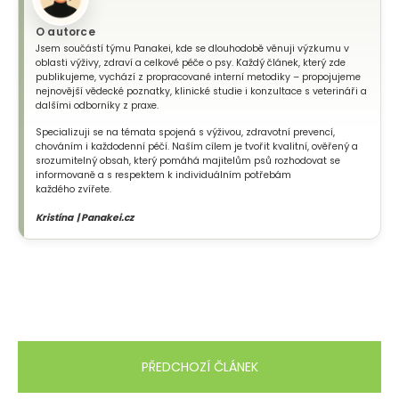
O autorce
Jsem součástí týmu Panakei, kde se dlouhodobě věnuji výzkumu v
oblasti výživy, zdraví a celkové péče o psy. Každý článek, který zde
publikujeme, vychází z propracované interní metodiky – propojujeme
nejnovější vědecké poznatky, klinické studie i konzultace s veterináři a
dalšími odborníky z praxe.
Specializuji se na témata spojená s výživou, zdravotní prevencí,
chováním i každodenní péčí. Naším cílem je tvořit kvalitní, ověřený a
srozumitelný obsah, který pomáhá majitelům psů rozhodovat se
informovaně a s respektem k individuálním potřebám
každého zvířete.
Kristína | Panakei.cz
PŘEDCHOZÍ ČLÁNEK