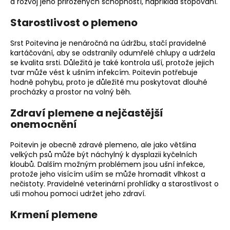
a rozvoj jeho přirozených schopností, například
stopování
.
Starostlivost o plemeno
Srst Poitevina je nenáročná na údržbu, stačí pravidelné
kartáčování, aby se odstranily odumřelé chlupy a udržela
se kvalita srsti. Důležitá je také kontrola uší, protože jejich
tvar může vést k ušním infekcím. Poitevin potřebuje
hodně pohybu, proto je důležité mu poskytovat dlouhé
procházky a prostor na volný běh.
Zdraví plemene a nejčastější
onemocnění
Poitevin je obecně zdravé plemeno, ale jako většina
velkých psů může být náchylný k dysplazii kyčelních
kloubů. Dalším možným problémem jsou ušní infekce,
protože jeho visícím uším se může hromadit
vlhkost
a
nečistoty. Pravidelné veterinární prohlídky a starostlivost o
uši mohou pomoci udržet jeho zdraví.
Krmení plemene