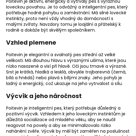
Poitevin je aktivní, energický a vytrvalý pes s výraznou
o
loveckou povahou. Je to odvážný a inteligentní pes, který
r
potřebuje hodně pohybu a zaměstnání. Má silné lovecké
u
instinkty, proto není vždy vhodný do domácností s
malými zvířaty. Navzdory tomu je loajální a přátelský k
č
rodině a dokáže být skvělým společníkem.
u
j
Vzhled plemene
e
m
Poitevin je elegantní a svalnatý pes střední až velké
e
velikosti. Má dlouhou hlavu s výraznými ušima, které jsou
nízko nasazené a visí při hlavě. Oči jsou tmavé a výrazné.
Srst je krátká, hladká a lesklá, obvykle trojbarevná (černá,
bílá a hnědá) nebo plavá s bílými znaky. Jeho pohyb je
ladný a energický, což ukazuje na jeho vytrvalost a sílu.
Výcvik a jeho náročnost
Poitevin je inteligentní pes, který potřebuje důsledný a
pozitivní výcvik. Vzhledem k jeho loveckým instinktům je
důležitá
socializace
od mladého věku, aby se naučil
reagovat na povely a aby se minimalizovalo riziko
nahánění zvěře. Výcvik by měl být zaměřen na poslušnost