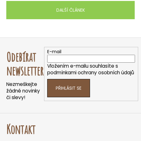
DALŠÍ ČLÁNEK
Z
á
E-mail
Odebírat
p
a
Vložením e-mailu souhlasíte s
newsletter
t
podmínkami ochrany osobních údajů
í
Nezmeškejte
PŘIHLÁSIT SE
žádné novinky
či slevy!
Kontakt