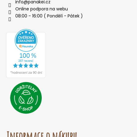
info
@
panakei.cz
Online podpora na webu
08:00 - 16:00 ( Pondělí - Pátek )
Informace o nákupu