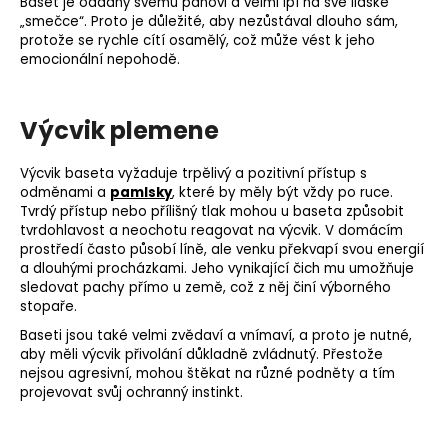
Baset je oddaný svému pánovi a velmi lpí na své lidské
„smečce“. Proto je důležité, aby nezůstával dlouho sám,
protože se rychle cítí osamělý, což může vést k jeho
emocionální nepohodě.
Výcvik plemene
Výcvik baseta vyžaduje trpělivý a pozitivní přístup s
odměnami a
pamlsky
, které by měly být vždy po ruce.
Tvrdý přístup nebo přílišný tlak mohou u baseta způsobit
tvrdohlavost a neochotu reagovat na výcvik. V domácím
prostředí často působí líně, ale venku překvapí svou energií
a dlouhými procházkami. Jeho vynikající
čich
mu umožňuje
sledovat pachy přímo u země, což z něj činí výborného
stopaře.
Baseti jsou také velmi zvědaví a vnímaví, a proto je nutné,
aby měli výcvik přivolání důkladně zvládnutý. Přestože
nejsou agresivní, mohou štěkat na různé podněty a tím
projevovat svůj ochranný instinkt.