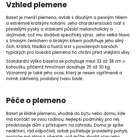
Vzhled plemene
Baset je menší plemeno, avšak s dlouhým a pevným tělem
a extrémně krátkými nohami. Jeho charakteristická tvář s
převislými pysky a vráskami působí melancholicky a
dojímavě, což mu dodává specifický výraz. Jeho velká hlava
s tmavým čenichem a širokým krkem podtrhuje jeho silný
čich. Krátká, hladká a hustá srst v povolených barvách
typických pro
lovecká plemena
ho chrání před vnějšími vlivy.
Standardní výška baseta se pohybuje mezi 33 až 38 cm v
kohoutku, přičemž hmotnost dosahuje 25 až 30 kg.
Významný je také jeho ocas, který je nesen vzpřímeně a
mírně zakřivený, podobný tvaru šavle.
Péče o plemeno
Baset je klidné plemeno, vhodné do bytu nebo domu, kde
má kontakt se svou rodinou. Nejlepší podmínky pro něj
představuje dům s přístupem na zahradu. Doma je spíše
neaktivní, rád odpočívá, avšak potřebuje pravid
elný pohyb,
protože má sklon k obezitě, což může zhoršit stav jeho