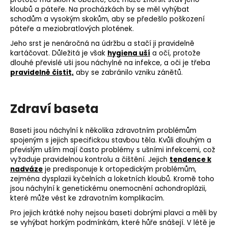
kloubů a páteře. Na procházkách by se měl vyhýbat
schodům a vysokým skokům, aby se předešlo poškození
páteře a meziobratlových plotének.
Jeho srst je nenáročná na údržbu a stačí ji pravidelně
kartáčovat. Důležitá je však
hygiena uší
a očí, protože
dlouhé převislé uši jsou náchylné na infekce, a oči je třeba
pravidelně čistit,
aby se zabránilo vzniku zánětů.
Zdraví baseta
Baseti jsou náchylní k několika zdravotním problémům
spojeným s jejich specifickou stavbou těla. Kvůli dlouhým a
převislým uším mají často problémy s ušními infekcemi, což
vyžaduje pravidelnou kontrolu a čištění. Jejich
tendence k
nadváze
je predisponuje k ortopedickým problémům,
zejména dysplazii kyčelních a loketních kloubů. Kromě toho
jsou náchylní k genetickému onemocnění achondroplázii,
které může vést ke zdravotním komplikacím.
Pro jejich krátké nohy nejsou baseti dobrými plavci a měli by
se vyhýbat horkým podmínkám, které hůře snášejí. V létě je