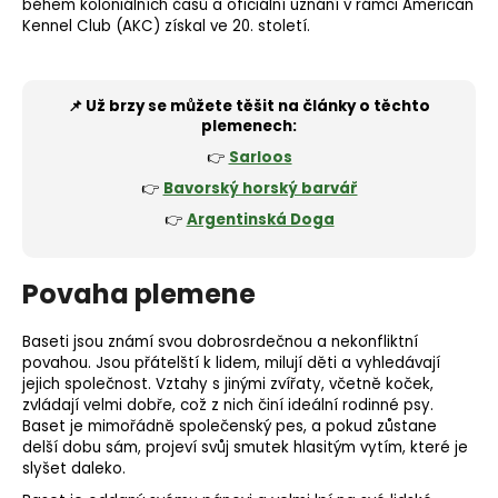
během koloniálních časů a oficiální uznání v rámci American
Kennel Club (AKC) získal ve 20. století.
📌 Už brzy se můžete těšit na články o těchto
plemenech:
👉
Sarloos
👉
Bavorský horský barvář
👉
Argentinská Doga
Povaha plemene
Baseti jsou známí svou dobrosrdečnou a nekonfliktní
povahou. Jsou přátelští k lidem, milují děti a vyhledávají
jejich společnost. Vztahy s jinými zvířaty, včetně koček,
zvládají velmi dobře, což z nich činí ideální rodinné psy.
Baset je mimořádně společenský pes, a pokud zůstane
delší dobu sám, projeví svůj smutek hlasitým vytím, které je
slyšet daleko.