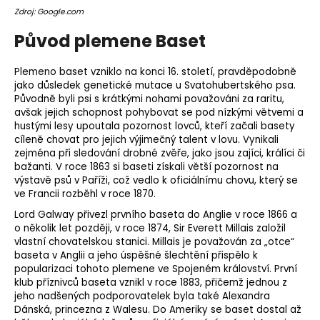
o
Zdroj: Google.com
r
Původ plemene Baset
u
č
Plemeno
baset vzniklo na konci 16. století, pravděpodobně
u
jako důsledek genetické mutace u Svatohubertského psa.
j
Původně byli psi s krátkými nohami považováni za raritu,
e
avšak jejich schopnost pohybovat se pod nízkými větvemi a
m
hustými lesy upoutala pozornost lovců, kteří začali basety
e
cíleně chovat pro jejich výjimečný talent v lovu. Vynikali
zejména při sledování drobné zvěře, jako jsou zajíci, králíci či
bažanti. V roce 1863 si baseti získali větší pozornost na
výstavě psů v Paříži, což vedlo k oficiálnímu chovu, který se
ve Francii rozběhl v roce 1870.
Lord Galway přivezl prvního baseta do Anglie v roce 1866 a
o několik let později, v roce 1874, Sir Everett Millais založil
vlastní chovatelskou stanici. Millais je považován za „otce“
baseta v Anglii a jeho úspěšné šlechtění přispělo k
popularizaci tohoto plemene ve Spojeném království. První
klub příznivců baseta vznikl v roce 1883, přičemž jednou z
jeho nadšených podporovatelek byla také Alexandra
Dánská, princezna z Walesu. Do Ameriky se baset dostal až