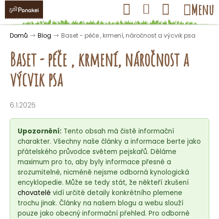
K
Přejít
Hledat
Nákupní
Menu
Přihlášení
na
o
obsah
košík
Zpět
Zpět
š
Domů
Blog
Baset - péče , krmení, náročnost a výcvik psa
í
Baset - péče , krmení, náročnost a
k
výcvik psa
C
o
6.1.2025
p
o
Upozornění:
Tento obsah má čistě informační
t
charakter. Všechny naše články a informace berte jako
přátelského průvodce světem pejskařů. Děláme
ř
maximum pro to, aby byly informace přesné a
e
srozumitelné, nicméně nejsme odborná kynologická
b
encyklopedie. Může se tedy stát, že někteří zkušení
u
chovatelé
vidí určité detaily konkrétního plemene
trochu jinak. Články na našem blogu a webu slouží
j
pouze jako obecný informační přehled. Pro odborné