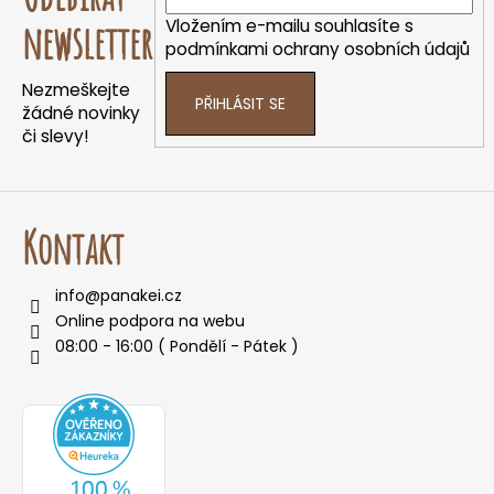
a
Vložením e-mailu souhlasíte s
newsletter
t
podmínkami ochrany osobních údajů
í
Nezmeškejte
PŘIHLÁSIT SE
žádné novinky
či slevy!
Kontakt
info
@
panakei.cz
Online podpora na webu
08:00 - 16:00 ( Pondělí - Pátek )