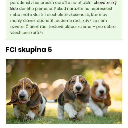
e
poradenství se prosím obraťte na oficiální
chovatelský
t
klub
daného plemene. Pokud narazíte na nepřesnost
e
nebo máte vlastní dlouholeté zkušenosti, které by
mohly článek obohatit, budeme rádi, když se nám
n
ozvete. Článek rádi textově aktualizujeme – pro dobro
a
všech pejskařů.🐾
j
í
FCI skupina
6
t
?
HLEDAT
D
o
p