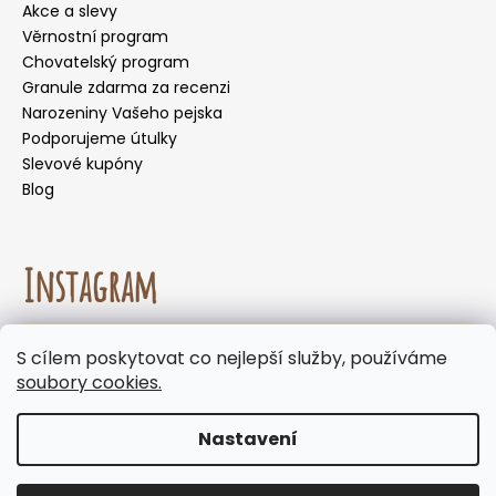
Akce a slevy
Věrnostní program
Chovatelský program
Granule zdarma za recenzi
Narozeniny Vašeho pejska
Podporujeme útulky
Slevové kupóny
Blog
Instagram
☀️🌡️ Doporučení pro letní měsíce. Během letních
S cílem poskytovat co nejlepší služby, používáme
měsíců nedoporučujeme volit doručení do
Sledovat na Instagramu
soubory cookies.
samoobslužných boxů, kde mohou být zásilky
vystaveny vysokým teplotám. Jelikož naše
produkty neobsahují chemické konzervanty,
Nastavení
doporučujeme zvolit doručení na adresu nebo
Vytvořil Shoptet
výdejní místo s obsluhou. Děkujeme, že spolu s
Copyright 2026
Panakei.cz
. Všechna práva vyhrazena.