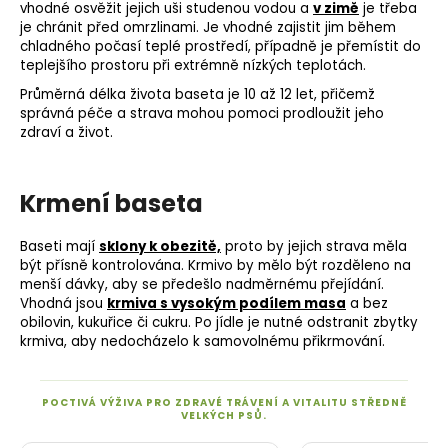
vhodné osvěžit jejich uši studenou vodou a
v zimě
je třeba
je chránit před omrzlinami. Je vhodné zajistit jim během
chladného počasí teplé prostředí, případně je přemístit do
teplejšího prostoru při extrémně nízkých teplotách.
Průměrná délka života baseta je 10 až 12 let, přičemž
správná péče a strava mohou pomoci prodloužit jeho
zdraví a život.
Krmení baseta
Baseti mají
sklony k obezitě,
proto by jejich strava měla
být přísně kontrolována. Krmivo by mělo být rozděleno na
menší dávky, aby se předešlo nadměrnému přejídání.
Vhodná jsou
krmiva s vysokým podílem masa
a bez
obilovin, kukuřice či cukru. Po jídle je nutné odstranit zbytky
krmiva, aby nedocházelo k samovolnému přikrmování.