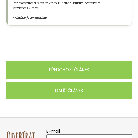
informovaně a s respektem k individuálním potřebám
každého zvířete.
Kristína | Panakei.cz
PŘEDCHOZÍ ČLÁNEK
DALŠÍ ČLÁNEK
Z
á
E-mail
Odebírat
p