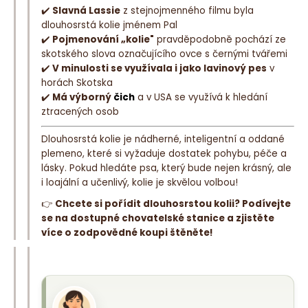
✔️
Slavná Lassie
z stejnojmenného filmu byla
dlouhosrstá kolie jménem Pal
✔️
Pojmenování „kolie"
pravděpodobně pochází ze
skotského slova označujícího ovce s černými tvářemi
✔️
V minulosti se využívala i jako lavinový pes
v
horách Skotska
✔️
Má výborný
čich
a v USA se využívá k hledání
ztracených osob
Dlouhosrstá kolie je nádherné, inteligentní a oddané
plemeno, které si vyžaduje dostatek pohybu, péče a
lásky. Pokud hledáte psa, který bude nejen krásný, ale
i loajální a učenlivý, kolie je skvělou volbou!
👉
Chcete si pořídit dlouhosrstou kolii? Podívejte
se na dostupné chovatelské stanice a zjistěte
více o zodpovědné koupi štěněte!