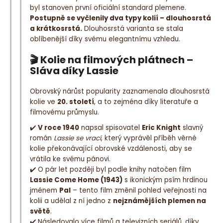
byl stanoven první oficiální standard plemene.
Postupně se vyčlenily dva typy kolií – dlouhosrstá
a krátkosrstá.
Dlouhosrstá varianta se stala
oblíbenější díky svému elegantnímu vzhledu.
🎬
Kolie na filmových plátnech –
Sláva díky Lassie
Obrovský nárůst popularity zaznamenala dlouhosrstá
kolie ve
20. století
, a to zejména díky literatuře a
filmovému průmyslu.
✔️
V roce 1940
napsal spisovatel
Eric Knight
slavný
román
Lassie se vrací
, který vyprávěl příběh věrné
kolie překonávající obrovské vzdálenosti, aby se
vrátila ke svému pánovi.
✔️ O pár let později byl podle knihy natočen film
Lassie Come Home (1943)
s ikonickým psím hrdinou
jménem
Pal
– tento film změnil pohled veřejnosti na
kolii a udělal z ní jedno z
nejznámějších plemen na
světě
.
✔️ Následovalo více filmů a televizních seriálů, díky