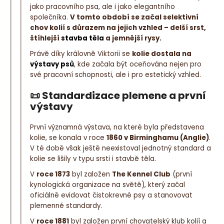
jako pracovního psa, ale i jako elegantního
společníka.
V tomto období se začal selektivní
chov kolií s důrazem na jejich vzhled – delší srst,
štíhlejší
stavba těla
a jemnější rysy.
Právě díky královně Viktorii se
kolie dostala na
výstavy psů
, kde začala být oceňována nejen pro
své pracovní schopnosti, ale i pro estetický vzhled.
📜
Standardizace plemene a první
výstavy
První významná výstava, na které byla představena
kolie, se konala v roce
1860 v Birminghamu (Anglie)
.
V té době však ještě neexistoval jednotný standard a
kolie se lišily v typu srsti i stavbě těla.
V
roce 1873
byl založen
The Kennel Club
(první
kynologická organizace na světě), který začal
oficiálně evidovat čistokrevné psy a stanovovat
plemenné standardy.
V
roce 1881
byl založen první chovatelský klub kolií a