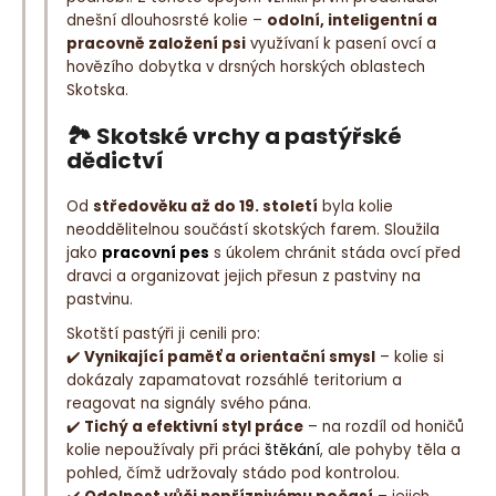
dnešní dlouhosrsté kolie –
odolní, inteligentní a
pracovně založení psi
využívaní k pasení ovcí a
hovězího dobytka v drsných horských oblastech
Skotska.
🏞️
Skotské vrchy a pastýřské
dědictví
Od
středověku až do 19. století
byla kolie
neoddělitelnou součástí skotských farem. Sloužila
jako
pracovní pes
s úkolem chránit stáda ovcí před
dravci a organizovat jejich přesun z pastviny na
pastvinu.
Skotští pastýři ji cenili pro:
✔️
Vynikající paměť a orientační smysl
– kolie si
dokázaly zapamatovat rozsáhlé teritorium a
reagovat na signály svého pána.
✔️
Tichý a efektivní styl práce
– na rozdíl od honičů
kolie nepoužívaly při práci
štěkání
, ale pohyby těla a
pohled, čímž udržovaly stádo pod kontrolou.