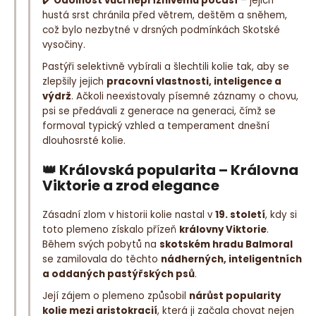
✔️
Odolnost vůči nepříznivému počasí
– jejich
hustá srst chránila před větrem, deštěm a sněhem,
což bylo nezbytné v drsných podmínkách Skotské
vysočiny.
Pastýři selektivně vybírali a šlechtili kolie tak, aby se
zlepšily jejich
pracovní vlastnosti, inteligence a
výdrž
. Ačkoli neexistovaly písemné záznamy o chovu,
psi se předávali z generace na generaci, čímž se
formoval typický vzhled a temperament dnešní
dlouhosrsté kolie.
👑
Královská popularita – Královna
Viktorie a zrod elegance
Zásadní zlom v historii kolie nastal v
19. století
, kdy si
toto plemeno získalo přízeň
královny Viktorie
.
Během svých pobytů na
skotském hradu Balmoral
se zamilovala do těchto
nádherných, inteligentních
a oddaných pastýřských psů
.
Její zájem o plemeno způsobil
nárůst popularity
kolie mezi aristokracií
, která ji začala chovat nejen