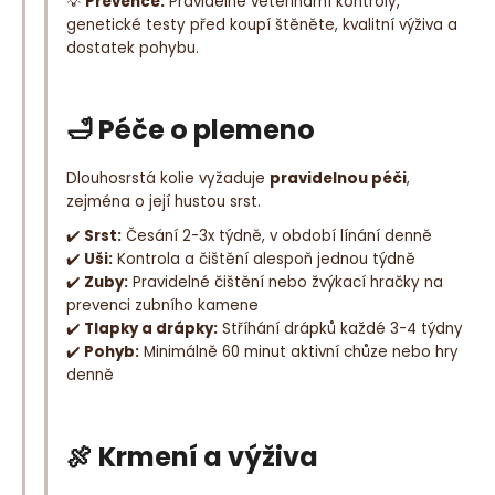
💡
Prevence:
Pravidelné veterinární kontroly,
genetické testy před koupí štěněte, kvalitní výživa a
dostatek pohybu.
🛁 Péče o plemeno
Dlouhosrstá kolie vyžaduje
pravidelnou péči
,
zejména o její hustou srst.
✔️
Srst:
Česání 2-3x týdně, v období línání denně
✔️
Uši:
Kontrola a čištění alespoň jednou týdně
✔️
Zuby:
Pravidelné čištění nebo žvýkací hračky na
prevenci zubního kamene
✔️
Tlapky a drápky:
Stříhání drápků každé 3-4 týdny
✔️
Pohyb:
Minimálně 60 minut aktivní chůze nebo hry
denně
🍖 Krmení a výživa