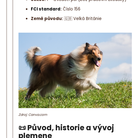
o
FCI standard
:
Číslo 156
r
u
Země původu:
🇬🇧 Velká Británie
č
u
j
e
m
e
Zdroj: Canva.com
📜 Původ, historie a vývoj
plemene