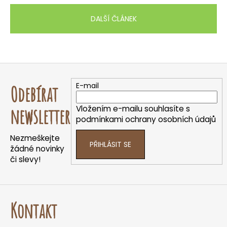
DALŠÍ ČLÁNEK
Z
á
E-mail
Odebírat
p
a
Vložením e-mailu souhlasíte s
newsletter
t
podmínkami ochrany osobních údajů
í
Nezmeškejte
PŘIHLÁSIT SE
žádné novinky
či slevy!
Kontakt