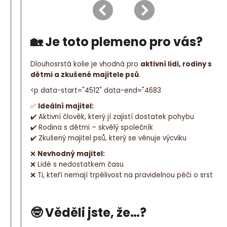
🏡 Je toto plemeno pro vás?
Dlouhosrstá kolie je vhodná pro
aktivní lidi, rodiny s
dětmi a zkušené majitele psů
.
<p data-start="4512" data-end="4683
✅
Ideální majitel:
✔️ Aktivní člověk, který jí zajistí dostatek pohybu
✔️ Rodina s dětmi – skvělý společník
✔️ Zkušený majitel psů, který se věnuje výcviku
❌
Nevhodný majitel:
❌ Lidé s nedostatkem času
❌ Ti, kteří nemají trpělivost na pravidelnou péči o srst
🤓 Věděli jste, že…?