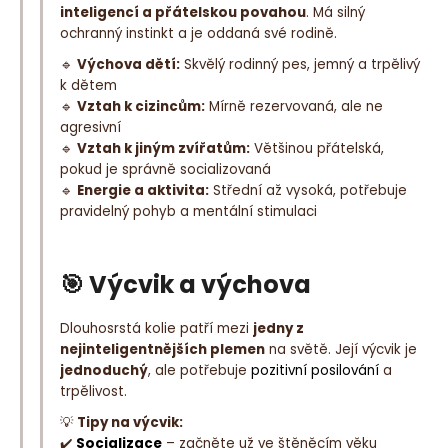
inteligencí a přátelskou povahou
. Má silný
ochranný instinkt a je oddaná své rodině.
🔹
Výchova dětí:
Skvělý rodinný pes, jemný a trpělivý
k dětem
🔹
Vztah k cizincům:
Mírně rezervovaná, ale ne
agresivní
🔹
Vztah k jiným zvířatům:
Většinou přátelská,
pokud je správně socializovaná
🔹
Energie a aktivita:
Střední až vysoká, potřebuje
pravidelný pohyb a mentální stimulaci
🎯 Výcvik a výchova
Dlouhosrstá kolie patří mezi
jedny z
nejinteligentnějších plemen
na světě. Její výcvik je
jednoduchý
, ale potřebuje
pozitivní posilování
a
trpělivost.
💡
Tipy na výcvik:
✔️
Socializace
– začněte už ve štěněcím věku