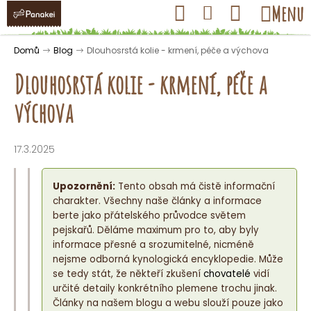
K
Přejít
Hledat
Nákupní
Menu
Přihlášení
na
o
obsah
košík
Zpět
Zpět
š
Domů
Blog
Dlouhosrstá kolie - krmení, péče a výchova
í
Dlouhosrstá kolie - krmení, péče a
k
výchova
C
o
17.3.2025
p
o
Upozornění:
Tento obsah má čistě informační
t
charakter. Všechny naše články a informace
berte jako přátelského průvodce světem
ř
pejskařů. Děláme maximum pro to, aby byly
e
informace přesné a srozumitelné, nicméně
b
nejsme odborná kynologická encyklopedie. Může
u
se tedy stát, že někteří zkušení
chovatelé
vidí
určité detaily konkrétního plemene trochu jinak.
j
Články na našem blogu a webu slouží pouze jako