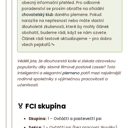
e
obecný informační přehled. Pro odborné
t
poradenství se prosím obraťte na oficiální
e
chovatelský klub
daného plemene. Pokud
narazíte na nepřesnost nebo máte vlastní
n
dlouholeté zkušenosti, které by mohly článek
a
obohatit, budeme rádi, když se nám ozvete.
j
Článek rádi textově aktualizujeme – pro dobro
í
všech pejskařů.🐾
t
?
Věděli jste, že dlouhosrstá kolie si získala obrovskou
popularitu díky slavné filmové postavě Lassie? Toto
inteligentní a elegantní
plemeno
patří mezi nejvěrnější
rodinné společníky s výjimečnou pracovitostí a
učenlivostí.
HLEDAT
🏅
FCI skupina
D
Skupina:
1 –
Ovčáčtí a pastevečtí psi
o
p
Sekce:
1 – Ovčáčtí psi (bez pracovní zkoušky)