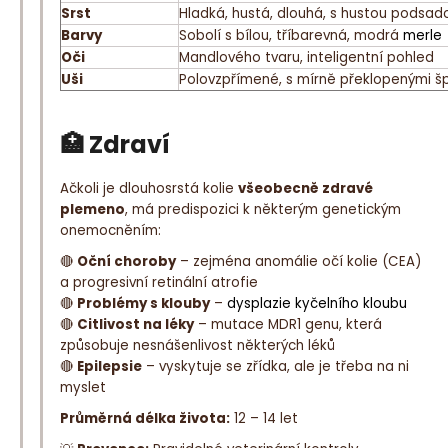
Srst
Hladká, hustá, dlouhá, s hustou podsad
Barvy
Sobolí s bílou, tříbarevná, modrá
merle
Oči
Mandlového tvaru, inteligentní pohled
Uši
Polovzpřímené, s mírně překlopenými š
🏥 Zdraví
Ačkoli je dlouhosrstá kolie
všeobecně zdravé
plemeno
, má predispozici k některým genetickým
onemocněním:
🔴
Oční choroby
– zejména anomálie očí kolie (CEA)
a progresivní retinální atrofie
🔴
Problémy s klouby
–
dysplazie kyčelního kloubu
🔴
Citlivost na léky
– mutace MDR1 genu, která
způsobuje nesnášenlivost některých léků
🔴
Epilepsie
– vyskytuje se zřídka, ale je třeba na ni
myslet
Průměrná délka života:
12 – 14 let