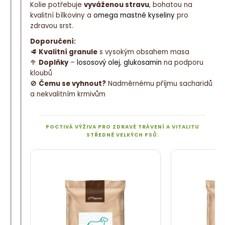
Kolie potřebuje
vyváženou stravu
, bohatou na
kvalitní bílkoviny a
omega mastné kyseliny
pro
zdravou srst.
Doporučení:
🥩
Kvalitní granule
s vysokým obsahem masa
🥦
Doplňky
–
lososový olej
,
glukosamin
na podporu
kloubů
🚫
Čemu se vyhnout?
Nadměrnému příjmu sacharidů
a nekvalitním krmivům