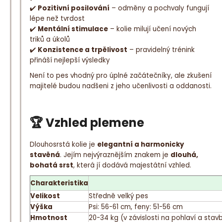
✔️
Pozitivní posilování
– odměny a pochvaly fungují
lépe než tvrdost
✔️
Mentální stimulace
– kolie milují učení nových
triků a úkolů
✔️
Konzistence a trpělivost
– pravidelný trénink
přináší nejlepší výsledky
Není to pes vhodný pro úplné začátečníky, ale zkušení
majitelé budou nadšeni z jeho učenlivosti a oddanosti.
🏆 Vzhled plemene
Dlouhosrstá kolie je
elegantní a harmonicky
stavěná
. Jejím nejvýraznějším znakem je
dlouhá,
bohatá srst
, která jí dodává majestátní vzhled.
Charakteristika
Velikost
Středně velký pes
Výška
Psi: 56-61 cm, feny: 51-56 cm
Hmotnost
20-34 kg (v závislosti na pohlaví a stav