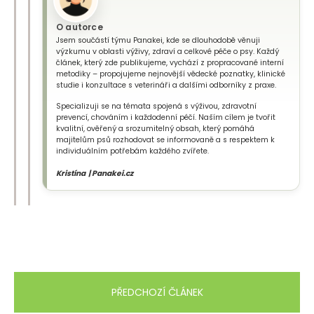
O autorce
Jsem součástí týmu Panakei, kde se dlouhodobě věnuji
výzkumu v oblasti výživy, zdraví a celkové péče o psy. Každý
článek, který zde publikujeme, vychází z propracované interní
metodiky – propojujeme nejnovější vědecké poznatky, klinické
studie i konzultace s veterináři a dalšími odborníky z praxe.
Specializuji se na témata spojená s výživou, zdravotní
prevencí, chováním i každodenní péčí. Naším cílem je tvořit
kvalitní, ověřený a srozumitelný obsah, který pomáhá
majitelům psů rozhodovat se informovaně a s respektem k
individuálním potřebám každého zvířete.
Kristína | Panakei.cz
PŘEDCHOZÍ ČLÁNEK