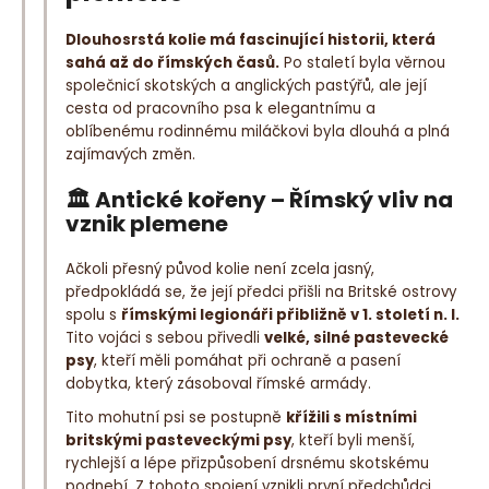
Dlouhosrstá kolie má fascinující historii, která
sahá až do římských časů.
Po staletí byla věrnou
společnicí skotských a anglických pastýřů, ale její
cesta od pracovního psa k elegantnímu a
oblíbenému rodinnému miláčkovi byla dlouhá a plná
zajímavých změn.
🏛️
Antické kořeny – Římský vliv na
vznik plemene
Ačkoli přesný původ kolie není zcela jasný,
předpokládá se, že její předci přišli na Britské ostrovy
spolu s
římskými legionáři přibližně v 1. století n. l.
Tito vojáci s sebou přivedli
velké, silné pastevecké
psy
, kteří měli pomáhat při ochraně a pasení
dobytka, který zásoboval římské armády.
Tito mohutní psi se postupně
křížili s místními
britskými pasteveckými psy
, kteří byli menší,
rychlejší a lépe přizpůsobení drsnému skotskému
podnebí. Z tohoto spojení vznikli první předchůdci