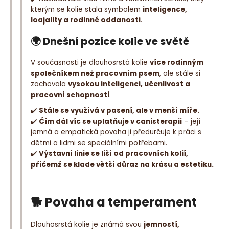
kterým se kolie stala symbolem
inteligence,
loajality a rodinné oddanosti
.
🌍
Dnešní pozice kolie ve světě
V současnosti je dlouhosrstá kolie
více rodinným
společníkem než pracovním psem
, ale stále si
zachovala
vysokou inteligenci, učenlivost a
pracovní schopnosti
.
✔️
Stále se využívá v pasení, ale v menší míře.
✔️
Čím dál víc se uplatňuje v canisterapii
– její
jemná a empatická povaha ji předurčuje k práci s
dětmi a lidmi se speciálními potřebami.
✔️
Výstavní linie se liší od pracovních kolií,
přičemž se klade větší důraz na krásu a estetiku.
🐕 Povaha a temperament
Dlouhosrstá kolie je známá svou
jemností,