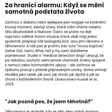
Za hranicí alarmu: Když se mění
samotná podstata života
Zatímco u diabetu nebo epilepsie pes reaguje na konkrétní
krizový moment, existují stavy, které mění chemii našeho
těla dlouhodobě a hluboce. Často se ptáte na dvě
naprosto odlišné životní situace, které však mají jedno
společné: přepisují náš biologický kód. Jsou jimi rakovina a
těhotenství. A náš pes je prvním, kdo tuto "novou kapitolu"
začne číst, často dříve, než ji my sami dokážeme
pojmenovat. Studie o "medical detection dogs" ukazují, že
psi dokážou zachytit velmi jemné chemické změny spojené
s nemocí nebo hormonálními výkyvy - ale zatímco ve
výzkumu pracují s přesně připravenými vzorky, doma vnímají
člověka jako celek: jak voní, jak chodí, jak dýchá a jak se
chová v každodenním životě. (
Kokocińska-Kusiak et al.,
2021
)
"Jak pozná pes, že jsem těhotná?"
Těhotenství je okamžik, kdy se tělo ženy stává doslova