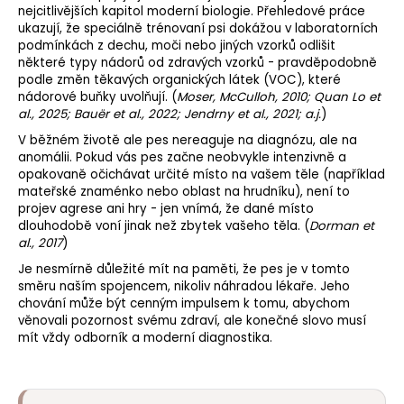
nejcitlivějších kapitol moderní biologie. Přehledové práce
ukazují, že speciálně trénovaní psi dokážou v laboratorních
podmínkách z dechu, moči nebo jiných vzorků odlišit
některé typy nádorů od zdravých vzorků - pravděpodobně
podle změn těkavých organických látek (VOC), které
nádorové buňky uvolňují. (
Moser, McCulloh, 2010; Quan Lo et
al., 2025; Bauër et al., 2022; Jendrny et al., 2021; a.j.
)
V běžném životě ale pes nereaguje na diagnózu, ale na
anomálii. Pokud vás pes začne neobvykle intenzivně a
opakovaně očichávat určité místo na vašem těle (například
mateřské znaménko nebo oblast na hrudníku), není to
projev agrese ani hry - jen vnímá, že dané místo
dlouhodobě voní jinak než zbytek vašeho těla. (
Dorman et
al., 2017
)
Je nesmírně důležité mít na paměti, že pes je v tomto
směru naším spojencem, nikoliv náhradou lékaře. Jeho
chování může být cenným impulsem k tomu, abychom
věnovali pozornost svému zdraví, ale konečné slovo musí
mít vždy odborník a moderní diagnostika.