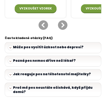
Často kladené otázky (FAQ)
Může pes vycítit úzkost nebo depresi?
Pozná pes nemoc dříve než lékař?
Jak reaguje pes na těhotenství majitelky?
Proč mě pes neustále očichává, když přijdu
domů?