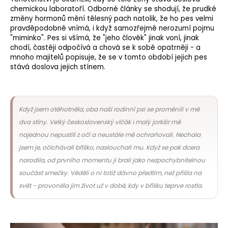
chemickou laboratoří. Odborné články se shodují, že prudké
změny hormonů mění tělesný pach natolik, že ho pes velmi
pravděpodobně vnímá, i když samozřejmě nerozumí pojmu
"miminko". Pes si všímá, že "jeho člověk" jinak voní, jinak
chodí, častěji odpočívá a chová se k sobě opatrněji - a
mnoho majitelů popisuje, že se v tomto období jejich pes
stává doslova jejich stínem.
Když jsem otěhotněla, oba naši rodinní psi se proměnili v mé
dva stíny. Velký československý vlčák i malý jorkšír mě
najednou nepustili z očí a neustále mě ochraňovali. Nechala
jsem je, očichávali bříško, naslouchali mu. Když se pak dcera
narodila, od prvního momentu ji brali jako nezpochybnitelnou
součást smečky. Věděli o ní totiž dávno předtím, než přišla na
svět - provoněla jim život už v době, kdy v bříšku teprve rostla.