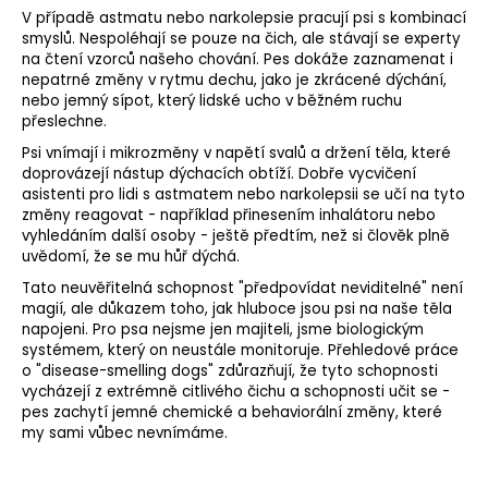
V případě astmatu nebo narkolepsie pracují psi s kombinací
smyslů. Nespoléhají se pouze na čich, ale stávají se experty
na čtení vzorců našeho chování. Pes dokáže zaznamenat i
nepatrné změny v rytmu dechu, jako je zkrácené dýchání,
nebo jemný sípot, který lidské ucho v běžném ruchu
přeslechne.
Psi vnímají i mikrozměny v napětí svalů a
držení těla
, které
doprovázejí nástup dýchacích obtíží. Dobře vycvičení
asistenti pro lidi s astmatem nebo narkolepsii se učí na tyto
změny reagovat - například přinesením inhalátoru nebo
vyhledáním další osoby - ještě předtím, než si člověk plně
uvědomí, že se mu hůř dýchá.
Tato neuvěřitelná schopnost "předpovídat neviditelné" není
magií, ale důkazem toho, jak hluboce jsou psi na naše těla
napojeni. Pro psa nejsme jen majiteli, jsme biologickým
systémem, který on neustále monitoruje. Přehledové práce
o "disease-smelling dogs" zdůrazňují, že tyto schopnosti
vycházejí z extrémně citlivého čichu a schopnosti učit se -
pes zachytí jemné chemické a behaviorální změny, které
my sami vůbec nevnímáme.