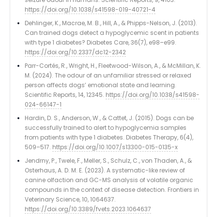
https://doi.org/10.1038/s41598-019-40721-4
Dehlinger, K., Macrae, M. B., Hill, A., & Phipps-Nelson, J. (2013).
Can trained dogs detect a hypoglycemic scent in patients
with type 1 diabetes? Diabetes Care, 36(7), e98–e99.
https://doi.org/10.2337/dc12-2342
Parr-Cortés, R., Wright, H., Fleetwood-Wilson, A., & McMillan, K.
M. (2024). The odour of an unfamiliar stressed or relaxed
person affects dogs’ emotional state and learning.
Scientific Reports, 14, 12345.
https://doi.org/10.1038/s41598-
024-66147-1
Hardin, D. S., Anderson, W., & Cattet, J. (2015). Dogs can be
successfully trained to alert to hypoglycemia samples
from patients with type 1 diabetes. Diabetes Therapy, 6(4),
509–517.
https://doi.org/10.1007/s13300-015-0135-x
Jendrny, P., Twele, F., Meller, S., Schulz, C., von Thaden, A., &
Osterhaus, A. D. M. E. (2023). A systematic-like review of
canine olfaction and GC-MS analysis of volatile organic
compounds in the context of disease detection. Frontiers in
Veterinary Science, 10, 1064637.
https://doi.org/10.3389/fvets.2023.1064637