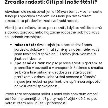
Zrcadlo radosti: Cítí psi i naše štěstí?
Abychom ale nezůstávali jen u těžkých témat - psí empatie
funguje i opačným směrem! Pes není jen detektorem
stresu, je to především zesilovač vaší radosti.
Všimli jste si někdy, jak se pes rozzáří, když se vrátíte domů
s dobrou zprávou, nebo haj začne radostně pobíhat, když
se upřímně zasmějete?
Nákaza štěstím:
Stejně jako pes zachytí pach
kortizolu, dokáže vnímat i změny v našem těle, když
jsme uvolnění a spokojení - i tehdy jinak voníme a
jinak se hýbeme.
Společná oslava:
Pro psa je vaše štěstí signálem, že
je
smečka
v bezpečí a v prosperitě. Zatímco u smutku
se k vám tiše přitiskne, u radosti se stává vaším
parťákem v oslavě. Jeho vrtění ocasem a "úsměv"
nejsou jen reakcí na pamlsek, ale upřímnou odpovědí
na vaši vnitřní spokojenost.
Právě tato schopnost sdílet s námi celé spektrum emocí -
od těch nejtemnějších až po ty nejzářivější - dělá ze psa
bytost, která nás učí žít v přítomnosti.