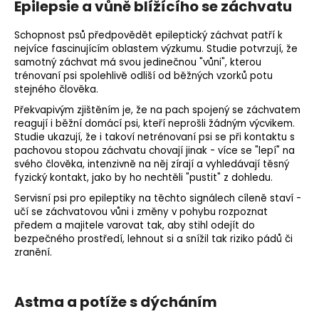
Epilepsie a vůně blížícího se záchvatu
Schopnost psů předpovědět epileptický záchvat patří k
nejvíce fascinujícím oblastem výzkumu. Studie potvrzují, že
samotný záchvat má svou jedinečnou "vůni", kterou
trénovaní psi spolehlivě odliší od běžných vzorků potu
stejného člověka.
Překvapivým zjištěním je, že na pach spojený se záchvatem
reagují i běžní domácí psi, kteří neprošli žádným výcvikem.
Studie ukazují, že i takoví netrénovaní psi se při kontaktu s
pachovou stopou záchvatu chovají jinak - více se "lepí" na
svého člověka, intenzivně na něj zírají a vyhledávají těsný
fyzický kontakt, jako by ho nechtěli "pustit" z dohledu.
Servisní psi pro epileptiky na těchto signálech cíleně staví -
učí se záchvatovou vůni i změny v pohybu rozpoznat
předem a majitele varovat tak, aby stihl odejít do
bezpečného prostředí, lehnout si a snížil tak riziko pádů či
zranění.
Astma a potíže s dýcháním