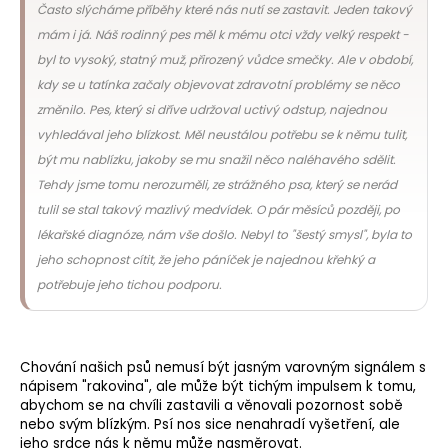
Často slýcháme příběhy které nás nutí se zastavit. Jeden takový
mám i já. Náš rodinný pes měl k mému otci vždy velký respekt -
byl to vysoký, statný muž, přirozený vůdce smečky. Ale v období,
kdy se u tatínka začaly objevovat zdravotní problémy se něco
změnilo. Pes, který si dříve udržoval uctivý odstup, najednou
vyhledával jeho blízkost. Měl neustálou potřebu se k němu tulit,
být mu nablízku, jakoby se mu snažil něco naléhavého sdělit.
Tehdy jsme tomu nerozuměli, ze strážného psa, který se nerád
tulil se stal takový mazlivý medvídek. O pár měsíců později, po
lékařské diagnóze, nám vše došlo. Nebyl to "šestý smysl", byla to
jeho schopnost cítit, že jeho páníček je najednou křehký a
potřebuje jeho tichou podporu.
Chování našich psů nemusí být jasným varovným signálem s
nápisem "rakovina", ale může být tichým impulsem k tomu,
abychom se na chvíli zastavili a věnovali pozornost sobě
nebo svým blízkým. Psí nos sice nenahradí vyšetření, ale
jeho srdce nás k němu může nasměrovat.