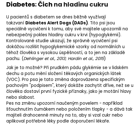
Diabetes
:
Čich
na hladinu cukru
U pacientů s diabetem se dnes běžně využívají
takzvaní
Diabetes Alert Dogs (DADs)
. Tito psi jsou
speciálně vycvičeni k tomu, aby své majitele upozornili na
nebezpečný pokles hladiny cukru v krvi (hypoglykémii).
Kontrolované studie ukazují, že správně vycvičení psi
dokážou rozlišit hypoglykemické vzorky od normálních u
téhož člověka s vysokou úspěšností, a to jen na základě
pachu. (
Dehlinger et al., 2013; Hardin et al., 2015
)
Jak je to možné? Při prudkém pádu glykémie se v lidském
dechu a potu mění složení těkavých organických látek
(VOC). Pro psa je tato změna doprovázena specifickým
pachovým "podpisem", který dokáže zachytit dříve, než se u
člověka dostaví první fyzické příznaky, jako je motání hlavy
nebo slabost.
Pes na změnu upozorní naučeným povelem - například
šťouchnutím čumákem nebo položením tlapky - a dává tak
majiteli drahocenné minuty na to, aby si vzal cukr nebo
aplikoval potřebné léky podle doporučení lékaře.