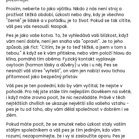
Prosím, neberte to jako výčitku. Nikdo z nás není stroj a
prožívat těžká období, úzkosti nebo dny, kdy je všechno
"černé" je lidské a v pořádku, je to život. Pokud se tak cítíte,
váš pes vás nesoudí. Naopak.
Pes je jako vaše kotva. To, že vyhledává vaši blízkost, když
vám není dobře, není jen snaha vás "opravit". Je to jeho
způsob, jak říct: "Cítím, že je to teď těžké, a jsem v tom s
tebou." A když se k vám přitiskne, nebo vám položí hlavu do
klína, pomáhá tím oběma. Fyzický kontakt vyplavuje
oxytocin (hormon lásky a důvěry) u vás i u něj. Pes se
nesnaží váš stres "vyřešit", on vám jen nabízí svou tichou
přítomnost jako bezpečný přístav.
Váš pes je ten poslední, kdo by vám vyčítal, že nejste v
pohodě. Pro něj jste stále tím nejlepším člověkem na světě,
i když máte zrovna pocit, že nic nezvládáte. Právě v těch
nejtěžších chvílích se ukazuje největší síla vašeho vztahu -
pes je tu od toho, aby vám dělal společnost v dobrém i ve
zlém.
Pokud máte pocit, že se smutek nebo úzkost staly vaším
stálým společníkem a váš pes je tím jediným, kdo vám
rozumí, nezapomínejte, že i vy si zasloužíte oporu. Pes je