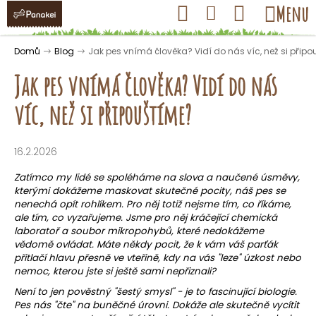
K
Přejít
Hledat
Nákupní
Menu
Přihlášení
na
o
obsah
košík
Zpět
Zpět
š
Domů
Blog
Jak pes vnímá člověka? Vidí do nás víc, než si přip
í
Jak pes vnímá člověka? Vidí do nás
k
víc, než si připouštíme?
C
o
16.2.2026
p
Zatímco my lidé se spoléháme na slova a naučené úsměvy,
o
kterými dokážeme maskovat skutečné pocity, náš pes se
t
nenechá opít rohlíkem. Pro něj totiž nejsme tím, co říkáme,
ale tím, co vyzařujeme. Jsme pro něj kráčející chemická
ř
laboratoř a soubor mikropohybů, které nedokážeme
e
vědomě ovládat. Máte někdy pocit, že k vám váš parťák
přitlačí hlavu přesně ve vteřině, kdy na vás "leze" úzkost nebo
b
nemoc, kterou jste si ještě sami nepřiznali?
u
Není to jen pověstný "šestý smysl" - je to fascinující biologie.
j
Pes nás "čte" na buněčné úrovni. Dokáže ale skutečně vycítit