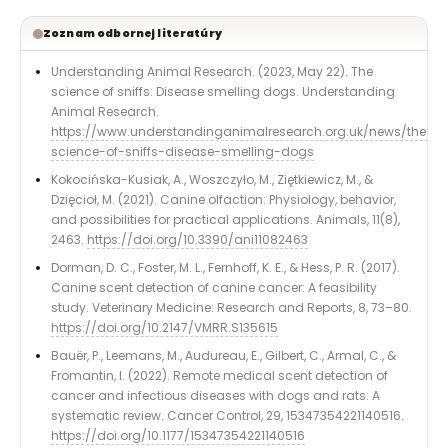
Zoznam odbornej literatúry
Understanding Animal Research. (2023, May 22). The
science of sniffs: Disease smelling dogs. Understanding
Animal Research.
https://www.understandinganimalresearch.org.uk/news/the-
science-of-sniffs-disease-smelling-dogs
Kokocińska-Kusiak, A., Woszczyło, M., Ziętkiewicz, M., &
Dzięcioł, M. (2021). Canine olfaction: Physiology, behavior,
and possibilities for practical applications. Animals, 11(8),
2463.
https://doi.org/10.3390/ani11082463
Dorman, D. C., Foster, M. L., Fernhoff, K. E., & Hess, P. R. (2017).
Canine scent detection of canine cancer: A feasibility
study. Veterinary Medicine: Research and Reports, 8, 73–80.
https://doi.org/10.2147/VMRR.S135615
Bauër, P., Leemans, M., Audureau, E., Gilbert, C., Armal, C., &
Fromantin, I. (2022). Remote medical scent detection of
cancer and infectious diseases with dogs and rats: A
systematic review. Cancer Control, 29, 15347354221140516.
https://doi.org/10.1177/15347354221140516