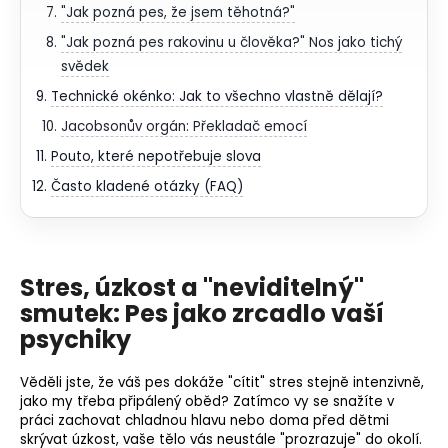
"Jak pozná pes, že jsem těhotná?"
"Jak pozná pes rakovinu u člověka?" Nos jako tichý
svědek
Technické okénko: Jak to všechno vlastně dělají?
Jacobsonův orgán: Překladač emocí
Pouto, které nepotřebuje slova
Často kladené otázky (FAQ)
Stres, úzkost a "neviditelný"
smutek: Pes jako zrcadlo vaší
psychiky
Věděli jste, že váš pes dokáže "cítit" stres stejně intenzivně,
jako my třeba připálený oběd? Zatímco vy se snažíte v
práci zachovat chladnou hlavu nebo doma před dětmi
skrývat úzkost, vaše tělo vás neustále "prozrazuje" do okolí.