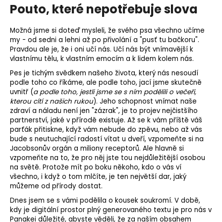
Pouto, které nepotřebuje slova
Možná jsme si doteď mysleli, že svého psa všechno učíme
my - od sedni a lehni až po přivolání a "pusť tu bačkoru".
Pravdou ale je, že i oni učí nás. Učí nás být vnímavější k
vlastnímu tělu, k vlastním emocím a k lidem kolem nás.
Pes je tichým svědkem našeho života, který nás nesoudí
podle toho co říkáme, ale podle toho, jací jsme skutečně
uvnitř (
a podle toho, jestli jsme se s ním podělili o večeři,
kterou cítí z našich rukou
). Jeho schopnost vnímat naše
zdraví a náladu není jen "zázrak", je to projev nejčistšího
partnerství, jaké v přírodě existuje. Až se k vám příště váš
parťák přitiskne, když vám nebude do zpěvu, nebo až vás
bude s neutuchající radostí vítat u dveří, vzpomeňte si na
Jacobsonův orgán a miliony receptorů. Ale hlavně si
vzpomeňte na to, že pro něj jste tou nejdůležitější osobou
na světě. Protože mít po boku někoho, kdo o vás ví
všechno, i když o tom mlčíte, je ten největší dar, jaký
můžeme od přírody dostat.
Dnes jsem se s vámi podělila o kousek soukromí. V době,
kdy je digitální prostor plný generovaného textu je pro nás v
Panakei důležité, abyste věděli, že za naším obsahem