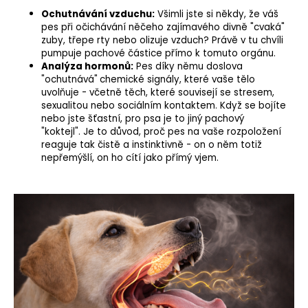
Ochutnávání vzduchu:
Všimli jste si někdy, že váš
pes při očichávání něčeho zajímavého divně "cvaká"
zuby, třepe rty nebo olizuje vzduch? Právě v tu chvíli
pumpuje pachové částice přímo k tomuto orgánu.
Analýza hormonů:
Pes díky němu doslova
"ochutnává"
chemické signály, které vaše tělo
uvolňuje - včetně těch, které souvisejí se stresem,
sexualitou nebo sociálním kontaktem. Když se bojíte
nebo jste šťastní, pro psa je to jiný pachový
"koktejl". Je to důvod, proč pes na vaše rozpoložení
reaguje tak čistě a instinktivně - on o něm totiž
nepřemýšlí, on ho cítí jako přímý vjem.