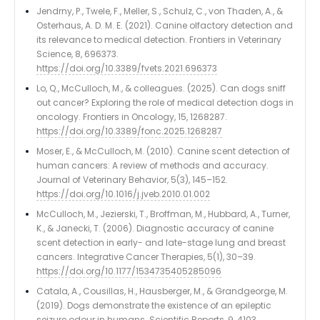
Jendrny, P., Twele, F., Meller, S., Schulz, C., von Thaden, A., &
Osterhaus, A. D. M. E. (2021). Canine olfactory detection and
its relevance to medical detection. Frontiers in Veterinary
Science, 8, 696373.
https://doi.org/10.3389/fvets.2021.696373
Lo, Q., McCulloch, M., & colleagues. (2025). Can dogs sniff
out cancer? Exploring the role of medical detection dogs in
oncology. Frontiers in Oncology, 15, 1268287.
https://doi.org/10.3389/fonc.2025.1268287
Moser, E., & McCulloch, M. (2010). Canine scent detection of
human cancers: A review of methods and accuracy.
Journal of Veterinary Behavior, 5(3), 145–152.
https://doi.org/10.1016/j.jveb.2010.01.002
McCulloch, M., Jezierski, T., Broffman, M., Hubbard, A., Turner,
K., & Janecki, T. (2006). Diagnostic accuracy of canine
scent detection in early- and late-stage lung and breast
cancers. Integrative Cancer Therapies, 5(1), 30–39.
https://doi.org/10.1177/1534735405285096
Catala, A., Cousillas, H., Hausberger, M., & Grandgeorge, M.
(2019). Dogs demonstrate the existence of an epileptic
seizure odour in humans. Scientific Reports, 9, 4103.