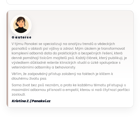
O autorce
V týmu Panakei se specializuji na analýzu trendů a vědeckých
poznatků v oblasti psí výživy a zdraví. Mým úkolem je transformovat
komplexní odborná data do praktických a bezpečných řešení, která
denně pomáhají tisícům majitelů psů. Každý článek, který publikuji, je
výsledkem důkladné rešerše klinických studií a úzké spolupráce s
veterinárními odborníky a behavioristy.
Věřím, že zodpovědný přístup založený na faktech je klíčem k
dlouhému životu psa.
Sama život bez psů neznám, a proto ke každému tématu přistupuji s
maximální odbornou přísností a empatií, kterou si naši čtyřnozí parťáci
zaslouží.
Kristína Z. | Panakei.cz