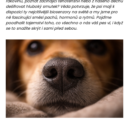
e
rakovinu, poznat začínající těhotenství nebo z našeho dechu
dešifrovat hluboký smutek? Věda potvrzuje, že psi mají k
t
dispozici ty nejcitlivější biosenzory na světě a my jsme pro
e
ně fascinující směsí pachů, hormonů a rytmů. Pojďme
n
poodhalit tajemství toho, co všechno o nás váš pes ví, i když
se to snažíte skrýt i sami před sebou.
a
j
í
t
?
HLEDAT
D
o
p