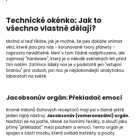
Technické okénko: Jak to
všechno vlastně dělají?
Možná si teď říkáte, jak je možné, že pes dokáže vnímat
věci, které jsou pro nás - korunované tvory planety -
naprosto neviditelné. Není v tom žádné nadpřirozeno, ale
zajímavý "hardware", který je o několik světelných let před
tím naším. Zatímco lidský nos je v podstatě jen "vstupní
branou" pro vzduch, psí noc je nejdokonalejší analytickou
laboratoří na světě.
Jacobsonův orgán: Překladač emocí
Kromě milionů čichových receptorů mají psi v tlamě ještě
jeden tajný nástroj:
Jacobsonův (vomeronazální) orgán.
Nachází se na patře, těsně za horními řezáky, a slouží jako
přímý "překladač" mezi pachem a emocí. Tento orgán je
spojen s částí mozku, která ovládá instinkty a pocity.