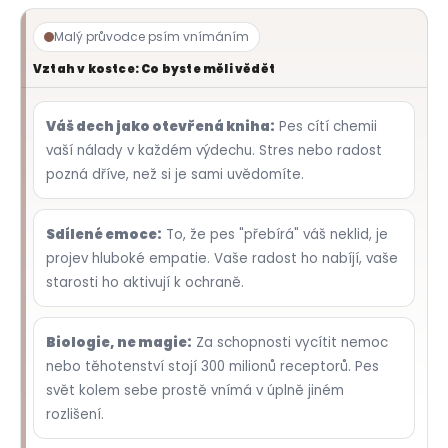
o
r
Malý průvodce psím vnímáním
u
Vztah v kostce: Co byste měli vědět
č
u
j
Váš dech jako otevřená kniha:
Pes cítí chemii
e
vaší nálady v každém výdechu. Stres nebo radost
m
pozná dříve, než si je sami uvědomíte.
e
Sdílené emoce:
To, že pes "přebírá" váš neklid, je
projev hluboké empatie. Vaše radost ho nabíjí, vaše
starosti ho aktivují k ochraně.
Biologie, ne magie:
Za schopnosti vycítit nemoc
nebo těhotenství stojí 300 milionů receptorů. Pes
svět kolem sebe prostě vnímá v úplně jiném
rozlišení.