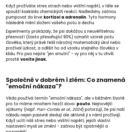
Když prožíváte stres strach nebo vnitřní napětí, v těle se
spouští kaskáda chemických reakcí. Nadledviny začnou
pumpovat do krve
kortizol a adrenalin
. Tyto hormony
následně mění složení vašeho potu a dechu.
Experimenty prokázaly, že psi dokážou s neuvěřitelnou
přesností (často přesahující 90%) označit vzorek potu
člověka, který právě řešil náročný matematický úkol nebo
prožíval úzkost, a odlišit ho od vzorku stejného člověka v
klidu. Pro psa nejste "jen smutní" - vy pro něj v tu chvíli
prostě
voníte jinak.
Společně v dobrém i zlém: Co znamená
"emoční nákaza"?
Věda používá termín "emoční nákaza", ale v běžném životě
pro to máme mnohem hezčí slovo:
pouto
. Nejnovější
výzkumy (např.
Parr-Cortés et al., 2024
) potvrzují, že psi naši
náladu nejen pasivně sledují ale aktivně ji s námi prožívají.
Když ucítí náš stres nebo vnitřní napětí, jejich vlastní
nastavení mysli se změní - začnou být opatrnější a
pozornější.