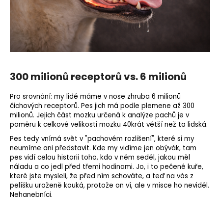
300 milionů receptorů vs. 6 milionů
Pro srovnání: my lidé máme v nose zhruba 6 milionů
čichových receptorů. Pes jich má podle plemene až 300
milionů. Jejich část mozku určená k analýze pachů je v
poměru k celkové velikosti mozku 40krát větší než ta lidská.
Pes tedy vnímá svět v "pachovém rozlišení", které si my
neumíme ani představit. Kde my vidíme jen obývák, tam
pes vidí celou historii toho, kdo v něm seděl, jakou měl
náladu a co jedl před třemi hodinami. Jo, i to pečené kuře,
které jste mysleli, že před ním schováte, a teď na vás z
pelíšku uraženě kouká, protože on ví, ale v misce ho neviděl.
Nehanebníci.