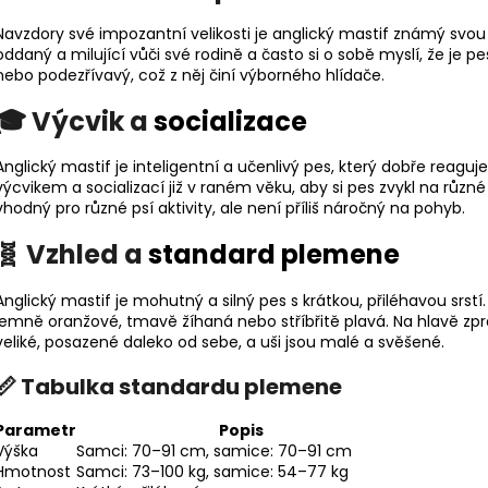
Navzdory své impozantní velikosti je anglický mastif známý svou
oddaný a milující vůči své rodině a často si o sobě myslí, že je 
nebo podezřívavý, což z něj činí výborného hlídače.
🎓 Výcvik a
socializace
Anglický mastif je inteligentní a učenlivý pes, který dobře reaguj
výcvikem a socializací již v raném věku, aby si pes zvykl na různé
vhodný pro různé psí aktivity, ale není příliš náročný na pohyb.
🧬 Vzhled a
standard plemene
Anglický mastif je mohutný a silný pes s krátkou, přiléhavou srs
jemně oranžové, tmavě žíhaná nebo stříbřitě plavá. Na hlavě zp
veliké, posazené daleko od sebe, a uši jsou malé a svěšené.
📏 Tabulka standardu plemene
Parametr
Popis
Výška
Samci: 70–91 cm, samice: 70–91 cm
Hmotnost
Samci: 73–100 kg, samice: 54–77 kg