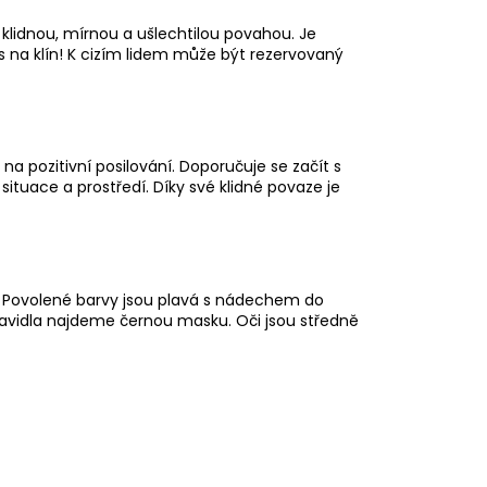
 klidnou, mírnou a ušlechtilou povahou. Je
pes na klín! K cizím lidem může být rezervovaný
e na
pozitivní posilování
. Doporučuje se začít s
 situace a prostředí. Díky své klidné povaze je
tí. Povolené barvy jsou plavá s nádechem do
ravidla najdeme černou masku. Oči jsou středně