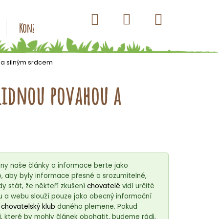
Hledat
Nákupní
Přihlášení
Konzervy pro psy
Kapsičky pro psy
Antiparazitik
košík
u a silným srdcem
klidnou povahou a
ny naše články a informace berte jako
 aby byly informace přesné a srozumitelné,
 stát, že někteří zkušení
chovatelé
vidí určité
u a webu slouží pouze jako obecný informační
í
chovatelský klub
daného plemene. Pokud
, které by mohly článek obohatit, budeme rádi,