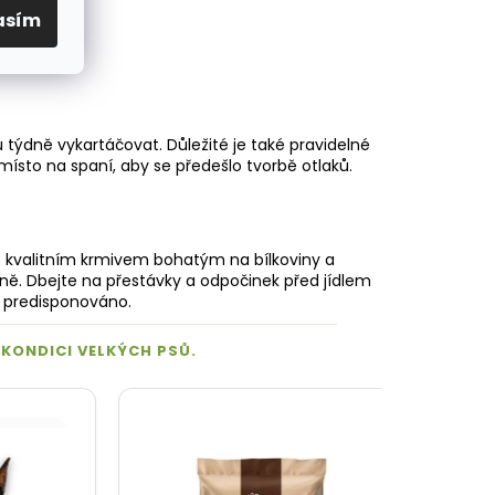
asím
u týdně vykartáčovat. Důležité je také pravidelné
ké místo na spaní, aby se předešlo tvorbě otlaků.
t kvalitním krmivem bohatým na bílkoviny a
nně. Dbejte na přestávky a odpočinek před jídlem
no predisponováno.