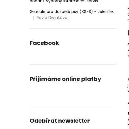
dodání. Výborný informační servis.
Granule pro dospělé psy (XS-S) - Jelen lesní (SENSITIVE) 9kg
Pavla Divjaková
|
Hodnocení produktu je 5 z 5 hvězdiček.
Facebook
Přijímáme online platby
Odebírat newsletter