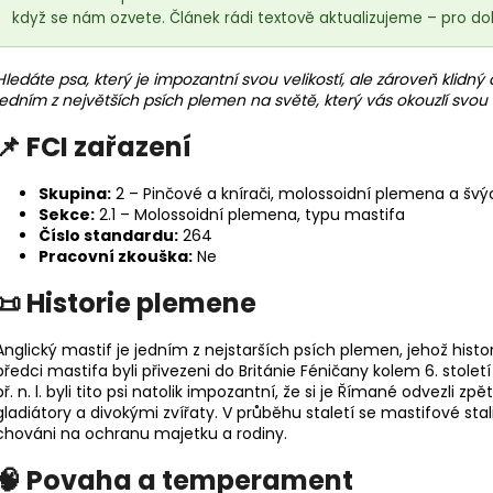
když se nám ozvete. Článek rádi textově aktualizujeme – pro do
Hledáte psa, který je impozantní svou velikostí, ale zároveň kli
jedním z největších psích plemen na světě, který vás okouzlí sv
📌 FCI zařazení
Skupina:
2 – Pinčové a knírači, molossoidní plemena a švýca
Sekce:
2.1 – Molossoidní plemena, typu mastifa
Číslo standardu:
264
Pracovní zkouška:
Ne
📜 Historie plemene
Anglický mastif je jedním z nejstarších psích plemen, jehož histo
18kg (2x9kg)
předci mastifa byli přivezeni do Británie Féničany kolem 6. století
př. n. l. byli tito psi natolik impozantní, že si je Římané odvezli zp
gladiátory a divokými zvířaty. V průběhu staletí se mastifové stal
chováni na ochranu majetku a rodiny.
🧠 Povaha a temperament