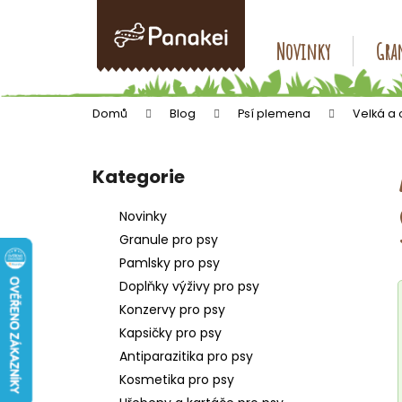
K
Přejít
na
o
obsah
Zpět
Zpět
Novinky
Gran
š
do
do
í
k
obchodu
obchodu
Domů
Blog
Psí plemena
Velká a
P
o
Kategorie
Přeskočit
s
kategorie
t
Novinky
r
Granule pro psy
a
Pamlsky pro psy
n
Doplňky výživy pro psy
n
Konzervy pro psy
í
Kapsičky pro psy
p
Antiparazitika pro psy
a
Kosmetika pro psy
n