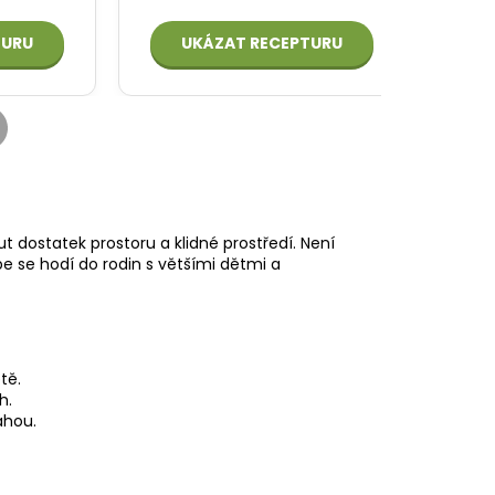
t dostatek prostoru a klidné prostředí. Není
pe se hodí do rodin s většími dětmi a
tě.
h.
ahou.