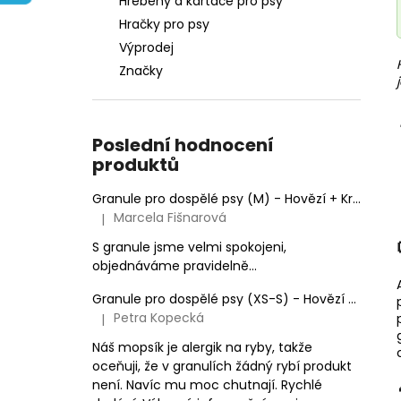
Hřebeny a kartáče pro psy
e
Hračky pro psy
l
Výprodej
Značky
Poslední hodnocení
produktů
Granule pro dospělé psy (M) - Hovězí + Krůtí 9kg
Marcela Fišnarová
|
Hodnocení produktu je 5 z 5 hvězdiček.
S granule jsme velmi spokojeni,
objednáváme pravidelně...
Granule pro dospělé psy (XS-S) - Hovězí + Krůtí
Petra Kopecká
|
Hodnocení produktu je 5 z 5 hvězdiček.
Náš mopsík je alergik na ryby, takže
oceňuji, že v granulích žádný rybí produkt
není. Navíc mu moc chutnají. Rychlé