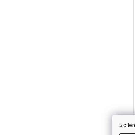
S cíle