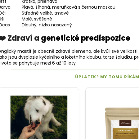
Srst
Krátká, přiléhavá
Barva
Plavá, žíhaná, meruňková s černou maskou
Oči
Středně veliké, tmavé
Uši
Malé, svěšené
Ocas
Dlouhý, nízko nasazený
❤️ Zdraví a
genetické predispozice
Anglický mastif je obecně zdravé
plemeno
, ale kvůli své velik
jako jsou dysplazie kyčelního a loketního kloubu, torze žaludku, pr
života se pohybuje mezi 6 až 10 lety.