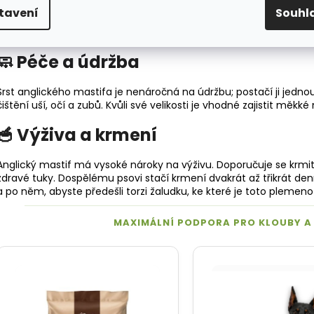
tavení
Souhl
🧼 Péče a údržba
Srst anglického mastifa je nenáročná na údržbu; postačí ji jedno
čištění uší, očí a zubů. Kvůli své velikosti je vhodné zajistit měk
🥣 Výživa a krmení
Anglický mastif má vysoké nároky na výživu. Doporučuje se krmi
zdravé
tuky
. Dospělému psovi stačí krmení dvakrát až třikrát de
a po něm, abyste předešli torzi žaludku, ke které je toto pleme