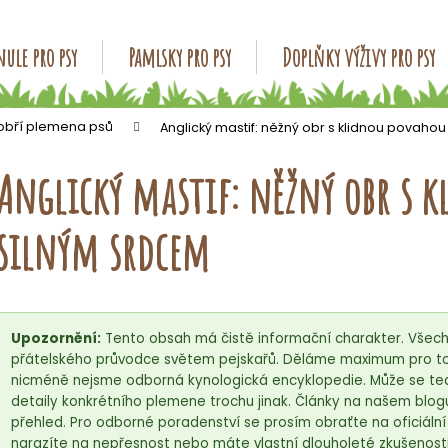
ule pro psy
Pamlsky pro psy
Doplňky výživy pro psy
Co potřebujete najít?
 obří plemena psů
Anglický mastif: něžný obr s klidnou povaho
Anglický mastif: něžný obr s 
HLEDAT
silným srdcem
Doporučujeme
Upozornění:
Tento obsah má čistě informační charakter. Všech
přátelského průvodce světem pejskařů. Děláme maximum pro to,
nicméně nejsme odborná kynologická encyklopedie. Může se tedy
detaily konkrétního plemene trochu jinak. Články na našem blog
přehled. Pro odborné poradenství se prosím obraťte na oficiáln
narazíte na nepřesnost nebo máte vlastní dlouholeté zkušenosti