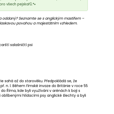
bro všech pejskařů.🐾
dný a oddaný? Seznamte se s anglickým mastifem –
ou laskavou povahou a majestátním vzhledem.
rští salašničtí psi
rie sahá až do starověku. Předpokládá se, že
 př. n. l. Během římské invaze do Británie v roce 55
ět do Říma, kde byli využíváni v arénách k boji s
i oblíbenými hlídacími psy anglické šlechty a byli