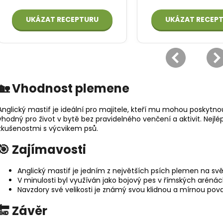
🏡 Vhodnost plemene
Anglický mastif je ideální pro majitele, kteří mu mohou poskytnou
vhodný pro život v bytě bez pravidelného venčení a aktivit. Nejlé
zkušenostmi s výcvikem psů.
🎯 Zajímavosti
Anglický mastif je jedním z největších psích plemen na svě
V minulosti byl využíván jako bojový pes v římských arénác
Navzdory své velikosti je známý svou klidnou a mírnou pov
🔚 Závěr