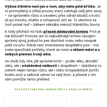
Výživa štěněte není jen o tom, aby mělo plné bříško.
Je
to promyšlený a citlivý proces, který ovlivňuje celý jeho vývoj
– od správného růstu a
osvalení
, přes zdraví kloubů a kostí,
až po imunitu, vitalitu a schopnost učit se. To všechno se
tvoří právě teď – během několika měsíců štěněčího života.
A tady přichází na řadu
přesné dávkování krmiva
. Proč je
tak klíčové? Protože ani to nejkvalitnější krmivo nezajistí
správný vývoj, pokud ho pes dostává
málo
, nebo naopak
příliš mnoho
. Štěně není zmenšenina dospělého psa – má
zcela specifické potřeby, které se navíc
s věkem mění a u
velkých plemen trvají déle.
Ve chvíli, kdy víte, jak správně krmit – podle věku, aktuální
váhy, ale i
očekáváné velikosti
v dospělosti – dokážete to
ovlivnit nejen tempo růstu, ale i riziko ortopedických potíží,
kvalitu srsti a celkové zdraví na celý život. A přesně s tím
vám pomůže tento přehled.