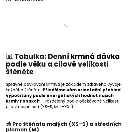
🐾
📊 Tabulka: Denní
krmná dávka
podle věku a cílové velikosti
štěněte
Správné dávkování krmiva je základem zdravého vývoje
každého štěněte.
Přinášíme vám orientační přehled
vypočítaný podle energetických hodnot našich
krmiv Panakei®
– rozdělený podle očekávané velikosti
psa v dospělosti (XS–S, M, L–XXL).
🥣 Pro štěňata malých (XS–S) a středních
plemen (M)