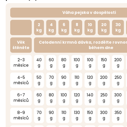
Váha pejska v dospělosti
2
4
6
8
10
20
30
kg
kg
kg
kg
kg
kg
kg
Věk
Celodenní krmná dávka, rozdělte rovno
štěněte
během dne
2–3
40
60
80
100
100
150
200
měsíce
g
g
g
g
g
g
g
4–5
50
70
90
110
120
200
250
měsíců
g
g
g
g
g
g
g
6–7
60
80
100
120
140
250
300
měsíců
g
g
g
g
g
g
g
8–9
70
90
110
130
150
300
350
měsíců
g
g
g
g
g
g
g