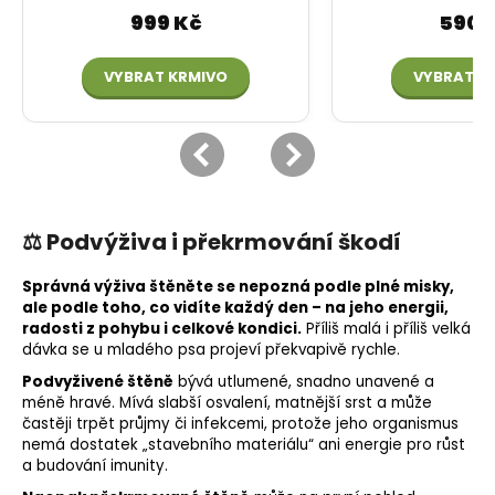
⚖️ Podvýživa i překrmování škodí
Správná výživa štěněte se nepozná podle plné misky,
ale podle toho, co vidíte každý den – na jeho energii,
radosti z pohybu i celkové kondici.
Příliš malá i příliš velká
dávka se u mladého psa projeví překvapivě rychle.
Podvyživené štěně
bývá utlumené, snadno unavené a
méně hravé. Mívá slabší osvalení, matnější srst a může
častěji trpět průjmy či infekcemi, protože jeho organismus
nemá dostatek „stavebního materiálu“ ani energie pro růst
a budování imunity.