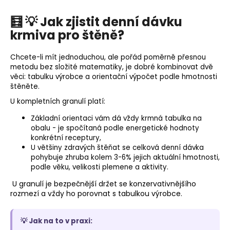
🧮 💡 Jak zjistit denní dávku
krmiva pro štěně?
Chcete-li mít jednoduchou, ale pořád poměrně přesnou
metodu bez složité matematiky, je dobré kombinovat dvě
věci: tabulku výrobce a orientační výpočet podle hmotnosti
štěněte.
U kompletních granulí platí:
Základní orientaci vám dá vždy krmná tabulka na
obalu - je spočítaná podle energetické hodnoty
konkrétní receptury,
U většiny zdravých štěňat se celková denní dávka
pohybuje zhruba kolem 3-6% jejich aktuální hmotnosti,
podle věku, velikosti plemene a aktivity.
U granulí je bezpečnější držet se konzervativnějšího
rozmezí a vždy ho porovnat s tabulkou výrobce.
💡 Jak na to v praxi: