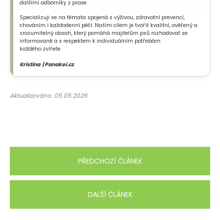
dalšími odborníky z praxe.
Specializuji se na témata spojená s výživou, zdravotní prevencí,
chováním i každodenní péčí. Naším cílem je tvořit kvalitní, ověřený a
srozumitelný obsah, který pomáhá majitelům psů rozhodovat se
informovaně a s respektem k individuálním potřebám
každého zvířete.
Kristína | Panakei.cz
Aktualizováno: 05.05.2026
PŘEDCHOZÍ ČLÁNEK
DALŠÍ ČLÁNEK