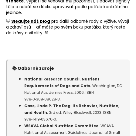
štěněte.
Vyplatí se věnovat mu pozornost, sledovat signály
těla a nebát se dácku upravovat podle potřeb konkrétního
jedince.
💡
Sledujte náš blog
pro další odborné rady o výživě, vývoji
a zdraví psů – ať máte po svém boku parťáka, který roste
do krásy a vitality. 💚
📚 Odborné zdroje
National Research Council. Nutrient
Requirements of Dogs and Cats.
Washington, DC:
National Academies Press, 2006. ISBN
978‑0‑309‑08628‑8.
Case, Linda P. The Dog: Its Behavior, Nutrition,
and Health.
3rd ed. Wiley‑Blackwell, 2023. ISBN
978‑1‑119‑03676‑0.
WSAVA Global Nutrition Committee.
WSAVA
Nutritional Assessment Guidelines. Journal of Small