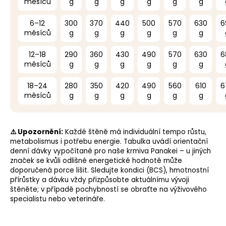
měsíců
g
g
g
g
g
g
6–12
300
370
440
500
570
630
6
měsíců
g
g
g
g
g
g
12–18
290
360
430
490
570
630
6
měsíců
g
g
g
g
g
g
18–24
280
350
420
490
560
610
6
měsíců
g
g
g
g
g
g
⚠️ Upozornění:
Každé štěně má individuální tempo růstu,
metabolismus i potřebu energie. Tabulka uvádí orientační
denní dávky vypočítané pro naše krmiva Panakei – u jiných
značek se kvůli odlišné energetické hodnotě může
doporučená porce lišit. Sledujte kondici (BCS), hmotnostní
přírůstky a dávku vždy přizpůsobte aktuálnímu vývoji
štěněte; v případě pochybností se obraťte na výživového
specialistu nebo veterináře.