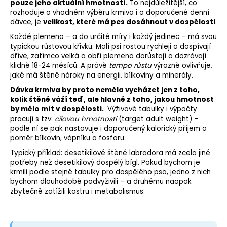
pouze jeho aktuální hmotností.
To nejdůležitější, co
rozhoduje o vhodném výběru krmiva i o doporučené denní
dávce, je
velikost, které má pes dosáhnout v dospělosti
.
Každé
plemeno
– a do určité míry i každý jedinec – má svou
typickou růstovou křivku. Malí psi rostou rychleji a dospívají
dříve, zatímco velká a obří plemena dorůstají a dozrávají
klidně 18-24 měsíců. A právě
tempo růstu
výrazně ovlivňuje,
jaké má štěně nároky na energii, bílkoviny a minerály.
Dávka krmiva by proto neměla vycházet jen z toho,
kolik štěně váží teď, ale hlavně z toho, jakou hmotnost
by mělo mít v dospělosti.
Výživové tabulky i výpočty
pracují s tzv.
cílovou hmotností
(target adult weight) –
podle ní se pak nastavuje i doporučený kalorický příjem a
poměr bílkovin, vápníku a fosforu.
Typický příklad: desetikilové štěně labradora má zcela jiné
potřeby než desetikilový dospělý bígl. Pokud bychom je
krmili podle stejné tabulky pro dospělého psa, jedno z nich
bychom dlouhodobě podvyživili – a druhému naopak
zbytečně zatížili kostru i metabolismus.