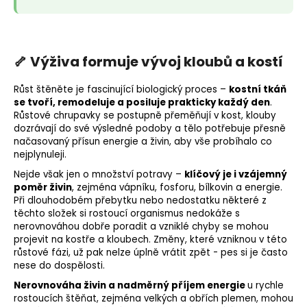
🦴 Výživa formuje vývoj kloubů a kostí
Růst štěněte je fascinující biologický proces –
kostní tkáň
se tvoří, remodeluje a posiluje prakticky každý den
.
Růstové chrupavky se postupně přeměňují v kost, klouby
dozrávají do své výsledné podoby a tělo potřebuje přesně
načasovaný přísun energie a živin, aby vše probíhalo co
nejplynuleji.
Nejde však jen o množství potravy –
klíčový je i vzájemný
poměr živin
, zejména
vápníku
,
fosforu
, bílkovin a energie.
Při dlouhodobém přebytku nebo nedostatku některé z
těchto složek si rostoucí organismus nedokáže s
nerovnováhou dobře poradit a vzniklé chyby se mohou
projevit na kostře a kloubech. Změny, které vzniknou v této
růstové fázi, už pak nelze úplně vrátit zpět - pes si je často
nese do dospělosti.
Nerovnováha živin a nadměrný příjem energie
u rychle
rostoucích štěňat, zejména velkých a obřích plemen, mohou