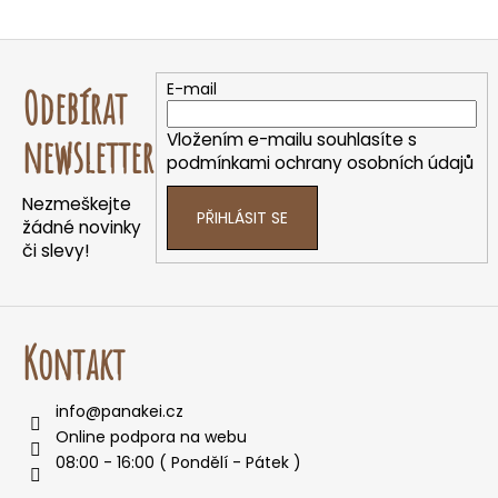
Z
á
E-mail
Odebírat
p
a
Vložením e-mailu souhlasíte s
newsletter
t
podmínkami ochrany osobních údajů
í
Nezmeškejte
PŘIHLÁSIT SE
žádné novinky
či slevy!
Kontakt
info
@
panakei.cz
Online podpora na webu
08:00 - 16:00 ( Pondělí - Pátek )