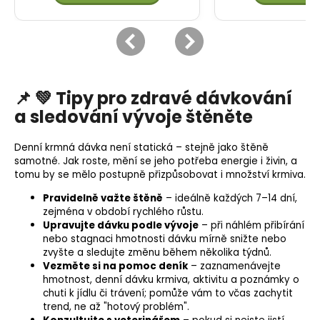
📌 💚 Tipy pro zdravé dávkování
a sledování vývoje štěněte
Denní krmná dávka není statická – stejně jako štěně
samotné. Jak roste, mění se jeho potřeba energie i živin, a
tomu by se mělo postupně přizpůsobovat i množství krmiva.
Pravidelně važte štěně
– ideálně každých 7–14 dní,
zejména v období rychlého růstu.
Upravujte dávku podle vývoje
– při náhlém přibírání
nebo stagnaci hmotnosti dávku mírně snižte nebo
zvyšte a sledujte změnu během několika týdnů.
Vezměte si na pomoc deník
– zaznamenávejte
hmotnost, denní dávku krmiva, aktivitu a poznámky o
chuti k jídlu či trávení; pomůže vám to včas zachytit
trend, ne až "hotový problém".