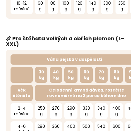
10–12
60
80
100
120
140
300
350
měsíců
g
g
g
g
g
g
g
🍖 Pro štěňata velkých a obřích plemen (L–
XXL)
Váha pejska v dospělosti
30
40
50
60
70
80
kg
kg
kg
kg
kg
kg
Věk
Celodenní krmná dávka, rozdělte
štěněte
rovnoměrně na 3 porce během dne
2–4
250
270
290
330
340
400
4
měsíce
g
g
g
g
g
g
4–6
290
360
400
500
540
600
6