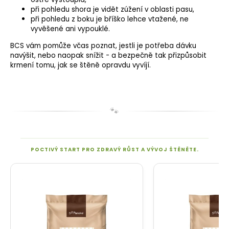
při pohledu shora je vidět zúžení v oblasti pasu,
při pohledu z boku je bříško lehce vtažené, ne
vyvěšené ani vypouklé.
BCS vám pomůže včas poznat, jestli je potřeba dávku
navýšit, nebo naopak snížit - a bezpečně tak přizpůsobit
krmení tomu, jak se štěně opravdu vyvíjí.
🐾