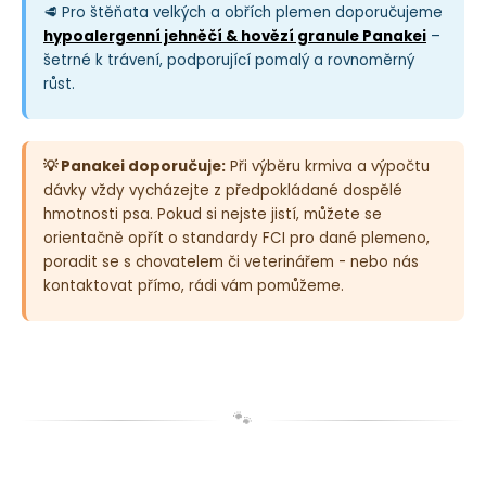
🥩 Pro štěňata velkých a obřích plemen doporučujeme
hypoalergenní jehněčí & hovězí granule Panakei
–
šetrné k trávení, podporující pomalý a rovnoměrný
růst.
💡 Panakei doporučuje:
Při výběru krmiva a výpočtu
dávky vždy vycházejte z předpokládané dospělé
hmotnosti psa. Pokud si nejste jistí, můžete se
orientačně opřít o standardy FCI pro dané plemeno,
poradit se s chovatelem či veterinářem - nebo nás
kontaktovat přímo, rádi vám pomůžeme.
🐾