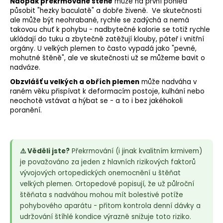
Naopak překrmované štěně
může na první pohled
působit "hezky baculatě" a dobře živeně. Ve skutečnosti
ale může být neohrabané, rychle se zadýchá a nemá
takovou
chuť
k pohybu - nadbytečné kalorie se totiž rychle
ukládají do tuku a zbytečně zatěžují klouby, páteř i vnitřní
orgány. U velkých plemen to často vypadá jako "pevné,
mohutné štěně", ale ve skutečnosti už se můžeme bavit o
nadváze.
Obzvlášť u velkých a obřích plemen
může nadváha v
raném věku přispívat k deformacím postoje,
kulhání
nebo
neochotě vstávat a hýbat se - a to i bez jakéhokoli
poranění.
⚠️ Věděli jste?
Překrmování (i jinak kvalitním krmivem)
je považováno za jeden z hlavních rizikových faktorů
vývojových ortopedických onemocnění u štěňat
velkých plemen. Ortopedové popisují, že už půlroční
štěňata s nadváhou mohou mít bolestivé potíže
pohybového aparátu - přitom kontrola denní dávky a
udržování štíhlé kondice výrazně snižuje toto riziko.