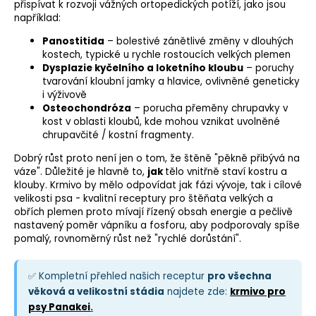
přispívat k rozvoji vážných ortopedických potíží, jako jsou
například:
Panostitida
– bolestivé zánětlivé změny v dlouhých
kostech, typické u rychle rostoucích velkých plemen
Dysplazie kyčelního a loketního kloubu
– poruchy
tvarování kloubní jamky a hlavice, ovlivněné geneticky
i výživově
Osteochondróza
– porucha přeměny chrupavky v
kost v oblasti kloubů, kde mohou vznikat uvolněné
chrupavčité / kostní fragmenty.
Dobrý růst proto není jen o tom, že štěně "pěkně přibývá na
váze". Důležité je hlavně to,
jak
tělo vnitřně staví kostru a
klouby. Krmivo by mělo odpovídat jak fázi vývoje, tak i cílové
velikosti psa - kvalitní receptury pro štěňata velkých a
obřích plemen proto mívají řízený obsah energie a pečlivě
nastavený poměr vápníku a fosforu, aby podporovaly spíše
pomalý, rovnoměrný růst než "rychlé dorůstání".
✅ Kompletní přehled našich receptur
pro všechna
věková a velikostní stádia
najdete zde:
krmivo pro
psy Panakei
.