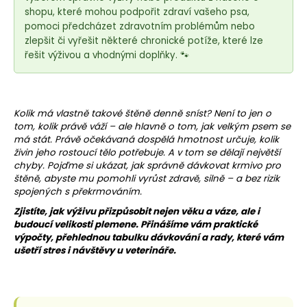
e
shopu, které mohou podpořit zdraví vašeho psa,
t
pomoci předcházet zdravotním problémům nebo
e
zlepšit či vyřešit některé chronické potíže, které lze
n
řešit výživou a vhodnými doplňky. 🐾
a
j
í
Kolik má vlastně takové štěně denně sníst? Není to jen o
t
tom, kolik právě váží – ale hlavně o tom, jak velkým psem se
má stát. Právě očekávaná dospělá hmotnost určuje, kolik
?
živin jeho rostoucí tělo potřebuje. A v tom se dělají největší
chyby. Pojďme si ukázat, jak správně dávkovat krmivo pro
štěně, abyste mu pomohli vyrůst zdravě, silně – a bez rizik
spojených s překrmováním.
Zjistíte, jak výživu přizpůsobit nejen věku a váze, ale i
HLEDAT
budoucí velikosti plemene. Přinášíme vám praktické
výpočty, přehlednou tabulku dávkování a rady, které vám
ušetří stres i návštěvy u veterináře.
D
o
p