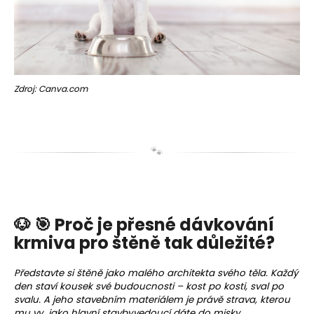
Zdroj: Canva.com
🐾
🐶 🎯 Proč je přesné dávkování
krmiva pro štěně tak důležité?
Představte si štěně jako malého architekta svého těla. Každý
den staví kousek své budoucnosti – kost po kosti, sval po
svalu. A jeho stavebním materiálem je právě strava, kterou
mu vy, jako hlavní stavbyvedoucí dáte do misky.