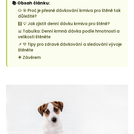
📚 Obsah článku:
o
🐶 🎯 Proč je přesné dávkování krmiva pro štěně tak
r
důležité?
u
🧮 💡 Jak zjistit denní dávku krmiva pro štěně?
č
u
📊 Tabulka: Denní krmná dávka podle hmotnosti a
velikosti štěněte
j
e
📌 💚 Tipy pro zdravé dávkování a sledování vývoje
štěněte
m
e
🌟 Závěrem