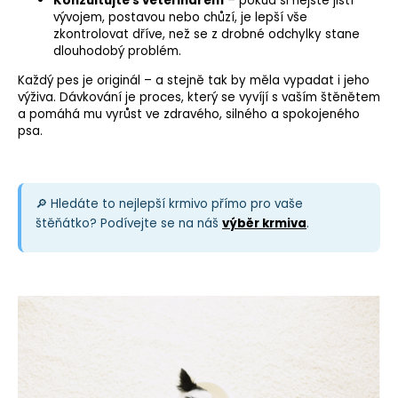
Konzultujte s veterinářem
– pokud si nejste jistí
vývojem, postavou nebo chůzí, je lepší vše
zkontrolovat dříve, než se z drobné odchylky stane
dlouhodobý problém.
Každý pes je originál – a stejně tak by měla vypadat i jeho
výživa. Dávkování je proces, který se vyvíjí s vaším štěnětem
a pomáhá mu vyrůst ve zdravého, silného a spokojeného
psa.
🔎 Hledáte to nejlepší krmivo přímo pro vaše
štěňátko? Podívejte se na náš
výběr krmiva
.