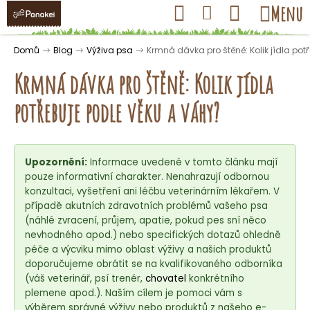
K
Přejít
Hledat
Nákupní
Menu
Přihlášení
na
o
obsah
košík
Zpět
Zpět
š
Domů
Blog
Výživa psa
Krmná dávka pro štěně: Kolik jídla pot
í
Krmná dávka pro štěně: Kolik jídla
k
potřebuje podle věku a váhy?
C
o
Upozornění:
Informace uvedené v tomto článku mají
p
pouze informativní charakter. Nenahrazují odbornou
o
konzultaci, vyšetření ani léčbu veterinárním lékařem. V
t
případě akutních zdravotních problémů vašeho psa
ř
(náhlé zvracení, průjem, apatie, pokud pes sní něco
nevhodného apod.) nebo specifických dotazů ohledně
e
péče a výcviku mimo oblast výživy a našich produktů
b
doporučujeme obrátit se na kvalifikovaného odborníka
u
(váš veterinář, psí trenér,
chovatel
konkrétního
j
plemene apod.). Naším cílem je pomoci vám s
výběrem správné výživy nebo produktů z našeho e-