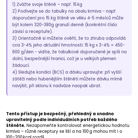
1) Zvážte svoje štěně – např. 15 kg
2) Podívejte se do tabulky na obalu krmiva - např.
doporučení pro 15 kg štěně ve věku 4-5 měsíců může
být kolem 320-380g granulí denně (konkrétní číslo
závisí a receptuře).
3) Orientačně si můžete ověřit, že to zhruba odpovídá
cca 3-4% jeho aktuální hmotnosti: 15 kg x 3-4% = 450-
600 g/den - vidíte, že tabulkové doporučené je spíš na
dolní, bezpečnější hranici, což je u velkých plemen
žádoucí.
4) Sledujte kondici (BCS) a dávku upravujte: při vyšší
zátěži nebo hubenějším štěněti můžete dávku mírně
navýšit, při sklonu k nadváze naopak ubrat.
Tento přístup je bezpečný, přehledný a snadno
upravitelný podle individuálních potřeb každého
štěněte.
Nezapomeňte kontrolovat energetickou hodnotu
krmiva – různé receptury se liší a na 100 g mohou mít i o
100–200 kcal rozdíl.