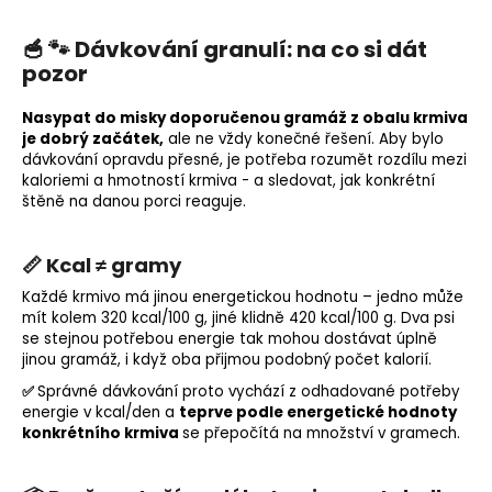
🥣 🐾 Dávkování granulí: na co si dát
pozor
Nasypat do misky doporučenou gramáž z obalu krmiva
je dobrý začátek,
ale ne vždy konečné řešení. Aby bylo
dávkování opravdu přesné, je potřeba rozumět rozdílu mezi
kaloriemi a hmotností krmiva - a sledovat, jak konkrétní
štěně na danou porci reaguje.
📏 Kcal ≠ gramy
Každé krmivo má jinou energetickou hodnotu – jedno může
mít kolem 320 kcal/100 g, jiné klidně 420 kcal/100 g. Dva psi
se stejnou potřebou energie tak mohou dostávat úplně
jinou gramáž, i když oba přijmou podobný počet kalorií.
✅
Správné dávkování proto vychází z odhadované potřeby
energie v kcal/den a
teprve podle energetické hodnoty
konkrétního krmiva
se přepočítá na množství v gramech.