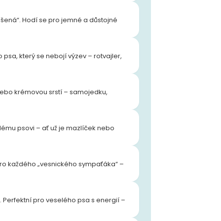
ná“. Hodí se pro jemné a důstojné
psa, který se nebojí výzev – rotvajler,
 nebo krémovou srstí – samojedku,
ému psovi – ať už je mazlíček nebo
 pro každého „vesnického sympaťáka“ –
 Perfektní pro veselého psa s energií –