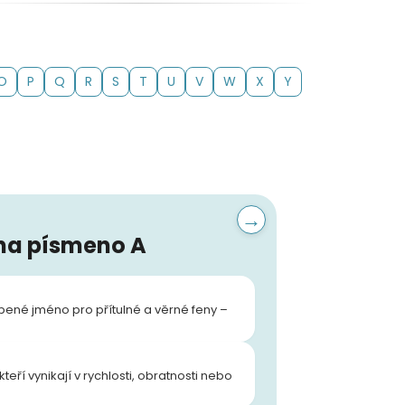
O
P
Q
R
S
T
U
V
W
X
Y
→
 na písmeno A
ené jméno pro přítulné a věrné feny –
eří vynikají v rychlosti, obratnosti nebo