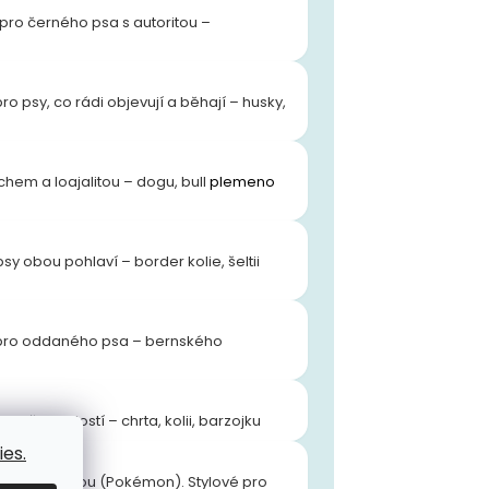
pro černého psa s autoritou –
ro psy, co rádi objevují a běhají – husky,
chem a loajalitou – dogu, bull
plemeno
y obou pohlaví – border kolie, šeltii
o pro oddaného psa – bernského
a ušlechtilostí – chrta, kolii, barzojku
es.
bo popkulturou (Pokémon). Stylové pro