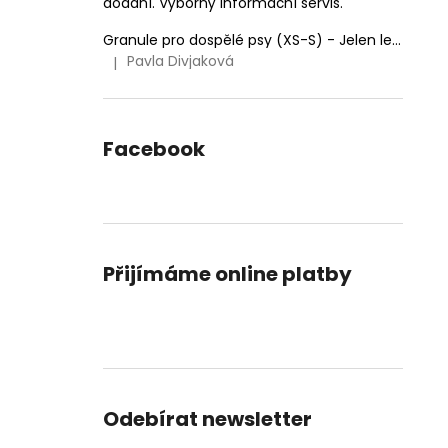
dodání. Výborný informační servis.
Granule pro dospělé psy (XS-S) - Jelen lesní (SENSITIVE) 9kg
Pavla Divjaková
|
Hodnocení produktu je 5 z 5 hvězdiček.
Facebook
Přijímáme online platby
Odebírat newsletter