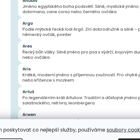
Anubis
Jméno egyptského boha podsvětí. Silné, mystické jméno 
dobrmana, cane corso nebo černého ovčáka
Argo
Podle mýtické řecké lodi Argó. Zní dobrodružně a silně – p
německý ovčák, pointer
Ares
Řecký bůh války. Silné jméno pro psa s výdrží, bojovým du
nebo ovčáka
Aris
Krátké, moderní jméno s příjemnou zvučností. Pro chytré ps
nebo křížence s mozkem
Artuš
Po legendárním králi Artušovi. Tradiční a důstojné jmén
salašnického, retrívra, leonbergera
Arwen
Elfské jméno z Pána prstenů. Pro pejska, ale i fenu s krásou 
m poskytovat co nejlepší služby, používáme
soubory cooki
Ash
Krátké jméno inspirované přírodou („popel“, „jasan“) ne