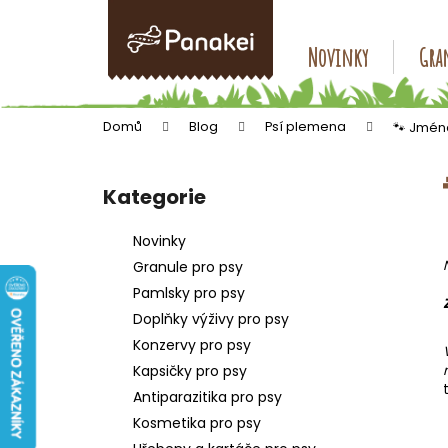
K
Přejít
na
o
obsah
Zpět
Zpět
Novinky
Gran
š
do
do
í
k
obchodu
obchodu
Domů
Blog
Psí plemena
🐾 Jmén
P
o
Kategorie
Přeskočit
s
kategorie
t
Novinky
r
Granule pro psy
a
Pamlsky pro psy
n
Doplňky výživy pro psy
n
Konzervy pro psy
í
Kapsičky pro psy
p
Antiparazitika pro psy
a
Kosmetika pro psy
n