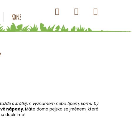
Hledat
Nákupní
Přihlášení
Konzervy pro psy
Kapsičky pro psy
Antiparazitik
košík
y
 každé s krátkým významem nebo tipem, komu by
ové nápady.
Máte doma pejska se jménem, které
amu doplníme!