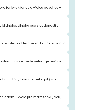
pro fenky s klidnou a vřelou povahou –
klidného, silného psa s oddaností v
 psí slečnu, která se ráda tulí a rozdává
náturou, co se všude vetře – jezevčice,
ahou – bígl, labrador nebo jakýkoli
ohledem. Skvělé pro maltézačku, šicu,