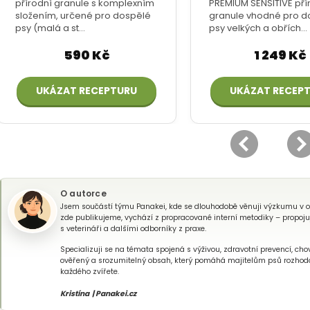
O autorce
Jsem součástí týmu Panakei, kde se dlouhodobě věnuji výzkumu v obla
zde publikujeme, vychází z propracované interní metodiky – propojuj
s veterináři a dalšími odborníky z praxe.
Specializuji se na témata spojená s výživou, zdravotní prevencí, chov
ověřený a srozumitelný obsah, který pomáhá majitelům psů rozhod
každého zvířete.
Kristína | Panakei.cz