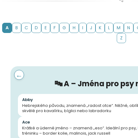
🐾
A
B
C
D
E
F
G
H
I
J
K
L
M
N
Z
←
🔤 A – Jména pro psy
Abby
18kg (2x9kg)
Hebrejského původu, znamená „radost otce“. Něžné, oblíb
skvělé pro kavalírku, bíglici nebo labradorku
Ace
Krátké a úderné jméno – znamená „eso“. Ideální pro psy, kt
tréninku – border kolie, malinois, jack russell