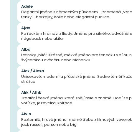
Adele
Elegantní jméno s německým původem – znamená „vzneše
fenky – barzojky, kolie nebo elegantní pudlice
Ajax
Po řeckém hrdinovi z Iliady. Jméno pro silného, odvážného 
ridgeback nebo akita
Alba
Latinsky „bílá“. Krásné, měkké jméno pro fenečku s bílou
švýcarskou ovčačku nebo bichonku
Alex / Alexa
Unisexové, moderní a přátelské jméno. Sedne téměř každ
strážce
Alík / Alfík
Tradiční česká jména, která znějí mile a známě. Hodí se
voříška, jezevčíka, knírače
Alvin
Roztomilé, hravé jméno, známé třeba z filmových veverek.
jack russell, parson nebo bígl