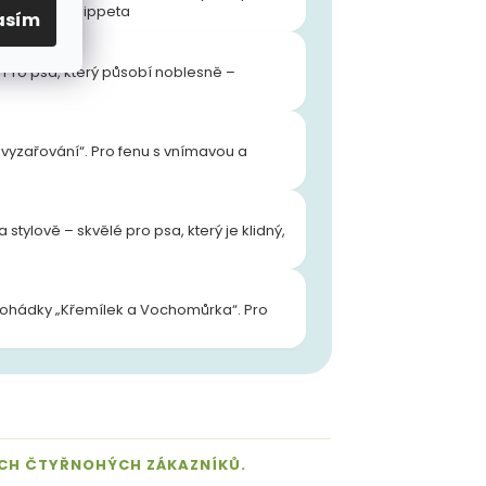
ice nebo whippeta
asím
 Pro psa, který působí noblesně –
yzařování“. Pro fenu s vnímavou a
tylově – skvělé pro psa, který je klidný,
 pohádky „Křemílek a Vochomůrka“. Pro