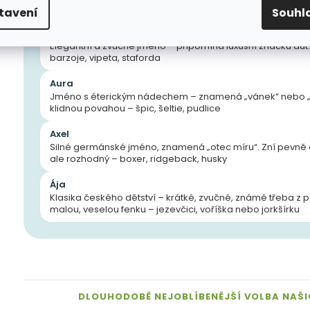
psa s šedou srstí nebo tajemnou aurou – dobermana, šp
tavení
Souhl
Aston
Elegantní a zvučné jméno – připomíná luxusní značku aut.
barzoje, vipeta, staforda
Aura
Jméno s éterickým nádechem – znamená „vánek“ nebo „v
klidnou povahou – špic, šeltie, pudlice
Axel
Silné germánské jméno, znamená „otec míru“. Zní pevně a s
ale rozhodný – boxer, ridgeback, husky
Ája
Klasika českého dětství – krátké, zvučné, známé třeba z
malou, veselou fenku – jezevčici, voříška nebo jorkšírku