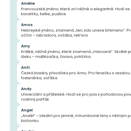
Amélie
Francouzské jméno, které zní něžně a elegantně. Hodí se 
kavalírky, šeltie, pudlice
Amos
Hebrejské jméno, znamená „ten, kdo unese břemeno“. Pro 
očích – labradora, ovčáka, retrívra
Amy
Krátké, něžné jméno, které znamená „milovaná“. Skvělé pro
lásku – maltézačka, čivava, jorkšírka
Anči
Česká klasika, přezdívka pro Annu. Pro fenečku s veselou 
foxteriérka, voříška
Andy
Univerzální a přátelské. Hodí se pro psa s pohodovou pov
rodinný parťák
Angel
„Anděl“ – ideální pro jemné, mírumilovné feny s něžným p
bichonku