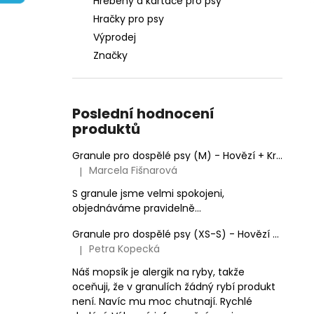
Hřebeny a kartáče pro psy
e
Hračky pro psy
l
Výprodej
Značky
Poslední hodnocení
produktů
Granule pro dospělé psy (M) - Hovězí + Krůtí 9kg
Marcela Fišnarová
|
Hodnocení produktu je 5 z 5 hvězdiček.
S granule jsme velmi spokojeni,
objednáváme pravidelně...
Granule pro dospělé psy (XS-S) - Hovězí + Krůtí
Petra Kopecká
|
Hodnocení produktu je 5 z 5 hvězdiček.
Náš mopsík je alergik na ryby, takže
oceňuji, že v granulích žádný rybí produkt
není. Navíc mu moc chutnají. Rychlé