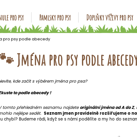
ule pro psy
Pamlsky pro psy
Doplňky výživy pro psy
Co potřebujete najít?
a pro psy podle abecedy
🐾 Jména pro psy podle abeced
HLEDAT
Nevíte, kde začít s výběrem jména pro psa?
Doporučujeme
Zkuste to podle abecedy !
V tomto přehledném seznamu najdete
originální jména od A do Z
,
mohlo nejlépe sedět.
Seznam jmen pravidelně rozšiřujeme o n
tu chybí? Budeme rádi, když se s námi podělíte a my ho do sezn