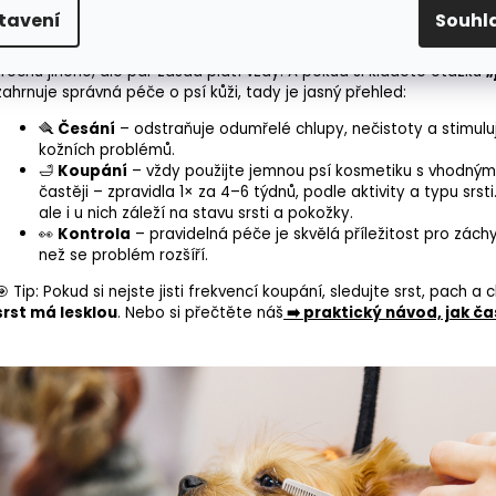
✨ Jak pečovat o kůži a srst psa
tavení
Souhl
Péče o srst není jen otázkou krásy – je to i zrcadlo zdraví vašeho 
trochu jiného, ale pár zásad platí vždy. A pokud si kladete otázku
„
zahrnuje správná péče o psí kůži, tady je jasný přehled:
🪮
Česání
– odstraňuje odumřelé chlupy, nečistoty a stimuluj
kožních problémů.
🛁
Koupání
– vždy použijte jemnou psí kosmetiku s vhodným 
častěji – zpravidla 1× za 4–6 týdnů, podle aktivity a typu srsti. 
ale i u nich záleží na stavu srsti a pokožky.
👀
Kontrola
– pravidelná péče je skvělá příležitost pro záchy
než se problém rozšíří.
🎯 Tip: Pokud si nejste jisti frekvencí koupání, sledujte srst, pach a
c
srst má lesklou
. Nebo si přečtěte náš
➡️
praktický návod, jak ča