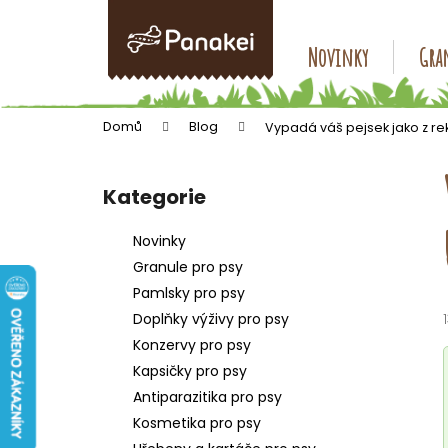
K
Přejít
na
o
obsah
Zpět
Zpět
Novinky
Gran
š
do
do
í
k
obchodu
obchodu
Domů
Blog
Vypadá váš pejsek jako z re
P
o
Kategorie
Přeskočit
s
kategorie
t
Novinky
r
Granule pro psy
a
Pamlsky pro psy
n
Doplňky výživy pro psy
n
Konzervy pro psy
í
Kapsičky pro psy
p
Antiparazitika pro psy
a
Kosmetika pro psy
n