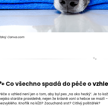
Zdroj: Canva.com
🐾
🐾 Co všechno spadá do péče o
vzhl
Péče o vzhled není jen o tom, aby byl pes „na oko hezký“. Je to ka
pejska staráte pravidelně, nejen že krásně voní a hebce se mazlí –
nezvyklého. Knoflík na kůži? Zacuchaná srst? Citlivý polštářek?