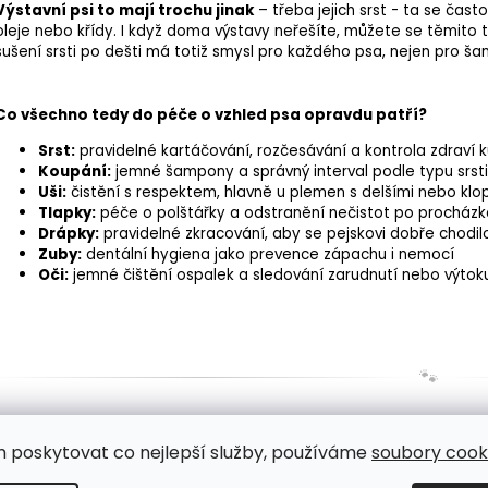
Výstavní psi to mají trochu jinak
– třeba jejich srst - ta se často
oleje nebo křídy. I když doma výstavy neřešíte, můžete se těmito
sušení srsti po dešti má totiž smysl pro každého psa, nejen pro š
Co všechno tedy do péče o vzhled psa opravdu patří?
Srst:
pravidelné kartáčování, rozčesávání a kontrola zdraví 
Koupání:
jemné šampony a správný interval podle typu srsti 
Uši:
čistění s respektem, hlavně u plemen s delšími nebo klo
Tlapky:
péče o polštářky a odstranění nečistot po procház
Drápky:
pravidelné zkracování, aby se pejskovi dobře chodil
Zuby:
dentální hygiena jako prevence zápachu i nemocí
Oči:
jemné čištění ospalek a sledování zarudnutí nebo výtok
🐾
m poskytovat co nejlepší služby, používáme
soubory cooki