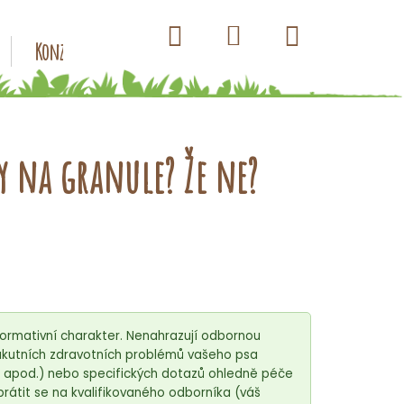
Hledat
Nákupní
Přihlášení
Konzervy pro psy
Kapsičky pro psy
Antiparazitik
košík
y na granule? Že ne?
ormativní charakter. Nenahrazují odbornou
ě akutních zdravotních problémů vašeho psa
o apod.) nebo specifických dotazů ohledně péče
rátit se na kvalifikovaného odborníka (váš