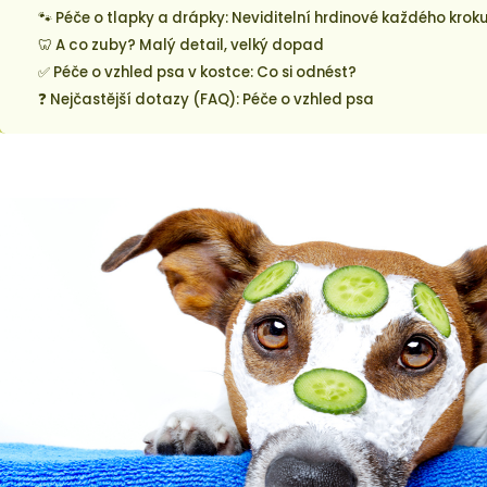
🐾 Péče o tlapky a drápky: Neviditelní hrdinové každého krok
🦷 A co zuby? Malý detail, velký dopad
✅ Péče o vzhled psa v kostce: Co si odnést?
❓ Nejčastější dotazy (FAQ): Péče o vzhled psa