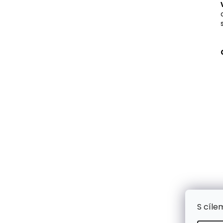
S cíle