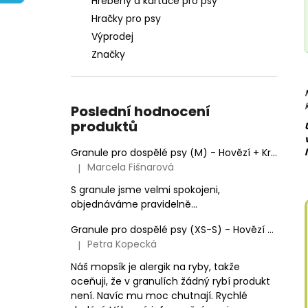
Hřebeny a kartáče pro psy
e
Hračky pro psy
l
Výprodej
Značky
Poslední hodnocení
produktů
Granule pro dospělé psy (M) - Hovězí + Krůtí 9kg
Marcela Fišnarová
|
Hodnocení produktu je 5 z 5 hvězdiček.
S granule jsme velmi spokojeni,
objednáváme pravidelně...
Granule pro dospělé psy (XS-S) - Hovězí + Krůtí
Petra Kopecká
|
Hodnocení produktu je 5 z 5 hvězdiček.
Náš mopsík je alergik na ryby, takže
oceňuji, že v granulích žádný rybí produkt
není. Navíc mu moc chutnají. Rychlé