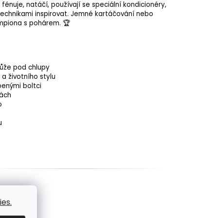
 fénuje, natáčí, používají se speciální kondicionéry,
 technikami inspirovat. Jemné kartáčování nebo
ampiona s pohárem. 🏆
kůže pod chlupy
a životního stylu
penými boltci
kách
o
u
es.