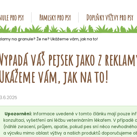
ule pro psy
Pamlsky pro psy
Doplňky výživy pro psy
Co potřebujete najít?
klamy na granule? Že ne? Ukážeme vám, jak na to!
Vypadá váš pejsek jako z reklam
HLEDAT
Ukážeme vám, jak na to!
Doporučujeme
13.6.2025
Upozornění:
Informace uvedené v tomto článku mají pouze inf
konzultaci, vyšetření ani léčbu veterinárním lékařem. V případ
(náhlé zvracení, průjem, apatie, pokud pes sní něco nevhodnéh
a výcviku mimo oblast výživy a našich produktů doporučujeme ob