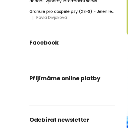
dodání. Výborný informační servis.
Granule pro dospělé psy (XS-S) - Jelen lesní (SENSITIVE) 9kg
Pavla Divjaková
|
Hodnocení produktu je 5 z 5 hvězdiček.
Facebook
Přijímáme online platby
Odebírat newsletter