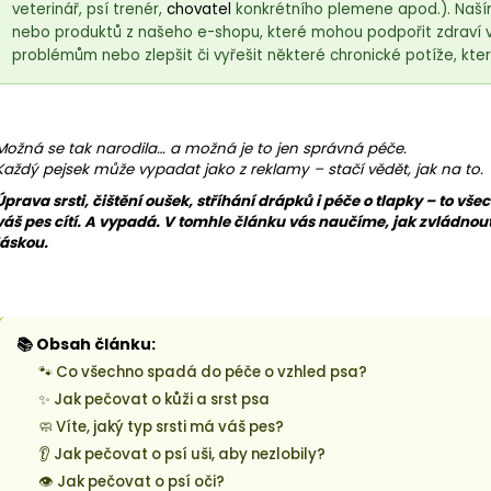
veterinář, psí trenér,
chovatel
konkrétního plemene apod.). Naší
nebo produktů z našeho e-shopu, které mohou podpořit zdraví
problémům nebo zlepšit či vyřešit některé chronické potíže, kter
Možná se tak narodila… a možná je to jen správná péče.
Každý pejsek může vypadat jako z reklamy – stačí vědět, jak na to.
Úprava srsti, čištění oušek, stříhání drápků i péče o tlapky – to vše
váš pes cítí. A vypadá. V tomhle článku vás naučíme, jak zvládnout
láskou.
📚 Obsah článku:
18kg (2x9kg)
🐾 Co všechno spadá do péče o vzhled psa?
✨ Jak pečovat o kůži a srst psa
🧼 Víte, jaký typ srsti má váš pes?
👂 Jak pečovat o psí uši, aby nezlobily?
👁️ Jak pečovat o psí oči?