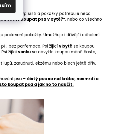
asím
psa. Každý
typ srsti
a pokožky potřebuje něco
jak často koupat psa v bytě?“
, nebo co všechno
e prokrvení pokožky. Umožňuje i dřívější odhalení
pH, bez parfemace. Psi žijící
v bytě
se koupou
Psi žijící
venku
se obvykle koupou méně často,
t lupů, zarudnutí, ekzému nebo blech ještě dřív,
hování psa
–
čistý pes se neškrábe, nesmrdí a
sto koupat psa a jak ho to naučit
.