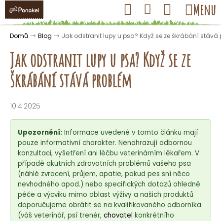
K
Přejít
Hledat
Nákupní
Menu
Přihlášení
na
o
obsah
košík
Zpět
Zpět
š
Domů
Blog
Jak odstranit lupy u psa? Když se ze škrábání stává
í
Jak odstranit lupy u psa? Když se ze
k
škrábání stává problém
C
o
10.4.2025
p
o
Upozornění:
Informace uvedené v tomto článku mají
t
pouze informativní charakter. Nenahrazují odbornou
konzultaci, vyšetření ani léčbu veterinárním lékařem. V
ř
případě akutních zdravotních problémů vašeho psa
e
(náhlé zvracení, průjem, apatie, pokud pes sní něco
b
nevhodného apod.) nebo specifických dotazů ohledně
u
péče a výcviku mimo oblast výživy a našich produktů
doporučujeme obrátit se na kvalifikovaného odborníka
j
(váš veterinář, psí trenér,
chovatel
konkrétního