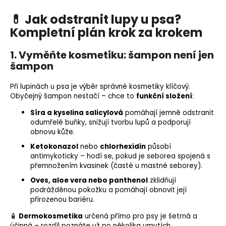
💊 Jak odstranit lupy u psa?
Kompletní plán krok za krokem
1. Vyměňte kosmetiku: šampon není jen
šampon
Při lupinách u psa je výběr správné kosmetiky klíčový.
Obyčejný šampon nestačí – chce to
funkční složení
:
Síra a kyselina salicylová
pomáhají jemně odstranit
odumřelé buňky, snižují tvorbu lupů a podporují
obnovu kůže.
Ketokonazol
nebo
chlorhexidin
působí
antimykoticky – hodí se, pokud je seborea spojená s
přemnožením kvasinek (časté u mastné seborey).
Oves, aloe vera nebo panthenol
zklidňují
podrážděnou pokožku a pomáhají obnovit její
přirozenou bariéru.
🧴
Dermokosmetika
určená přímo pro psy je šetrná a
účinná – rozdíl poznáte už po několika umytích.