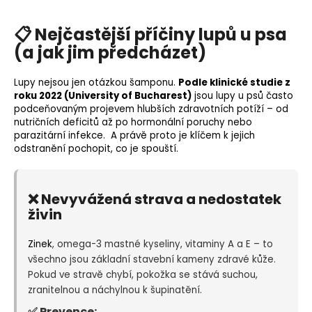
📋 Nejčastější příčiny lupů u psa
(a jak jim předcházet)
Lupy nejsou jen otázkou šamponu.
Podle klinické studie z
roku 2022 (University of Bucharest)
jsou lupy u psů často
podceňovaným projevem hlubších zdravotních potíží – od
nutričních deficitů až po hormonální poruchy nebo
parazitární infekce. A právě proto je klíčem k jejich
odstranění pochopit, co je spouští.
❌ Nevyvážená strava a nedostatek
živin
Zinek
, omega-3 mastné kyseliny, vitaminy A a E – to
všechno jsou základní stavební kameny zdravé kůže.
Pokud ve stravě chybí, pokožka se stává suchou,
zranitelnou a náchylnou k šupinatění.
✅ Prevence: