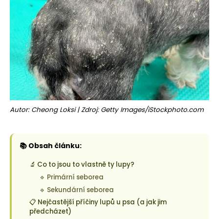
o
r
u
č
u
j
e
m
e
Autor: Cheong Loksi
|
Zdroj: Getty Images/iStockphoto.com
📚 Obsah článku:
🔬 Co to jsou to vlastně ty lupy?
🔹 Primární seborea
🔹 Sekundární seborea
📋 Nejčastější příčiny lupů u psa (a jak jim
předcházet)