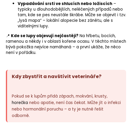
Vypadávání srsti
ve shlucích nebo ložiscích
–
typicky u dlouhodobějších, neléčených případů nebo
tam, kde se pes neustále škrábe. Může se objevit i tzv.
„lysá mapa“ – lokální alopecie bez zánětu, ale s
viditelnými lupy.
📍
Kde se lupy objevují nejčastěji?
Na hřbetu, bocích,
ramenou a někdy i v oblasti kořene ocasu. V těchto místech
bývá pokožka nejvíce namáhaná – a první ukáže, že něco
není v pořádku.
Kdy zbystřit a navštívit veterináře?
Pokud se k lupům přidá zápach, mokvání, krusty,
horečka
nebo apatie, není čas čekat. Může jít o infekci
nebo hormonální poruchu – a ty je nutné řešit
odborně.