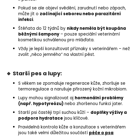
Pokud se ale objeví svědění, zarudnutí nebo zápach,
může jít o
začínající seboreu nebo parazitární
infekci
.
Štěňata do 12 týdnů by
nikdy neměla být koupána
běžnými šampony
– pouze speciální veterinární
kosmetikou schválenou pro mláďata.
Vždy je lepší konzultovat příznaky s veterinářem – než
zvolit „něco jemného“ na vlastní pěst.
🔹 Starší pes a lupy:
S věkem se zpomaluje regenerace kůže, zhoršuje se
termoregulace a narušuje přirozený kožní mikrobiom.
Lupy mohou signalizovat aj
hormonální problémy
(např. hypotyreózu)
nebo zhoršenou funkci jater.
Starší psi častěji trpí suchou kůží –
doplňky výživy a
podpora
hydratace
jsou klíčové.
Pravidelná kontrola kůže a konzultace s veterinářem
jsou také velmi důležitou součástí
péče o psa