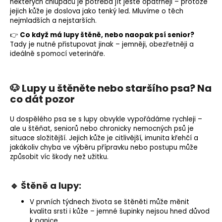
některých chlupáčů je potřeba jít ještě opatrněji – protože
jejich kůže je doslova jako tenký led. Mluvíme o těch
nejmladších a nejstarších.
👉
Co když má lupy štěně, nebo naopak psí senior?
Tady je nutné přistupovat jinak – jemněji, obezřetněji a
ideálně s pomocí veterináře.
🐶 Lupy u štěněte nebo staršího psa? Na
co dát pozor
U dospělého psa se s lupy obvykle vypořádáme rychleji –
ale u štěňat, seniorů nebo chronicky nemocných psů je
situace složitější. Jejich kůže je citlivější, imunita křehčí a
jakákoliv chyba ve výběru přípravku nebo postupu může
způsobit víc škody než užitku.
🔹 Štěně a lupy:
V prvních týdnech života se štěněti může měnit
kvalita srsti i kůže – jemné šupinky nejsou hned důvod
k panice.