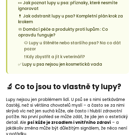
👀 Jak poznat lupy u psa: příznaky, které nesmíte
ignorovat
💊 Jak odstranit lupy u psa? Kompletní plán krok za
krokem
🧼 Domácí péče a produkty proti lupům : Co
opravdu funguje?
🐶 Lupy u štěněte nebo staršího psa? Na co dát
pozor
❗ Kdy zbystřit a jít k veterináři?
✅ Lupy u psa nejsou jen kosmetická vada
🔬 Co to jsou to vlastně ty lupy?
Lupy nejsou jen problémem lidí. U psů se s nimi setkáváme
častěji, než si většina chovatelů myslí – a často se za nimi
skrývá víc než jen suchá kůže, ale často i hlubší zdravotní
potíže. Na první pohled se může zdát, že jde jen o estetický
detail. Ale
psí kůže je zrcadlem i vnitřního zdraví
– a
jakákoliv změna může být důležitým signálem, že něco není
v pořádku.