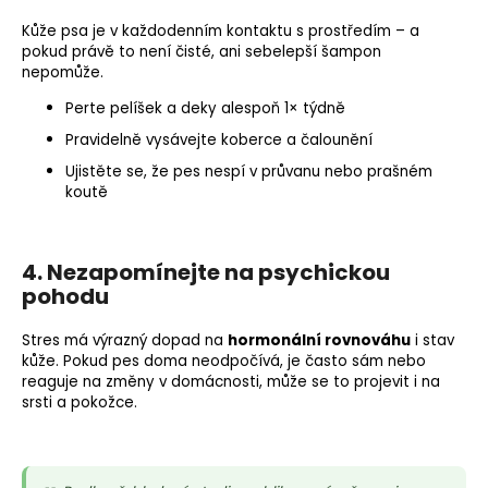
Kůže psa je v každodenním kontaktu s prostředím – a
pokud právě to není čisté, ani sebelepší šampon
nepomůže.
Perte pelíšek a deky alespoň 1× týdně
Pravidelně vysávejte koberce a čalounění
Ujistěte se, že pes nespí v průvanu nebo prašném
koutě
4. Nezapomínejte na psychickou
pohodu
Stres má výrazný dopad na
hormonální rovnováhu
i stav
kůže. Pokud pes doma neodpočívá, je často sám nebo
reaguje na změny v domácnosti, může se to projevit i na
srsti a pokožce.