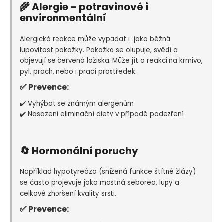
🌾 Alergie – potravinové i
environmentální
Alergická reakce může vypadat i jako běžná
lupovitost pokožky. Pokožka se olupuje, svědí a
objevují se červená ložiska. Může jít o reakci na krmivo,
pyl, prach, nebo i prací prostředek.
✅ Prevence:
✔️ Vyhýbat se známým alergenům
✔️ Nasazení eliminační diety v případě podezření
🔄 Hormonální poruchy
Například hypotyreóza (snížená funkce štítné žlázy)
se často projevuje jako mastná seborea, lupy a
celkové zhoršení kvality srsti.
✅ Prevence: