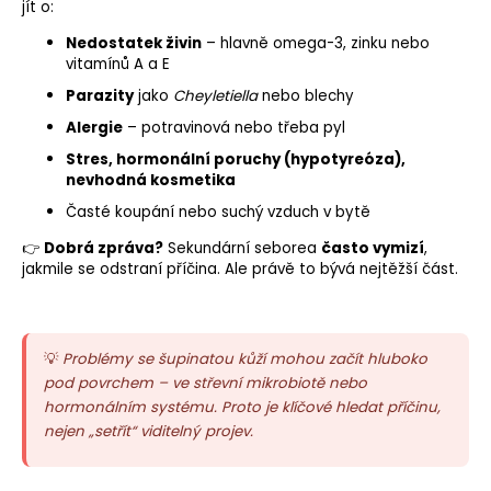
jít o:
Nedostatek živin
– hlavně omega-3, zinku nebo
vitamínů A a E
Parazity
jako
Cheyletiella
nebo
blechy
Alergie
– potravinová nebo třeba pyl
Stres, hormonální poruchy (hypotyreóza),
nevhodná kosmetika
Časté koupání nebo suchý vzduch v bytě
👉
Dobrá zpráva?
Sekundární seborea
často vymizí
,
jakmile se odstraní příčina. Ale právě to bývá nejtěžší část.
💡
Problémy se šupinatou kůží mohou začít hluboko
pod povrchem – ve střevní mikrobiotě nebo
hormonálním systému. Proto je klíčové hledat příčinu,
nejen „setřít“ viditelný projev.