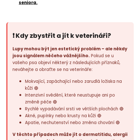
seniora.
❗ Kdy zbystřit a jít k veterináři?
Lupy mohou být jen estetický problém – ale někdy
jsou signálem něčeho vážnějšího.
Pokud se u
vašeho psa objeví některý z následujících příznaků,
neváhejte a obraťte se na veterináře:
Mokvající, zapáchající nebo zarudlá ložiska na
kůži 🔴
Intenzivní svědění, které neustupuje ani po
změně péče 🔴
Rychlé vypadávání srsti ve větších plochách 🔴
Akné, pupínky nebo krusty na kůži 🔴
Apatie, nechutenství nebo změna chování 🔴
V těchto případech může jít o dermatitidu, alergii