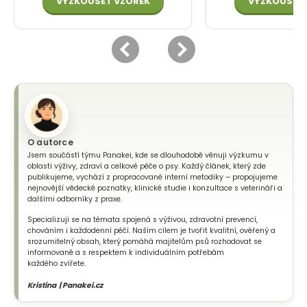
O autorce
Jsem součástí týmu Panakei, kde se dlouhodobě věnuji výzkumu v
oblasti výživy, zdraví a celkové péče o psy. Každý článek, který zde
publikujeme, vychází z propracované interní metodiky – propojujeme
nejnovější vědecké poznatky, klinické studie i konzultace s veterináři a
dalšími odborníky z praxe.
Specializuji se na témata spojená s výživou, zdravotní prevencí,
chováním i každodenní péčí. Naším cílem je tvořit kvalitní, ověřený a
srozumitelný obsah, který pomáhá majitelům psů rozhodovat se
informovaně a s respektem k individuálním potřebám
každého zvířete.
Kristína | Panakei.cz