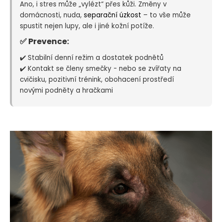
Ano, i stres může „vylézt“ přes kůži. Změny v
domácnosti, nuda,
separační úzkost
– to vše může
spustit nejen lupy, ale i jiné kožní potíže.
✅ Prevence:
✔️ Stabilní denní režim a dostatek podnětů
✔️ Kontakt se členy smečky - nebo se zvířaty na
cvičisku, pozitivní trénink, obohacení prostředí
novými podněty a hračkami