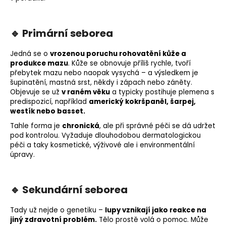
🔹 Primární seborea
Jedná se o
vrozenou poruchu rohovatění kůže a
produkce mazu
. Kůže se obnovuje příliš rychle, tvoří
přebytek mazu nebo naopak vysychá – a výsledkem je
šupinatění, mastná srst, někdy i zápach nebo záněty.
Objevuje se už
v raném věku
a typicky postihuje plemena s
predispozicí, například
americký kokršpaněl, šarpej,
westík nebo basset.
Tahle forma je
chronická
, ale při správné péči se dá udržet
pod kontrolou. Vyžaduje dlouhodobou dermatologickou
péči a taky kosmetické, výživové ale i environmentální
úpravy.
🔹 Sekundární seborea
Tady už nejde o genetiku –
lupy vznikají jako reakce na
jiný zdravotní problém.
Tělo prostě volá o pomoc. Může