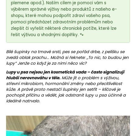
e
plemene apod.). Naším cílem je pomoci vám s
t
výběrem správné výživy nebo produktů z našeho e-
e
shopu, které mohou podpořit zdraví vašeho psa,
pomoci předcházet zdravotním problémům nebo
n
zlepšit či vyřešit některé chronické potíže, které lze
a
řešit výživou a vhodnými doplňky. 🐾
j
í
Bílé šupinky na tmavé srsti, pes se pořád drbe, z pelíšku se
t
zvedá oblak prachu... Možná si řeknete: „To nic, to budou jen
?
lupy“ Jenže co když je za nimi něco víc?
Lupy u psa nejsou jen kosmetická vada – často signalizují
hlubší nerovnováhu v těle.
Může jít o problém s výživou,
střevní mikrobiom, hormonální změny nebo přecitlivělost
kůže. A právě proto nestačí šupinky jen setřít – klíčové je
pochopit příčinu a vědět, jak odstranit lupy u psa účinně a
HLEDAT
ideálně natrvalo.
D
o
p