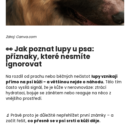
Zdroj: Canva.com
👀 Jak poznat lupy u psa:
příznaky, které nesmíte
ignorovat
Na rozdíl od prachu nebo běžných nečistot
lupy vznikají
přímo na psí kůži – a většinou nejde o náhodu.
Tělo tím
často vysílá signál, že je kůže v nerovnováze: ztrácí
hydrataci, bojuje se zánětem nebo reaguje na něco z
vnějšího prostředí.
🔬 Právě proto je důležité nepřehlížet první známky – a
začít řešit,
co přesně se v psí srsti a kůži děje.