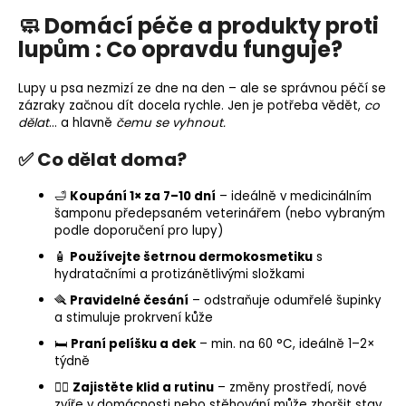
🧼 Domácí péče a produkty proti
lupům : Co opravdu funguje?
Lupy u psa nezmizí ze dne na den – ale se správnou péčí se
zázraky začnou dít docela rychle. Jen je potřeba vědět,
co
dělat
… a hlavně
čemu se vyhnout.
✅ Co dělat doma?
🛁
Koupání 1× za 7–10 dní
– ideálně v medicinálním
šamponu předepsaném veterinářem (nebo vybraným
podle doporučení pro lupy)
🧴
Používejte šetrnou dermokosmetiku
s
hydratačními a protizánětlivými složkami
🪮
Pravidelné česání
– odstraňuje odumřelé šupinky
a stimuluje prokrvení kůže
🛏️
Praní pelíšku a dek
– min. na 60 °C, ideálně 1–2×
týdně
🧘‍♂️
Zajistěte klid a rutinu
– změny prostředí, nové
zvíře v domácnosti nebo stěhování může zhoršit stav