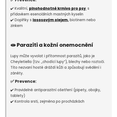
✔️ Kvalitní,
plnohodnotné krmivo pro psy
s
přídavkem esenciálních mastných kyselin
✔️ Doplňky s
lososovým olejem,
biotinem nebo
zinkem
🧫 Paraziti a kožní onemocnění
Lupy může vyvolat i přítomnost parazitů, jako je
Cheyletiella (tzv. „chodící lupy“), blechy nebo roztoči.
Títo nezvaní hosté dráždí kůži a způsobují svědění i
záněty.
✅ Prevence:
✔️ Pravidelné antiparazitní ošetření (pipety, obojky,
tablety)
✔️ Kontrola srsti, zejména po procházkách