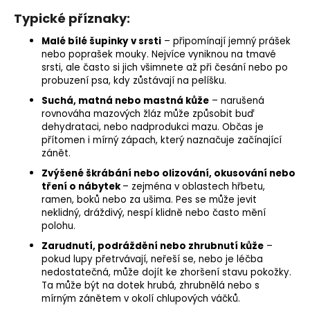
Typické příznaky:
Malé bílé šupinky
v srsti
– připomínají jemný prášek
nebo poprašek mouky. Nejvíce vyniknou na tmavé
srsti, ale často si jich všimnete až při česání nebo po
probuzení psa, kdy zůstávají na pelíšku.
Suchá, matná nebo mastná kůže
– narušená
rovnováha mazových žláz může způsobit buď
dehydrataci, nebo nadprodukci mazu. Občas je
přítomen i mírný zápach, který naznačuje začínající
zánět.
Zvýšené škrábání nebo olizování, okusování nebo
tření o nábytek
– zejména v oblastech hřbetu,
ramen, boků nebo za ušima. Pes se může jevit
neklidný, dráždivý, nespí klidně nebo často mění
polohu.
Zarudnutí, podráždění nebo zhrubnutí kůže
–
pokud lupy přetrvávají, neřeší se, nebo je léčba
nedostatečná, může dojít ke zhoršení stavu pokožky.
Ta může být na dotek hrubá, zhrubnělá nebo s
mírným zánětem v okolí chlupových váčků.