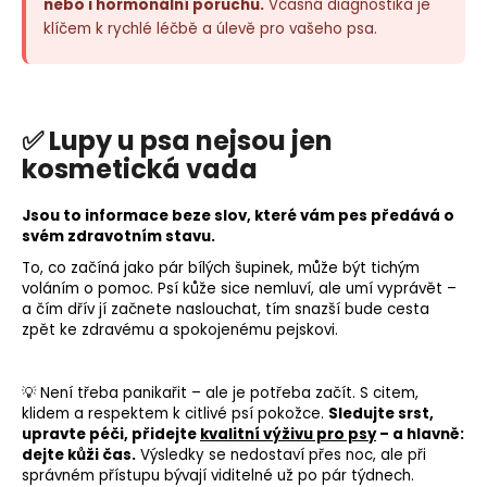
nebo i hormonální poruchu.
Včasná diagnostika je
klíčem k rychlé léčbě a úlevě pro vašeho psa.
✅ Lupy u psa nejsou jen
kosmetická vada
Jsou to informace beze slov, které vám pes předává o
svém zdravotním stavu.
To, co začíná jako pár bílých šupinek, může být tichým
voláním o pomoc. Psí kůže sice nemluví, ale umí vyprávět –
a čím dřív jí začnete naslouchat, tím snazší bude cesta
zpět ke zdravému a spokojenému pejskovi.
💡 Není třeba panikařit – ale je potřeba začít. S citem,
klidem a respektem k citlivé psí pokožce.
Sledujte srst,
upravte péči, přidejte
kvalitní výživu pro psy
– a hlavně:
dejte kůži čas.
Výsledky se nedostaví přes noc, ale při
správném přístupu bývají viditelné už po pár týdnech.