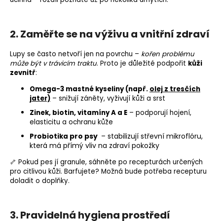
2. Zaměřte se na výživu a vnitřní zdraví
L
upy se často netvoří jen na povrchu –
kořen problému
může být v trávicím traktu
. Proto je důležité podpořit
kůži
zevnitř
:
Omega-3 mastné kyseliny (např.
olej z tresčích
jater)
– snižují záněty, vyživují kůži a srst
Zinek, biotin, vitamíny A a E
– podporují hojení,
elasticitu a ochranu kůže
pro psy
– stabilizují střevní mikroflóru,
Probiotika
která má přímý vliv na zdraví pokožky
🦴 Pokud pes jí granule, sáhněte po recepturách určených
pro citlivou kůži. Barfujete? Možná bude potřeba recepturu
doladit o doplňky.
3. Pravidelná hygiena prostředí