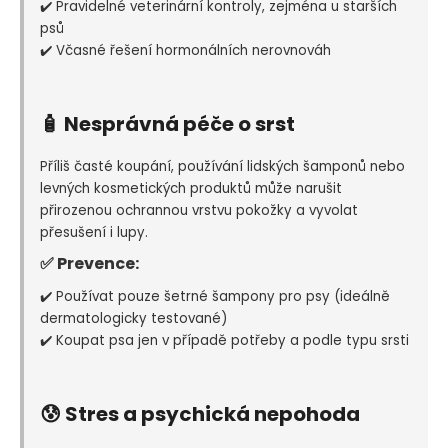
✔️ Pravidelné veterinární kontroly, zejména u starších
psů
✔️ Včasné řešení hormonálních nerovnováh
🧴 Nesprávná péče o srst
Příliš časté koupání, používání lidských šamponů nebo
levných kosmetických produktů může narušit
přirozenou ochrannou vrstvu pokožky a vyvolat
přesušení i lupy.
✅ Prevence:
✔️ Používat pouze šetrné šampony pro psy (ideálně
dermatologicky testované)
✔️ Koupat psa jen v případě potřeby a podle typu srsti
😰 Stres a psychická nepohoda