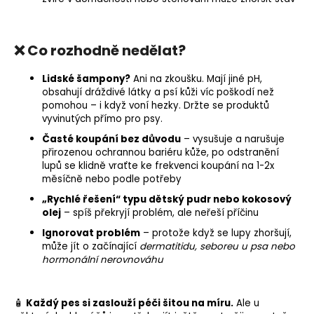
❌ Co rozhodně nedělat?
Lidské šampony?
Ani na zkoušku. Mají jiné pH,
obsahují dráždivé látky a psí kůži víc poškodí než
pomohou – i když voní hezky. Držte se produktů
vyvinutých přímo pro psy.
Časté koupání bez důvodu
– vysušuje a narušuje
přirozenou ochrannou bariéru kůže, po odstranění
lupů se klidně vraťte ke frekvenci koupání na 1-2x
měsíčně nebo podle potřeby
„Rychlé řešení“ typu dětský pudr nebo kokosový
olej
– spíš překryjí problém, ale neřeší příčinu
Ignorovat problém
– protože když se lupy zhoršují,
může jít o začínající
dermatitidu, seboreu u psa nebo
hormonální nerovnováhu
🧴
Každý pes si zaslouží péči šitou na míru.
Ale u