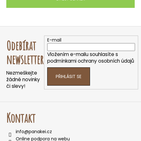
Z
á
E-mail
Odebírat
p
a
Vložením e-mailu souhlasíte s
newsletter
t
podmínkami ochrany osobních údajů
í
Nezmeškejte
PŘIHLÁSIT SE
žádné novinky
či slevy!
Kontakt
info
@
panakei.cz
Online podpora na webu