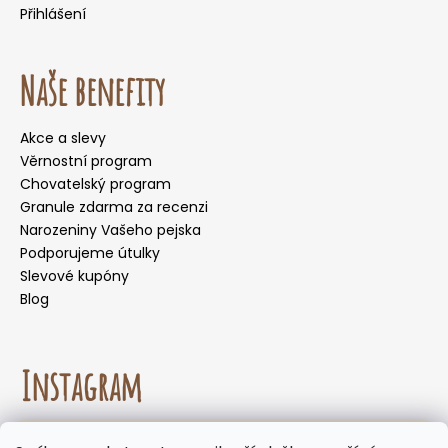
Přihlášení
Naše benefity
Akce a slevy
Věrnostní program
Chovatelský program
Granule zdarma za recenzi
Narozeniny Vašeho pejska
Podporujeme útulky
Slevové kupóny
Blog
Instagram
☀️🌡️ Doporučení pro letní měsíce. Během letních