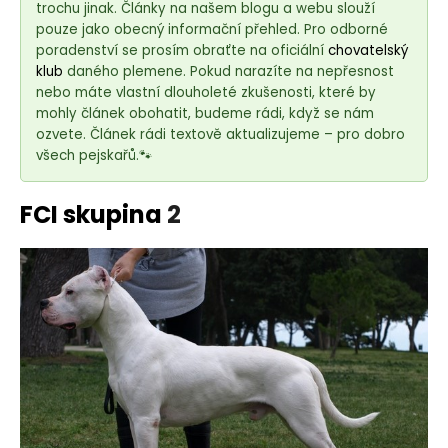
e
trochu jinak. Články na našem blogu a webu slouží
t
pouze jako obecný informační přehled. Pro odborné
e
poradenství se prosím obraťte na oficiální
chovatelský
klub
daného plemene. Pokud narazíte na nepřesnost
n
nebo máte vlastní dlouholeté zkušenosti, které by
a
mohly článek obohatit, budeme rádi, když se nám
j
ozvete. Článek rádi textově aktualizujeme – pro dobro
í
všech pejskařů.🐾
t
?
FCI skupina
2
HLEDAT
D
o
p