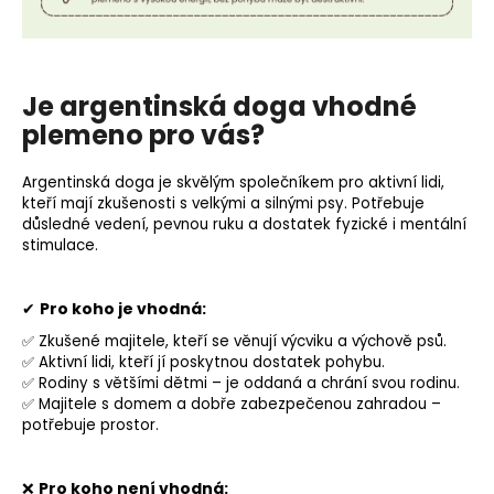
Je argentinská doga vhodné
plemeno pro vás?
Argentinská doga je skvělým společníkem pro aktivní lidi,
kteří mají zkušenosti s velkými a silnými psy. Potřebuje
důsledné vedení, pevnou ruku a dostatek fyzické i mentální
stimulace.
✔
Pro koho je vhodná:
✅ Zkušené majitele, kteří se věnují výcviku a výchově psů.
✅ Aktivní lidi, kteří jí poskytnou dostatek pohybu.
✅ Rodiny s většími dětmi – je oddaná a chrání svou rodinu.
✅ Majitele s domem a dobře zabezpečenou zahradou –
potřebuje prostor.
❌
Pro koho není vhodná: