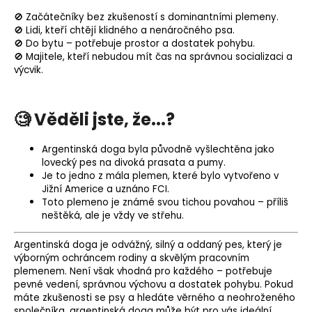
🚫 Začátečníky bez zkušeností s dominantními plemeny.
🚫 Lidi, kteří chtějí klidného a nenáročného psa.
🚫 Do bytu – potřebuje prostor a dostatek pohybu.
🚫 Majitele, kteří nebudou mít čas na správnou socializaci a
výcvik.
🧐 Věděli jste, že...?
Argentinská doga byla původně vyšlechtěna jako
lovecký pes na divoká prasata a pumy.
Je to jedno z mála plemen, které bylo vytvořeno v
Jižní Americe a uznáno FCI.
Toto plemeno je známé svou tichou povahou – příliš
neštěká, ale je vždy ve střehu.
Argentinská doga je odvážný, silný a oddaný pes, který je
výborným ochráncem rodiny a skvělým pracovním
plemenem. Není však vhodná pro každého – potřebuje
pevné vedení, správnou výchovu a dostatek pohybu. Pokud
máte zkušenosti se psy a hledáte věrného a neohroženého
společníka, argentinská doga může být pro vás ideální