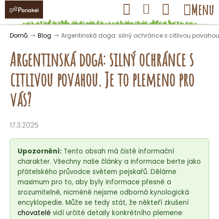
K
Přejít
Hledat
Nákupní
Menu
Přihlášení
na
o
obsah
košík
Zpět
Zpět
š
Domů
Blog
Argentinská doga: silný ochránce s citlivou povahou
í
Argentinská doga: silný ochránce s
k
citlivou povahou. Je to plemeno pro
C
vás?
o
p
17.3.2025
o
t
Upozornění:
Tento obsah má čistě informační
ř
charakter. Všechny naše články a informace berte jako
e
přátelského průvodce světem pejskařů. Děláme
b
maximum pro to, aby byly informace přesné a
u
srozumitelné, nicméně nejsme odborná kynologická
encyklopedie. Může se tedy stát, že někteří zkušení
j
chovatelé
vidí určité detaily konkrétního plemene