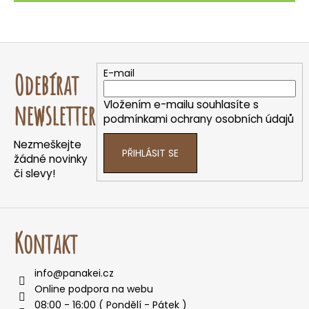
Z
á
E-mail
Odebírat
p
a
Vložením e-mailu souhlasíte s
newsletter
t
podmínkami ochrany osobních údajů
í
Nezmeškejte
PŘIHLÁSIT SE
žádné novinky
či slevy!
Kontakt
info
@
panakei.cz
Online podpora na webu
08:00 - 16:00 ( Pondělí - Pátek )