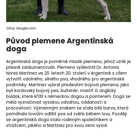
o
r
u
č
Zdroj: Google.com
u
j
Původ plemene Argentinská
e
doga
m
e
Argentinská doga je poměrně mladé
plemeno
, jehož vznik je
přesně zdokumentován. Plemeno vyšlechtil Dr. Antonio
Nores Martinez ve 20. letech 20. století v Argentině s cílem
vytvořit odolného, silného psa, vhodného pro argentinské
podmínky. Martinez vybral především bojová plemena, jako
byli kordovský bojový pes, bulteriér, mastif či anglický
buldok, které křížil s německou dogou a pointerem. Doga se
měla vyznačovat vysokou odvahou, oddaností a
pracovitostí. Významným znakem se stala bílá barva, která
pomáhala lovcům odlišit psa od zvěře během lovu. Později
se argentinská doga stala rodinným společníkem a
strážcem, jakého si Martinez pro svou zemi vysnil.