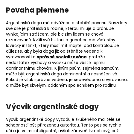
Povaha plemene
Argentinská doga má odvážnou a stabilní povahu. Navzdory
své síle je přátelská k rodině, kterou miluje a brání. Je
vynikajícím strážcem, ale k cizím lidem se chová
rezervovaně. Kvůli své historii a genetice má však silný
lovecký instinkt
, který musí mít majitel pod kontrolou. Je
důležité, aby byla doga již od štěněte vedena k
vyrovnanosti a
správně socializována
, protože
nedostatek výchovy a výcviku může vést k jejímu
dominantnímu chování. K jiným psům, zejména samcům,
může být argentinská doga dominantní a nesnášenlivá.
Pokud je však správně vedena, je sebevědomá a vyrovnaná,
a může být skvělým, oddaným společníkem pro rodinu.
Výcvik argentinské dogy
Výcvik argentinské dogy vyžaduje zkušeného majitele se
schopností být přirozenou autoritou. Tento pes se rychle
učí a je velmi inteligentní, avšak zároveň tvrdohlavý, což