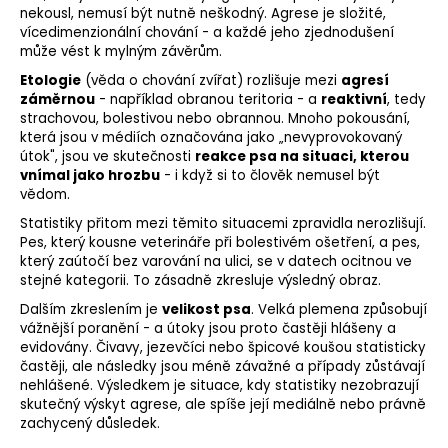
nekousl, nemusí být nutně neškodný. Agrese je složité,
vícedimenzionální chování - a každé jeho zjednodušení
může vést k mylným závěrům.
Etologie
(věda o chování zvířat) rozlišuje mezi
agresí
záměrnou
- například obranou teritoria - a
reaktivní
, tedy
strachovou, bolestivou nebo obrannou. Mnoho pokousání,
která jsou v médiích označována jako „nevyprovokovaný
útok", jsou ve skutečnosti
reakce psa na situaci, kterou
vnímal jako hrozbu
- i když si to člověk nemusel být
vědom.
Statistiky přitom mezi těmito situacemi zpravidla nerozlišují.
Pes, který kousne veterináře při bolestivém ošetření, a pes,
který zaútočí bez varování na ulici, se v datech ocitnou ve
stejné kategorii. To zásadně zkresluje výsledný obraz.
Dalším zkreslením je
velikost psa
. Velká plemena způsobují
vážnější poranění - a útoky jsou proto častěji hlášeny a
evidovány. Čivavy, jezevčíci nebo špicové koušou statisticky
častěji, ale následky jsou méně závažné a případy zůstávají
nehlášené. Výsledkem je situace, kdy statistiky nezobrazují
skutečný výskyt agrese, ale spíše její mediálně nebo právně
zachycený důsledek.