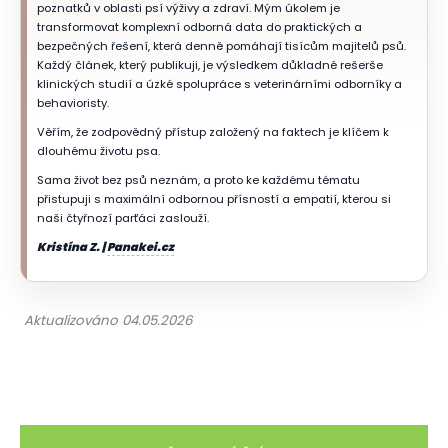
poznatků v oblasti psí výživy a zdraví. Mým úkolem je
transformovat komplexní odborná data do praktických a
bezpečných řešení, která denně pomáhají tisícům majitelů psů.
Každý článek, který publikuji, je výsledkem důkladné rešerše
klinických studií a úzké spolupráce s veterinárními odborníky a
behavioristy.
Věřím, že zodpovědný přístup založený na faktech je klíčem k
dlouhému životu psa.
Sama život bez psů neznám, a proto ke každému tématu
přistupuji s maximální odbornou přísností a empatií, kterou si
naši čtyřnozí parťáci zaslouží.
Kristína Z. |
Panakei.cz
Aktualizováno 04.05.2026