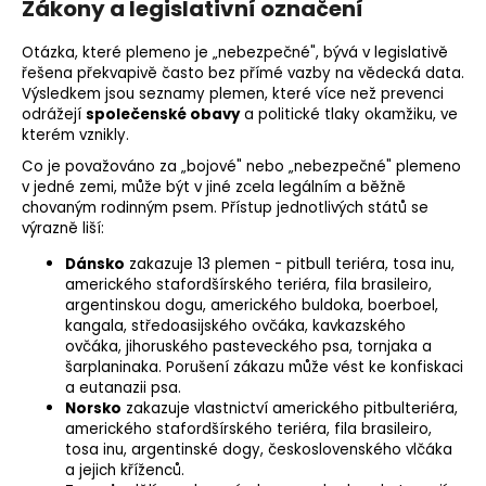
Zákony a legislativní označení
Otázka, které plemeno je „nebezpečné", bývá v legislativě
řešena překvapivě často bez přímé vazby na vědecká data.
Výsledkem jsou seznamy plemen, které více než prevenci
odrážejí
společenské obavy
a politické tlaky okamžiku, ve
kterém vznikly.
Co je považováno za „bojové" nebo „nebezpečné" plemeno
v jedné zemi, může být v jiné zcela legálním a běžně
chovaným rodinným psem. Přístup jednotlivých států se
výrazně liší:
Dánsko
zakazuje 13 plemen - pitbull teriéra, tosa inu,
amerického stafordšírského teriéra, fila brasileiro,
argentinskou dogu, amerického buldoka, boerboel,
kangala, středoasijského ovčáka, kavkazského
ovčáka, jihoruského pasteveckého psa, tornjaka a
šarplaninaka. Porušení zákazu může vést ke konfiskaci
a eutanazii psa.
Norsko
zakazuje vlastnictví amerického pitbulteriéra,
amerického stafordšírského teriéra, fila brasileiro,
tosa inu, argentinské dogy, československého vlčáka
a jejich kříženců.