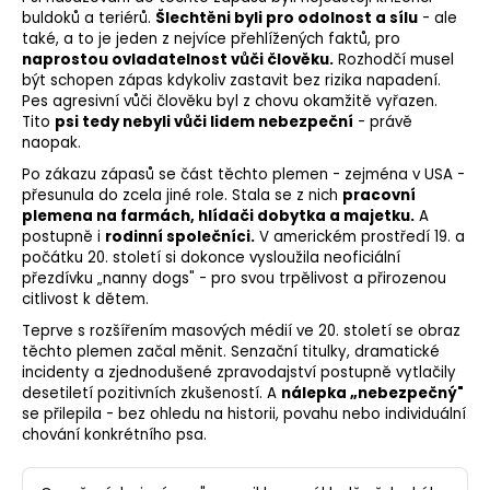
buldoků a teriérů.
Šlechtěni byli pro odolnost a sílu
- ale
také, a to je jeden z nejvíce přehlížených faktů, pro
naprostou ovladatelnost vůči člověku.
Rozhodčí musel
být schopen zápas kdykoliv zastavit bez rizika napadení.
Pes agresivní vůči člověku byl z chovu okamžitě vyřazen.
Tito
psi tedy nebyli vůči lidem nebezpeční
- právě
naopak.
Po zákazu zápasů se část těchto plemen - zejména v USA -
přesunula do zcela jiné role. Stala se z nich
pracovní
plemena na farmách, hlídači dobytka a majetku.
A
postupně i
rodinní společníci.
V americkém prostředí 19. a
počátku 20. století si dokonce vysloužila neoficiální
přezdívku „nanny dogs" - pro svou trpělivost a přirozenou
citlivost k dětem.
Teprve s rozšířením masových médií ve 20. století se obraz
těchto plemen začal měnit. Senzační titulky, dramatické
incidenty a zjednodušené zpravodajství postupně vytlačily
desetiletí pozitivních zkušeností. A
nálepka „nebezpečný"
se přilepila - bez ohledu na historii, povahu nebo individuální
chování konkrétního psa.