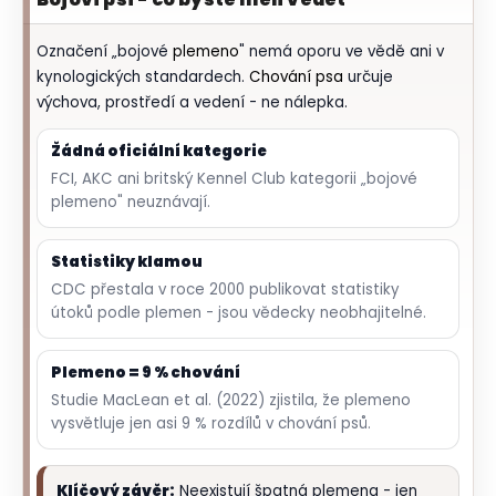
o
r
Označení „bojové
plemeno
" nemá oporu ve vědě ani v
u
kynologických standardech.
Chování psa
určuje
č
výchova, prostředí a vedení - ne nálepka.
u
j
Žádná oficiální kategorie
e
FCI, AKC ani britský Kennel Club kategorii „bojové
m
plemeno" neuznávají.
e
Statistiky klamou
CDC přestala v roce 2000 publikovat statistiky
útoků podle plemen - jsou vědecky neobhajitelné.
Plemeno = 9 % chování
Studie MacLean et al. (2022) zjistila, že plemeno
vysvětluje jen asi 9 % rozdílů v chování psů.
Klíčový závěr:
Neexistují špatná plemena - jen