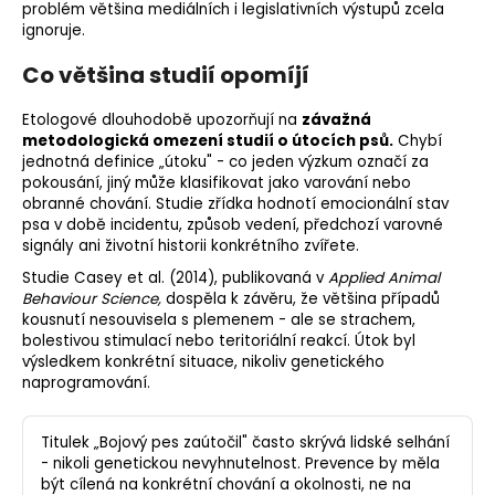
problém většina mediálních i legislativních výstupů zcela
ignoruje.
Co většina studií opomíjí
Etologové dlouhodobě upozorňují na
závažná
metodologická omezení studií o útocích psů.
Chybí
jednotná definice „útoku" - co jeden výzkum označí za
pokousání, jiný může klasifikovat jako varování nebo
obranné chování. Studie zřídka hodnotí emocionální stav
psa v době incidentu, způsob vedení, předchozí varovné
signály ani životní historii konkrétního zvířete.
Studie Casey et al. (2014), publikovaná v
Applied Animal
Behaviour Science,
dospěla k závěru, že většina případů
kousnutí nesouvisela s plemenem - ale se strachem,
bolestivou stimulací nebo
teritoriální
reakcí. Útok byl
výsledkem konkrétní situace, nikoliv genetického
naprogramování.
Titulek „Bojový pes zaútočil" často skrývá lidské selhání
- nikoli genetickou nevyhnutelnost. Prevence by měla
být cílená na konkrétní chování a okolnosti, ne na