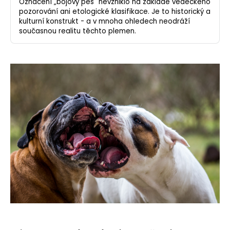
Označení „bojový pes" nevzniklo na základě vědeckého
pozorování ani etologické klasifikace. Je to historický a
kulturní konstrukt - a v mnoha ohledech neodráží
současnou realitu těchto plemen.