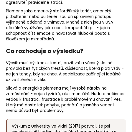
agresivitě" pravidelně ztrácí.
Plemena jako americký stafordšírský teriér, americký
pitbulteriér nebo bulteriér jsou při správném přístupu
výjimečně oddaná a vnímavá. Mnohé z nich jsou v USA
oficiálně využívány jako canisterapeutičtí psi - jejich
schopnost číst emoce a navazovat hluboké pouto s
člověkem je mimořádná.
Co rozhoduje o výsledku?
Výcvik musí být konzistentní, pozitivní a včasný. Jasná
pravidla bez fyzických trestů, důslednost, která platí vždy -
ne jen tehdy, kdy se chce. A socializace začínající ideálně
už ve štěněčím věku.
Silová a energická plemena mají vysoké nároky na
zaměstnání - nejen fyzické, ale i mentální. Nuda a nečinnost
vedou k frustraci, frustrace k problémovému chování. Pes,
který má dostatek pohybu, podnětů a jasného vedení,
nemá důvod být problémový.
Výzkum z Univerzity ve Vídni (2017) potvrdil, že psi
synchronizují hladinu stresového hormonu kortizolu s