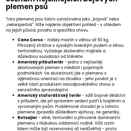
plemen psů
Tato plemena jsou často označována jako „bojová" nebo
„nebezpečná". Níže najdete objektivní pohled - s ohledem
na jejich původ, povahu a specifika chovu.
Cane Corso
- italský mastin s váhou až 50 kg.
Přirozený strážce s vysokým loveckým pudem a silnou
teritorialitou. Vyžaduje zkušeného majitele a
důslednou socializaci od štěněte.
Americký pitbulteriér
- jedno z nejčastěji
skloňovaných plemen v médiích i pojistných
podmínkách. Ve skutečnosti jde o plemeno s
výjimečnou orientací na člověka - jeho pověst je z
velké části produktem nezodpovědného chovu a
senzačního zpravodajství.
Americký stafordšírský teriér
- sdílí bojové dědictví
s pitbulem, ale při správném vedení patří k loajálním a
vyrovnaným psům. Problémové chování je u tohoto
plemene zpravidla důsledkem výchovy, ne genetiky.
Rotvajler
- silné, teritoriální a přirozeně dominantní
plemeno s hlubokou oddaností rodině. Vůči cizím
lidem může být rezervovaný až nedůvěřivý - proto