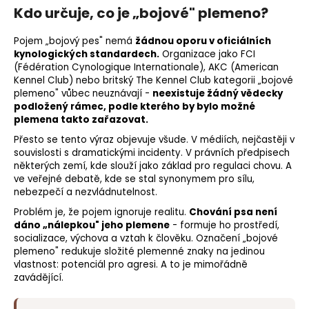
Kdo určuje, co je „bojové" plemeno?
Pojem „bojový pes" nemá
žádnou oporu v oficiálních
kynologických standardech.
Organizace jako FCI
(Fédération Cynologique Internationale), AKC (American
Kennel Club) nebo britský The Kennel Club kategorii „bojové
plemeno" vůbec neuznávají -
neexistuje žádný vědecky
podložený rámec, podle kterého by bylo možné
plemena takto zařazovat.
Přesto se tento výraz objevuje všude. V médiích, nejčastěji v
souvislosti s dramatickými incidenty. V právních předpisech
některých zemí, kde slouží jako základ pro regulaci chovu. A
ve veřejné debatě, kde se stal synonymem pro sílu,
nebezpečí a nezvládnutelnost.
Problém je, že pojem ignoruje realitu.
Chování psa není
dáno „nálepkou" jeho plemene
- formuje ho prostředí,
socializace
, výchova a vztah k člověku. Označení „bojové
plemeno" redukuje složité plemenné znaky na jedinou
vlastnost: potenciál pro agresi. A to je mimořádně
zavádějící.