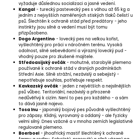
vyžaduje důslednou socializaci a jasné vedení.
Kangal
- turecký
pastevecký pes
s váhou až 65 kg a
jedním z nejvyšších naměřených stiských tlaků čelistí u
psů. Šlechtěn k ochraně stád před predátory - jeho
instinkty jsou silné a vedení musí být tomu
přizpůsobeno.
Dogo Argentino
- lovecký pes na velkou kořist,
vyšlechtěný pro práci v náročném terénu. Vysoká
odolnost, silné sebevědomí a výrazný lovecký pud -
vhodný pouze pro zkušené majitele.
Středoasijský ovčák
- mohutné, starobylé plemeno
používané k ochraně stád v drsných podmínkách
Střední Asie. Silně strážní, nezávislý a sebejistý -
nepotřebuje souhlas, potřebuje respekt.
Kavkazský ovčák
- jeden z největších a nejsilnějších
psů vůbec. Teritoriální, nezávislý a přirozeně
nedůvěřivý k cizím. Není to pes pro každého - a sám
to dává jasně najevo.
Tosa Inu
- japonský bojový pes původně vyšlechtěný
pro zápasy. Klidný, vyrovnaný a oddaný - ale fyzicky
velmi silný. Dnes vzácné a v mnoha zemích legislativně
regulované plemeno.
Boerboel
- jihoafrický mastif šlechtěný k ochraně