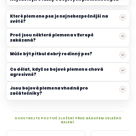
Které plemeno psa je nejnebezpečnější na
světě?
Proč jsou některá plemena v Evropě
zakázaná?
Může být pitbul dobrý rodinný pes?
Co dělat, když se bojové plemeno chová
agresivně?
Jsou bojová plemena vhodná pro
začátečníky?