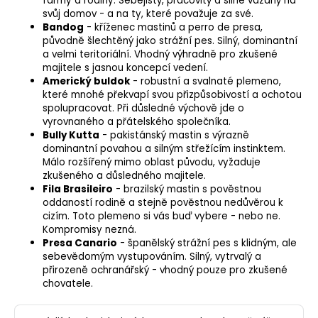
farmy a rodiny. Sebejistý, pracovitý a silně vázaný na
svůj domov - a na ty, které považuje za své.
Bandog
- kříženec mastinů a perro de presa,
původně šlechtěný jako strážní pes. Silný, dominantní
a velmi teritoriální. Vhodný výhradně pro zkušené
majitele s jasnou koncepcí vedení.
Americký buldok
- robustní a svalnaté plemeno,
které mnohé překvapí svou přizpůsobivostí a ochotou
spolupracovat. Při důsledné výchově jde o
vyrovnaného a přátelského společníka.
Bully Kutta
- pakistánský mastin s výrazně
dominantní povahou a silným střežícím instinktem.
Málo rozšířený mimo oblast původu, vyžaduje
zkušeného a důsledného majitele.
Fila Brasileiro
- brazilský mastin s pověstnou
oddaností rodině a stejně pověstnou nedůvěrou k
cizím. Toto plemeno si vás buď vybere - nebo ne.
Kompromisy nezná.
Presa Canario
- španělský strážní pes s klidným, ale
sebevědomým vystupováním. Silný, vytrvalý a
přirozeně ochranářský - vhodný pouze pro zkušené
chovatele.