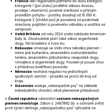
Francie
dělí regulovaná plemena do dvou kategorií.
Kategorie 1 (psi útoku) podléhá zákazu dovozu,
prodeje i vlastnictví, povinné sterilizaci a přísným
pravidlům pohybu - postihy dosahují až 15 000 €.
Kategorie 2 (
strážní psi
) je povolena za podmínek
atestace, pojištění a povinného náhubku a vodítka na
veřejnosti.
Velká Británie
od roku 2024 zcela zakázala American
Bully XL. Dlouhodobě platí také zákaz argentinské
dogy, fila brasileiro a tosa inu.
Rakousko
omezuje ve Vídni chov několika plemen -
mimo jiné bulteriéra, amerického stafordšírského
teriéra, amerického pitbulteriéra, neapolské dogy,
rotvajlera a argentinské dogy. Povolen je pouze chov
s příslušnou kvalifikací
psovoda
.
Německo
nechává regulaci na jednotlivých
spolkových zemích - pravidla se proto liší kraj od
kraje.
Slovensko
eviduje „nebezpečné psy" na základě
individuálního chování, nikoli plemenné příslušnosti.
V
České republice
celostátní
seznam nebezpečných
plemen neexistuje.
Zákon č. 246/1992 Sb. o ochraně zvířat
proti týrání definuje „nebezpečného psa" výhradně na