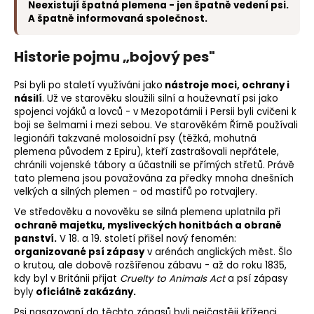
Neexistují špatná plemena - jen špatně vedení psi.
A špatně informovaná společnost.
Historie pojmu „bojový pes"
Psi byli po staletí využíváni jako
nástroje moci, ochrany i
násilí
. Už ve starověku sloužili silní a houževnatí psi jako
spojenci vojáků a lovců - v Mezopotámii i Persii byli cvičeni k
boji se šelmami i mezi sebou. Ve starověkém Římě používali
legionáři takzvané molosoidní psy (těžká, mohutná
plemena původem z Epiru), kteří zastrašovali nepřátele,
chránili vojenské tábory a účastnili se přímých střetů. Právě
tato plemena jsou považována za předky mnoha dnešních
velkých a silných plemen - od mastifů po rotvajlery.
Ve středověku a novověku se silná plemena uplatnila při
ochraně majetku, mysliveckých honitbách a obraně
panství.
V 18. a 19. století přišel nový fenomén:
organizované psí zápasy
v arénách anglických měst. Šlo
o krutou, ale dobově rozšířenou zábavu - až do roku 1835,
kdy byl v Británii přijat
Cruelty to Animals Act
a psí zápasy
byly
oficiálně zakázány.
Psi nasazovaní do těchto zápasů byli nejčastěji
kříženci