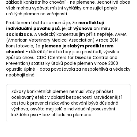
základě konkrétního chování - ne plemene. Jednotlivé obce
však mohou vydávat místní vyhlášky omezující pohyb
určitých plemen na veřejnosti.
Problémem těchto seznamů je, že
nereflektují
individuální povahu psů,
jejich
výchovu
ani míru
socializace
. A vědecký konsenzus jim příliš nepřeje. AVMA
(American Veterinary Medical Association) v roce 2014
konstatovala, že
plemeno je slabým prediktorem
chování
- důležitějšími faktory jsou prostředí, výcvik a
způsob chovu. CDC (Centers for Disease Control and
Prevention) statistiky útoků podle plemen v roce 2000
opustila úplně - data považovala za nespolehlivá a vědecky
neobhajitelná.
Zákazy konkrétních plemen nemusí vždy přinášet
očekávaný efekt v oblasti bezpečnosti. Osvědčenější
cestou k prevenci rizikového chování bývá důsledná
výchova, osvěta majitelů a individuální posuzování
každého psa - bez ohledu na plemeno.