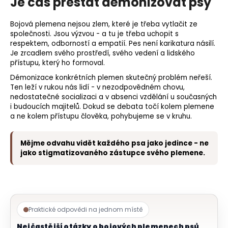
Je čas přestat démonizovat psy
Bojová plemena nejsou zlem, které je třeba vytlačit ze
společnosti. Jsou výzvou - a tu je třeba uchopit s
respektem, odborností a empatií. Pes není karikatura násilí.
Je zrcadlem svého prostředí, svého vedení a lidského
přístupu, který ho formoval.
Démonizace konkrétních plemen skutečný problém neřeší.
Ten leží v rukou nás lidí - v nezodpovědném chovu,
nedostatečné socializaci a v absenci vzdělání u současných
i budoucích majitelů. Dokud se debata točí kolem plemene
a ne kolem přístupu člověka, pohybujeme se v kruhu.
Mějme odvahu vidět každého psa jako jedince - ne
jako stigmatizovaného zástupce svého plemene.
Praktické odpovědi na jednom místě
Nejčastější otázky o bojových plemenech psů