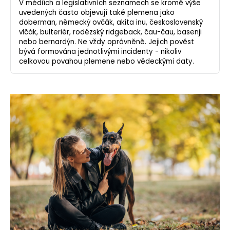
V médiích a legislativních seznamech se kromě výše
uvedených často objevují také plemena jako
doberman, německý ovčák, akita inu, československý
vlčák, bulteriér, rodézský ridgeback, čau-čau, basenji
nebo bernardýn. Ne vždy oprávněně. Jejich pověst
bývá formována jednotlivými incidenty - nikoliv
celkovou povahou plemene nebo vědeckými daty.