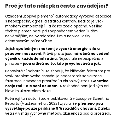
Proč je tato nálepka často zavádějící?
Označení „bojové plemeno" automaticky vyvolává asociace
s nebezpečím, agresí a ztrátou kontroly. Realita je však
mnohem komplexnější - a často zcela opačná. Většina
těchto plemen patří při zodpovědném vedení k těm
nejvěrnějším, nejovladatelnějším a nejvíce lidsky
orientovaným psům vůbec.
Jejich
společným znakem je vysoká energie, síla a
pracovní nasazení.
Právě proto jsou
náročná na vedení,
výcvik a každodenní rutinu.
Nejsou ale nebezpečná z
principu -
jsou citlivá na to, kdo je vychovává a jak.
Behaviorální odborníci se shodují, že klíčovým faktorem pro
vznik problémového chování je nedostatek socializace,
frustrace, nevhodné prostředí a chronický stres.
Genetika
hraje roli - ale není osudem.
A rozhodně není jediným ani
hlavním ukazatelem rizika.
Potvrzují to i data. Studie publikovaná v časopise Scientific
Reports (MacLean et al., 2022) zjistila, že
plemeno psa
vysvětluje pouze přibližně 9 % rozdílů v chování.
Daleko
větší vliv mají výchovné metody, zkušenosti psa a prostředí,