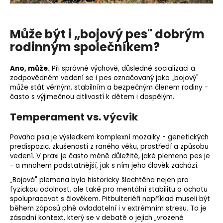
Může být i „bojový pes" dobrým
rodinným společníkem?
Ano, může.
Při správné výchově, důsledné socializaci a
zodpovědném vedení se i pes označovaný jako „bojový"
může stát věrným, stabilním a bezpečným členem rodiny -
často s výjimečnou citlivostí k dětem i dospělým.
Temperament vs. výcvik
Povaha psa
je výsledkem komplexní mozaiky - genetických
predispozic, zkušeností z raného věku, prostředí a způsobu
vedení. V praxi je často méně důležité, jaké plemeno pes je
- a mnohem podstatnější, jak s ním jeho člověk zachází.
„Bojová" plemena byla historicky šlechtěna nejen pro
fyzickou odolnost, ale také pro mentální stabilitu a ochotu
spolupracovat s člověkem. Pitbulteriéři například museli být
během zápasů plně ovladatelní i v extrémním stresu. To je
zásadní kontext, který se v debatě o jejich „vrozené