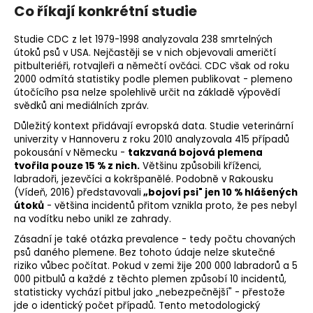
Co říkají konkrétní studie
Studie CDC z let 1979-1998 analyzovala 238 smrtelných
útoků psů v USA. Nejčastěji se v nich objevovali američtí
pitbulteriéři, rotvajleři a němečtí ovčáci. CDC však od roku
2000 odmítá statistiky podle plemen publikovat - plemeno
útočícího psa nelze spolehlivě určit na základě výpovědí
svědků ani mediálních zpráv.
Důležitý kontext přidávají evropská data. Studie veterinární
univerzity v Hannoveru z roku 2010 analyzovala 415 případů
pokousání v Německu -
takzvaná bojová plemena
tvořila pouze 15 % z nich.
Většinu způsobili kříženci,
labradoři, jezevčíci a kokršpanělé. Podobně v Rakousku
(Vídeň, 2016) představovali
„bojoví psi" jen 10 % hlášených
útoků
- většina incidentů přitom vznikla proto, že pes nebyl
na vodítku nebo unikl ze zahrady.
Zásadní je také otázka prevalence - tedy počtu chovaných
psů daného plemene. Bez tohoto údaje nelze skutečné
riziko vůbec počítat. Pokud v zemi žije 200 000 labradorů a 5
000 pitbulů a každé z těchto plemen způsobí 10 incidentů,
statisticky vychází pitbul jako „nebezpečnější" - přestože
jde o identický počet případů. Tento metodologický