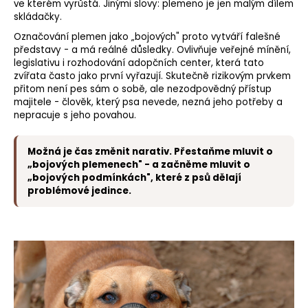
ve kterém vyrůstá. Jinými slovy: plemeno je jen malým dílem
skládačky.
Označování plemen jako „bojových" proto vytváří falešné
představy - a má reálné důsledky. Ovlivňuje veřejné mínění,
legislativu i rozhodování adopčních center, která tato
zvířata často jako první vyřazují. Skutečně rizikovým prvkem
přitom není pes sám o sobě, ale nezodpovědný přístup
majitele - člověk, který psa nevede, nezná jeho potřeby a
nepracuje s jeho povahou.
Možná je čas změnit narativ. Přestaňme mluvit o
„bojových plemenech" - a začněme mluvit o
„bojových podmínkách", které z psů dělají
problémové jedince.