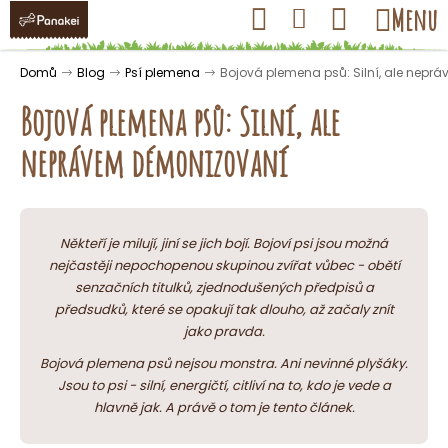
K
Přejít
Hledat
Nákupní
Menu
Přihlášení
na
o
obsah
košík
Zpět
Zpět
š
Domů
Blog
Psí plemena
Bojová plemena psů: Silní, ale nep
í
Bojová plemena psů: Silní, ale
k
neprávem démonizovaní
C
o
p
Někteří je milují, jiní se jich bojí. Bojoví psi jsou možná
o
nejčastěji nepochopenou skupinou zvířat vůbec - obětí
senzačních titulků, zjednodušených předpisů a
t
předsudků, které se opakují tak dlouho, až začaly znít
ř
jako pravda.
e
Bojová plemena psů nejsou monstra. Ani nevinné plyšáky.
b
Jsou to psi - silní, energičtí, citliví na to, kdo je vede a
u
hlavně jak. A právě o tom je tento článek.
j