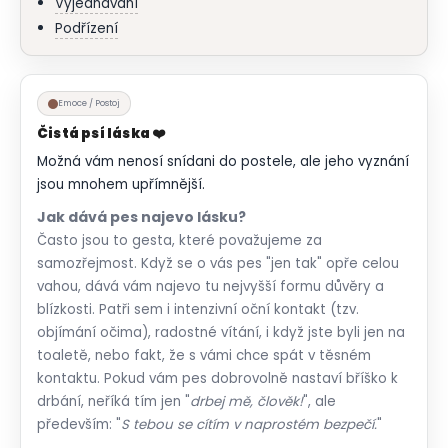
Vyjednávání
Podřízení
Emoce / Postoj
Čistá psí láska ❤️
Možná vám nenosí snídani do postele, ale jeho vyznání
jsou mnohem upřímnější.
Jak dává pes najevo lásku?
Často jsou to gesta, které považujeme za
samozřejmost. Když se o vás pes "jen tak" opře celou
vahou, dává vám najevo tu nejvyšší formu důvěry a
blízkosti. Patři sem i intenzivní oční kontakt (tzv.
objímání očima), radostné vítání, i když jste byli jen na
toaletě, nebo fakt, že s vámi chce spát v těsném
kontaktu. Pokud vám pes dobrovolně nastaví bříško k
drbání, neříká tím jen "
drbej mě, člověk!
", ale
především: "
S tebou se cítím v naprostém bezpečí.
"