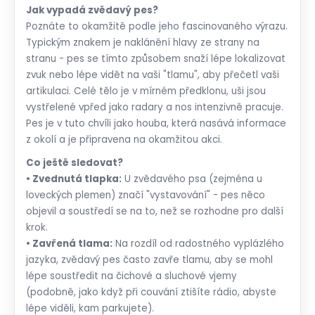
Jak vypadá zvědavý pes?
Poznáte to okamžitě podle jeho fascinovaného výrazu.
Typickým znakem je naklánění hlavy ze strany na
stranu - pes se tímto způsobem snaží lépe lokalizovat
zvuk nebo lépe vidět na vaši "tlamu", aby přečetl vaši
artikulaci. Celé tělo je v mírném předklonu, uši jsou
vystřelené vpřed jako radary a nos intenzivně pracuje.
Pes je v tuto chvíli jako houba, která nasává informace
z okolí a je připravena na okamžitou akci.
Co ještě sledovat?
• Zvednutá tlapka:
U zvědavého psa (zejména u
loveckých plemen) značí "vystavování" - pes něco
objevil a soustředí se na to, než se rozhodne pro další
krok.
• Zavřená tlama:
Na rozdíl od radostného vyplázlého
jazyka, zvědavý pes často zavře tlamu, aby se mohl
lépe soustředit na čichové a sluchové vjemy
(podobně, jako když při couvání ztišíte rádio, abyste
lépe viděli, kam parkujete).