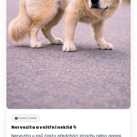
Emoce / Postoj
Nervozita a vnitřní neklid 🌀
Nervozita u psů často předchází strachu nebo agresi,