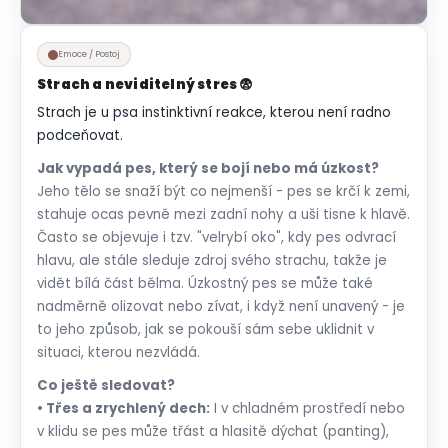
Emoce / Postoj
Strach a neviditelný stres 😨
Strach je u psa instinktivní reakce, kterou není radno
podceňovat.
Jak vypadá pes, který se bojí nebo má úzkost?
Jeho tělo se snaží být co nejmenší - pes se krčí k zemi,
stahuje ocas pevně mezi zadní nohy a uši tisne k hlavě.
Často se objevuje i tzv. "velrybí oko", kdy pes odvrací
hlavu, ale stále sleduje zdroj svého strachu, takže je
vidět bílá část bělma. Úzkostný pes se může také
nadměrně olizovat nebo zívat, i když není unavený - je
to jeho způsob, jak se pokouší sám sebe uklidnit v
situaci, kterou nezvládá.
Co ještě sledovat?
• Třes a zrychlený dech:
I v chladném prostředí nebo
v klidu se pes může třást a hlasitě dýchat (panting),