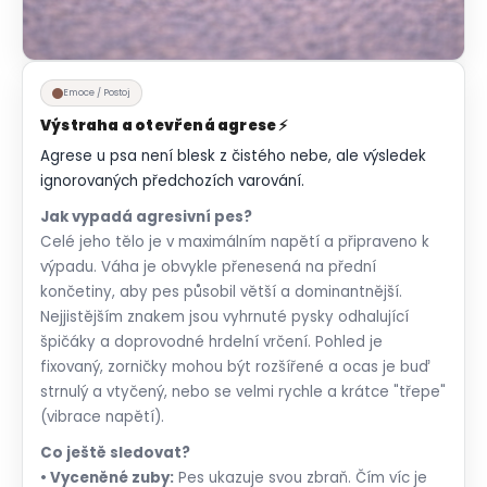
Emoce / Postoj
Výstraha a otevřená agrese ⚡
Agrese u psa není blesk z čistého nebe, ale výsledek
ignorovaných předchozích varování.
Jak vypadá agresivní pes?
Celé jeho tělo je v maximálním napětí a připraveno k
výpadu. Váha je obvykle přenesená na přední
končetiny, aby pes působil větší a dominantnější.
Nejjistějším znakem jsou vyhrnuté pysky odhalující
špičáky a doprovodné hrdelní vrčení. Pohled je
fixovaný, zorničky mohou být rozšířené a ocas je buď
strnulý a vtyčený, nebo se velmi rychle a krátce "třepe"
(vibrace napětí).
Co ještě sledovat?
• Vyceněné zuby:
Pes ukazuje svou zbraň. Čím víc je