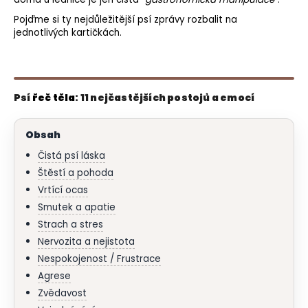
o
Pojďme si ty nejdůležitější psí zprávy rozbalit na
r
jednotlivých kartičkách.
u
č
u
j
Psí
řeč těla
: 11 nejčastějších postojů a emocí
e
m
e
Obsah
Čistá psí láska
Štěstí a pohoda
Vrtící ocas
Smutek a apatie
Strach a stres
Nervozita a nejistota
Nespokojenost / Frustrace
Agrese
Zvědavost