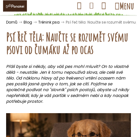
K
Přejít
Hledat
Nákupní
Menu
Přihlášení
na
o
obsah
košík
Zpět
Zpět
š
Domů
Blog
Trénink psa
Psí řeč těla: Naučte se rozumět svém
í
Psí řeč těla: Naučte se rozumět svému
k
psovi od čumáku až po ocas
C
o
Přáli byste si někdy, aby váš pes mohl mluvit? On to vlastně
dělá - neustále. Jen k tomu nepoužívá slova, ale celé své
p
tělo. Od náklonu hlavy až po frekvenci vrtění ocasem nám
o
pes posílá jasné zprávy o tom, jak se cítí. Pojďme se
t
společně podívat na "slovník" psích postojů, abyste už nikdy
nepřehlédli, kdy je váš parťák v sedmém nebi a kdy naopak
ř
potřebuje prostor.
e
b
u
j