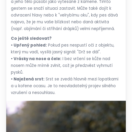
a jeho tělo působí jako vytesané z kamene. Tímto
gestem se snaží situaci zastavit. Může také dojít k
odvracení hlavy nebo k "velrybímu oku", kdy pes dává
najevo, že je mu vaše blízkost nebo daná aktivita
(např. objímání či stříhání drápků) velmi nepříjemná.
Co ještě sledovat?
• Upřený pohled:
Pokud pes nespustí oči z objektu,
který mu vadí, vysílá jasný signál: "Drž se dál".
• Vrásky na nose a čele:
I bez vrčení se kůže nad
nosem může mírně zvlnit, což je předzvěst vyhrnutí
pysků.
• Naježená srst:
Srst se zvedá hlavně mezi lopatkami
a u kořene ocasu. Je to neovladatelný projev silného
vzrušení a nesouhlasu.