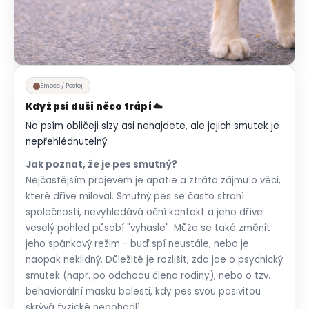
Emoce / Postoj
Když psí duši něco trápí ☁️
Na psím obličeji slzy asi nenajdete, ale jejich smutek je
nepřehlédnutelný.
Jak poznat, že je pes smutný?
Nejčastějším projevem je apatie a ztráta zájmu o věci,
které dříve miloval. Smutný pes se často straní
společnosti, nevyhledává oční kontakt a jeho dříve
veselý pohled působí "vyhasle". Může se také změnit
jeho spánkový režim - buď spí neustále, nebo je
naopak neklidný. Důležité je rozlišit, zda jde o psychický
smutek (např. po odchodu člena rodiny), nebo o tzv.
behaviorální masku bolesti, kdy pes svou pasivitou
skrývá fyzické nepohodlí.