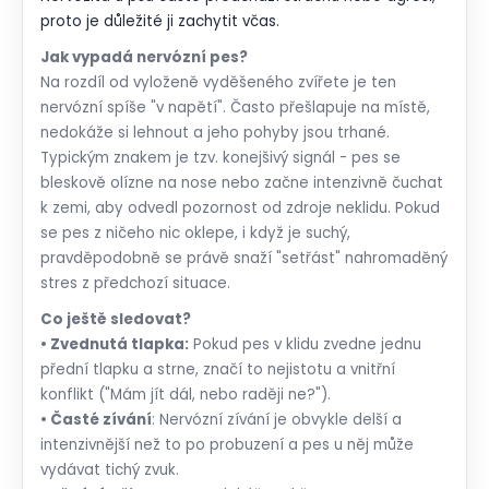
proto je důležité ji zachytit včas.
Jak vypadá nervózní pes?
Na rozdíl od vyloženě vyděšeného zvířete je ten
nervózní spíše "v napětí". Často přešlapuje na místě,
nedokáže si lehnout a jeho pohyby jsou trhané.
Typickým znakem je tzv. konejšivý signál - pes se
bleskově olízne na nose nebo začne intenzivně čuchat
k zemi, aby odvedl pozornost od zdroje neklidu. Pokud
se pes z ničeho nic oklepe, i když je suchý,
pravděpodobně se právě snaží "setřást" nahromaděný
stres z předchozí situace.
Co ještě sledovat?
• Zvednutá tlapka:
Pokud pes v klidu zvedne jednu
přední tlapku a strne, značí to nejistotu a vnitřní
konflikt ("Mám jít dál, nebo raději ne?").
• Časté zívání
: Nervózní zívání je obvykle delší a
intenzivnější než to po probuzení a pes u něj může
vydávat tichý zvuk.