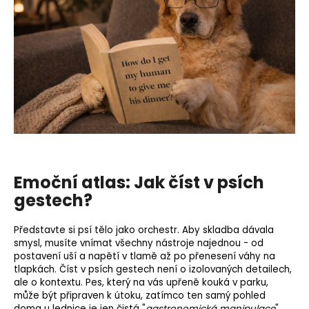
e
t
e
n
a
j
í
t
?
Emoční atlas: Jak číst v psích
gestech?
HLEDAT
Představte si psí tělo jako orchestr. Aby skladba dávala
smysl, musíte vnímat všechny nástroje najednou - od
postavení uší a napětí v tlamě až po přenesení váhy na
tlapkách. Číst v psích gestech není o izolovaných detailech,
D
ale o kontextu. Pes, který na vás upřeně kouká v parku,
o
může být připraven k útoku, zatímco ten samý pohled
p
doma u lednice je jen čistá "
gastronomická manipulace
".