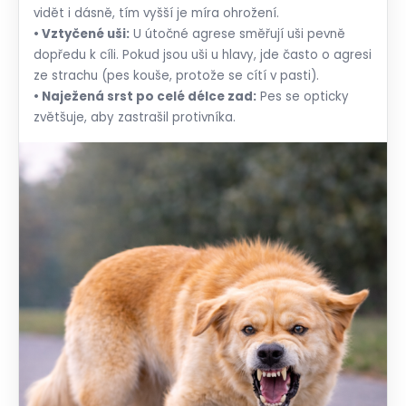
vidět i dásně, tím vyšší je míra ohrožení.
• Vztyčené uši:
U útočné agrese směřují uši pevně
dopředu k cíli. Pokud jsou uši u hlavy, jde často o agresi
ze strachu (pes kouše, protože se cítí v pasti).
• Naježená srst po celé délce zad:
Pes se opticky
zvětšuje, aby zastrašil protivníka.