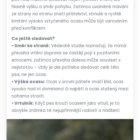
hlavně výšku a směr pohybu. Zatímco uvolněné mávání
ze strany na stranu značí přátelství, strnulé a rychlé
kmitání vysoko vztyčeného ocasu může být varováním
před konfliktem.
Co ještě sledovat?
• Směr ke straně:
Vědecké studie naznačují, že mírná
převaha vrtění doprava se častěji pojí s pozitivními
emocemi, zatímco převaha doleva může souviset s
nejistotou – vždy je ale potřeba sledovat celé tělo
psa, ne jen ocas.
• Výška ocasu:
Ocas v úrovni páteře značí klid, ocas
vysoko nad ní dominanci či napětí a ocas stažený mezi
nohama strach.
• Vrtulník:
Když pes krouží ocasem jako vrtulí, je to
obvykle známka té nejupřímnější radosti a nadšení.