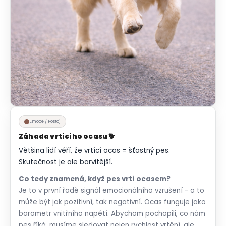
Emoce / Postoj
Záhada vrtícího ocasu 🐕
Většina lidí věří, že vrtící ocas = šťastný pes.
Skutečnost je ale barvitější.
Co tedy znamená, když pes vrtí ocasem?
Je to v první řadě signál emocionálního vzrušení - a to
může být jak pozitivní, tak negativní. Ocas funguje jako
barometr vnitřního napětí. Abychom pochopili, co nám
pes říká, musíme sledovat nejen rychlost vrtění, ale