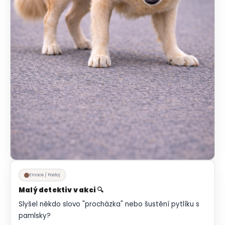
Emoce / Postoj
Malý detektiv v akci 🔍
Slyšel někdo slovo "procházka" nebo šustění pytlíku s
pamlsky?