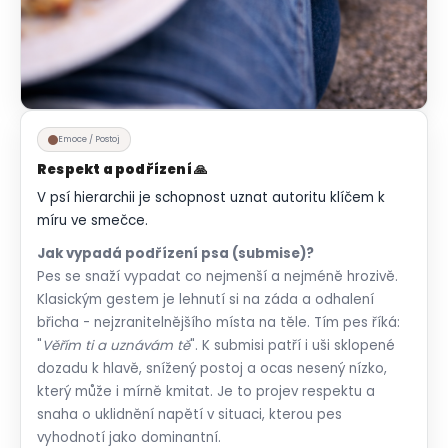
Emoce / Postoj
Respekt a podřízení 🙏
V psí hierarchii je schopnost uznat autoritu klíčem k
míru ve smečce.
Jak vypadá podřízení psa (submise)?
Pes se snaží vypadat co nejmenší a nejméně hrozivě.
Klasickým gestem je lehnutí si na záda a odhalení
břicha - nejzranitelnějšího místa na těle. Tím pes říká:
"
Věřím ti a uznávám tě
". K submisi patří i uši sklopené
dozadu k hlavě, snížený postoj a ocas nesený nízko,
který může i mírně kmitat. Je to projev respektu a
snaha o uklidnění napětí v situaci, kterou pes
vyhodnotí jako dominantní.