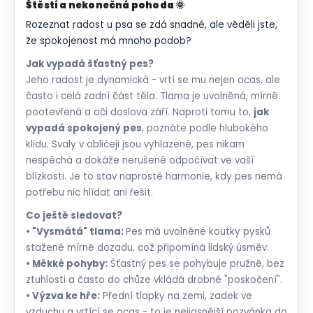
Štěstí a nekonečná pohoda 🌞
Rozeznat radost u psa se zdá snadné, ale věděli jste,
že spokojenost má mnoho podob?
Jak vypadá šťastný pes?
Jeho radost je dynamická - vrtí se mu nejen ocas, ale
často i celá zadní část těla. Tlama je uvolněná, mírně
pootevřená a oči doslova září. Naproti tomu to,
jak
vypadá spokojený pes
, poznáte podle hlubokého
klidu. Svaly v obličeji jsou vyhlazené, pes nikam
nespěchá a dokáže nerušeně odpočívat ve vaší
blízkosti. Je to stav naprosté harmonie, kdy pes nemá
potřebu nic hlídat ani řešit.
Co ještě sledovat?
• "Vysmátá" tlama:
Pes má uvolněné koutky pysků
stažené mírně dozadu, což připomíná lidský úsměv.
• Měkké pohyby:
Šťastný pes se pohybuje pružně, bez
ztuhlosti a často do chůze vkládá drobné "poskočení".
• Výzva ke hře:
Přední tlapky na zemi, zadek ve
vzduchu a vrtící se ocas - to je nejjasnější pozvánka do