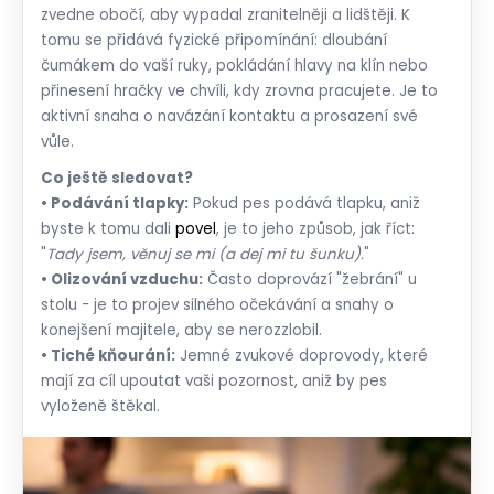
zvedne obočí, aby vypadal zranitelněji a lidštěji. K
tomu se přidává fyzické připomínání: dloubání
čumákem do vaší ruky, pokládání hlavy na klín nebo
přinesení hračky ve chvíli, kdy zrovna pracujete. Je to
aktivní snaha o navázání kontaktu a prosazení své
vůle.
Co ještě sledovat?
• Podávání tlapky:
Pokud pes podává tlapku, aniž
byste k tomu dali
povel
, je to jeho způsob, jak říct:
"
Tady jsem, věnuj se mi (a dej mi tu šunku).
"
• Olizování vzduchu:
Často doprovází "žebrání" u
stolu - je to projev silného očekávání a snahy o
konejšení majitele, aby se nerozzlobil.
• Tiché kňourání:
Jemné zvukové doprovody, které
mají za cíl upoutat vaši pozornost, aniž by pes
vyloženě štěkal.