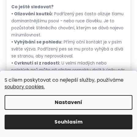
Co ještě sledovat?
• Olizování koutků:
Podřízený pes často olizuje tlamu
dominantnějšímu psovi - nebo ruce člověku. Je to
pozůstatek štěněcího chování, kterým se dává najevo
mírumilovnost.
• Vyhýbání se pohledu:
Přímý oční kontakt je v psím
světe výzva. Podřízený pes se mu proto vyhýbá a dívá
se stranou, aby neprovokoval.
• Cvrknutí si z radosti:
U velmi mladých nebo
nejistých psů může při silném respektu dojít k úniku pár
☀️🌡️ Doporučení pro letní měsíce. Během letních
kapek moči - je to tzv. submisivní močení, které značí
S cílem poskytovat co nejlepší služby, používáme
měsíců nedoporučujeme volit doručení do
velký respekt a silné emoce.
soubory cookies.
samoobslužných boxů, kde mohou být zásilky
vystaveny vysokým teplotám. Jelikož naše
produkty neobsahují chemické konzervanty,
Nastavení
doporučujeme zvolit doručení na adresu nebo
výdejní místo s obsluhou. Děkujeme, že spolu s
námi dbáte na zachování nejvyšší kvality produktů
Souhlasím
pro Vaše pejsky.