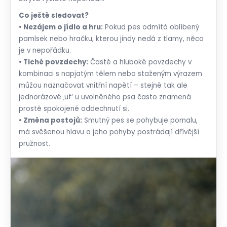
Co ještě sledovat?
• Nezájem o jídlo a hru:
Pokud pes odmítá oblíbený
pamlsek nebo hračku, kterou jindy nedá z tlamy, něco
je v nepořádku.
• Tiché povzdechy:
Časté a hluboké povzdechy v
kombinaci s napjatým tělem nebo staženým výrazem
můžou naznačovat vnitřní napětí – stejně tak ale
jednorázové ‚uf‘ u uvolněného psa často znamená
prostě spokojené oddechnutí si.
• Změna postojů:
Smutný pes se pohybuje pomalu,
má svěšenou hlavu a jeho pohyby postrádají dřívější
pružnost.