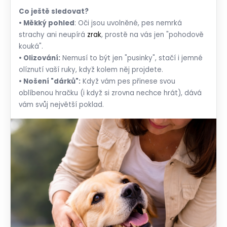
Co ještě sledovat?
• Měkký pohled
: Oči jsou uvolněné, pes nemrká
strachy ani neupírá
zrak
, prostě na vás jen "pohodově
kouká".
• Olizování:
Nemusí to být jen "pusinky", stačí i jemné
olíznutí vaší ruky, když kolem něj projdete.
• Nošení "dárků":
Když vám pes přinese svou
oblíbenou hračku (i když si zrovna nechce hrát), dává
vám svůj největší poklad.