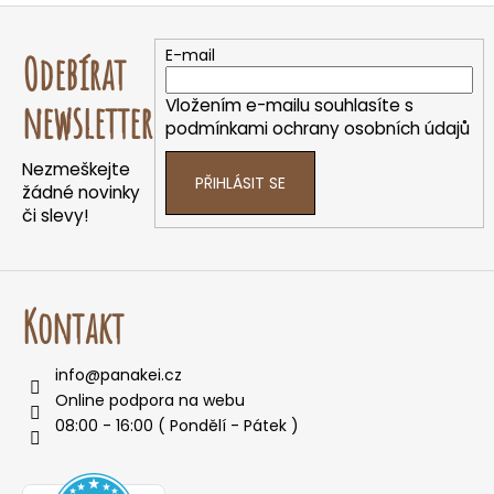
Z
o
á
r
E-mail
Odebírat
u
p
č
a
Vložením e-mailu souhlasíte s
newsletter
u
t
podmínkami ochrany osobních údajů
j
í
e
Nezmeškejte
PŘIHLÁSIT SE
m
žádné novinky
e
či slevy!
Kontakt
info
@
panakei.cz
Online podpora na webu
08:00 - 16:00 ( Pondělí - Pátek )