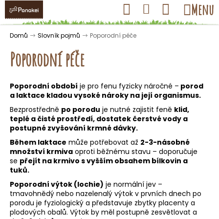
K
Přejít
Hledat
Nákupní
Menu
Přihlášení
na
o
obsah
košík
Zpět
Zpět
š
Domů
Slovník pojmů
Poporodní péče
í
Poporodní péče
k
Poporodní období
je pro fenu fyzicky náročné –
porod
C
a
laktace
kladou vysoké nároky na její organismus.
o
Bezprostředně
po porodu
je nutné zajistit feně
klid,
p
teplé a čisté prostředí, dostatek čerstvé vody a
postupné zvyšování krmné dávky.
o
t
Během laktace
může potřebovat až
2-3-násobné
množství krmiva
oproti běžnému stavu – doporučuje
ř
se
přejít na krmivo s vyšším obsahem bílkovin a
e
tuků.
b
Poporodní výtok (lochie)
je normální jev –
u
tmavohnědý nebo nazelenalý výtok v prvních dnech po
porodu je fyziologický a představuje zbytky placenty a
j
plodových obalů. Výtok by měl postupně zesvětlovat a