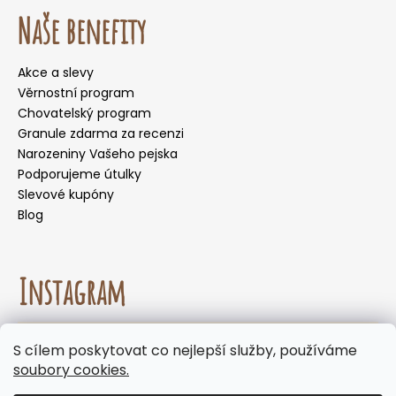
Naše benefity
Akce a slevy
Věrnostní program
Chovatelský program
Granule zdarma za recenzi
Narozeniny Vašeho pejska
Podporujeme útulky
Slevové kupóny
Blog
Instagram
☀️🌡️ Doporučení pro letní měsíce. Během letních
S cílem poskytovat co nejlepší služby, používáme
měsíců nedoporučujeme volit doručení do
Sledovat na Instagramu
soubory cookies.
samoobslužných boxů, kde mohou být zásilky
vystaveny vysokým teplotám. Jelikož naše