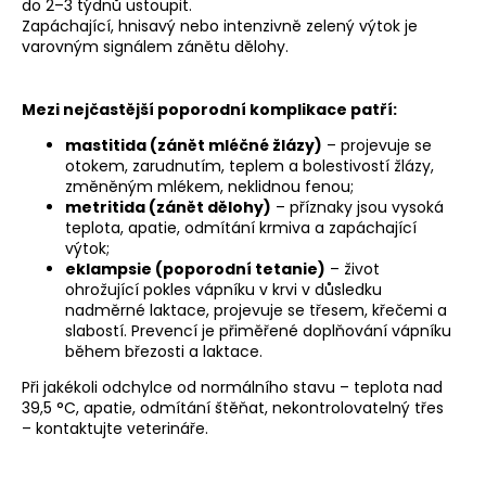
e
do 2–3 týdnů ustoupit.
t
Zapáchající, hnisavý nebo intenzivně zelený výtok je
varovným signálem zánětu dělohy.
e
n
Mezi nejčastější poporodní komplikace patří:
a
j
mastitida (zánět mléčné žlázy)
– projevuje se
otokem, zarudnutím, teplem a bolestivostí žlázy,
í
změněným mlékem, neklidnou fenou;
t
metritida (
zánět dělohy
)
– příznaky jsou vysoká
?
teplota, apatie, odmítání krmiva a zapáchající
výtok;
eklampsie (poporodní tetanie)
– život
ohrožující pokles
vápníku
v krvi v důsledku
nadměrné laktace, projevuje se třesem, křečemi a
slabostí. Prevencí je přiměřené doplňování vápníku
HLEDAT
během březosti a laktace.
Při jakékoli odchylce od normálního stavu – teplota nad
39,5 °C, apatie,
odmítání štěňat
, nekontrolovatelný třes
– kontaktujte veterináře.
D
o
p