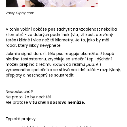
Zdroj: Giphy.com
A tohle volání dokáže pes zachytit na vzdálenost několika
kilometrů - za dobrých podmínek (vítr,
vlhkost
, otevřený
terén) klidně i více než tři kilometry. Je to, jako by měl
radar, který nikdy nevypnete.
Jakmile signál dorazí, tělo psa reaguje okamžite. Stoupá
hladina testosteronu, zrychluje se srdeční tep i dýchání,
mozek přepíná z režimu
rozum
do režimu
pud.
A z
vyrovnaného společníka se stává neklidní tulák - rozptýlený,
přepjatý a neschopný se soustředit.
Neposlouchá?
Ne proto, že by nechtěl.
Ale protože
v tu chvíli doslova nemůže.
Typické projevy: