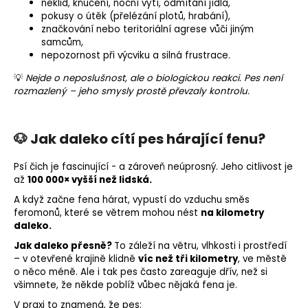
neklid, kňučení, noční
vytí
, odmítání jídla,
pokusy o útěk (přelézání plotů, hrabání),
značkování nebo
teritoriální
agrese vůči jiným
samcům,
nepozornost při výcviku a silná frustrace.
💡
Nejde o neposlušnost, ale o biologickou reakci. Pes není
rozmazlený – jeho smysly prostě převzaly kontrolu.
🐶 Jak daleko cítí pes hárající fenu?
Psí
čich
je fascinující - a zároveň neúprosný. Jeho citlivost je
až
100 000× vyšší než lidská.
A když začne fena hárat, vypustí do vzduchu směs
feromonů, které se větrem mohou nést
na kilometry
daleko.
Jak daleko přesně?
To záleží na větru, vlhkosti i prostředí
– v otevřené krajině klidně
víc než tři kilometry
, ve městě
o něco méně.
Ale i tak pes často zareaguje dřív, než si
všimnete, že někde poblíž vůbec nějaká fena je.
V praxi to znamená, že pes: