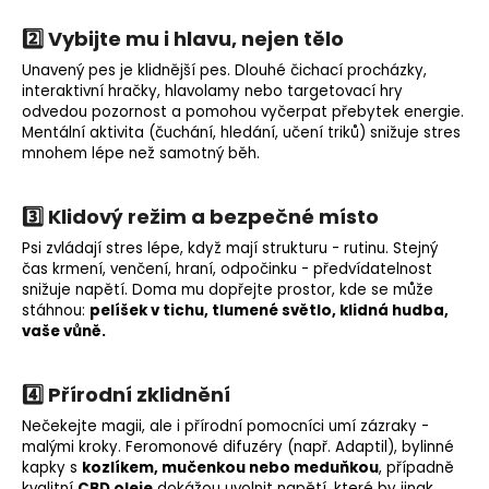
2️⃣ Vybijte mu i hlavu, nejen tělo
Unavený pes je klidnější pes. Dlouhé čichací procházky,
interaktivní hračky, hlavolamy nebo targetovací hry
odvedou pozornost a pomohou vyčerpat přebytek energie.
Mentální aktivita (čuchání, hledání, učení triků) snižuje stres
mnohem lépe než samotný běh.
3️⃣ Klidový režim a bezpečné místo
Psi zvládají stres lépe, když mají strukturu - rutinu. Stejný
čas krmení, venčení, hraní, odpočinku - předvídatelnost
snižuje napětí. Doma mu dopřejte prostor, kde se může
stáhnou:
pelíšek v tichu, tlumené světlo, klidná hudba,
vaše vůně.
4️⃣ Přírodní zklidnění
Nečekejte magii, ale i přírodní pomocníci umí zázraky -
malými kroky. Feromonové difuzéry (např. Adaptil), bylinné
kapky s
kozlíkem, mučenkou nebo meduňkou
, případně
kvalitní
CBD oleje
dokážou uvolnit napětí, které by jinak