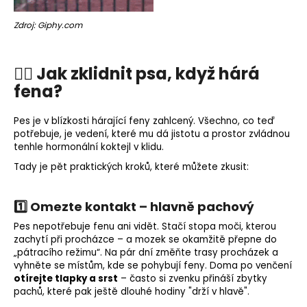
Zdroj: Giphy.com
🧘‍♂️ Jak zklidnit psa, když hárá
fena?
Pes je v blízkosti hárající feny zahlcený. Všechno, co teď
potřebuje, je vedení, které mu dá jistotu a prostor zvládnou
tenhle hormonální koktejl v klidu.
Tady je pět praktických kroků, které můžete zkusit:
1️⃣ Omezte kontakt – hlavně pachový
Pes nepotřebuje fenu ani vidět. Stačí stopa moči, kterou
zachytí při procházce – a mozek se okamžitě přepne do
„pátracího režimu“.
Na pár dní změňte trasy procházek a
vyhněte se místům, kde se pohybují feny.
Doma po venčení
otírejte tlapky a srst
– často si zvenku přináší zbytky
pachů, které pak ještě dlouhé hodiny "drží v hlavě".