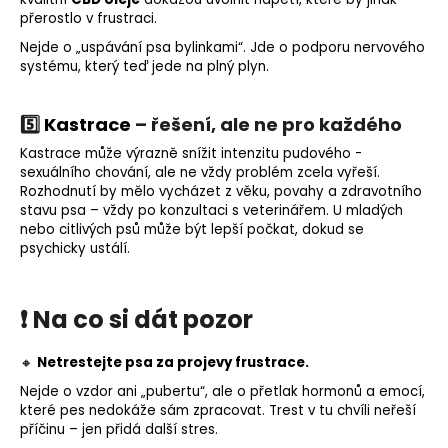
přerostlo v frustraci.
Nejde o „uspávání psa bylinkami“. Jde o podporu nervového
systému, který teď jede na plný plyn.
5️⃣
Kastrace
– řešení, ale ne pro každého
Kastrace může výrazně snížit intenzitu pudového -
sexuálního chování, ale ne vždy problém zcela vyřeší.
Rozhodnutí by mělo vycházet z věku, povahy a zdravotního
stavu psa – vždy po konzultaci s veterinářem. U mladých
nebo citlivých psů může být lepší počkat, dokud se
psychicky ustálí.
❗ Na co si dát pozor
🔸
Netrestejte psa za projevy frustrace.
Nejde o vzdor ani „pubertu“, ale o přetlak hormonů a emocí,
které pes nedokáže sám zpracovat.
Trest v tu chvíli neřeší
příčinu – jen přidá další stres.