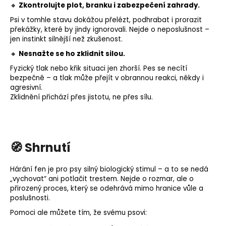
🔸
Zkontrolujte plot, branku i zabezpečení zahrady.
Psi v tomhle stavu dokážou přelézt, podhrabat i prorazit
překážky, které by jindy ignorovali.
Nejde o neposlušnost –
jen instinkt silnější než zkušenost.
🔸
Nesnažte se ho zklidnit silou.
Fyzický tlak nebo křik situaci jen zhorší.
Pes se necítí
bezpečně – a tlak může přejít v obrannou reakci, někdy i
agresivní.
Zklidnění přichází přes jistotu, ne přes sílu.
🧭 Shrnutí
Hárání fen je pro psy silný biologický stimul – a to se nedá
„vychovat“ ani potlačit trestem.
Nejde o rozmar, ale o
přirozený proces, který se odehrává mimo hranice vůle a
poslušnosti.
Pomoci ale můžete tím, že svému psovi: