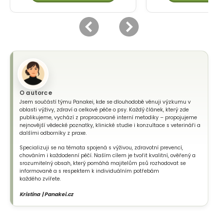
O autorce
Jsem součástí týmu Panakei, kde se dlouhodobě věnuji výzkumu v
oblasti výživy, zdraví a celkové péče o psy. Každý článek, který zde
publikujeme, vychází z propracované interní metodiky – propojujeme
nejnovější vědecké poznatky, klinické studie i konzultace s veterináři a
dalšími odborníky z praxe.
Specializuji se na témata spojená s výživou, zdravotní prevencí,
chováním i každodenní péčí. Naším cílem je tvořit kvalitní, ověřený a
srozumitelný obsah, který pomáhá majitelům psů rozhodovat se
informovaně a s respektem k individuálním potřebám
každého zvířete.
Kristína | Panakei.cz