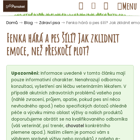
K
Přejít
Hledat
Nákupní
Menu
Přihlášení
na
o
obsah
košík
Zpět
Zpět
š
Domů
Blog
Zdraví psa
Fenka hárá a pes šílí? Jak zklidnit emo
í
Fenka hárá a pes šílí? Jak zklidnit
k
emoce, než přeskočí plot?
C
o
Upozornění:
Informace uvedené v tomto článku mají
p
pouze informativní charakter. Nenahrazují odbornou
o
konzultaci, vyšetření ani léčbu veterinárním lékařem. V
t
případě akutních zdravotních problémů vašeho psa
ř
(náhlé zvracení, průjem, apatie, pokud pes sní něco
nevhodného apod.) nebo specifických dotazů ohledně
e
péče a výcviku mimo oblast výživy a našich produktů
b
doporučujeme obrátit se na kvalifikovaného odborníka
u
(váš veterinář, psí trenér,
chovatel
konkrétního
j
plemene apod.). Naším cílem je pomoci vám s
výběrem správné výživy nebo produktů z našeho e-