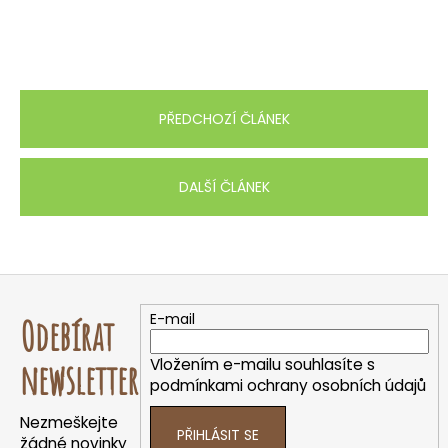
PŘEDCHOZÍ ČLÁNEK
DALŠÍ ČLÁNEK
Z
á
E-mail
Odebírat
p
a
Vložením e-mailu souhlasíte s
newsletter
t
podmínkami ochrany osobních údajů
í
Nezmeškejte
PŘIHLÁSIT SE
žádné novinky