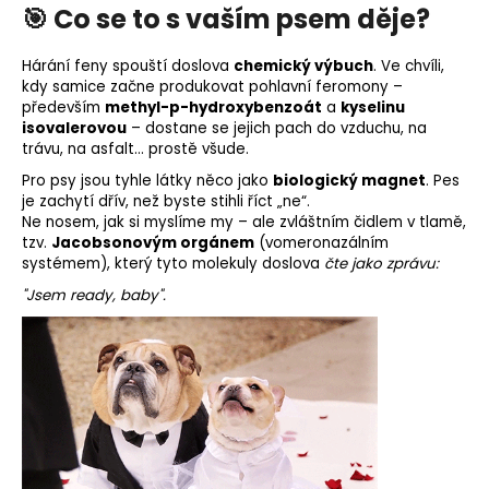
🎯 Co se to s vaším psem děje?
o
r
u
Hárání feny
spouští doslova
chemický výbuch
.
Ve chvíli,
kdy samice začne produkovat pohlavní feromony –
č
především
methyl-p-hydroxybenzoát
a
kyselinu
u
isovalerovou
– dostane se jejich pach do vzduchu, na
j
trávu, na asfalt… prostě všude.
e
Pro psy jsou tyhle látky něco jako
biologický magnet
.
Pes
m
je zachytí dřív, než byste stihli říct „ne“.
e
Ne nosem, jak si myslíme my – ale zvláštním čidlem v tlamě,
tzv.
Jacobsonovým orgánem
(vomeronazálním
systémem), který tyto molekuly doslova
čte jako zprávu:
"Jsem ready, baby".