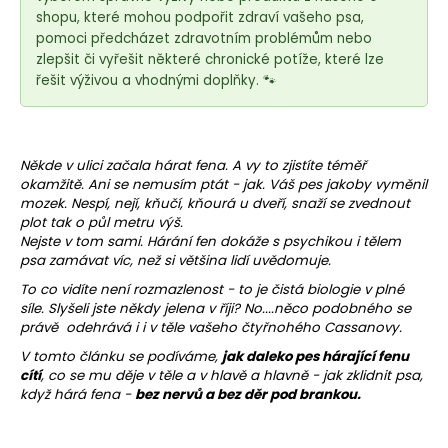
e
shopu, které mohou podpořit zdraví vašeho psa,
t
pomoci předcházet zdravotním problémům nebo
e
zlepšit či vyřešit některé chronické potíže, které lze
n
řešit výživou a vhodnými doplňky. 🐾
a
j
í
Někde v ulici začala hárat
fena
. A vy to zjistíte téměř
t
okamžitě. Ani se nemusím ptát - jak. Váš pes jakoby vyměnil
mozek. Nespí, nejí, kňučí, kňourá u dveří, snaží se zvednout
?
plot tak o půl metru výš.
Nejste v tom sami. Hárání fen dokáže s psychikou i tělem
psa zamávat víc, než si většina lidí uvědomuje.
To co vidíte není rozmazlenost - to je čistá biologie v plné
síle. Slyšeli jste někdy jelena v říji? No....něco podobného se
HLEDAT
právě odehrává i i v těle vašeho čtyřnohého Cassanovy.
V tomto článku se podíváme,
jak daleko pes hárající fenu
cítí
, co se mu děje v těle a v hlavě
a hlavně - jak zklidnit psa,
když hárá fena -
bez nervů a bez děr pod brankou.
D
o
p