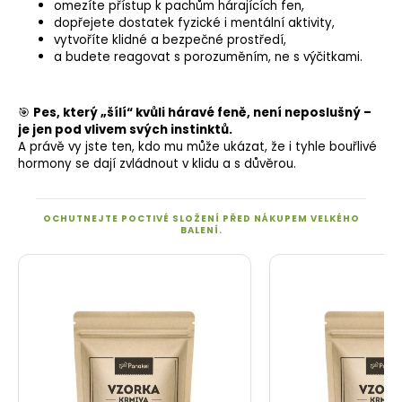
omezíte přístup k pachům hárajících fen,
dopřejete dostatek fyzické i mentální aktivity,
vytvoříte klidné a bezpečné prostředí,
a budete reagovat s porozuměním, ne s výčitkami.
🎯
Pes, který „šílí“ kvůli háravé feně, není neposlušný –
je jen pod vlivem svých instinktů.
A právě vy jste ten, kdo mu může ukázat, že i tyhle bouřlivé
hormony se dají zvládnout v klidu a s důvěrou.