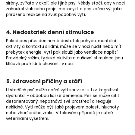
sirény, zvířata v okolí, ale i jiné psy. Někdy stačí, aby v noci
zahoukal vlak nebo projel motocykl, a pes začne výt jako
přirozená reakce na zvuk podobný vytí.
4. Nedostatek denní stimulace
Pokud pes přes den nemá dostatek pohybu, mentální
aktivity a kontaktu s lidmi, může se v noci nudit nebo mít
přebytek energie. Vytí pak slouží jako ventilace napětí.
Pravidelný režim, fyzická aktivita a duševní stimulace jsou
klíčové pro klidné chování i v noci.
5. Zdravotní příčiny a stáří
U starších psů může noční vytí souviset s tzv. kognitivní
dysfunkcí - obdobou lidské demence. Pes se může cítit
dezorientovaný, nepoznává své prostředí a reaguje
neklidně. Vytí může být také projevem bolesti, hluchoty
nebo zhoršeného zraku. V takovém případě je nutné
veterinární vyšetření.