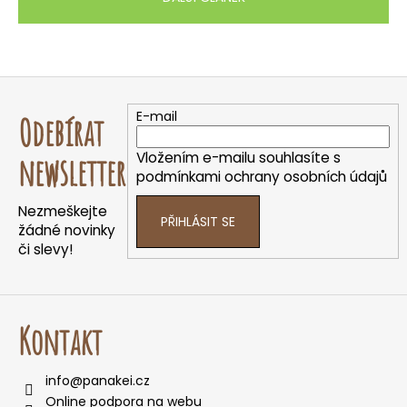
Z
á
E-mail
Odebírat
p
a
Vložením e-mailu souhlasíte s
newsletter
t
podmínkami ochrany osobních údajů
í
Nezmeškejte
PŘIHLÁSIT SE
žádné novinky
či slevy!
Kontakt
info
@
panakei.cz
Online podpora na webu