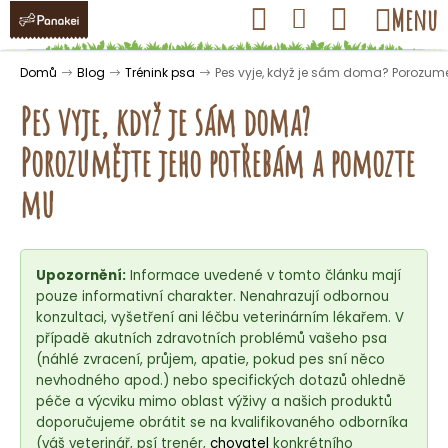
K
Přejít
Hledat
Nákupní
Menu
Přihlášení
na
o
obsah
košík
Zpět
Zpět
š
Domů
Blog
Trénink psa
Pes vyje, když je sám doma? Porozum
í
Pes vyje, když je sám doma?
k
Porozumějte jeho potřebám a pomozte
C
mu
o
p
o
Upozornění:
Informace uvedené v tomto článku mají
t
pouze informativní charakter. Nenahrazují odbornou
ř
konzultaci, vyšetření ani léčbu veterinárním lékařem. V
případě akutních zdravotních problémů vašeho psa
e
(náhlé zvracení, průjem, apatie, pokud pes sní něco
b
nevhodného apod.) nebo specifických dotazů ohledně
u
péče a výcviku mimo oblast výživy a našich produktů
j
doporučujeme obrátit se na kvalifikovaného odborníka
(váš veterinář, psí trenér,
chovatel
konkrétního