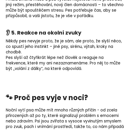
jiný režim, přestěhování, nový člen domácnosti – to všechno
může být spouštěčem stresu.
Pes potřebuje čas, aby se
přizpůsobil, a vaši jistotu, že je vše v pořádku.
👂 5. Reakce na okolní zvuky
Někdy pes nevyje proto, že je sám, ale proto, že slyší něco,
co spustí jeho instinkt – jiné psy, sirénu, výtah, kroky na
chodbě.
Pes slyší až čtyřikrát lépe než člověk a reaguje na
frekvence, které my ani nezaznamenáme.
Pro něj to může
být „volání z dálky“, na které odpovídá.
🐾 Proč pes vyje v noci?
Noční vytí psa může mít mnoho různých příčin - od zcela
přirozených až po ty, které signalizují problém s emocemi
nebo zdravím. Psi jsou zvířata s vysoce vyvinutým smyslem
pro zvuk, pach i vnímání prostředí, takže to, co nám připadá