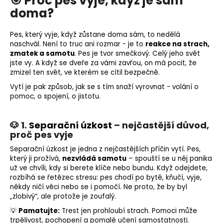
🎯 Proč pes vyje, když je sám
o
doma?
r
u
Pes, který vyje, když zůstane doma sám, to nedělá
č
naschvál.
Není to truc ani rozmar - je to
reakce na strach,
u
zmatek a samotu
.
Pes je tvor smečkový. Celý jeho svět
j
jste vy. A když se dveře za vámi zavřou, on má pocit, že
zmizel ten svět, ve kterém se cítil bezpečně.
e
m
Vytí je pak způsob, jak se s tím snaží vyrovnat - volání o
e
pomoc, o spojení, o jistotu.
🐶 1.
Separační úzkost
– nejčastější důvod,
proč pes vyje
Separační úzkost je jedna z nejčastějších příčin vytí.
Pes,
který ji prožívá,
nezvládá samotu
– spouští se u něj
panika
už ve chvíli, kdy si berete klíče nebo bundu.
Když odejdete,
rozbíhá se řetězec stresu: pes chodí po bytě, kňučí, vyje,
někdy ničí věci nebo se i pomočí.
Ne proto, že by byl
„zlobivý“, ale protože je zoufalý.
💡
Pamatujte:
Trest jen prohloubí strach. Pomoci může
trpělivost, pochopení a pomalé učení samostatnosti.