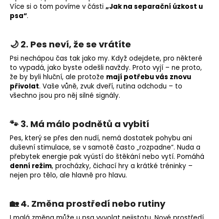
Více si o tom povíme v části
„Jak na separační úzkost u
psa“
.
🌙 2. Pes neví, že se vrátíte
Psi nechápou čas tak jako my. Když odejdete, pro některé
to vypadá, jako byste odešli navždy.
Proto vyjí – ne proto,
že by byli hluční, ale protože
mají potřebu vás znovu
přivolat
.
Vaše vůně, zvuk dveří, rutina odchodu – to
všechno jsou pro něj silné signály.
🐾 3. Má málo podnětů a vybití
Pes, který se přes den nudí, nemá dostatek pohybu ani
duševní stimulace, se v samotě často „rozpadne“.
Nuda a
přebytek energie pak vyústí do
štěkání
nebo vytí.
Pomáhá
denní režim
, procházky, čichací hry a krátké tréninky –
nejen pro tělo, ale hlavně pro hlavu.
🏡 4. Změna prostředí nebo rutiny
I malá změna může u psa vyvolat nejistotu.
Nové prostředí,