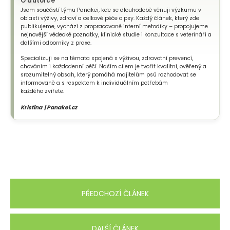
O autorce
Jsem součástí týmu Panakei, kde se dlouhodobě věnuji výzkumu v
oblasti výživy, zdraví a celkové péče o psy. Každý článek, který zde
publikujeme, vychází z propracované interní metodiky – propojujeme
nejnovější vědecké poznatky, klinické studie i konzultace s veterináři a
dalšími odborníky z praxe.
Specializuji se na témata spojená s výživou, zdravotní prevencí,
chováním i každodenní péčí. Naším cílem je tvořit kvalitní, ověřený a
srozumitelný obsah, který pomáhá majitelům psů rozhodovat se
informovaně a s respektem k individuálním potřebám
každého zvířete.
Kristína | Panakei.cz
PŘEDCHOZÍ ČLÁNEK
DALŠÍ ČLÁNEK