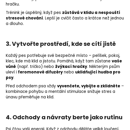
hračku.
Trénink je úspěšný, když pes
zůstává v klidu a nespouští
stresové chování
.
Lepší je cvičit často a krátce než jednou
a dlouho.
3. Vytvořte prostředí, kde se cítí jistě
Každý pes potřebuje své bezpečné místo – pelíšek, pokoj,
klec, kde má klid a jistotu.
Pomáhá, když tam zůstane
vaše
vůně
(např. tričko) nebo
žvýkací hračky
.
Některým psům
uleví i
feromonové difuzéry
nebo
uklidňující hudba pro
psy
.
Před odchodem psa vždy
vyvenčete, vybijte a zklidněte
–
kombinace pohybu a mentální stimulace snižuje stres a
únavu přeměňuje na klid.
4. Odchody a návraty berte jako rutinu
Psi čtou vaši energii.
Když z odchodu děláte velké loučení,