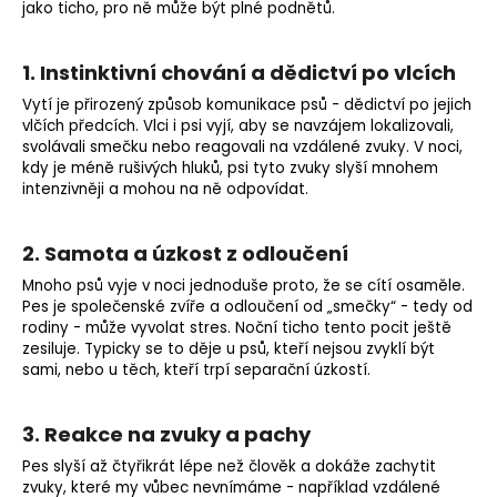
jako ticho, pro ně může být plné podnětů.
1. Instinktivní chování a dědictví po vlcích
Vytí je přirozený způsob komunikace psů - dědictví po jejich
vlčích předcích. Vlci i psi vyjí, aby se navzájem lokalizovali,
svolávali smečku nebo reagovali na vzdálené zvuky. V noci,
kdy je méně rušivých hluků, psi tyto zvuky slyší mnohem
intenzivněji a mohou na ně odpovídat.
2. Samota a úzkost z odloučení
Mnoho psů vyje v noci jednoduše proto, že se cítí osaměle.
Pes je společenské zvíře a odloučení od „smečky“ - tedy od
rodiny - může vyvolat stres. Noční ticho tento pocit ještě
zesiluje. Typicky se to děje u psů, kteří nejsou zvyklí být
sami, nebo u těch, kteří trpí separační úzkostí.
3. Reakce na zvuky a pachy
Pes slyší až čtyřikrát lépe než člověk a dokáže zachytit
zvuky, které my vůbec nevnímáme - například vzdálené