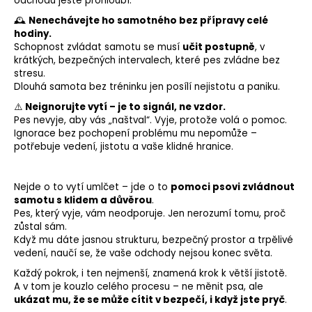
odchodu ještě prohloubí.
🕰️
Nenechávejte ho samotného bez přípravy celé
hodiny.
Schopnost zvládat samotu se musí
učit postupně
, v
krátkých, bezpečných intervalech, které pes zvládne bez
stresu.
Dlouhá samota bez tréninku jen posílí nejistotu a paniku.
⚠️
Neignorujte vytí – je to signál, ne vzdor.
Pes nevyje, aby vás „naštval“. Vyje, protože volá o pomoc.
Ignorace bez pochopení problému mu nepomůže –
potřebuje vedení, jistotu a vaše klidné hranice.
Nejde o to vytí umlčet – jde o to
pomoci psovi zvládnout
samotu s klidem a důvěrou
.
Pes, který vyje, vám neodporuje. Jen nerozumí tomu, proč
zůstal sám.
Když mu dáte jasnou strukturu, bezpečný prostor a trpělivé
vedení, naučí se, že vaše odchody nejsou konec světa.
Každý pokrok, i ten nejmenší, znamená krok k větší jistotě.
A v tom je kouzlo celého procesu – ne měnit psa, ale
ukázat mu, že se může cítit v bezpečí, i když jste pryč
.