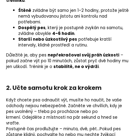
tréninku
.
Štěně
zvládne být samo jen 1–2 hodiny, protože ještě
nemá vybudovanou jistotu ani kontrolu nad
potřebami.
Dospělý pes
, který je postupně zvykán na samotu,
zvládne obvykle
4–6 hodin
.
Starší nebo úzkostlivý pes
potřebuje kratší
intervaly, klidné prostředí a rutinu.
Důležité je, aby pes
nepřekračoval svůj práh úzkosti
–
pokud začne výt po 10 minutách, zůstat pryč dvě hodiny mu
jen uškodí.
Trénink je o
stabilitě, ne o výdrži
.
2. Učte samotu krok za krokem
Když chcete psa odnaučit výt, musíte ho naučit, že vaše
odchody nejsou nebezpečné.
Začněte ve chvílích, kdy je
pes uvolněný – třeba po procházce nebo po
krmení.
Odejděte z místnosti na pár sekund a hned se
vraťte.
Postupně čas prodlužujte – minuta, dvě, pět…
Pokud pes
zůstane klidný, pochvalte ho nebo mu nechte žvýkací