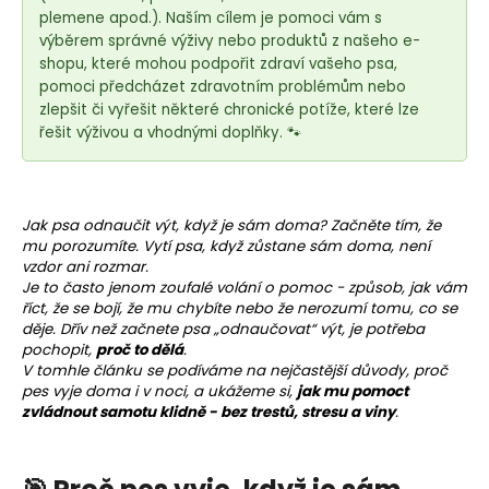
e
plemene apod.). Naším cílem je pomoci vám s
t
výběrem správné výživy nebo produktů z našeho e-
e
shopu, které mohou podpořit zdraví vašeho psa,
n
pomoci předcházet zdravotním problémům nebo
zlepšit či vyřešit některé chronické potíže, které lze
a
řešit výživou a vhodnými doplňky. 🐾
j
í
t
?
Jak psa odnaučit výt, když je sám doma? Začněte tím, že
mu porozumíte.
Vytí
psa, když zůstane sám doma, není
vzdor ani rozmar.
Je to často jenom zoufalé volání o pomoc - způsob, jak vám
říct, že se bojí, že mu chybíte nebo že nerozumí tomu, co se
děje. Dřív než začnete psa „odnaučovat“ výt, je potřeba
HLEDAT
pochopit,
proč to dělá
.
V tomhle článku se podíváme na nejčastější důvody, proč
pes vyje doma i v noci, a ukážeme si,
jak mu pomoct
zvládnout samotu klidně - bez trestů, stresu a viny
.
D
o
p