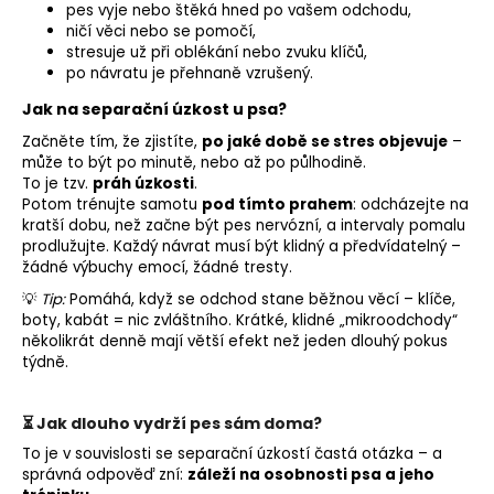
pes vyje nebo štěká hned po vašem odchodu,
ničí věci nebo se pomočí,
stresuje už při oblékání nebo zvuku klíčů,
po návratu je přehnaně vzrušený.
Jak na separační úzkost u psa?
Začněte tím, že zjistíte,
po jaké době se stres objevuje
–
může to být po minutě, nebo až po půlhodině.
To je tzv.
práh úzkosti
.
Potom trénujte samotu
pod tímto prahem
: odcházejte na
kratší dobu, než začne být pes nervózní, a intervaly pomalu
prodlužujte.
Každý návrat musí být klidný a předvídatelný –
žádné výbuchy emocí, žádné tresty.
💡
Tip:
Pomáhá, když se odchod stane běžnou věcí – klíče,
boty, kabát = nic zvláštního. Krátké, klidné „mikroodchody“
několikrát denně mají větší efekt než jeden dlouhý pokus
týdně.
⏳ Jak dlouho vydrží pes sám doma?
To je v souvislosti se separační úzkostí častá otázka – a
správná odpověď zní:
záleží na osobnosti psa a jeho