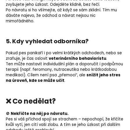
zvyšujete jeho úzkost.
Odejděte klidně, bez řečí.
Po návratu si ho všímejte, až když se sám zklidní.
Tím mu
dáváte najevo, že odchod a návrat nejsou nic
mimořádného.
5. Kdy vyhledat odborníka?
Pokud pes panikaří i po velmi krátkých odchodech, nebo se
zraňuje, je čas oslovit
veterinárního behavioristu
.
Ten může nastavit individuální plán a doporučit i podpůrnou
terapii (např. feromony, nutraceutika nebo krátkodobou
medikaci).
Cílem není psa „přemoci“, ale
snížit jeho stres
na úroveň, kde se může učit
.
❌ Co nedělat?
🚫
Nekřičte na něj po návratu.
Pes si váš příchod spojí se strachem – nepochopí, že křičíte
kvůli vytí, jen cítí vaši zlobu. A tím se jeho úzkost při dalším