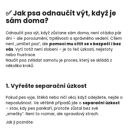
✅ Jak psa odnaučit výt, když je
sám doma?
Odnaučit psa výt, když zůstane sám doma, není otázka pár
dní – ale porozumění, trpělivosti a správného vedení.
Cílem
není „umlčet psa“, ale
pomoci mu cítit se v bezpečí i bez
vás
.
Vytí totiž není zlobení – je to řeč úzkosti, nejistoty
nebo frustrace.
Naučit psa zvládat samotu je proces, který se skládá z
několika kroků.
1. Vyřešte separační úzkost
Pokud pes vyje, štěká nebo ničí věci, když odejdete, nejde o
neposlušnost.
Ve většině případů jde o
separační úzkost
– stav, kdy pes panikaří, protože zůstal bez své
„smečky“.
Není to rozmar, ale opravdový strach.
Jak ji poznáte: