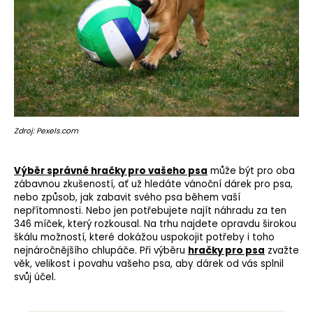
Zdroj: Pexels.com
Výběr správné hračky pro vašeho psa
může být pro oba
zábavnou zkušeností, ať už hledáte vánoční dárek pro psa,
nebo způsob, jak zabavit svého psa během vaší
nepřítomnosti. Nebo jen potřebujete najít náhradu za ten
346 míček, který rozkousal. Na trhu najdete opravdu širokou
škálu možností, které dokážou uspokojit potřeby i toho
nejnáročnějšího chlupáče. Při výběru
hračky pro psa
zvažte
věk, velikost i povahu vašeho psa, aby dárek od vás splnil
svůj účel.