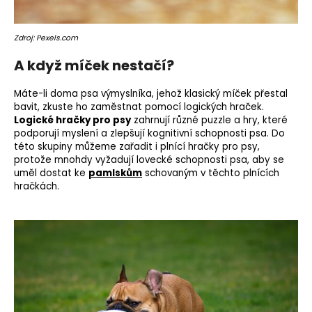
Zdroj: Pexels.com
A když míček nestačí?
Máte-li doma psa výmyslníka, jehož klasický míček přestal
bavit, zkuste ho zaměstnat pomocí logických hraček.
Logické hračky pro psy
zahrnují různé puzzle a hry, které
podporují myslení a zlepšují kognitivní schopnosti psa. Do
této skupiny můžeme zařadit i plnící hračky pro psy,
protože mnohdy vyžadují lovecké schopnosti psa, aby se
uměl dostat ke
pamlskům
schovaným v těchto plnících
hračkách.