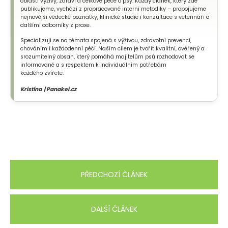
oblasti výživy, zdraví a celkové péče o psy. Každý článek, který zde
publikujeme, vychází z propracované interní metodiky – propojujeme
nejnovější vědecké poznatky, klinické studie i konzultace s veterináři a
dalšími odborníky z praxe.
Specializuji se na témata spojená s výživou, zdravotní prevencí,
chováním i každodenní péčí. Naším cílem je tvořit kvalitní, ověřený a
srozumitelný obsah, který pomáhá majitelům psů rozhodovat se
informovaně a s respektem k individuálním potřebám
každého zvířete.
Kristína | Panakei.cz
PŘEDCHOZÍ ČLÁNEK
DALŠÍ ČLÁNEK