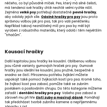
něčeho, co byl původně míček. Pes, který má silné čelisti,
má tendenci své hračky chtě nechtě velmi rychle ničit.
Zejména
velké psy
potřebují dostatečně
pevné hračky
,
aby odolaly jejich síle.
Odolné hračky pro psy
jsou proto
správnou volbou jak pro psa, tak pro vaši peněženku.
Například takový nezničitelný míč pro psa by měl být
vyroben z robustního materiálu, který odolá i těm největším
"trhačům".
Kousací hračky
Další kapitolou jsou hračky ke kousání. Oblíbenou volbou
jsou různé varianty gumových hraček pro psy. Gumové
hračky jsou ideální ke kousání, jsou pružné, bezpečné a
snadno se čistí. Přirozenou potřebu žvýkání můžete
uspokojit také pomocí žvýkacích kostí pro psa. Kromě toho,
že žvýkací kost psa zabaví, pomůže také se zubním
povlakem a posilováním chrupu. Do této kategorie můžeme
zařadit i
dentální hračky pro psy
. Vašeho psa zabaví a
zároveň mu při hře
čistí zuby a masírují dásně
. Pomáhají
tak předcházet tvorbě zubního kamene a nepříjemnému
zápachu z úst.