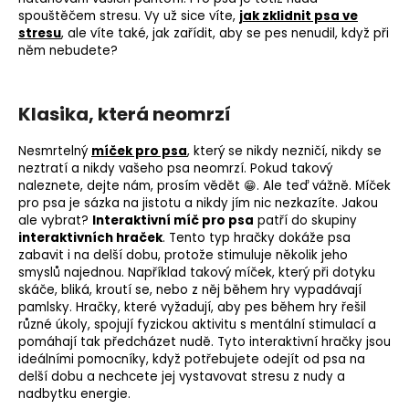
spouštěčem stresu. Vy už sice víte,
jak zklidnit psa ve
stresu
, ale víte také, jak zařídit, aby se pes nenudil, když při
něm nebudete?
Klasika, která neomrzí
Nesmrtelný
míček pro psa
, který se nikdy nezničí, nikdy se
neztratí a nikdy vašeho psa neomrzí. Pokud takový
naleznete, dejte nám, prosím vědět 😁. Ale teď vážně. Míček
pro psa je sázka na jistotu a nikdy jím nic nezkazíte. Jakou
ale vybrat?
Interaktivní míč pro psa
patří do skupiny
interaktivních hraček
. Tento typ hračky dokáže psa
zabavit i na delší dobu, protože stimuluje několik jeho
smyslů najednou. Například takový míček, který při dotyku
skáče, bliká, kroutí se, nebo z něj během hry vypadávají
pamlsky. Hračky, které vyžadují, aby pes během hry řešil
různé úkoly, spojují fyzickou aktivitu s mentální stimulací a
pomáhají tak předcházet nudě. Tyto interaktivní hračky jsou
ideálními pomocníky, když potřebujete odejít od psa na
delší dobu a nechcete jej vystavovat stresu z nudy a
nadbytku energie.