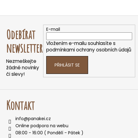
Z
á
E-mail
Odebírat
p
a
Vložením e-mailu souhlasíte s
newsletter
t
podmínkami ochrany osobních údajů
í
Nezmeškejte
PŘIHLÁSIT SE
žádné novinky
či slevy!
Kontakt
info
@
panakei.cz
Online podpora na webu
08:00 - 16:00 ( Pondělí - Pátek )