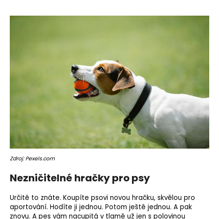
Zdroj: Pexels.com
Nezničitelné hračky pro psy
Určitě to znáte. Koupíte psovi novou hračku, skvělou pro
aportování
. Hodíte ji jednou. Potom ještě jednou. A pak
znovu. A pes vám nacupitá v tlamě už jen s polovinou