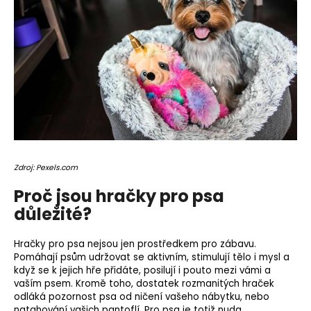
o
r
u
č
u
j
e
m
e
Zdroj: Pexels.com
Proč jsou hračky pro psa
důležité?
Hračky pro psa nejsou jen prostředkem pro zábavu.
Pomáhají psům udržovat se aktivním, stimulují tělo i mysl a
když se k jejich hře přidáte, posilují i ​​pouto mezi vámi a
vaším psem. Kromě toho, dostatek rozmanitých hraček
odláká pozornost psa od ničení vašeho nábytku, nebo
natahování vašich pantoflí. Pro psa je totiž nuda