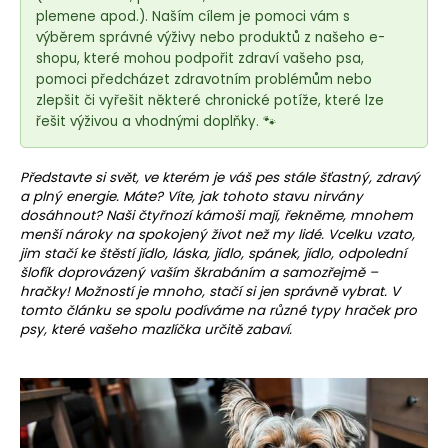
e
plemene apod.). Naším cílem je pomoci vám s
t
výběrem správné výživy nebo produktů z našeho e-
e
shopu, které mohou podpořit zdraví vašeho psa,
n
pomoci předcházet zdravotním problémům nebo
zlepšit či vyřešit některé chronické potíže, které lze
a
řešit výživou a vhodnými doplňky. 🐾
j
í
Představte si svět, ve kterém je váš pes stále šťastný, zdravý
t
a plný energie. Máte? Víte, jak tohoto stavu nirvány
?
dosáhnout? Naši čtyřnozí kámoši mají, řekněme, mnohem
menší nároky na spokojený život než my lidé. Vcelku vzato,
jim stačí ke štěstí jídlo, láska, jídlo, spánek, jídlo, odpolední
šlofík doprovázený vaším škrabáním a samozřejmě –
hračky! Možností je mnoho, stačí si jen správně vybrat. V
tomto článku se spolu podíváme na různé typy hraček pro
HLEDAT
psy, které vašeho mazlíčka určitě zabaví.
D
o
p