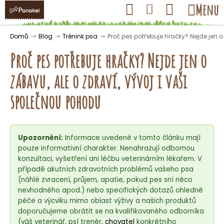
K
Přejít
Hledat
Nákupní
Menu
Přihlášení
na
o
obsah
košík
Zpět
Zpět
š
Domů
Blog
Trénink psa
Proč pes potřebuje hračky? Nejde jen o
í
Proč pes potřebuje hračky? Nejde jen o
k
zábavu, ale o zdraví, vývoj i vaši
C
společnou pohodu
o
p
o
Upozornění:
Informace uvedené v tomto článku mají
t
pouze informativní charakter. Nenahrazují odbornou
ř
konzultaci, vyšetření ani léčbu veterinárním lékařem. V
případě akutních zdravotních problémů vašeho psa
e
(náhlé zvracení, průjem, apatie, pokud pes sní něco
b
nevhodného apod.) nebo specifických dotazů ohledně
u
péče a výcviku mimo oblast výživy a našich produktů
j
doporučujeme obrátit se na kvalifikovaného odborníka
(váš veterinář, psí trenér,
chovatel
konkrétního