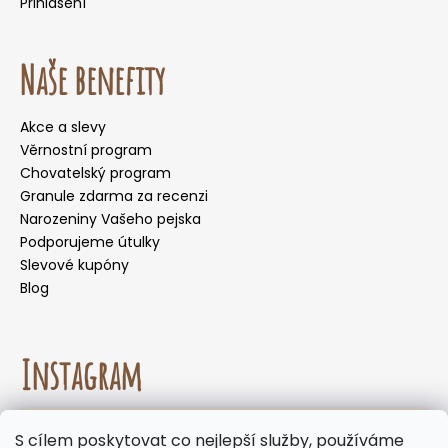
Přihlášení
Naše benefity
Akce a slevy
Věrnostní program
Chovatelský program
Granule zdarma za recenzi
Narozeniny Vašeho pejska
Podporujeme útulky
Slevové kupóny
Blog
Instagram
☀️🌡️ Doporučení pro letní měsíce. Během letních
S cílem poskytovat co nejlepší služby, používáme
měsíců nedoporučujeme volit doručení do