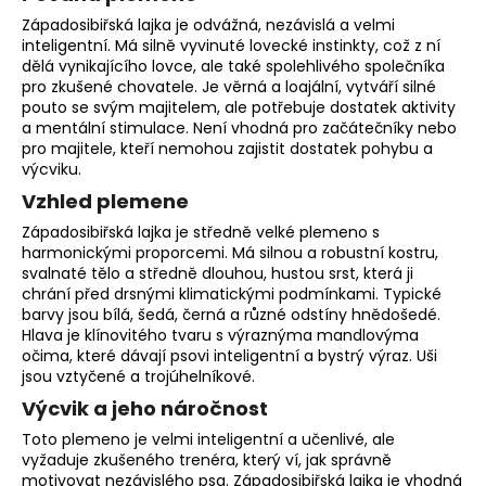
o
Západosibiřská lajka je odvážná, nezávislá a velmi
r
inteligentní. Má silně vyvinuté lovecké instinkty, což z ní
u
dělá vynikajícího lovce, ale také spolehlivého společníka
pro zkušené chovatele. Je věrná a loajální, vytváří silné
č
pouto se svým majitelem, ale potřebuje dostatek aktivity
u
a mentální stimulace. Není vhodná pro začátečníky nebo
j
pro majitele, kteří nemohou zajistit dostatek pohybu a
e
výcviku.
m
Vzhled plemene
e
Západosibiřská lajka je středně velké plemeno s
harmonickými proporcemi. Má silnou a robustní kostru,
svalnaté tělo a středně dlouhou, hustou srst, která ji
chrání před drsnými klimatickými podmínkami. Typické
barvy jsou bílá, šedá, černá a různé odstíny hnědošedé.
Hlava je klínovitého tvaru s výraznýma mandlovýma
očima, které dávají psovi inteligentní a bystrý výraz. Uši
jsou vztyčené a trojúhelníkové.
Výcvik a jeho náročnost
Toto plemeno je velmi inteligentní a učenlivé, ale
vyžaduje zkušeného trenéra, který ví, jak správně
motivovat nezávislého psa. Západosibiřská lajka je vhodná