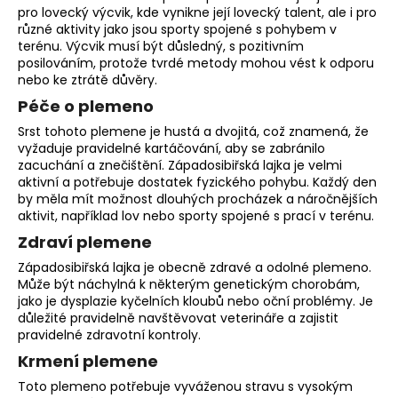
pro lovecký výcvik, kde vynikne její lovecký talent, ale i pro
různé aktivity jako jsou sporty spojené s pohybem v
terénu. Výcvik musí být důsledný, s pozitivním
posilováním, protože tvrdé metody mohou vést k odporu
nebo ke ztrátě důvěry.
Péče o plemeno
Srst tohoto plemene je hustá a dvojitá, což znamená, že
vyžaduje pravidelné kartáčování, aby se zabránilo
zacuchání a znečištění. Západosibiřská lajka je velmi
aktivní a potřebuje dostatek fyzického pohybu. Každý den
by měla mít možnost dlouhých procházek a náročnějších
aktivit, například lov nebo sporty spojené s prací v terénu.
Zdraví plemene
Západosibiřská lajka je obecně zdravé a odolné plemeno.
Může být náchylná k některým genetickým chorobám,
jako je dysplazie kyčelních kloubů nebo oční problémy. Je
důležité pravidelně navštěvovat veterináře a zajistit
pravidelné zdravotní kontroly.
Krmení plemene
Toto plemeno potřebuje vyváženou stravu s vysokým