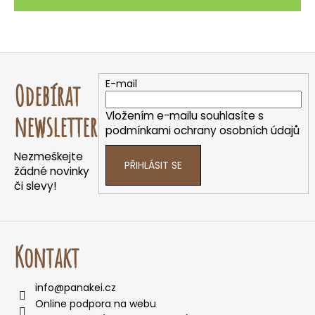
Z
á
E-mail
Odebírat
p
a
Vložením e-mailu souhlasíte s
newsletter
t
podmínkami ochrany osobních údajů
í
Nezmeškejte
PŘIHLÁSIT SE
žádné novinky
či slevy!
Kontakt
info
@
panakei.cz
Online podpora na webu