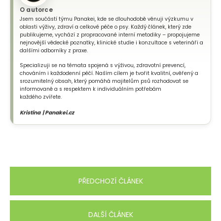
O autorce
Jsem součástí týmu Panakei, kde se dlouhodobě věnuji výzkumu v
oblasti výživy, zdraví a celkové péče o psy. Každý článek, který zde
publikujeme, vychází z propracované interní metodiky – propojujeme
nejnovější vědecké poznatky, klinické studie i konzultace s veterináři a
dalšími odborníky z praxe.
Specializuji se na témata spojená s výživou, zdravotní prevencí,
chováním i každodenní péčí. Naším cílem je tvořit kvalitní, ověřený a
srozumitelný obsah, který pomáhá majitelům psů rozhodovat se
informovaně a s respektem k individuálním potřebám
každého zvířete.
Kristína | Panakei.cz
PŘEDCHOZÍ ČLÁNEK
DALŠÍ ČLÁNEK