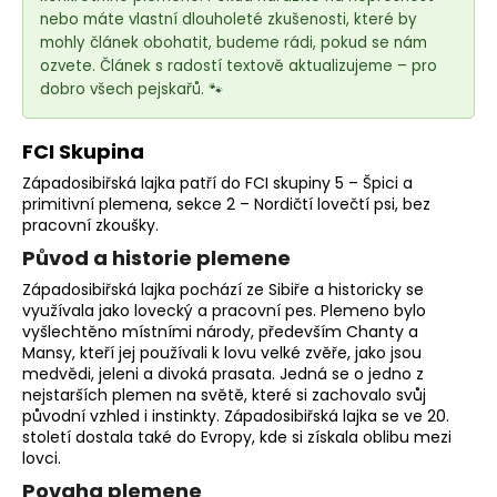
e
nebo máte vlastní dlouholeté zkušenosti, které by
t
mohly článek obohatit, budeme rádi, pokud se nám
e
ozvete. Článek s radostí textově aktualizujeme – pro
n
dobro všech pejskařů. 🐾
a
j
FCI Skupina
í
Západosibiřská lajka patří do FCI skupiny 5 – Špici a
t
primitivní plemena
, sekce 2 – Nordičtí
lovečtí psi
, bez
pracovní zkoušky.
?
Původ a historie plemene
Západosibiřská lajka pochází ze Sibiře a historicky se
využívala jako lovecký a
pracovní pes
.
Plemeno
bylo
vyšlechtěno místními národy, především Chanty a
HLEDAT
Mansy, kteří jej používali k lovu velké zvěře, jako jsou
medvědi, jeleni a divoká prasata. Jedná se o jedno z
nejstarších plemen na světě, které si zachovalo svůj
původní vzhled i instinkty. Západosibiřská lajka se ve 20.
století dostala také do Evropy, kde si získala oblibu mezi
D
lovci.
o
Povaha plemene
p