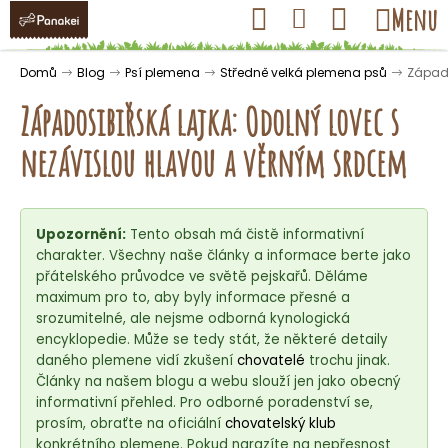
K
Přejít
Hledat
Nákupní
Menu
Přihlášení
na
o
obsah
košík
Zpět
Zpět
š
Domů
Blog
Psí plemena
Středně velká plemena psů
Západo
í
Západosibiřská lajka: Odolný lovec s
k
nezávislou hlavou a věrným srdcem
C
o
Upozornění:
Tento obsah má čistě informativní
p
charakter. Všechny naše články a informace berte jako
o
přátelského průvodce ve světě pejskařů. Děláme
t
maximum pro to, aby byly informace přesné a
ř
srozumitelné, ale nejsme odborná kynologická
encyklopedie. Může se tedy stát, že některé detaily
e
daného plemene vidí zkušení
chovatelé
trochu jinak.
b
Články na našem blogu a webu slouží jen jako obecný
u
informativní přehled. Pro odborné poradenství se,
j
prosím, obraťte na oficiální
chovatelský klub
konkrétního plemene. Pokud narazíte na nepřesnost