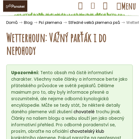
K
Přejít
Hledat
Nákupní
Menu
Přihlášení
na
o
obsah
košík
Zpět
Zpět
š
Domů
Blog
Psí plemena
Středně velká plemena psů
Wetter
í
Wetterhoun: Vážný parťák i do
k
nepohody
C
o
Upozornění:
Tento obsah má čistě informativní
p
charakter. Všechny naše články a informace berte jako
o
přátelského průvodce ve světě pejskařů. Děláme
t
maximum pro to, aby byly informace přesné a
ř
srozumitelné, ale nejsme odborná kynologická
encyklopedie. Může se tedy stát, že některé detaily
e
daného plemene vidí zkušení
chovatelé
trochu jinak.
b
Články na našem blogu a webu slouží jen jako obecný
u
informativní přehled. Pro odborné poradenství se,
j
prosím, obraťte na oficiální
chovatelský klub
konkrétního plemene. Pokud narazíte na nepřesnost