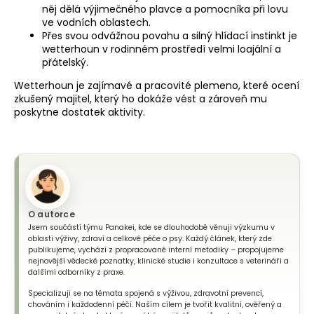
něj dělá výjimečného plavce a pomocníka při lovu
ve vodních oblastech.
Přes svou odvážnou povahu a silný hlídací instinkt je
wetterhoun v rodinném prostředí velmi loajální a
přátelský.
Wetterhoun je zajímavé a pracovité plemeno, které ocení
zkušený majitel, který ho dokáže vést a zároveň mu
poskytne dostatek aktivity.
O autorce
Jsem součástí týmu Panakei, kde se dlouhodobě věnuji výzkumu v
oblasti výživy, zdraví a celkové péče o psy. Každý článek, který zde
publikujeme, vychází z propracované interní metodiky – propojujeme
nejnovější vědecké poznatky, klinické studie i konzultace s veterináři a
dalšími odborníky z praxe.
Specializuji se na témata spojená s výživou, zdravotní prevencí,
chováním i každodenní péčí. Naším cílem je tvořit kvalitní, ověřený a