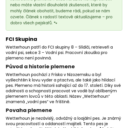
e
nebo máte vlastní dlouholeté zkušenosti, které by
t
mohly článek obohatit, budeme rádi, pokud se nám
e
ozvete. Článek s radostí textově aktualizujeme – pro
n
dobro všech pejskařů. 🐾
a
j
FCI Skupina
í
Wetterhoun patří do FCI skupiny 8 – Slídiči, retrieveři a
t
vodní psi, sekce 3 – Vodní psi. Pracovní zkouška pro
plemeno
není povinná.
?
Původ a historie plemene
Wetterhoun pochází z Fríska v Nizozemsku a byl
vyšlechtěn k lovu vyder a ptactva, ale také jako hlídací
pes. Plemeno má historii sahající až do 17. století. Díky své
HLEDAT
odolnosti a schopnosti pracovat ve vodě byl oblíbeným
plemenem lovců v této oblasti. Název „Wetterhoun“
znamená „vodní pes“ ve fríštině.
Povaha plemene
D
Wetterhoun je nezávislý, odvážný a loajální pes. Je známý
o
svou pracovitostí a oddaností majiteli. Tento pes je
p