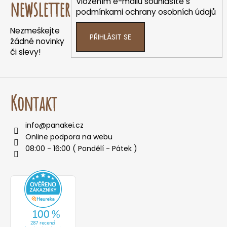
a
Vložením e-mailu souhlasíte s
newsletter
t
podmínkami ochrany osobních údajů
í
Nezmeškejte
PŘIHLÁSIT SE
žádné novinky
či slevy!
Kontakt
info
@
panakei.cz
Online podpora na webu
08:00 - 16:00 ( Pondělí - Pátek )