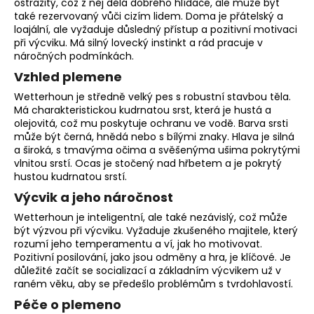
ostražitý, což z něj dělá dobrého hlídače, ale může být
o
také rezervovaný vůči cizím lidem. Doma je přátelský a
r
loajální, ale vyžaduje důsledný přístup a pozitivní motivaci
u
při výcviku. Má silný
lovecký instinkt
a rád pracuje v
náročných podmínkách.
č
u
Vzhled plemene
j
Wetterhoun je středně velký pes s robustní stavbou těla.
e
Má charakteristickou kudrnatou srst, která je hustá a
m
olejovitá, což mu poskytuje ochranu ve vodě. Barva srsti
e
může být černá, hnědá nebo s bílými znaky. Hlava je silná
a široká, s tmavýma očima a svěšenýma ušima pokrytými
vlnitou srstí. Ocas je stočený nad hřbetem a je pokrytý
hustou kudrnatou srstí.
Výcvik a jeho náročnost
Wetterhoun je inteligentní, ale také nezávislý, což může
být výzvou při výcviku. Vyžaduje zkušeného majitele, který
rozumí jeho temperamentu a ví, jak ho motivovat.
Pozitivní posilování
, jako jsou odměny a hra, je klíčové. Je
důležité začít se socializací a základním výcvikem už v
raném věku, aby se předešlo problémům s tvrdohlavostí.
Péče o plemeno