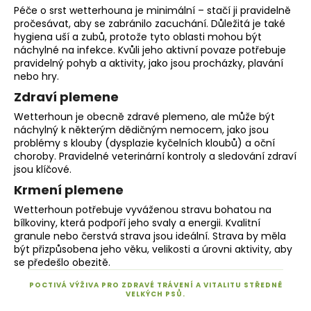
Péče o srst wetterhouna je minimální – stačí ji pravidelně
pročesávat, aby se zabránilo zacuchání. Důležitá je také
hygiena uší a zubů, protože tyto oblasti mohou být
náchylné na infekce. Kvůli jeho aktivní povaze potřebuje
pravidelný pohyb a aktivity, jako jsou procházky, plavání
nebo hry.
Zdraví plemene
Wetterhoun je obecně zdravé plemeno, ale může být
náchylný k některým dědičným nemocem, jako jsou
problémy s klouby (dysplazie kyčelních kloubů) a oční
choroby. Pravidelné veterinární kontroly a sledování zdraví
jsou klíčové.
Krmení plemene
Wetterhoun potřebuje vyváženou stravu bohatou na
bílkoviny, která podpoří jeho svaly a energii. Kvalitní
granule nebo čerstvá strava jsou ideální. Strava by měla
být přizpůsobena jeho věku, velikosti a úrovni aktivity, aby
se předešlo obezitě.