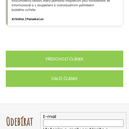
srozumitelný obsah, který pomáhá majitelům psů rozhodovat se
informovaně a s respektem k individuálním potřebám
každého zvířete.
Kristína | Panakei.cz
PŘEDCHOZÍ ČLÁNEK
DALŠÍ ČLÁNEK
Z
á
E-mail
Odebírat
p