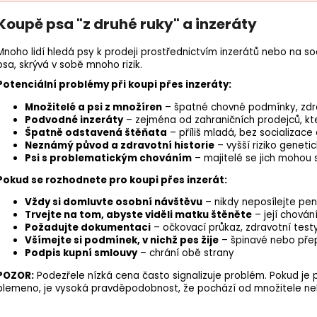
Koupě psa "z druhé ruky" a inzeráty
Mnoho lidí hledá psy k prodeji prostřednictvím inzerátů nebo na sociá
psa, skrývá v sobě mnoho rizik.
Potenciální problémy při koupi přes inzeráty:
Množitelé a psi z množíren
– špatné chovné podmínky, zdra
Podvodné inzeráty
– zejména od zahraničních prodejců, kt
Špatně odstavená štěňata
– příliš mladá, bez socializace
Neznámý původ a zdravotní historie
– vyšší riziko genet
Psi s problematickým chováním
– majitelé se jich mohou 
Pokud se rozhodnete pro koupi přes inzerát:
Vždy si domluvte osobní návštěvu
– nikdy neposílejte pe
Trvejte na tom, abyste viděli matku štěněte
– její chová
Požadujte dokumentaci
– očkovací průkaz, zdravotní test
Všímejte si podmínek, v nichž pes žije
– špinavé nebo přep
Podpis kupní smlouvy
– chrání obě strany
POZOR:
Podezřele nízká cena často signalizuje problém. Pokud je 
plemeno, je vysoká pravděpodobnost, že pochází od množitele ne