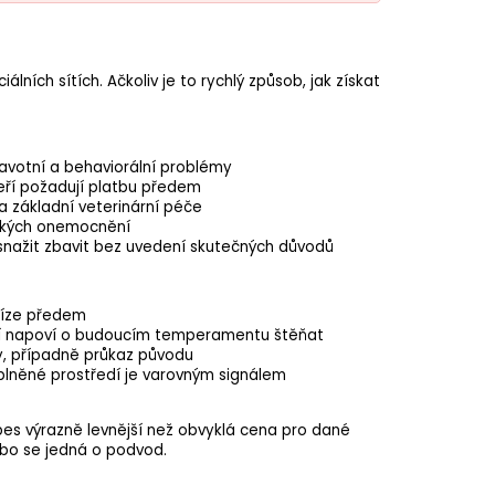
lních sítích. Ačkoliv je to rychlý způsob, jak získat
votní a behaviorální problémy
eří požadují platbu předem
 a základní veterinární péče
ických onemocnění
snažit zbavit bez uvedení skutečných důvodů
níze předem
ní napoví o budoucím temperamentu štěňat
y, případně průkaz původu
lněné prostředí je varovným signálem
pes výrazně levnější než obvyklá cena pro dané
bo se jedná o podvod.