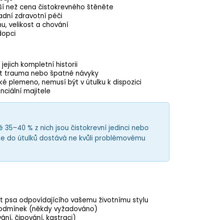
ší než cena čistokrevného štěněte
ladní zdravotní péči
u, velikost a chování
dopci
ejich kompletní historii
ít
trauma
nebo špatné návyky
é plemeno, nemusí být v útulku k dispozici
nciální majitele
ě 35–40 % z nich jsou čistokrevní jedinci nebo
se do útulků dostává ne kvůli problémovému
t psa odpovídajícího vašemu životnímu stylu
podmínek (někdy vyžadováno)
ní, čipování, kastraci)