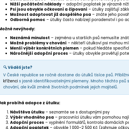
Nižší počáteční náklady
– adopční poplatek je výrazně niž
Psi jsou obvykle očkovaní a čipovaní
– útulky zajišťují zák
Možnost adoptovat již dospělého psa
– znáte jeho povah
Odborná pomoc
– útulky často nabízejí poradenství i po a
Možné nevýhody:
Neznámá minulost
– zejména u starších psů nemusíte znát j
Možné problémy v chování
– někteří útulkoví psi mohou m
Menší výběr konkrétních plemen
– pokud hledáte specifick
Náročnější adopční proces
– útulky obvykle prověřují pote
🔍 Věděli jste?
V České republice se ročně dostane do útulků tisíce psů. Přibližn
kříženci
s jasně identifikovatelnými plemeny. Mnoho těchto psů 
chování, ale kvůli změně životních podmínek jejich majitelů.
Jak probíhá adopce z útulku:
Návštěva útulku
– seznamte se s dostupnými psy
Výběr vhodného psa
– pracovníci útulku vám pomohou nají
Adopční proces
– vyplnění formulářů, kontrola domácích 
Adopční poplatek
– obvykle 1 000–2 500 Kč (zahrnuje očková