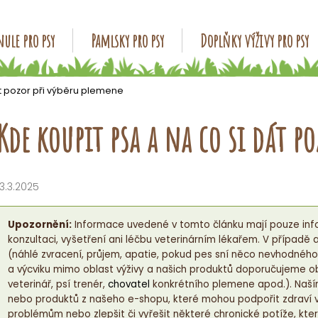
ule pro psy
Pamlsky pro psy
Doplňky výživy pro psy
Co potřebujete najít?
át pozor při výběru plemene
Kde koupit psa a na co si dát p
HLEDAT
13.3.2025
Doporučujeme
Upozornění:
Informace uvedené v tomto článku mají pouze info
konzultaci, vyšetření ani léčbu veterinárním lékařem. V případ
(náhlé zvracení, průjem, apatie, pokud pes sní něco nevhodnéh
a výcviku mimo oblast výživy a našich produktů doporučujeme ob
veterinář, psí trenér,
chovatel
konkrétního plemene apod.). Naší
nebo produktů z našeho e-shopu, které mohou podpořit zdraví
problémům nebo zlepšit či vyřešit některé chronické potíže, kter