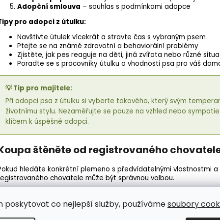
Adopční smlouva
– souhlas s podmínkami adopce
Tipy pro adopci z útulku:
Navštivte útulek vícekrát a stravte čas s vybraným psem
Ptejte se na známé zdravotní a behaviorální problémy
Zjistěte, jak pes reaguje na děti, jiná zvířata nebo různé situ
Poradte se s pracovníky útulku o vhodnosti psa pro váš dom
💡 Tip pro majitele:
Při adopci psa z útulku si vyberte takového, který svým temp
životnímu stylu. Nezaměřujte se pouze na vzhled nebo sympatie 
klíčem k úspěšné adopci.
Koupa štěněte od registrovaného chovatel
Pokud hledáte konkrétní plemeno s předvídatelnými vlastnostmi a z
registrovaného chovatele může být správnou volbou.
Výhody koupě od chovatele:
m poskytovat co nejlepší služby, používáme
soubory cooki
Předvídatelné vlastnosti a vzhled
– čistokrevní psi mají 
Známá genetická historie
– kvalitní chovatelé testují rod