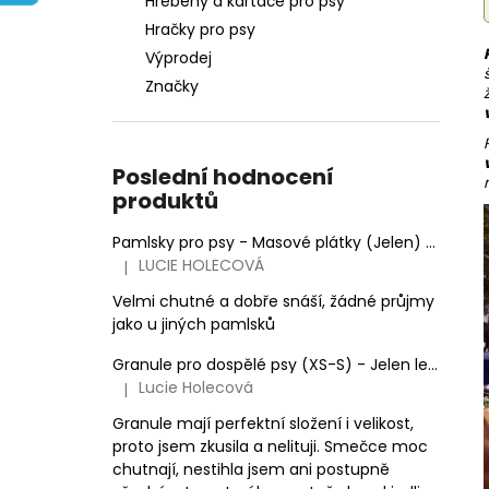
Hřebeny a kartáče pro psy
e
Hračky pro psy
l
Výprodej
Značky
Poslední hodnocení
produktů
Pamlsky pro psy - Masové plátky (Jelen)
100 g
LUCIE HOLECOVÁ
|
Hodnocení produktu je 5 z 5 hvězdiček.
Velmi chutné a dobře snáší, žádné průjmy
jako u jiných pamlsků
Granule pro dospělé psy (XS-S) - Jelen lesní (SENSITIVE) 3kg
Lucie Holecová
|
Hodnocení produktu je 5 z 5 hvězdiček.
Granule mají perfektní složení i velikost,
proto jsem zkusila a nelituji. Smečce moc
chutnají, nestihla jsem ani postupně