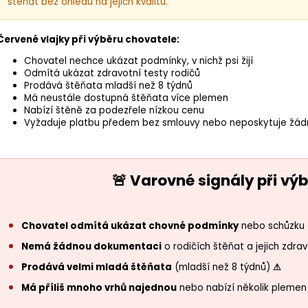
štěňat bez ohledu na jejich kvalitu.
Červené vlajky při výběru chovatele:
Chovatel nechce ukázat podmínky, v nichž psi žijí
Odmítá ukázat zdravotní testy rodičů
Prodává štěňata mladší než 8 týdnů
Má neustále dostupná štěňata více plemen
Nabízí štěně za podezřele nízkou cenu
Vyžaduje platbu předem bez smlouvy nebo neposkytuje žád
🚨 Varovné signály při vý
Chovatel odmítá ukázat chovné podmínky
nebo schůzku 
Nemá žádnou dokumentaci
o rodičích štěňat a jejich zdra
Prodává velmi mladá štěňata
(mladší než 8 týdnů)
⚠
Má příliš mnoho vrhů najednou
nebo nabízí několik pleme