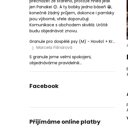
přecházet ze starého, protože hned jedli
jen Panakei 😊. A ty bobky jedna báseň 😁,
konečně žádný průjem, dokonce i pamlsky
jsou výborné, vřele doporučuji.
Komunikace s obchodem skvělá. Určitě
budu objednávat znovu.
Granule pro dospělé psy (M) - Hovězí + Krůtí 9kg
Marcela Fišnarová
|
Hodnocení produktu je 5 z 5 hvězdiček.
S granule jsme velmi spokojeni,
objednáváme pravidelně...
Facebook
Přijímáme online platby