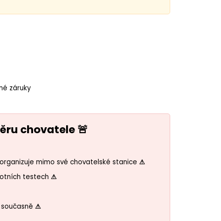
né záruky
běru chovatele 🚨
organizuje mimo své chovatelské stanice
⚠
votních testech
⚠
n současně
⚠