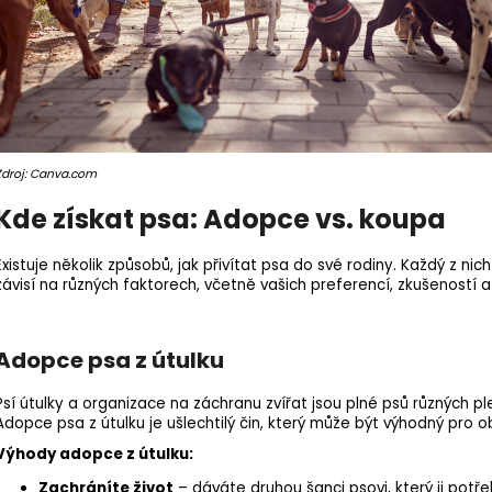
Zdroj: Canva.com
Kde získat psa: Adopce vs. koupa
Existuje několik způsobů, jak přivítat psa do své rodiny. Každý z n
závisí na různých faktorech, včetně vašich preferencí, zkušeností a 
Adopce psa z útulku
Psí útulky a organizace na záchranu zvířat jsou plné psů různých pl
Adopce psa z útulku je ušlechtilý čin, který může být výhodný pro o
Výhody adopce z útulku:
Zachráníte život
– dáváte druhou šanci psovi, který ji potř