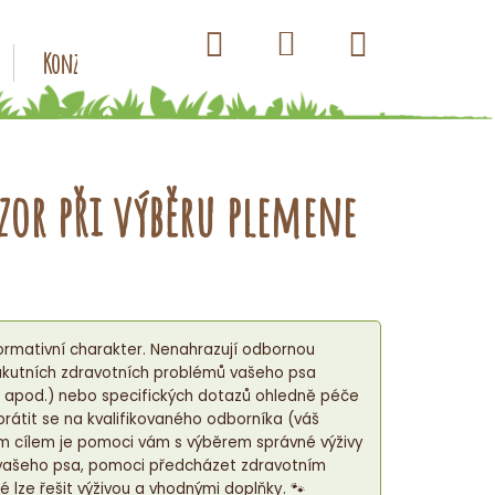
Hledat
Nákupní
Přihlášení
Konzervy pro psy
Kapsičky pro psy
Antiparazitik
košík
ozor při výběru plemene
rmativní charakter. Nenahrazují odbornou
ě akutních zdravotních problémů vašeho psa
o apod.) nebo specifických dotazů ohledně péče
rátit se na kvalifikovaného odborníka (váš
m cílem je pomoci vám s výběrem správné výživy
 vašeho psa, pomoci předcházet zdravotním
é lze řešit výživou a vhodnými doplňky. 🐾