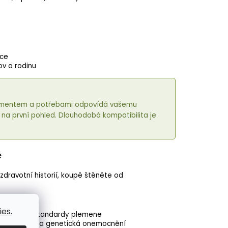
ace
ov a rodinu
eramentem a potřebami odpovídá vašemu
na první pohled. Dlouhodobá kompatibilita je
e
dravotní historií, koupě štěněte od
es.
definované standardy plemene
ičovské psy na
genetická onemocnění