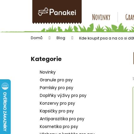
K
Přejít
na
o
obsah
Zpět
Zpět
Novinky
Gran
š
do
do
í
k
obchodu
obchodu
Domů
Blog
Kde koupit psa a na co si d
P
o
Kategorie
Přeskočit
s
kategorie
t
Novinky
r
Granule pro psy
a
Pamlsky pro psy
n
Doplňky výživy pro psy
n
Konzervy pro psy
í
Kapsičky pro psy
p
Antiparazitika pro psy
a
Kosmetika pro psy
n