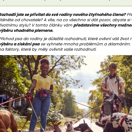
Rozhodli jste se přivítat do své rodiny nového čtyřnohého člena?
Pře
štěněte od chovatele? A víte, na co všechno si dát pozor, abyste si 
životnímu stylu? V tomto článku vám
představíme všechny možnosti
výběru vhodného plemene.
Příchod psa do rodiny je důležité rozhodnutí, které ovlivní váš život n
výběru a získání psa
se vyhnete mnoha problémům a zklamáním. Po
na faktory, které by měly ovlivnit vaše rozhodnutí.