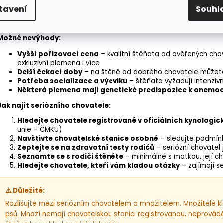
Socializace
od narození
– seriózní chovatelé začínají se s
tavení
Souhl
Podpora a poradenství
– mnoho chovatelů zůstává v kontak
Možná prevence zdravotních problémů
– štěňata podstup
Možné nevýhody:
Vyšší pořizovací cena
– kvalitní štěňata od ověřených chov
exkluzivní plemena i více
Delší čekací doby
– na štěně od dobrého chovatele můžete 
Potřeba socializace a výcviku
– štěňata vyžadují intenzivn
Některá plemena mají
genetické predispozice
k onemo
Jak najít seriózního chovatele:
Hledejte chovatele registrované v oficiálních kynologic
unie – ČMKU)
Navštivte chovatelské stanice osobně
– sledujte podmínky,
Zeptejte se na zdravotní testy rodičů
– seriózní chovatel
Seznamte se s rodiči štěněte
– minimálně s matkou, její 
Hledejte chovatele, kteří vám kladou otázky
– zajímají s
⚠️ Důležité:
Rozlišujte mezi seriózním chovatelem a množitelem. Množitelé kla
psů. Mnozí nemají chovatelskou stanici registrovanou, neprovádě