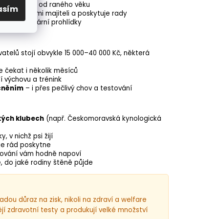
ocializací už od raného věku
asím
tu s novými majiteli a poskytuje rady
ují veterinární prohlídky
atelů stojí obvykle 15 000–40 000 Kč, některá
čekat i několik měsíců
í výchovu a trénink
cněním
– i přes pečlivý chov a testování
kých klubech
(např. Českomoravská kynologická
 v nichž psi žijí
 je rád poskytne
chování vám hodně napoví
e, do jaké rodiny štěně půjde
dou důraz na zisk, nikoli na zdraví a welfare
jí zdravotní testy a produkují velké množství