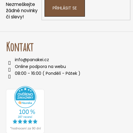
í
Nezmeškejte
PŘIHLÁSIT SE
žádné novinky
či slevy!
Kontakt
info
@
panakei.cz
Online podpora na webu
08:00 - 16:00 ( Pondělí - Pátek )