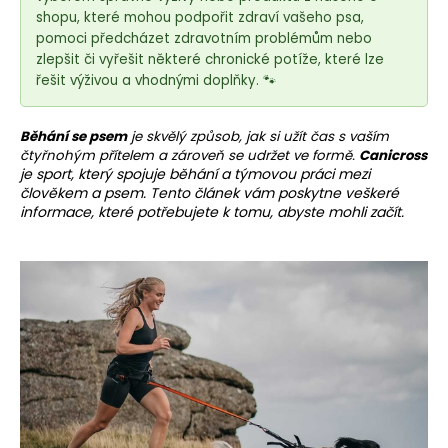
e
shopu, které mohou podpořit zdraví vašeho psa,
t
pomoci předcházet zdravotním problémům nebo
e
zlepšit či vyřešit některé chronické potíže, které lze
n
řešit výživou a vhodnými doplňky. 🐾
a
j
Běhání se psem
je skvělý způsob, jak si užít čas s vaším
í
čtyřnohým přítelem a zároveň se udržet ve formě.
Canicross
je sport, který spojuje běhání a týmovou práci mezi
t
člověkem a psem. Tento článek vám poskytne veškeré
?
informace, které potřebujete k tomu, abyste mohli začít.
HLEDAT
D
o
p