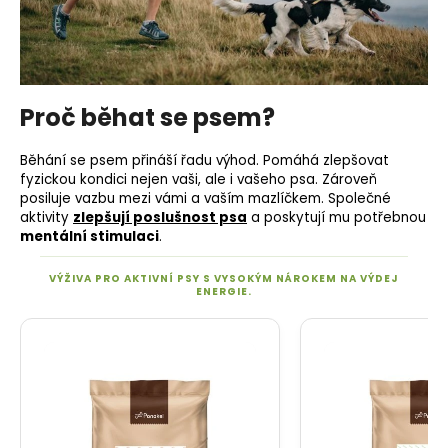
o
r
u
č
u
Proč běhat se psem?
j
e
Běhání se psem přináší řadu výhod. Pomáhá zlepšovat
m
fyzickou kondici nejen vaši, ale i vašeho psa. Zároveň
e
posiluje vazbu mezi vámi a vaším mazlíčkem. Společné
aktivity
zlepšují poslušnost psa
a poskytují mu potřebnou
mentální stimulaci
.