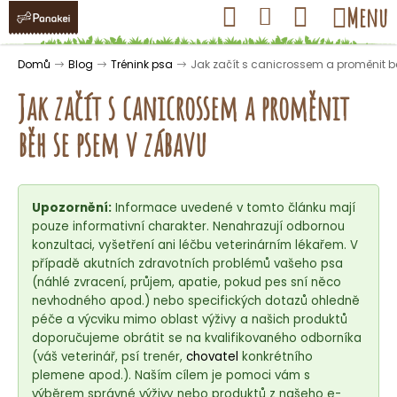
K
Přejít
Hledat
Nákupní
Menu
Přihlášení
na
o
obsah
košík
Zpět
Zpět
š
Domů
Blog
Trénink psa
Jak začít s canicrossem a proměnit 
í
Jak začít s canicrossem a proměnit
k
běh se psem v zábavu
C
o
Upozornění:
Informace uvedené v tomto článku mají
p
pouze informativní charakter. Nenahrazují odbornou
o
konzultaci, vyšetření ani léčbu veterinárním lékařem. V
t
případě akutních zdravotních problémů vašeho psa
ř
(náhlé zvracení, průjem, apatie, pokud pes sní něco
nevhodného apod.) nebo specifických dotazů ohledně
e
péče a výcviku mimo oblast výživy a našich produktů
b
doporučujeme obrátit se na kvalifikovaného odborníka
u
(váš veterinář, psí trenér,
chovatel
konkrétního
j
plemene apod.). Naším cílem je pomoci vám s
výběrem správné výživy nebo produktů z našeho e-