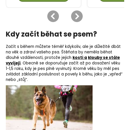
Kdy začít běhat se psem?
Začít s během můžete téměř kdykoliv, ale je důležité dbát
na věk a zdraví vašeho psa. Štěňata by neměla běhat
dlouhé vzdálenosti, protože jejich
k
osti a
klouby se stále
vyvíjejí
. Obecně se doporučuje začít až po dosažení věku
1-1,5 roku, kdy je pes plně vyvinutý. Kromě věku by měl pes
zvládat
základní
poslušnost a
povely
k běhu, jako je „vpřed“
nebo „stůj“.