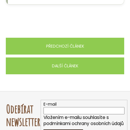
PŘEDCHOZÍ ČLÁNEK
DALŠÍ ČLÁNEK
Z
á
E-mail
Odebírat
p
a
Vložením e-mailu souhlasíte s
newsletter
t
podmínkami ochrany osobních údajů