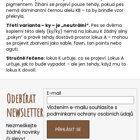
e
pigmentem.
Žíhání
se projeví pouze tehdy, pokud pes
t
nemá dominantní černou alelu KB – ta by brindle vzor
e
překryla.
n
Třetí varianta – ky – je „neutrální“.
Pes se dvěma
kopiemi této alely (ky/ky) nemá na lokusu K žádný silný
a
„pokyn“ a právě tehdy dostává prostor lokus A – mohou
j
se projevit zbarvení jako
sable
,
fawn
, tan points nebo
í
aguti.
t
Stručně řečeno:
lokus K určuje, co se projeví. Lokus A
určuje, jak to bude vypadat – ale jen tehdy, když mu to
?
lokus K dovolí.
Z
á
E-mail
Odebírat
p
HLEDAT
a
Vložením e-mailu souhlasíte s
newsletter
t
podmínkami ochrany osobních údajů
í
D
Nezmeškejte
PŘIHLÁSIT SE
o
žádné novinky
p
či slevy!