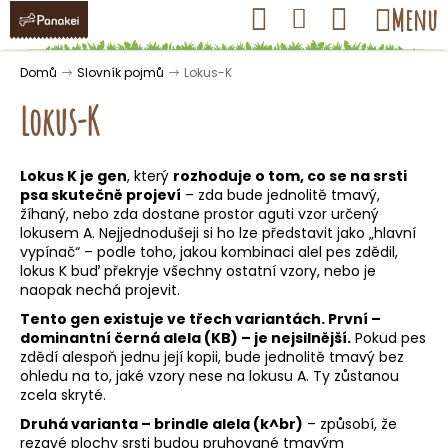
K
Přejít
Hledat
Nákupní
Menu
Přihlášení
na
o
obsah
košík
Zpět
Zpět
š
Domů
Slovník pojmů
Lokus-K
í
Lokus-K
k
Lokus
K je gen
, který
rozhoduje o tom, co se na srsti
C
psa skutečně projeví
– zda bude jednolitě tmavý,
o
žíhaný, nebo zda dostane prostor aguti vzor určený
lokusem A. Nejjednodušeji si ho lze představit jako „hlavní
p
vypínač“ – podle toho, jakou kombinaci alel pes zdědil,
o
lokus K buď překryje všechny ostatní vzory, nebo je
t
naopak nechá projevit.
ř
Tento gen existuje ve třech variantách. První –
dominantní černá
alela
(KB) – je nejsilnější.
Pokud pes
e
zdědí alespoň jednu její kopii, bude jednolitě tmavý bez
b
ohledu na to, jaké vzory nese na lokusu A. Ty zůstanou
u
zcela skryté.
j
Druhá varianta –
brindle
alela (k^br)
– způsobí, že
rezavé plochy srsti budou pruhované tmavým