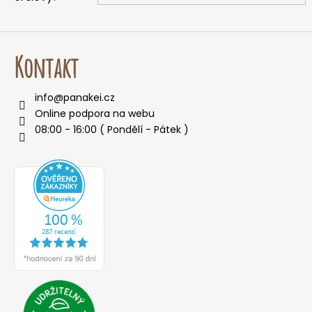
o
r
u
Kontakt
č
u
j
info
@
panakei.cz
e
Online podpora na webu
m
08:00 - 16:00 ( Pondělí - Pátek )
e