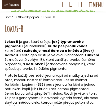
K
Přejít
Hledat
Nákupní
Menu
Přihlášení
na
o
obsah
košík
Zpět
Zpět
š
Domů
Slovník pojmů
Lokus-B
í
Lokus-B
k
Lokus
B
je gen, který určuje,
jaký typ tmavého
C
pigmentu
(eumelaninu)
bude pes produkovat
–
o
konkrétně
rozhoduje mezi černou a hnědou (liver)
barvou
. Tento gen existuje ve dvou variantách:
funkční
p
(označované velkým B), která zajišťuje tvorbu černého
o
pigmentu, a
nefunkční
(označované malým b), která
t
způsobuje tvorbu hnědého pigmentu.
ř
Protože každý pes zdědí jednu kopii od matky a jednu od
otce, mohou nastat tři kombinace. Pes se dvěma
e
funkčními kopiemi (BB) i pes s jednou funkční a jednou
b
nefunkční kopií (Bb) budou mít černou pigmentaci –
u
černá barva totiž „přepíše“ hnědou. Rozdíl je však v tom,
že pes s genotypem Bb navenek vypadá černě, ale nese
j
skrytou hnědou alelu, kterou může předat potomstvu.