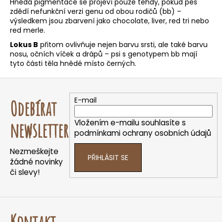
e
Hnědá pigmentace se projeví pouze tehdy, pokud pes
zdědí nefunkční verzi genu od obou rodičů (bb) –
t
výsledkem jsou zbarvení jako chocolate, liver,
red tri
nebo
e
red
merle
.
n
Lokus B
přitom ovlivňuje nejen barvu srsti, ale také barvu
a
nosu, očních víček a drápů – psi s genotypem bb mají
j
tyto části těla hnědé místo černých.
í
Z
t
á
E-mail
Odebírat
?
p
a
Vložením e-mailu souhlasíte s
newsletter
t
podmínkami ochrany osobních údajů
í
Nezmeškejte
HLEDAT
PŘIHLÁSIT SE
žádné novinky
či slevy!
D
o
p