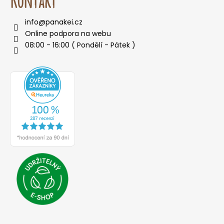
Kontakt
o
r
info
@
panakei.cz
u
Online podpora na webu
č
08:00 - 16:00 ( Pondělí - Pátek )
u
j
e
m
e