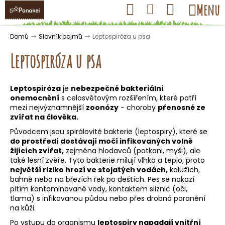
K
Přejít
Hledat
Nákupní
Menu
Přihlášení
na
o
obsah
košík
Zpět
Zpět
š
Domů
Slovník pojmů
Leptospiróza u psa
í
Leptospiróza u psa
k
Leptospiróza
je
nebezpečné bakteriální
C
onemocnění
s celosvětovým rozšířením, které patří
o
mezi nejvýznamnější
zoonózy
- choroby
přenosné ze
zvířat na člověka.
p
Původcem jsou spirálovité bakterie (leptospiry), které se
o
do prostředí dostávají močí infikovaných volně
t
žijících zvířat,
zejména hlodavců (potkani, myši), ale
ř
také lesní zvěře. Tyto bakterie milují vlhko a teplo, proto
největší riziko hrozí ve stojatých vodách,
kalužích,
e
bahně nebo na březích řek po deštích. Pes se nakazí
b
pitím kontaminované vody, kontaktem sliznic (oči,
u
tlama) s infikovanou půdou nebo přes drobná poranění
na kůži.
j
Po vstupu do organismu
leptospiry napadají vnitřní