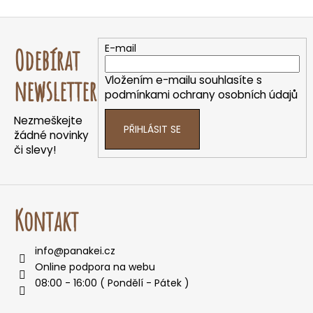
o
Z
r
á
u
E-mail
Odebírat
č
p
u
a
Vložením e-mailu souhlasíte s
newsletter
j
t
podmínkami ochrany osobních údajů
e
í
m
Nezmeškejte
PŘIHLÁSIT SE
e
žádné novinky
či slevy!
Kontakt
info
@
panakei.cz
Online podpora na webu
08:00 - 16:00 ( Pondělí - Pátek )