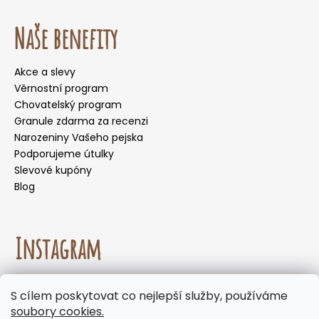
Naše benefity
Akce a slevy
Věrnostní program
Chovatelský program
Granule zdarma za recenzi
Narozeniny Vašeho pejska
Podporujeme útulky
Slevové kupóny
Blog
Instagram
☀️🌡️ Doporučení pro letní měsíce. Během letních
S cílem poskytovat co nejlepší služby, používáme
měsíců nedoporučujeme volit doručení do
Sledovat na Instagramu
soubory cookies.
samoobslužných boxů, kde mohou být zásilky