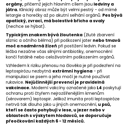
e
orgány,
přičemž jejich hlavním cílem jsou
ledviny a
t
játra.
Klinický obraz může být velmi pestrý - od mírné
e
letargie a horečky až po akutní selhání orgánů.
Pes bývá
apatický, zvrací, má bolestivé břicho a svaly
n
(nechce se hýbat).
a
Typickým znakem bývá žloutenka
(
žluté zbarvení
j
sliznic a očního bělma) při poškození jater
nebo tmavá
í
moč a nadměrná žízeň
při postižení ledvin. Pokud se
léčba nezačne včas silnými antibiotiky, onemocnění
t
končí fatálně nebo celoživotním poškozením orgánů.
?
Vzhledem k riziku přenosu na člověka je při podezření na
leptospirózu nezbytná
extrémní hygiena
- při
manipulaci se psem a jeho močí je nutné používat
rukavice.
Nejúčinnější prevencí je pravidelná
vakcinace.
Moderní vakcíny označené jako
L4
poskytují
HLEDAT
ochranu proti čtyřem nejrozšířenějším kmenům
(sérovarem) leptospir. Jelikož imunita proti leptospiróze
netrvá tak dlouho jako u jiných onemocnění,
u psů,
kteří se často pohybují v lese, u jezer nebo v
oblastech s výskytem hlodavců, se doporučuje
D
přeočkování každých 6 - 12 měsíců.
o
p