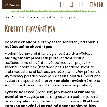
K
Přejít
Hledat
Nákupní
Menu
Přihlášení
na
o
obsah
košík
Zpět
Zpět
š
Domů
Slovník pojmů
Korekce chování psa
í
Korekce chování psa
k
Korekce chování
je cílený zásah zaměřený na
změnu
C
nežádoucího
chování psa
.
o
Moderní behaviorální
kynologie
rozlišuje dva přístupy.
p
Management prostředí
je preventivní přístup -
nežádoucímu chování se vůbec nedovolí projevit -
o
změnou podmínek (například pes s tendencí krást ze
t
stolu nedostane příležitost, protože stůl je vždy prázdný).
ř
Výcvikový přístup
pracuje s
desenzibilizací
(postupné
zvykání na spouštěč) a
protikondicionováním
(změna
e
emoční reakce na spouštěč z negativní na pozitivní).
b
Fyzická korekce
(úder, šok)
je v moderní kynologii
u
odmítána
- zvyšuje strach, agresivitu a poškozuje vztah
j
psa s majitelem, aniž by řešila příčinu chování.
Efektivní
korekce chování vždy začíná pochopením příčiny
-