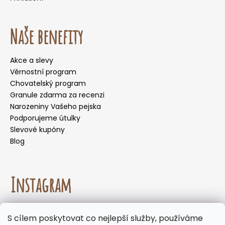
Naše benefity
Akce a slevy
Věrnostní program
Chovatelský program
Granule zdarma za recenzi
Narozeniny Vašeho pejska
Podporujeme útulky
Slevové kupóny
Blog
Instagram
☀️🌡️ Doporučení pro letní měsíce. Během letních
S cílem poskytovat co nejlepší služby, používáme
měsíců nedoporučujeme volit doručení do