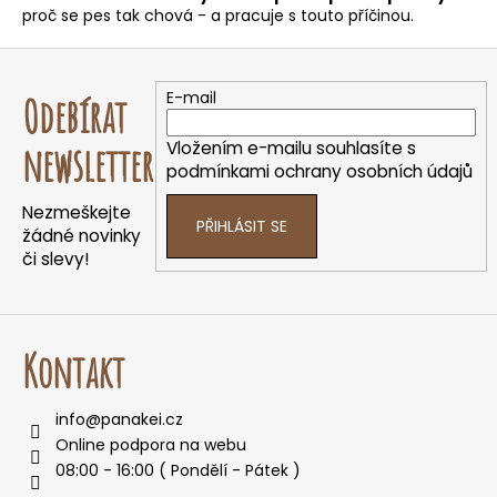
e
proč se pes tak chová - a pracuje s touto příčinou.
t
Z
e
á
n
E-mail
Odebírat
p
a
a
j
Vložením e-mailu souhlasíte s
newsletter
t
í
podmínkami ochrany osobních údajů
í
t
Nezmeškejte
PŘIHLÁSIT SE
?
žádné novinky
či slevy!
HLEDAT
Kontakt
info
@
panakei.cz
D
Online podpora na webu
o
08:00 - 16:00 ( Pondělí - Pátek )
p