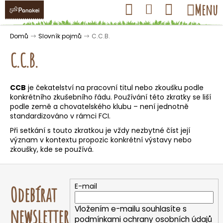
K
Přejít
Hledat
Nákupní
Menu
Přihlášení
na
o
obsah
košík
Zpět
Zpět
š
Domů
Slovník pojmů
C.C.B.
í
C.C.B.
k
CCB
je čekatelství na pracovní titul nebo zkoušku podle
C
konkrétního zkušebního řádu. Používání této zkratky se liší
o
podle země a chovatelského klubu – není jednotně
standardizováno v rámci FCI.
p
Při setkání s touto zkratkou je vždy nezbytné číst její
o
význam v kontextu propozic konkrétní výstavy nebo
t
zkoušky, kde se používá.
ř
Z
e
á
b
E-mail
Odebírat
p
u
a
Vložením e-mailu souhlasíte s
newsletter
j
t
podmínkami ochrany osobních údajů