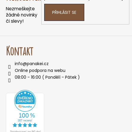
e
í
t
Nezmeškejte
PŘIHLÁSIT SE
e
žádné novinky
či slevy!
n
a
j
í
Kontakt
t
?
info
@
panakei.cz
Online podpora na webu
08:00 - 16:00 ( Pondělí - Pátek )
HLEDAT
D
o
p