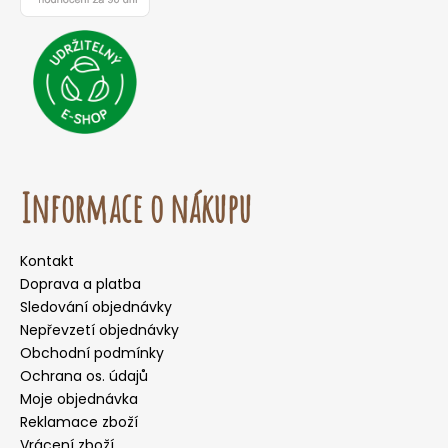
o
r
u
č
u
j
e
m
e
Informace o nákupu
Kontakt
Doprava a platba
Sledování objednávky
Nepřevzetí objednávky
Obchodní podmínky
Ochrana os. údajů
Moje objednávka
Reklamace zboží
Vrácení zboží