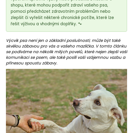
e
shopu, které mohou podpořit zdraví vašeho psa,
t
pomoci předcházet zdravotním problémům nebo
e
zlepšit či vyřešit některé chronické potíže, které lze
n
řešit výživou a vhodnými doplňky. 🐾
a
j
Výcvik psa není jen o základní poslušnosti; může být také
í
skvělou zábavou pro vás a vašeho mazlíčka. V tomto článku
se podíváme na několik milých povelů, které nejen zlepší vaši
t
komunikaci se psem, ale také posílí vaši vzájemnou vazbu a
?
přinesou spoustu zábavy.
HLEDAT
D
o
p