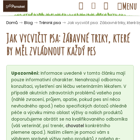
K
Přejít
Hledat
Nákupní
Menu
Přihlášení
na
o
obsah
košík
Zpět
Zpět
š
Domů
Blog
Trénink psa
Jak vycvičit psa: Zábavné triky, které
í
Jak vycvičit psa: Zábavné triky, které
k
by měl zvládnout každý pes
C
o
Upozornění:
Informace uvedené v tomto článku mají
p
pouze informativní charakter. Nenahrazují odbornou
o
konzultaci, vyšetření ani léčbu veterinárním lékařem. V
t
případě akutních zdravotních problémů vašeho psa
ř
(náhlé zvracení, průjem, apatie, pokud pes sní něco
nevhodného apod.) nebo specifických dotazů ohledně
e
péče a výcviku mimo oblast výživy a našich produktů
b
doporučujeme obrátit se na kvalifikovaného odborníka
u
(váš veterinář, psí trenér,
chovatel
konkrétního
j
plemene apod.). Naším cílem je pomoci vám s
výběrem správné výživy nebo produktů z našeho e-