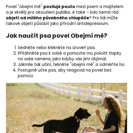
Povel "obejmi mě"
posiluje pouto
mezi psem a majitelem
a je skvělý pro okouzlení publika. A také – kdo nemá rád
objetí od milého půvabného chlupáče
? Pro lidi může
takové objetí působit jako přírodní antidepresivum.
Jak naučit psa povel Obejmi mě?
Sedněte nebo klekněte na úroveň psa.
Přitáhněte psa k sobě a pomozte mu položit tlapky
na vaše ramena, jako kdyby vás jimi objímal.
Jakmile tak učiní, řekněte "obejmi mě" a odměňte ho.
Postupně učte psa, aby reagoval na povel bez
pomoci.