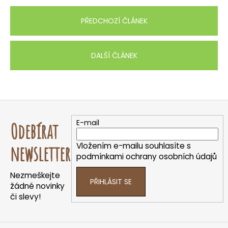
PŘEDCHOZÍ ČLÁNEK
DALŠÍ ČLÁNEK
Z
á
E-mail
Odebírat
p
a
Vložením e-mailu souhlasíte s
newsletter
t
podmínkami ochrany osobních údajů
í
Nezmeškejte
PŘIHLÁSIT SE
žádné novinky
či slevy!