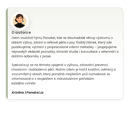
O autorce
Jsem součástí týmu Panakei, kde se dlouhodobě věnuji výzkumu v
oblasti výživy, zdraví a celkové péče o psy. Každý článek, který zde
publikujeme, vychází z propracované interní metodiky – propojujeme
nejnovější vědecké poznatky, klinické studie i konzultace s veterináři a
dalšími odborníky z praxe.
Specializuji se na témata spojená s výživou, zdravotní prevencí,
chováním i každodenní péčí. Naším cílem je tvořit kvalitní, ověřený a
srozumitelný obsah, který pomáhá majitelům psů rozhodovat se
informovaně a s respektem k individuálním potřebám
každého zvířete.
Kristína | Panakei.cz