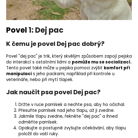
o
r
u
č
Povel
1: Dej pac
u
j
K čemu je povel Dej pac dobrý?
e
m
Povel "dej pac" je trik, který skvělým způsobem zapojí pejska
e
do interakcí s ostatními lidmi a
pomůže mu se socializací.
Tento povel také může u pejska pomoci zvýšit
komfort při
manipulaci
s jeho
packami
,
například při kontrole u
veterináře, nebo při mytí tlapek.
Jak naučit psa povel Dej pac?
Držte v ruce pamlsek a nechte psa, aby ho očichal.
Přesuňte
pamlsek
nad jeho tlapu, až ji zvedne.
Jakmile tlapu zvedne, řekněte "dej pac" a ihned
odměňte pamlsek.
Opakujte a postupně zvyšujte očekávání, aby tlapu
položil do vaší ruky.