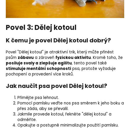
Povel 3: Dělej kotoul
K čemu je povel Dělej kotoul dobrý?
Povel "Dělej kotoul" je atraktivní trik, který může přinést
psům
zábavu
a zároveň
fyzickou aktivitu
. Kromě toho, že
posiluje svaly a zlepšuje
agilitu
, tento povel také
stimuluje mentální schopnosti
psa, protože vyžaduje
pochopení a provedení více kroků.
Jak naučit psa povel Dělej kotoul?
Přimějte psa lehnout.
Pomocí
pamlsku
veďte nos psa směrem k jeho boku a
přes záda, aby se převalil.
Jakmile provede kotoul, řekněte "dělej kotoul" a
odměňte.
Opakujte a postupně minimalizujte použití pamlsku.