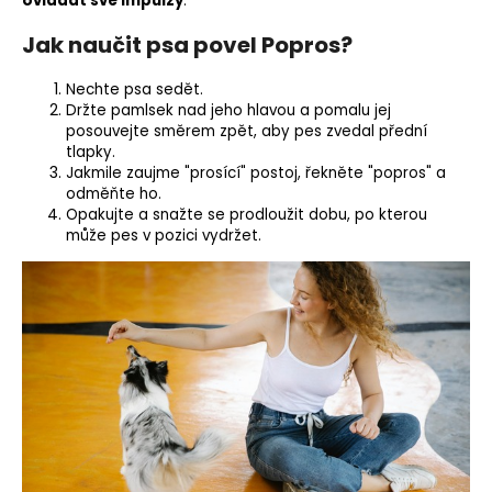
ovládat své impulzy
.
Jak naučit psa povel Popros?
Nechte psa sedět.
Držte
pamlsek
nad jeho hlavou a pomalu jej
posouvejte směrem zpět, aby pes zvedal přední
tlapky.
Jakmile zaujme "prosící" postoj, řekněte "popros" a
odměňte ho.
Opakujte a snažte se prodloužit dobu, po kterou
může pes v pozici vydržet.