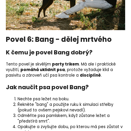
Povel 6: Bang - dělej mrtvého
K čemu je povel Bang dobrý?
Tento povel je skvělým
party trikem
. Má ale i praktické
využití,
pomáhá uklidnit psa
, protože vyžaduje klid a
pasivitu a zároveň učí psa kontrole a
disciplíně
.
Jak naučit psa povel Bang?
Nechte psa ležet na boku.
Řekněte "bang" a použijte ruku k simulaci střelby
(pokud to ovšem pejskovi nevadí).
Odměňte psa pamlskem, když zůstane ležet a
"předstírá smrt".
Opakujte a zvyšujte dobu, po kterou má pes zůstat v