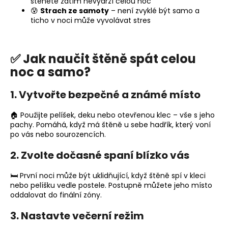
štěněte zatím nevydrží celou noc
o
😰
Strach ze samoty
– není zvyklé být samo a
r
ticho v noci může vyvolávat stres
u
č
u
✅ Jak naučit štěně spát celou
j
noc a samo?
e
m
1. Vytvořte bezpečné a známé místo
e
🏠 Použijte pelíšek, deku nebo otevřenou klec – vše s jeho
pachy. Pomáhá, když má štěně u sebe hadřík, který voní
po vás nebo sourozencích.
2. Zvolte dočasné spaní blízko vás
🛏️ První noci může být uklidňující, když štěně spí v kleci
nebo pelíšku vedle postele. Postupně můžete jeho místo
oddalovat do finální zóny.
3. Nastavte večerní režim