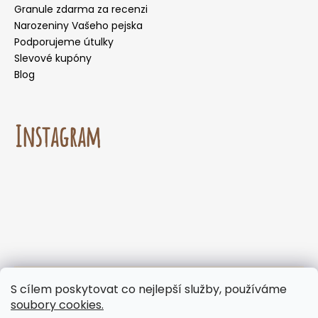
Granule zdarma za recenzi
Narozeniny Vašeho pejska
Podporujeme útulky
Slevové kupóny
Blog
Instagram
☀️🌡️ Doporučení pro letní měsíce. Během letních
S cílem poskytovat co nejlepší služby, používáme
měsíců nedoporučujeme volit doručení do
Sledovat na Instagramu
soubory cookies.
samoobslužných boxů, kde mohou být zásilky