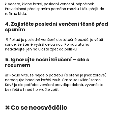
🕯️ Večeře, klidné hraní, poslední venčení, odpočinek.
Pravidelnost před spaním pomáhá mozku i tělu přejít do
režimu klidu.
4. Zajistěte poslední venčení těsně před
spaním
🚪 Pokud je poslední venčení dostatečně pozdě, je větší
šance, že štěně vydrží celou noc. Po návratu ho
neaktivujte, jen ho uložte zpět do pelíšku.
5. Ignorujte noční kňučení – ale s
rozumem
🙈 Pokud víte, že nejde o potřebu (a štěně je jinak zdravé),
nereagujte hned na každý zvuk. Často se uklidní samo.
Když je ale potřeba venčení pravděpodobná, vyvenčete
bez řečí a hned ho vraťte zpět.
❌ Co se neosvědčilo