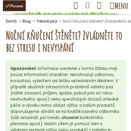
K
Přejít
Hledat
Nákupní
Menu
Přihlášení
na
o
obsah
košík
Zpět
Zpět
š
Domů
Blog
Trénink psa
Noční kňučení štěněte? Zvládněte to b
í
Noční kňučení štěněte? Zvládněte to
k
bez stresu i nevyspání
C
o
Upozornění:
Informace uvedené v tomto článku mají
p
pouze informativní charakter. Nenahrazují odbornou
o
konzultaci, vyšetření ani léčbu veterinárním lékařem. V
t
případě akutních zdravotních problémů vašeho psa
ř
(náhlé zvracení, průjem, apatie, pokud pes sní něco
nevhodného apod.) nebo specifických dotazů ohledně
e
péče a výcviku mimo oblast výživy a našich produktů
b
doporučujeme obrátit se na kvalifikovaného odborníka
u
(váš veterinář, psí trenér,
chovatel
konkrétního
j
plemene apod.). Naším cílem je pomoci vám s
výběrem správné výživy nebo produktů z našeho e-