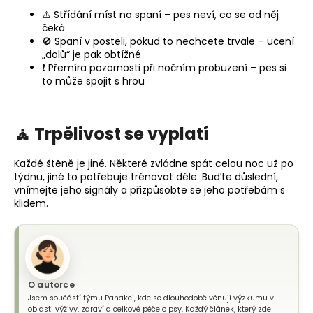
⚠️ Střídání míst na spaní – pes neví, co se od něj
čeká
🚫 Spaní v posteli, pokud to nechcete trvale – učení
„dolů“ je pak obtížné
❗ Přemíra pozornosti při nočním probuzení – pes si
to může spojit s hrou
🧘 Trpělivost se vyplatí
Každé štěně je jiné. Některé zvládne spát celou noc už po
týdnu, jiné to potřebuje trénovat déle. Buďte důslední,
vnímejte jeho signály a přizpůsobte se jeho potřebám s
klidem.
O autorce
Jsem součástí týmu Panakei, kde se dlouhodobě věnuji výzkumu v
oblasti výživy, zdraví a celkové péče o psy. Každý článek, který zde