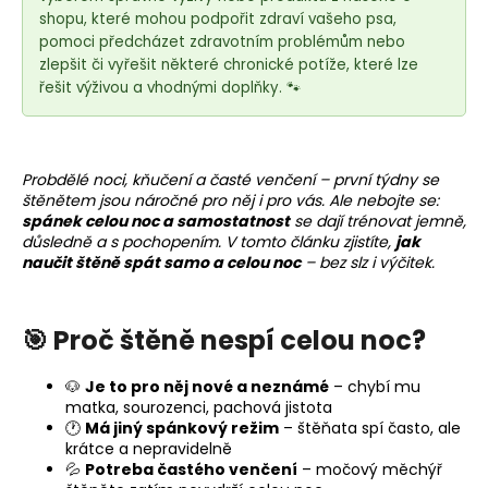
e
shopu, které mohou podpořit zdraví vašeho psa,
t
pomoci předcházet zdravotním problémům nebo
e
zlepšit či vyřešit některé chronické potíže, které lze
n
řešit výživou a vhodnými doplňky. 🐾
a
j
í
Probdělé noci, kňučení a časté venčení – první týdny se
t
štěnětem jsou náročné pro něj i pro vás. Ale nebojte se:
spánek celou noc a samostatnost
se dají trénovat jemně,
?
důsledně a s pochopením. V tomto článku zjistíte,
jak
naučit štěně spát samo a celou noc
– bez slz i výčitek.
🎯 Proč štěně nespí celou noc?
HLEDAT
🐶
Je to pro něj nové a neznámé
– chybí mu
matka, sourozenci, pachová jistota
🕐
Má jiný spánkový režim
– štěňata spí často, ale
D
krátce a nepravidelně
o
💦
Potreba častého venčení
– močový měchýř
p