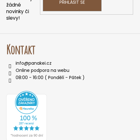
í
PŘIHLÁSIT SE
žádné
novinky či
slevy!
Kontakt
info
@
panakei.cz
Online podpora na webu
08:00 - 16:00 ( Pondělí - Pátek )