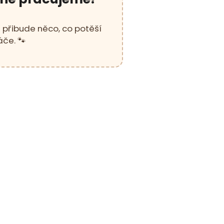
u přibude něco, co potěší
áče. 🐾