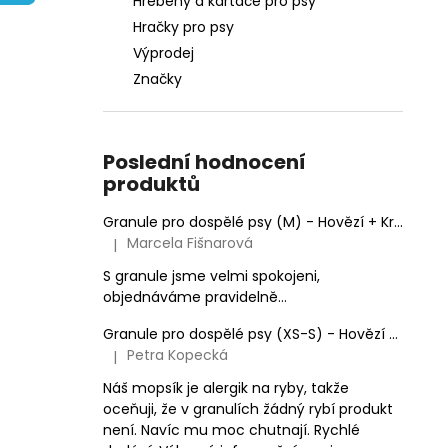
Hřebeny a kartáče pro psy
e
Hračky pro psy
l
Výprodej
Značky
Poslední hodnocení
produktů
Granule pro dospělé psy (M) - Hovězí + Krůtí 9kg
Marcela Fišnarová
|
Hodnocení produktu je 5 z 5 hvězdiček.
S granule jsme velmi spokojeni,
objednáváme pravidelně...
Granule pro dospělé psy (XS-S) - Hovězí + Krůtí
Petra Kopecká
|
Hodnocení produktu je 5 z 5 hvězdiček.
Náš mopsík je alergik na ryby, takže
oceňuji, že v granulích žádný rybí produkt
není. Navíc mu moc chutnají. Rychlé