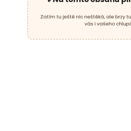
Zatím tu ještě nic neštěká, ale brzy t
vás i vašeho chlup
18kg (2x9kg)