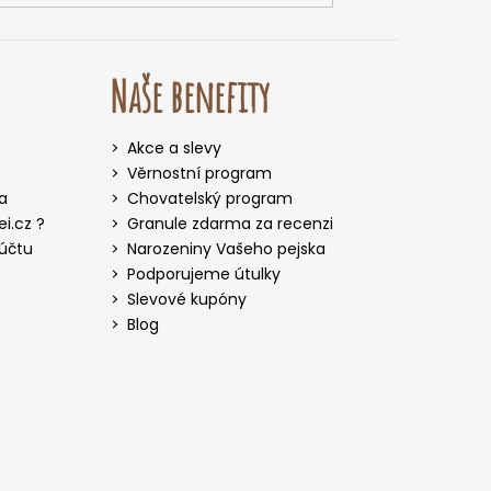
Naše benefity
Akce a slevy
Věrnostní program
a
Chovatelský program
i.cz ?
Granule zdarma za recenzi
 účtu
Narozeniny Vašeho pejska
Podporujeme útulky
Slevové kupóny
Blog