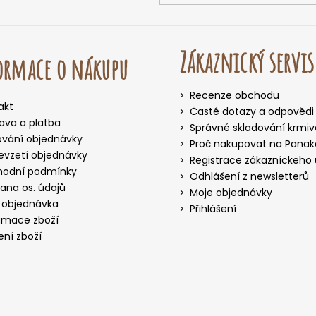
Zákaznický servis
ormace o nákupu
Recenze obchodu
akt
Časté dotazy a odpovědi
ava a platba
Správné skladování krmiv
ování objednávky
Proč nakupovat na Panake
evzetí objednávky
Registrace zákazníckeho
odní podmínky
Odhlášení z newsletterů
ana os. údajů
Moje objednávky
 objednávka
Přihlášení
amace zboží
ení zboží