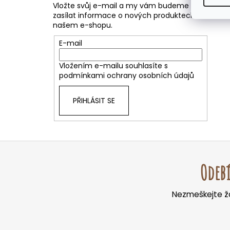
Vložte svůj e-mail a my vám budeme
zasílat informace o nových produktech na
našem e-shopu.
E-mail
Vložením e-mailu souhlasíte s
podmínkami ochrany osobních údajů
PŘIHLÁSIT SE
Z
á
Odebí
p
a
Nezmeškejte žá
t
í