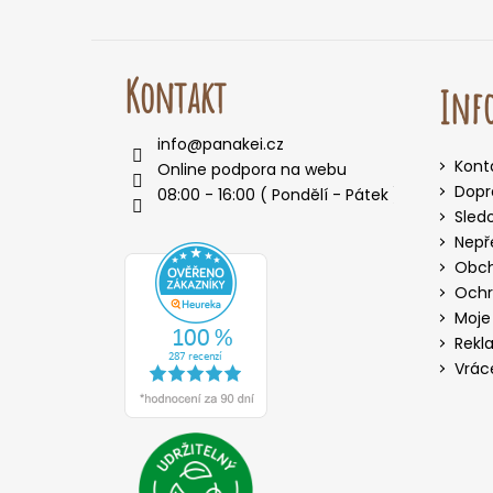
Kontakt
Inf
info
@
panakei.cz
Kont
Online podpora na webu
Dopr
08:00 - 16:00 ( Pondělí - Pátek )
Sled
Nepř
Obch
Ochr
Moje
Rekl
Vrác