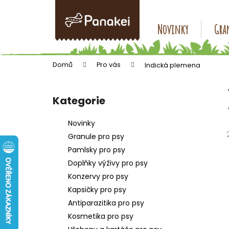
K
Přejít
na
o
obsah
Zpět
Zpět
Novinky
Gran
š
do
do
í
k
obchodu
obchodu
Domů
Pro vás
Indická plemena
P
o
Kategorie
Přeskočit
s
kategorie
t
Novinky
r
Granule pro psy
a
Pamlsky pro psy
n
Doplňky výživy pro psy
n
Konzervy pro psy
í
Kapsičky pro psy
p
Antiparazitika pro psy
a
Kosmetika pro psy
n