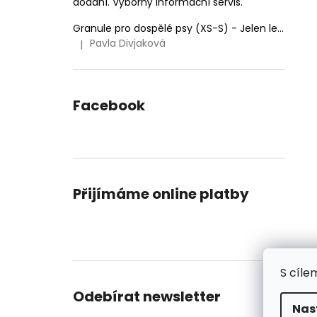
dodání. Výborný informační servis.
Granule pro dospělé psy (XS-S) - Jelen lesní (SENSITIVE) 9kg
Pavla Divjaková
|
Hodnocení produktu je 5 z 5 hvězdiček.
Facebook
Přijímáme online platby
S cíle
Odebírat newsletter
Nas