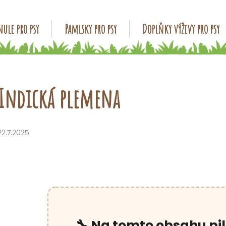
ule pro psy
Pamlsky pro psy
Doplňky výživy pro psy
Co potřebujete najít?
Indická plemena
HLEDAT
22.7.2025
Doporučujeme
🔧 Na tomto obsahu pi