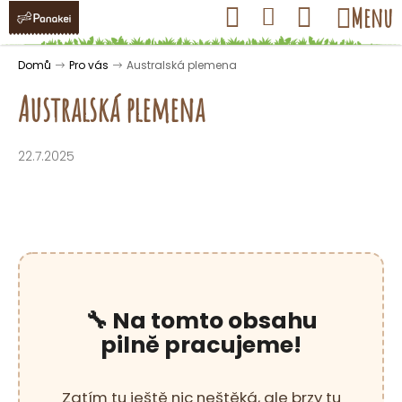
K
Přejít
Hledat
Nákupní
Menu
Přihlášení
na
o
obsah
košík
Zpět
Zpět
š
Domů
Pro vás
Australská plemena
í
Australská plemena
k
22.7.2025
C
o
p
o
t
ř
e
🔧 Na tomto obsahu
b
pilně pracujeme!
u
j
Zatím tu ještě nic neštěká, ale brzy tu