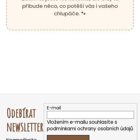
e
přibude něco, co potěší vás i vašeho
t
chlupáče. 🐾
e
n
a
j
í
t
?
Z
HLEDAT
á
E-mail
Odebírat
p
a
Vložením e-mailu souhlasíte s
newsletter
D
t
podmínkami ochrany osobních údajů
o
í
p