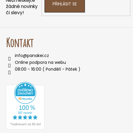
Nezmeškejte
PŘIHLÁSIT SE
o
žádné novinky
r
či slevy!
u
č
u
j
Kontakt
e
m
info
@
panakei.cz
e
Online podpora na webu
08:00 - 16:00 ( Pondělí - Pátek )