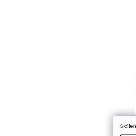
S cíle