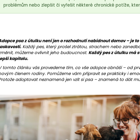
problémům nebo zlepšit či vyřešit některé chronické potíže, kter
Adopce psa z útulku není jen o rozhodnutí nabídnout domov – je to 
laskavostí.
Každý pes, který prošel ztrátou, strachem nebo zanedbá
změnit, můžeme ovlivnit jeho budoucnost.
Každý pes z útulku má s
lepší kapitolu.
V tomto článku vás provedeme tím, co vše adopce obnáší – od prvn
novým členem rodiny. Pomůžeme vám připravit se prakticky i emo
Protože adoptovat neznamená jen vzít si psa – znamená to dát m
18kg (2x9kg)