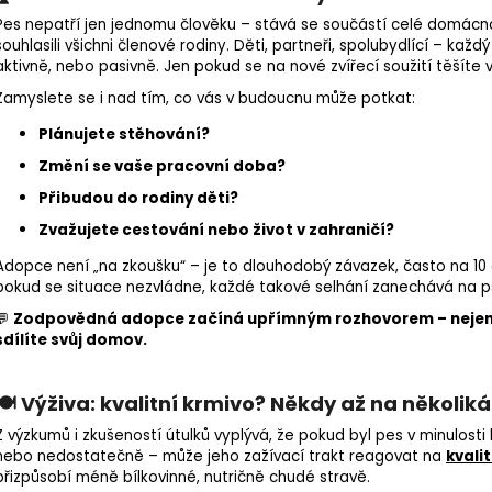
Pes nepatří jen jednomu člověku – stává se součástí celé domácno
souhlasili všichni členové rodiny. Děti, partneři, spolubydlící – ka
aktivně, nebo pasivně. Jen pokud se na nové zvířecí soužití těšít
Zamyslete se i nad tím, co vás v budoucnu může potkat:
Plánujete stěhování?
Změní se vaše pracovní doba?
Přibudou do rodiny děti?
Zvažujete cestování nebo život v zahraničí?
Adopce není „na zkoušku“ – je to dlouhodobý závazek, často na 10 až
pokud se situace nezvládne, každé takové selhání zanechává na ps
💬
Zodpovědná adopce začíná upřímným rozhovorem – nejen se
sdílíte svůj domov.
🍽️ Výživa: kvalitní krmivo? Někdy až na několik
Z výzkumů i zkušeností útulků vyplývá, že pokud byl pes v minulost
nebo nedostatečně – může jeho zažívací trakt reagovat na
kvali
přizpůsobí méně bílkovinné, nutričně chudé stravě.