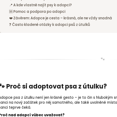
📍 A kde vlastně najít psy k adopci?
🆘 Pomoc a podpora po adopci
❤️ Závěrem: Adopce je cesta – krásná, ale ne vždy snadná
❓ Často kladené otázky k adopci psů z útulků
🐾
🐾 Proč si adoptovat psa z útulku?
Adopce psa z útulku není jen krásné gesto – je to čin s hluboký
šanci na nový začátek pro něj samotného, ale také uvolněné míst
šanci teprve čeká.
Proč nad adopcí vůbec uvažovat?