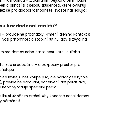
ální rozhodnutí – „zachráním pejska a on mi bude
ěh a přináší si s sebou zkušenosti, které ovlivňují
Než se pro adopci rozhodnete, zvažte následující:
vou každodenní realitu?
– pravidelné procházky, krmení, trénink, kontakt s
aši přítomnost a stabilní rutinu, aby si zvykli na
 mimo domov nebo často cestujete, je třeba
sto, kde si odpočine – a bezpečný prostor pro
přístupu.
ed levnější než koupě psa, ale náklady se rychle
í), pravidelné očkování, odčervení, antiparazitika,
í nebo vyžaduje speciální péči?
tulku si už něčím prošel. Aby konečně našel domov
y náročnější.