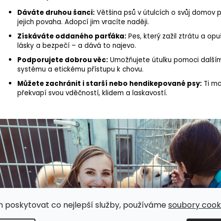
Dáváte druhou šanci:
Většina psů v útulcích o svůj domov při
jejich povaha. Adopcí jim vracíte naději.
Získáváte oddaného parťáka:
Pes, který zažil ztrátu a op
lásky a bezpečí – a dává to najevo.
Podporujete dobrou věc:
Umožňujete útulku pomoci dalším 
systému a etickému přístupu k chovu.
Můžete zachránit i starší nebo hendikepované psy:
Ti ma
překvapí svou vděčností, klidem a laskavostí.
m poskytovat co nejlepší služby, používáme
soubory cooki