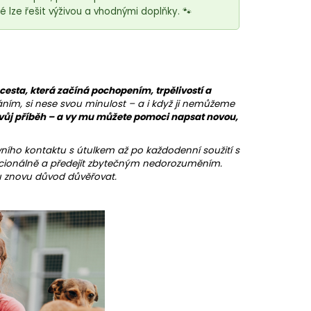
é lze řešit výživou a vhodnými doplňky. 🐾
cesta, která začíná pochopením, trpělivostí a
ním, si nese svou minulost – a i když ji nemůžeme
vůj příběh – a vy mu můžete pomoci napsat novou,
ího kontaktu s útulkem až po každodenní soužití s
cionálně a předejít zbytečným nedorozuměním.
u znovu důvod důvěřovat.