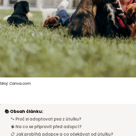
Zdroj: Canva.com
📚 Obsah článku:
🐾 Proč si adoptovat psa z útulku?
🧠 Na co se připravit před adopcí?
📋 Jak probíhá adopce a co očekávat od útulku?