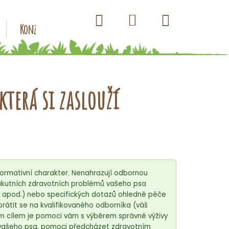
Hledat
Nákupní
Přihlášení
Konzervy pro psy
Kapsičky pro psy
Antiparazitik
košík
která si zaslouží
ormativní charakter. Nenahrazují odbornou
ě akutních zdravotních problémů vašeho psa
o apod.) nebo specifických dotazů ohledně péče
rátit se na kvalifikovaného odborníka (váš
m cílem je pomoci vám s výběrem správné výživy
 vašeho psa, pomoci předcházet zdravotním