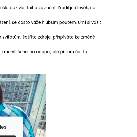
šla bez vlastního zavinění. Zradil je člověk, ne
uštění, se často váže hlubším poutem. Umí si vážit
zvířatům, šetříte zdroje, přispíváte ke změně
jí menší šanci na adopci, ale přitom často
es.