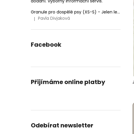
dodání. Výborný informační servis.
Granule pro dospělé psy (XS-S) - Jelen lesní (SENSITIVE) 9kg
Pavla Divjaková
|
Hodnocení produktu je 5 z 5 hvězdiček.
Facebook
Přijímáme online platby
Odebírat newsletter