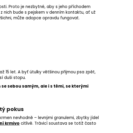
sti. Proto je nezbytné, aby s jeho příchodem
ždý z nich bude s pejskem v denním kontaktu, ať už
e všichni, může adopce opravdu fungovat.
 15 let. A byť útulky většinou přijmou psa zpět,
í duši stopu.
 sebou samým, ale i s těmi, se kterými
átý pokus
i krmen nevhodně – levnými granulemi, zbytky jídel
tní krmivo
citlivě. Trávicí soustava se totiž často