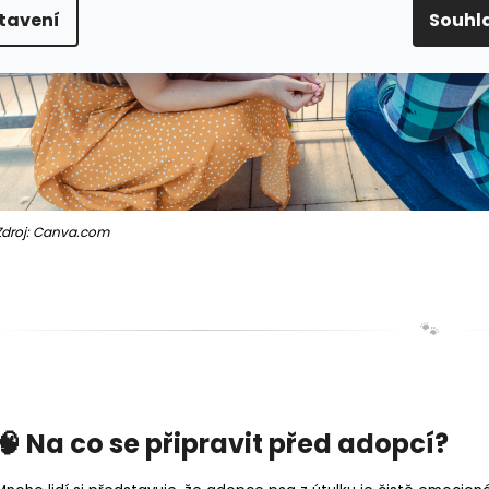
tavení
Souhl
Zdroj: Canva.com
🐾
🧠 Na co se připravit před adopcí?