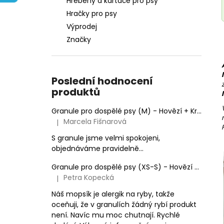
Hřebeny a kartáče pro psy
e
Hračky pro psy
l
Výprodej
Značky
Poslední hodnocení
produktů
Granule pro dospělé psy (M) - Hovězí + Krůtí 9kg
Marcela Fišnarová
|
Hodnocení produktu je 5 z 5 hvězdiček.
S granule jsme velmi spokojeni,
objednáváme pravidelně...
Granule pro dospělé psy (XS-S) - Hovězí + Krůtí
Petra Kopecká
|
Hodnocení produktu je 5 z 5 hvězdiček.
Náš mopsík je alergik na ryby, takže
oceňuji, že v granulích žádný rybí produkt
není. Navíc mu moc chutnají. Rychlé