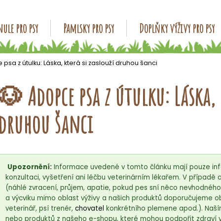
ule pro psy
Pamlsky pro psy
Doplňky výživy pro psy
Co potřebujete najít?
psa z útulku: Láska, která si zaslouží druhou šanci
🐶 Adopce psa z útulku: Láska, 
HLEDAT
druhou šanci
Doporučujeme
Upozornění:
Informace uvedené v tomto článku mají pouze inf
konzultaci, vyšetření ani léčbu veterinárním lékařem. V případ
(náhlé zvracení, průjem, apatie, pokud pes sní něco nevhodnéh
a výcviku mimo oblast výživy a našich produktů doporučujeme ob
veterinář, psí trenér,
chovatel
konkrétního plemene apod.). Naší
nebo produktů z našeho e-shopu, které mohou podpořit zdraví