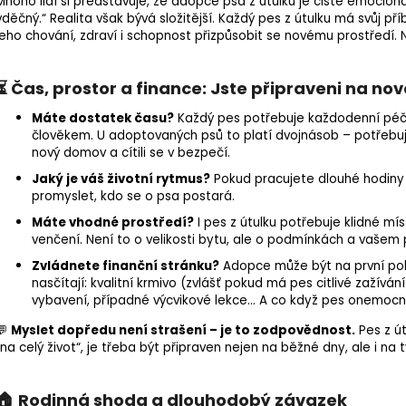
Mnoho lidí si představuje, že adopce psa z útulku je čistě emocion
vděčný.“ Realita však bývá složitější. Každý pes z útulku má svůj příb
jeho chování, zdraví i schopnost přizpůsobit se novému prostředí. 
⏳ Čas, prostor a finance: Jste připraveni na no
Máte dostatek času?
Každý pes potřebuje každodenní péči 
člověkem. U adoptovaných psů to platí dvojnásob – potřebují v
nový domov a cítili se v bezpečí.
Jaký je váš životní rytmus?
Pokud pracujete dlouhé hodiny
promyslet, kdo se o psa postará.
Máte vhodné prostředí?
I pes z útulku potřebuje klidné mí
venčení. Není to o velikosti bytu, ale o podmínkách a vašem 
Zvládnete finanční stránku?
Adopce může být na první pohl
nasčítají: kvalitní krmivo (zvlášť pokud má pes citlivé zažíván
vybavení, případné výcvikové lekce... A co když pes onemocn
💬
Myslet dopředu není strašení – je to zodpovědnost.
Pes z ú
„na celý život“, je třeba být připraven nejen na běžné dny, ale i na t
🏠 Rodinná shoda a dlouhodobý závazek