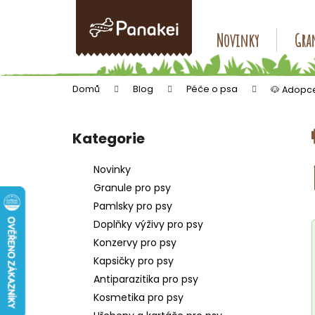
K
Přejít
na
o
obsah
Zpět
Zpět
Novinky
Gran
š
do
do
í
k
obchodu
obchodu
Domů
Blog
Péče o psa
🐶 Adopce 
P
o
Kategorie
Přeskočit
s
kategorie
t
Novinky
r
Granule pro psy
a
Pamlsky pro psy
n
Doplňky výživy pro psy
n
Konzervy pro psy
í
Kapsičky pro psy
p
Antiparazitika pro psy
a
Kosmetika pro psy
n