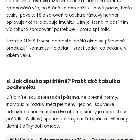
ne pasivní přestávka. Mozek během hlubokého spánku
zpracovává vše, co štěně za den zažilo - nové pachy, tváře,
zvuky, povely. Tělo zároveň produkuje růstový hormon,
opravuje tkáně a buduje imunitu. Čím je štěně mladší, tím
víc tohoto zpracování potřebuje - proto spí tolik.
Jakmile štěně trochu podroste, bdělá okna se přirozeně
prodlužují. Nemusíte nic dělat - stačí vědět, co čekat a v
jakém věku.
📊 Jak dlouho spí štěně? Praktická tabulka
podle věku
Čísla níže jsou
orientační pásma
, ne přesné normy.
Individuální rozdíly mezi plemeny i jedinci jsou velké -
odchylka o hodinu nebo dvě oběma směry je naprosto v
pořádku. Celkový spánek zahrnuje noční spánek i všechny
denní šlofíky dohromady.
Věk štěněte
Celkový spánek za 24 h
Co to v praxi znamená