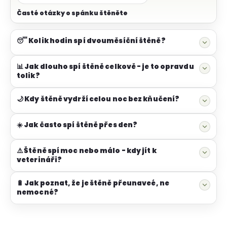
Časté otázky o spánku štěněte
😴 Kolik hodin spí dvouměsíční štěně?
📊 Jak dlouho spí štěně celkově - je to opravdu
tolik?
🌙 Kdy štěně vydrží celou noc bez kňučení?
☀️ Jak často spí štěně přes den?
⚠️ Štěně spí moc nebo málo - kdy jít k
veterináři?
🔋 Jak poznat, že je štěně přeunaveé, ne
nemocné?