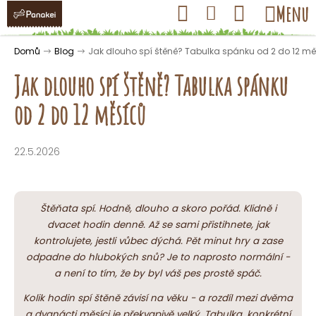
K
Přejít
Hledat
Nákupní
Menu
Přihlášení
na
o
obsah
košík
Zpět
Zpět
š
Domů
Blog
Jak dlouho spí štěně? Tabulka spánku od 2 do 12 m
í
Jak dlouho spí štěně? Tabulka spánku
k
od 2 do 12 měsíců
C
o
22.5.2026
p
o
t
Štěňata spí. Hodně, dlouho a skoro pořád. Klidně i
ř
dvacet hodin denně. Až se sami přistihnete, jak
e
kontrolujete, jestli vůbec dýchá. Pět minut hry a zase
odpadne do hlubokých snů? Je to naprosto normální -
b
a není to tím, že by byl váš pes prostě spáč.
u
j
Kolik hodin spí štěně závisí na věku - a rozdíl mezi dvěma
a dvanácti měsíci je překvapivě velký. Tabulka, konkrétní