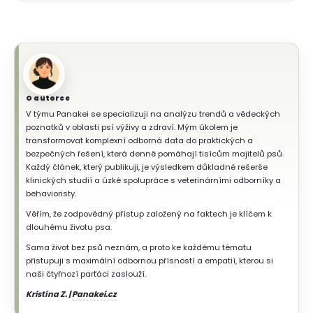
O autorce
V týmu Panakei se specializuji na analýzu trendů a vědeckých
poznatků v oblasti psí výživy a zdraví. Mým úkolem je
transformovat komplexní odborná data do praktických a
bezpečných řešení, která denně pomáhají tisícům majitelů psů.
Každý článek, který publikuji, je výsledkem důkladné rešerše
klinických studií a úzké spolupráce s veterinárními odborníky a
behavioristy.
Věřím, že zodpovědný přístup založený na faktech je klíčem k
dlouhému životu psa.
Sama život bez psů neznám, a proto ke každému tématu
přistupuji s maximální odbornou přísností a empatií, kterou si
naši čtyřnozí parťáci zaslouží.
Kristína Z. |
Panakei.cz