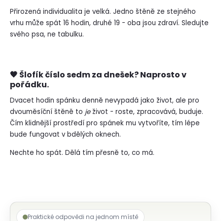
Přirozená individualita je velká. Jedno štěně ze stejného
vrhu může spát 16 hodin, druhé 19 - oba jsou zdraví. Sledujte
svého psa, ne tabulku.
🖤 Šlofík číslo sedm za dnešek? Naprosto v
pořádku.
Dvacet hodin spánku denně nevypadá jako život, ale pro
dvouměsíční štěně to
je
život - roste, zpracovává, buduje.
Čím klidnější prostředí pro spánek mu vytvoříte, tím lépe
bude fungovat v bdělých oknech.
Nechte ho spát. Dělá tím přesně to, co má.
Praktické odpovědi na jednom místě