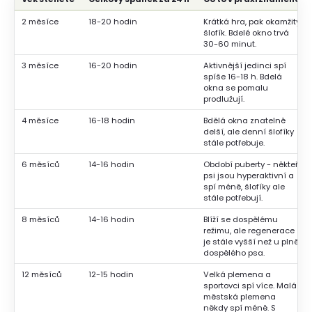
2 měsíce
18-20 hodin
Krátká hra, pak okamžitý
šlofík. Bdelé okno trvá
30-60 minut.
3 měsíce
16-20 hodin
Aktivnější jedinci spí
spíše 16-18 h. Bdelá
okna se pomalu
prodlužují.
4 měsíce
16-18 hodin
Bdělá okna znatelně
delší, ale denní šlofíky
stále potřebuje.
6 měsíců
14-16 hodin
Období puberty - někteří
psi jsou hyperaktivní a
spí méně, šlofíky ale
stále potřebují.
8 měsíců
14-16 hodin
Blíží se dospělému
režimu, ale regenerace
je stále vyšší než u plně
dospělého psa.
12 měsíců
12-15 hodin
Velká plemena a
sportovci spí více. Malá
městská plemena
někdy spí méně. S