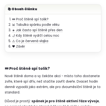
o
r
📚 Obsah článku
u
č
💤 Proč štěně spí tolik?
u
📊 Tabulka spánku podle věku
j
☀️ Jak často spí štěně přes den
e
🌙 Kdy štěně vydrží celou noc
m
⚠️ Co je červená vlajka
e
🖤 Závěr
💤 Proč štěně spí tolik?
Nové štěně doma a vy čekáte akci - místo toho dostanete
zvíře, které spí dřív, než stačíte zavřít dveře. Dvacet hodin
denně vypadá jako extrém, ale pro dvouměsíční štěně je to
standard.
Důvod je prostý:
spánek je pro štěně aktivní fáze vývoje
,