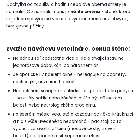
Odchylka od tabulky o hodinu nebo dvě oběma směry je
normální. Co normální není, je
náhlá změna
- štěně, které
najednou spí výrazně víc nebo výrazně méně než obvykle,
bez zjevné příčiny.
Zvažte návštěvu veterináře, pokud štěně:
Najednou spí podstatně více a jde o trvající stav, ne
jednorázové dokoukání po náročném dni.
Je apatické i v bdělém okně - nereaguje na podněty,
nechce jíst, nezajímá ho okolí.
Naopak není schopné se uklidnit ani po dostatku pohybu
- neustálý neklid nebo kňučení může být příznakem
bolesti nebo neurologického problému.
Po šestém měsíci věku stále každou noc několikrát kňučí
a nic z výše uvedeného nepomáhá - pak stojí za to
vyloučit zdravotní příčinu (močové cesty, trávení,
bolest) a případně řešit separační úzkost.