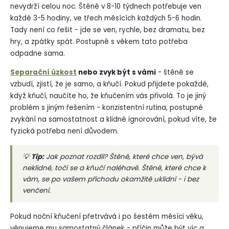
nevydrží celou noc. Štěně v 8-10 týdnech potřebuje ven
každé 3-5 hodiny, ve třech měsících každých 5-6 hodin.
Tady není co řešit - jde se ven, rychle, bez dramatu, bez
hry, a zpátky spát. Postupně s věkem tato potřeba
odpadne sama.
Separační úzkost
nebo zvyk být s vámi
- štěně se
vzbudí, zjistí, že je samo, a kňučí. Pokud přijdete pokaždé,
když kňučí, naučíte ho, že kňučením vás přivolá. To je jiný
problém s jiným řešením - konzistentní rutina, postupné
zvykání na samostatnost a klidné ignorování, pokud víte, že
fyzická potřeba není důvodem.
💡
Tip:
Jak poznat rozdíl? Štěně, které chce ven, bývá
neklidné, točí se a kňučí naléhavě. Štěně, které chce k
vám, se po vašem příchodu okamžitě uklidní - i bez
venčení.
Pokud noční kňučení přetrvává i po šestém měsíci věku,
věnujeme mu samostatný článek - příčin může být víc a