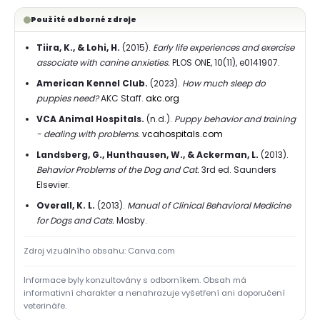
Použité odborné zdroje
Tiira, K., & Lohi, H.
(2015).
Early life experiences and exercise
associate with canine anxieties.
PLOS ONE, 10(11), e0141907.
American Kennel Club.
(2023).
How much sleep do
puppies need?
AKC Staff.
akc.org
VCA Animal Hospitals.
(n.d.).
Puppy behavior and training
- dealing with problems.
vcahospitals.com
Landsberg, G., Hunthausen, W., & Ackerman, L.
(2013).
Behavior Problems of the Dog and Cat.
3rd ed. Saunders
Elsevier.
Overall, K. L.
(2013).
Manual of Clinical Behavioral Medicine
for Dogs and Cats.
Mosby.
Zdroj vizuálního obsahu: Canva.com
Informace byly konzultovány s odborníkem. Obsah má
informativní charakter a nenahrazuje vyšetření ani doporučení
veterináře.