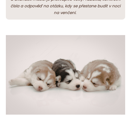
e
čísla a odpověď na otázku, kdy se přestane budit v noci
t
na venčení.
e
n
a
j
í
t
?
HLEDAT
D
o
p