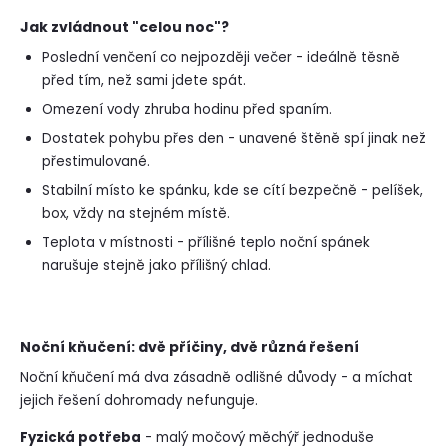
Jak zvládnout "celou noc"?
Poslední venčení co nejpozději večer - ideálně těsně
před tím, než sami jdete spát.
Omezení vody zhruba hodinu před spaním.
Dostatek pohybu přes den - unavené štěně spí jinak než
přestimulované.
Stabilní místo ke spánku, kde se cítí bezpečně - pelíšek,
box, vždy na stejném místě.
Teplota v místnosti - přílišné teplo noční spánek
narušuje stejně jako přílišný chlad.
Noční kňučení: dvě příčiny, dvě různá řešení
Noční kňučení má dva zásadně odlišné důvody - a míchat
jejich řešení dohromady nefunguje.
Fyzická potřeba
- malý močový měchýř jednoduše