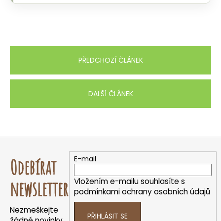
PŘEDCHOZÍ ČLÁNEK
DALŠÍ ČLÁNEK
Z
á
E-mail
Odebírat
p
a
Vložením e-mailu souhlasíte s
newsletter
t
podmínkami ochrany osobních údajů
í
Nezmeškejte
PŘIHLÁSIT SE
žádné novinky