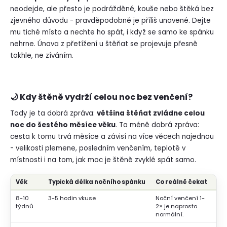
neodejde, ale přesto je podrážděné, kouše nebo štěká bez
zjevného důvodu - pravděpodobně je příliš unavené. Dejte
mu tiché místo a nechte ho spát, i když se samo ke spánku
nehrne. Únava z přetížení u štěňat se projevuje přesně
takhle, ne zíváním.
🌙 Kdy štěně vydrží celou noc bez venčení?
Tady je ta dobrá zpráva:
většina štěňat zvládne celou
noc do šestého měsíce věku
. Ta méně dobrá zpráva:
cesta k tomu trvá měsíce a závisí na více věcech najednou
- velikosti plemene, posledním venčením, teplotě v
místnosti i na tom, jak moc je štěně zvyklé spát samo.
Věk
Typická délka nočního spánku
Co reálně čekat
8-10
3-5 hodin vkuse
Noční venčení 1-
týdnů
2× je naprosto
normální.