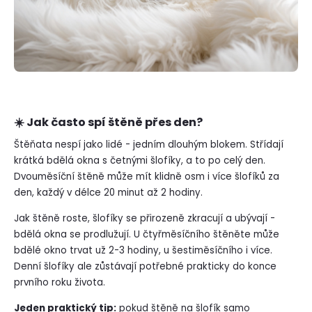
☀️ Jak často spí štěně přes den?
Štěňata nespí jako lidé - jedním dlouhým blokem. Střídají
krátká bdělá okna s četnými šlofíky, a to po celý den.
Dvouměsíční štěně může mít klidně osm i více šlofíků za
den, každý v délce 20 minut až 2 hodiny.
Jak štěně roste, šlofíky se přirozeně zkracují a ubývají -
bdělá okna se prodlužují. U čtyřměsíčního štěněte může
bdělé okno trvat už 2-3 hodiny, u šestiměsíčního i více.
Denní šlofíky ale zůstávají potřebné prakticky do konce
prvního roku života.
Jeden praktický tip:
pokud štěně na šlofík samo