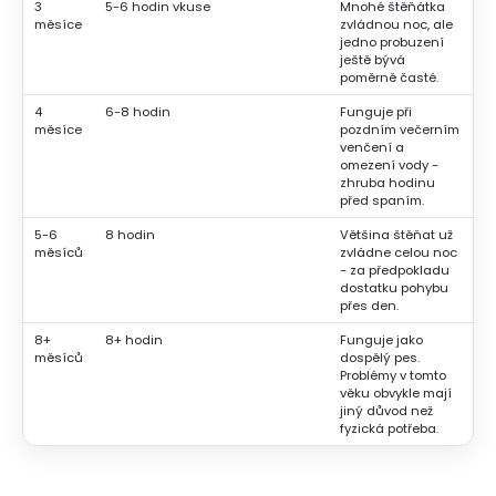
3
5-6 hodin vkuse
Mnohé štěňátka
měsíce
zvládnou noc, ale
jedno probuzení
ještě bývá
poměrně časté.
4
6-8 hodin
Funguje při
měsíce
pozdním večerním
venčení a
omezení vody -
zhruba hodinu
před spaním.
5-6
8 hodin
Většina štěňat už
měsíců
zvládne celou noc
- za předpokladu
dostatku pohybu
přes den.
8+
8+ hodin
Funguje jako
měsíců
dospělý pes.
Problémy v tomto
věku obvykle mají
jiný důvod než
fyzická potřeba.