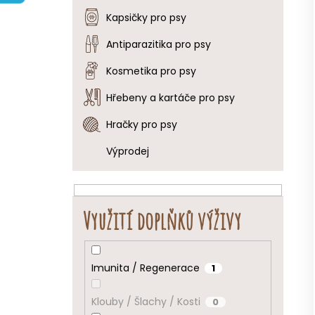
e
Kapsičky pro psy
l
Antiparazitika pro psy
Kosmetika pro psy
Hřebeny a kartáče pro psy
Hračky pro psy
Výprodej
Využití doplňků výživy
Imunita / Regenerace
1
Klouby / Šlachy / Kosti
0