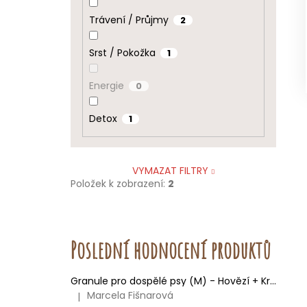
Trávení / Průjmy
2
Srst / Pokožka
1
Energie
0
Detox
1
VYMAZAT FILTRY
Položek k zobrazení:
2
Poslední hodnocení produktů
Granule pro dospělé psy (M) - Hovězí + Krůtí 9kg
Marcela Fišnarová
|
Hodnocení produktu je 5 z 5 hvězdiček.