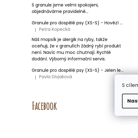
S granule jsme velmi spokojeni,
objednáváme pravidelně...
Granule pro dospělé psy (XS-S) - Hovězí + Krůtí
Petra Kopecká
|
Hodnocení produktu je 5 z 5 hvězdiček.
Náš mopsík je alergik na ryby, takže
oceňuji, že v granulích žádný rybí produkt
není. Navíc mu moc chutnají. Rychlé
dodání. Výborný informační servis.
Granule pro dospělé psy (XS-S) - Jelen lesní (SENSITIVE) 9kg
Pavla Divjaková
|
Hodnocení produktu je 5 z 5 hvězdiček.
S cíle
Nas
Facebook