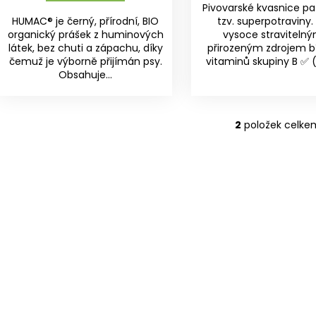
Pivovarské kvasnice pa
HUMAC® je černý, přírodní, BIO
tzv. superpotraviny.
organický prášek z huminových
vysoce straviteln
látek, bez chuti a zápachu, díky
přirozeným zdrojem bí
čemuž je výborně přijímán psy.
vitaminů skupiny B ✅ (B1
Obsahuje...
2
položek celke
O
v
l
á
d
a
c
í
p
r
v
k