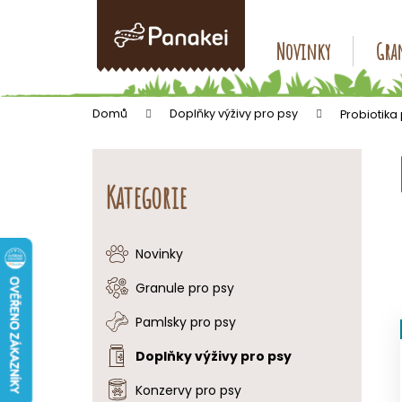
K
Přejít
na
o
obsah
Zpět
Zpět
Novinky
Gran
š
do
do
í
k
obchodu
obchodu
Domů
Doplňky výživy pro psy
Probiotika
P
o
Přeskočit
s
kategorie
Kategorie
t
r
a
Novinky
n
Granule pro psy
n
í
Pamlsky pro psy
p
Doplňky výživy pro psy
a
Konzervy pro psy
n