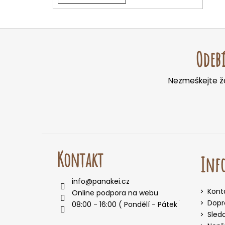
Z
á
Odebí
p
a
Nezmeškejte žá
t
í
Kontakt
Inf
info
@
panakei.cz
Kont
Online podpora na webu
Dopr
08:00 - 16:00 ( Pondělí - Pátek )
Sled