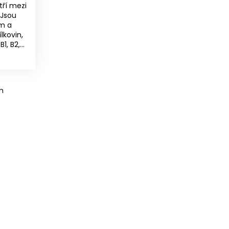
tří mezi
 Jsou
ým a
lkovin,
, B2,...
m