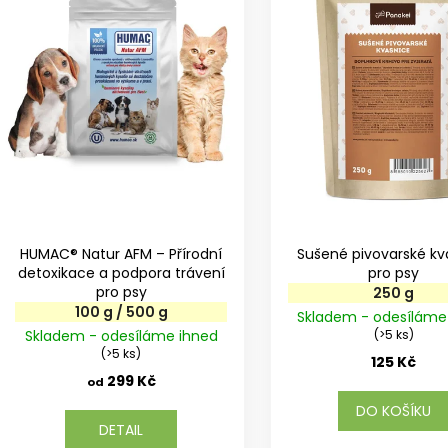
r
s
o
p
d
r
u
o
k
d
t
u
ů
k
t
ů
HUMAC® Natur AFM – Přírodní
Sušené pivovarské kv
detoxikace a podpora trávení
pro psy
pro psy
250 g
100 g / 500 g
Skladem - odesíláme
Skladem - odesíláme ihned
(>5 ks)
(>5 ks)
125 Kč
299 Kč
od
DO KOŠÍKU
DETAIL