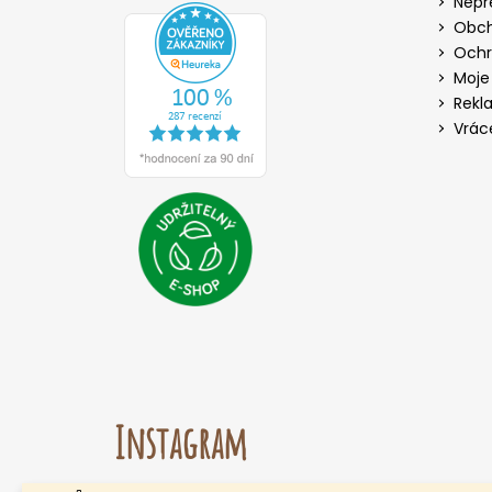
Nepř
Obch
Ochr
Moje
Rekl
Vrác
Instagram