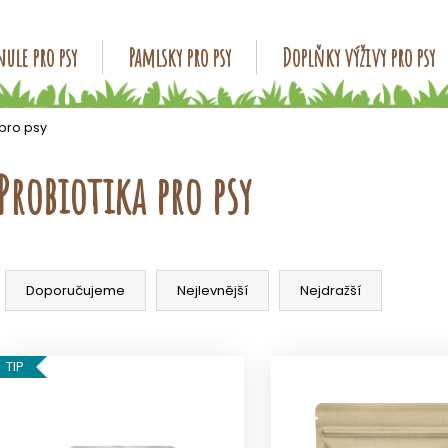
ule pro psy
Pamlsky pro psy
Doplňky výživy pro psy
Co potřebujete najít?
 pro psy
Probiotika pro psy
HLEDAT
Ř
Doporučujeme
a
Doporučujeme
Nejlevnější
Nejdražší
z
e
V
n
TIP
ý
í
p
p
i