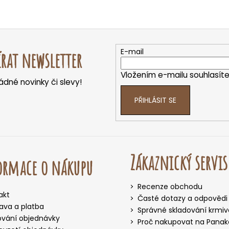
E-mail
rat newsletter
Vložením e-mailu souhlasít
dné novinky či slevy!
PŘIHLÁSIT SE
Zákaznický servis
ormace o nákupu
Recenze obchodu
akt
Časté dotazy a odpovědi
ava a platba
Správné skladování krmiv
ování objednávky
Proč nakupovat na Panake