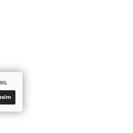
es.
asím