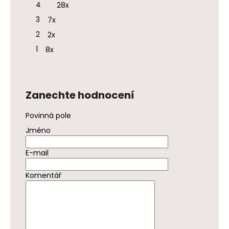
e
4
28x
5
t
hvězdiček.
3
7x
e
2
2x
n
1
8x
a
j
í
t
Zanechte hodnocení
?
Povinná pole
Jméno
E-mail
HLEDAT
Komentář
D
o
p