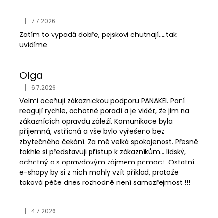
|
7.7.2026
Hodnocení obchodu je 5 z 5 hvězdiček.
Zatím to vypadá dobře, pejskovi chutnají.....tak
uvidíme
Olga
|
6.7.2026
Hodnocení obchodu je 5 z 5 hvězdiček.
Velmi oceňuji zákaznickou podporu PANAKEI. Paní
reagují rychle, ochotně poradí a je vidět, že jim na
zákaznících opravdu záleží. Komunikace byla
příjemná, vstřícná a vše bylo vyřešeno bez
zbytečného čekání. Za mě velká spokojenost. Přesně
takhle si představuji přístup k zákazníkům... lidský,
ochotný a s opravdovým zájmem pomoct. Ostatní
e-shopy by si z nich mohly vzít příklad, protože
taková péče dnes rozhodně není samozřejmost !!!
|
4.7.2026
Hodnocení obchodu je 5 z 5 hvězdiček.