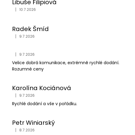
Libuše Filipiová
|
10.7.2026
Hodnocení obchodu je 5 z 5 hvězdiček.
Radek Šmíd
|
9.7.2026
Hodnocení obchodu je 5 z 5 hvězdiček.
|
9.7.2026
Hodnocení obchodu je 5 z 5 hvězdiček.
Velice dobrá komunikace, extrémně rychlé dodání.
Rozumné ceny
Karolína Kociánová
|
9.7.2026
Hodnocení obchodu je 5 z 5 hvězdiček.
Rychlé dodání a vše v pořádku.
Petr Winiarský
|
8.7.2026
Hodnocení obchodu je 5 z 5 hvězdiček.