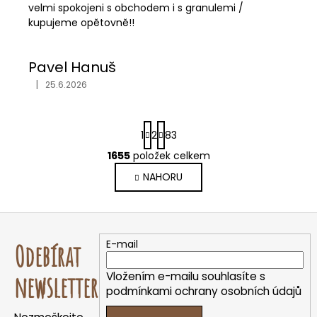
velmi spokojeni s obchodem i s granulemi /
kupujeme opětovně!!
Pavel Hanuš
|
25.6.2026
Hodnocení obchodu je 5 z 5 hvězdiček.
S
1
2
83
t
r
1655
položek celkem
O
á
v
NAHORU
n
l
k
o
á
Z
v
d
á
á
a
E-mail
Odebírat
n
p
c
í
í
a
Vložením e-mailu souhlasíte s
newsletter
p
t
podmínkami ochrany osobních údajů
r
í