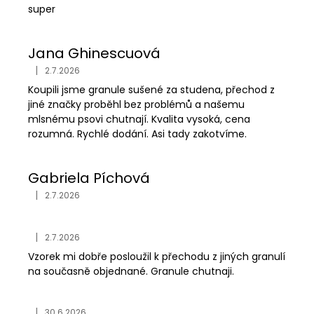
super
Jana Ghinescuová
|
2.7.2026
Hodnocení obchodu je 5 z 5 hvězdiček.
Koupili jsme granule sušené za studena, přechod z
jiné značky proběhl bez problémů a našemu
mlsnému psovi chutnají. Kvalita vysoká, cena
rozumná. Rychlé dodání. Asi tady zakotvíme.
Gabriela Píchová
|
2.7.2026
Hodnocení obchodu je 5 z 5 hvězdiček.
|
2.7.2026
Hodnocení obchodu je 5 z 5 hvězdiček.
Vzorek mi dobře posloužil k přechodu z jiných granulí
na současně objednané. Granule chutnaji.
|
30.6.2026