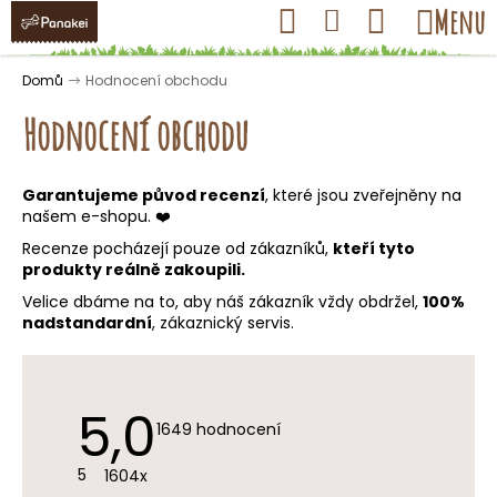
K
Přejít
Hledat
Nákupní
Menu
Přihlášení
na
o
obsah
košík
Zpět
Zpět
š
Domů
Hodnocení obchodu
í
Hodnocení obchodu
k
Garantujeme původ recenzí
, které jsou zveřejněny na
C
našem e-shopu. ❤️
o
Recenze pocházejí pouze od zákazníků,
kteří tyto
p
produkty reálně zakoupili.
o
Velice dbáme na to, aby náš zákazník vždy obdržel,
100%
t
nadstandardní
, zákaznický servis.
ř
e
b
5,0
Průměrné
1649 hodnocení
hodnocení
u
obchodu
je
j
5
1604x
5,0
z