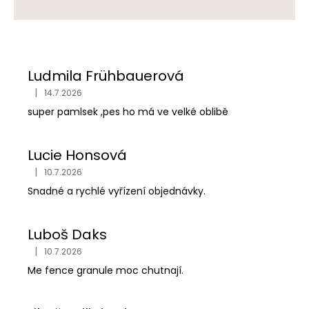
V
ý
p
Ludmila Frühbauerová
i
|
14.7.2026
s
Hodnocení obchodu je 5 z 5 hvězdiček.
super pamlsek ,pes ho má ve velké oblibě
h
o
d
Lucie Honsová
n
|
10.7.2026
Hodnocení obchodu je 5 z 5 hvězdiček.
o
Snadné a rychlé vyřízení objednávky.
c
e
Luboš Daks
n
|
10.7.2026
Hodnocení obchodu je 5 z 5 hvězdiček.
í
Me fence granule moc chutnají.