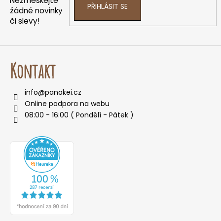
v
Nezmeškejte
PŘIHLÁSIT SE
k
žádné novinky
či slevy!
y
v
ý
p
Kontakt
i
s
u
info
@
panakei.cz
Online podpora na webu
08:00 - 16:00 ( Pondělí - Pátek )