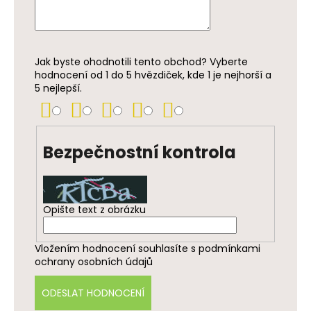
o
r
u
č
Jak byste ohodnotili tento obchod? Vyberte
u
hodnocení od 1 do 5 hvězdiček, kde 1 je nejhorší a
j
5 nejlepší.
e
m
e
Bezpečnostní kontrola
Opište text z obrázku
Vložením hodnocení souhlasíte s
podmínkami
ochrany osobních údajů
ODESLAT HODNOCENÍ