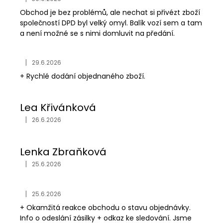
Hodnocení obchodu je 5 z 5 hvězdiček.
Obchod je bez problémů, ale nechat si přivézt zboží
společností DPD byl velký omyl. Balík vozí sem a tam
a není možné se s nimi domluvit na předání.
|
29.6.2026
Hodnocení obchodu je 5 z 5 hvězdiček.
+ Rychlé dodání objednaného zboží.
Lea Křivánková
|
26.6.2026
Hodnocení obchodu je 5 z 5 hvězdiček.
Lenka Zbraňková
|
25.6.2026
Hodnocení obchodu je 5 z 5 hvězdiček.
|
25.6.2026
Hodnocení obchodu je 5 z 5 hvězdiček.
+ Okamžitá reakce obchodu o stavu objednávky.
Info o odeslání zásilky + odkaz ke sledování. Jsme