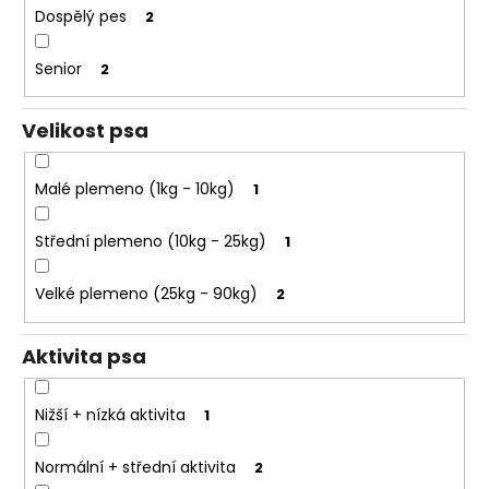
e
k
Dospělý pes
2
t
t
e
ů
Senior
2
n
a
Velikost psa
j
í
Malé plemeno (1kg - 10kg)
1
t
?
Střední plemeno (10kg - 25kg)
1
Velké plemeno (25kg - 90kg)
2
HLEDAT
Aktivita psa
Nižší + nízká aktivita
1
D
o
Normální + střední aktivita
2
p