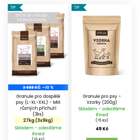
V
TIP
TIP
ý
ZPŮSOB VÝROBY:
EXTRUDOVANÉ
p
i
s
p
r
o
d
u
k
3 688 KČ
–10 %
t
Granule pro dospělé
Granule pro psy -
ů
psy (L-XL-XXL) - MIX
Vzorky (200g)
různých příchutí
Skladem - odesíláme
(3ks)
ihned
27kg (3x9kg)
(>5 ks)
Skladem - odesíláme
49 Kč
ihned
(>5 ks)