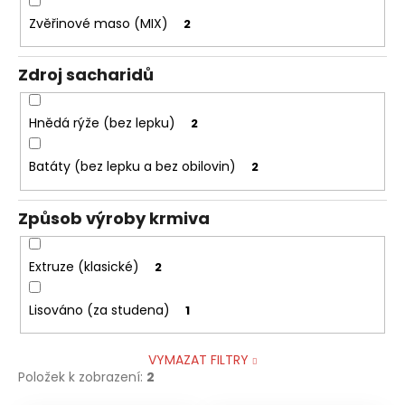
Zvěřinové maso (MIX)
2
Zdroj sacharidů
Hnědá rýže (bez lepku)
2
Batáty (bez lepku a bez obilovin)
2
Způsob výroby krmiva
Extruze (klasické)
2
Lisováno (za studena)
1
VYMAZAT FILTRY
Položek k zobrazení:
2