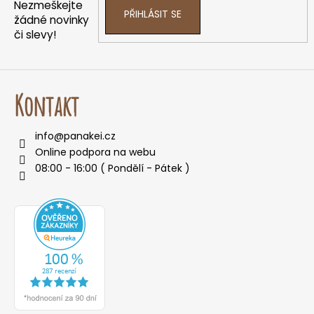
í
p
Nezmeškejte
PŘIHLÁSIT SE
r
žádné novinky
v
či slevy!
k
y
v
ý
Kontakt
p
i
info
@
panakei.cz
s
Online podpora na webu
u
08:00 - 16:00 ( Pondělí - Pátek )