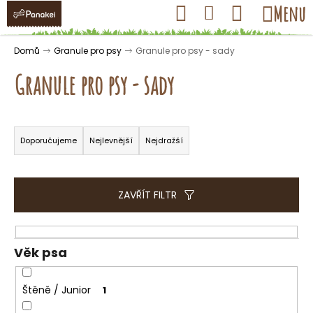
K
Přejít
Hledat
Nákupní
Menu
Přihlášení
na
o
obsah
košík
Zpět
Zpět
š
Domů
Granule pro psy
Granule pro psy - sady
í
Granule pro psy - sady
k
Ř
C
a
Doporučujeme
Nejlevnější
Nejdražší
o
z
p
e
o
n
ZAVŘÍT FILTR
t
í
ř
p
e
r
Věk psa
b
o
u
d
Štěně / Junior
1
j
u