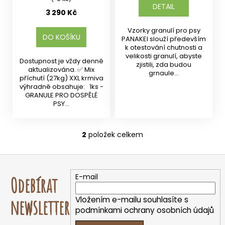
DETAIL
3 290 Kč
Vzorky granulí pro psy
DO KOŠÍKU
PANAKEI slouží především
k otestování chutnosti a
velikosti granulí, abyste
Dostupnost je vždy denně
zjistili, zda budou
aktualizována. ✅ Mix
grnaule...
příchutí (27kg) XXL krmiva
výhradně obsahuje: 1ks -
GRANULE PRO DOSPĚLÉ
PSY...
2
položek celkem
O
v
Z
l
á
á
E-mail
Odebírat
d
p
a
a
Vložením e-mailu souhlasíte s
newsletter
c
t
podmínkami ochrany osobních údajů
í