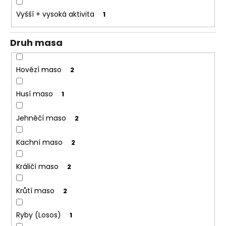
o
Vyšší + vysoká aktivita
1
r
u
Druh masa
č
u
j
Hovězí maso
2
e
m
Husí maso
1
e
Jehněčí maso
2
Kachní maso
2
Králičí maso
2
Krůtí maso
2
Ryby (Losos)
1