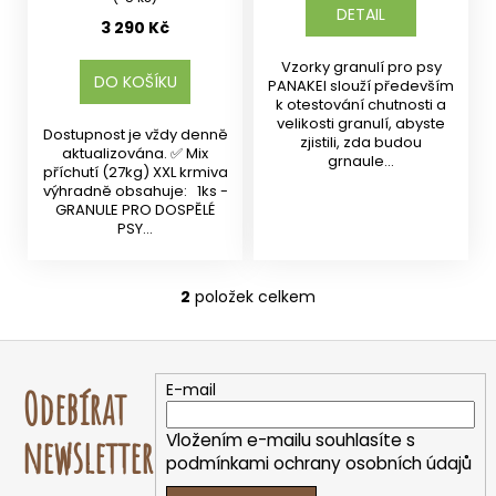
DETAIL
3 290 Kč
Vzorky granulí pro psy
DO KOŠÍKU
PANAKEI slouží především
k otestování chutnosti a
velikosti granulí, abyste
Dostupnost je vždy denně
zjistili, zda budou
aktualizována. ✅ Mix
grnaule...
příchutí (27kg) XXL krmiva
výhradně obsahuje: 1ks -
GRANULE PRO DOSPĚLÉ
PSY...
2
položek celkem
O
v
Z
l
á
á
E-mail
Odebírat
d
p
a
a
Vložením e-mailu souhlasíte s
newsletter
c
t
podmínkami ochrany osobních údajů
í