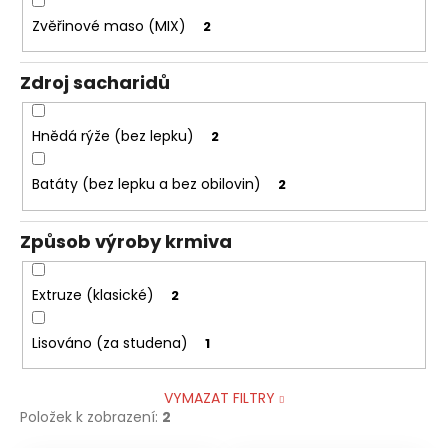
Zvěřinové maso (MIX)
2
Zdroj sacharidů
Hnědá rýže (bez lepku)
2
Batáty (bez lepku a bez obilovin)
2
Způsob výroby krmiva
Extruze (klasické)
2
Lisováno (za studena)
1
VYMAZAT FILTRY
Položek k zobrazení:
2