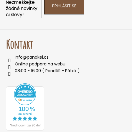
í
p
Nezmeškejte
PŘIHLÁSIT SE
r
žádné novinky
v
či slevy!
k
y
v
ý
Kontakt
p
i
info
@
panakei.cz
s
Online podpora na webu
u
08:00 - 16:00 ( Pondělí - Pátek )