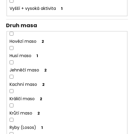
o
Vyšší + vysoká aktivita
1
r
u
Druh masa
č
u
j
Hovězí maso
2
e
m
Husí maso
1
e
Jehněčí maso
2
Kachní maso
2
Králičí maso
2
Krůtí maso
2
Ryby (Losos)
1