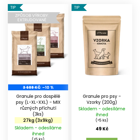
V
TIP
TIP
ý
ZPŮSOB VÝROBY:
EXTRUDOVANÉ
p
i
s
p
r
o
d
u
k
3 688 KČ
–10 %
t
Granule pro dospělé
Granule pro psy -
ů
psy (L-XL-XXL) - MIX
Vzorky (200g)
různých příchutí
Skladem - odesíláme
(3ks)
ihned
27kg (3x9kg)
(>5 ks)
Skladem - odesíláme
49 Kč
ihned
(>5 ks)