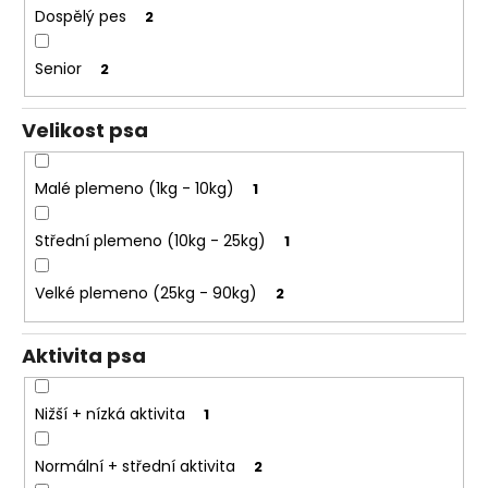
e
k
Dospělý pes
2
t
t
e
ů
Senior
2
n
a
Velikost psa
j
í
Malé plemeno (1kg - 10kg)
1
t
?
Střední plemeno (10kg - 25kg)
1
Velké plemeno (25kg - 90kg)
2
HLEDAT
Aktivita psa
Nižší + nízká aktivita
1
D
o
Normální + střední aktivita
2
p