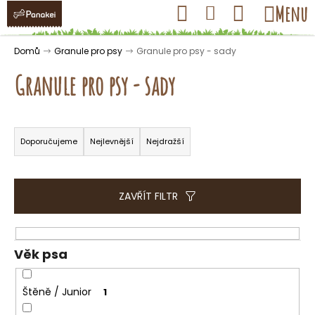
K
Přejít
Hledat
Nákupní
Menu
Přihlášení
na
o
obsah
košík
Zpět
Zpět
š
Domů
Granule pro psy
Granule pro psy - sady
í
Granule pro psy - sady
k
Ř
C
a
Doporučujeme
Nejlevnější
Nejdražší
o
z
p
e
o
n
ZAVŘÍT FILTR
t
í
ř
p
e
r
Věk psa
b
o
u
d
Štěně / Junior
1
j
u