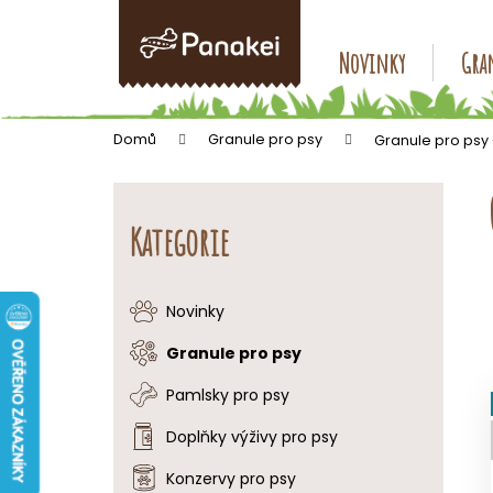
K
Přejít
na
o
obsah
Zpět
Zpět
Novinky
Gran
š
do
do
í
k
obchodu
obchodu
Domů
Granule pro psy
Granule pro psy
P
o
Přeskočit
s
kategorie
Kategorie
t
r
a
Novinky
n
Granule pro psy
n
í
Pamlsky pro psy
p
Doplňky výživy pro psy
a
Konzervy pro psy
n