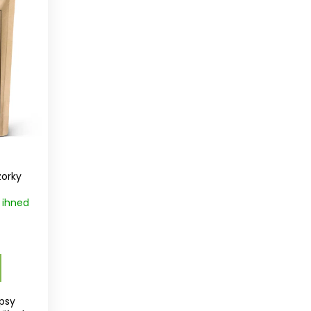
zorky
 ihned
 psy