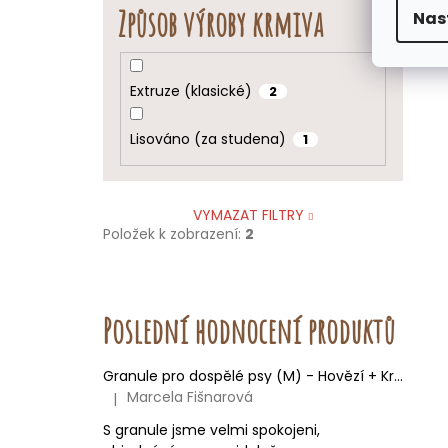
Způsob výroby krmiva
Nas
Extruze (klasické)
2
Lisováno (za studena)
1
VYMAZAT FILTRY
Položek k zobrazení:
2
Poslední hodnocení produktů
Granule pro dospělé psy (M) - Hovězí + Krůtí 9kg
Marcela Fišnarová
|
Hodnocení produktu je 5 z 5 hvězdiček.
S granule jsme velmi spokojeni,