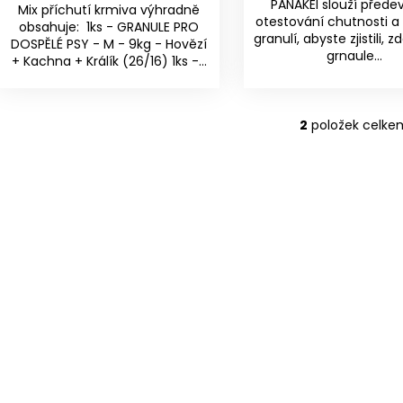
PANAKEI slouží přede
Mix příchutí krmiva výhradně
otestování chutnosti a 
obsahuje: 1ks - GRANULE PRO
granulí, abyste zjistili,
DOSPĚLÉ PSY - M - 9kg - Hovězí
grnaule...
+ Kachna + Králík (26/16) 1ks -...
2
položek celke
O
v
l
á
d
a
c
í
p
r
v
k
y
v