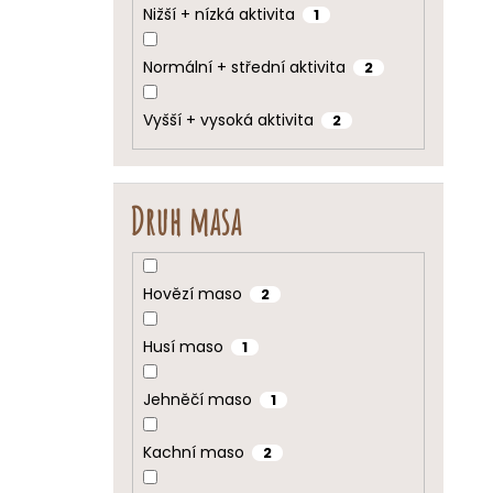
Nižší + nízká aktivita
1
Normální + střední aktivita
2
Vyšší + vysoká aktivita
2
Druh masa
Hovězí maso
2
Husí maso
1
Jehněčí maso
1
Kachní maso
2