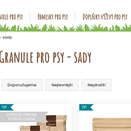
ule pro psy
Pamlsky pro psy
Doplňky výživy pro psy
Co potřebujete najít?
 - sady
Granule pro psy - sady
HLEDAT
Ř
Doporučujeme
a
Doporučujeme
Nejlevnější
Nejdražší
z
e
V
n
TIP
TIP
ý
í
ZPŮSOB VÝROBY:
p
EXTRUDOVANÉ
p
i