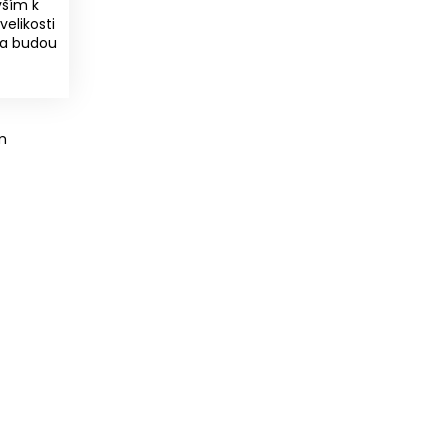
vším k
velikosti
 zda budou
m