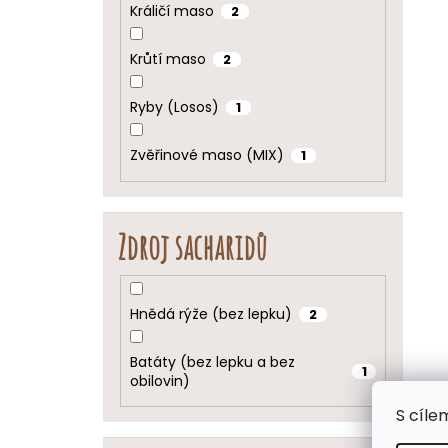
Králičí maso
2
Krůtí maso
2
Ryby (Losos)
1
Zvěřinové maso (MIX)
1
Zdroj sacharidů
Hnědá rýže (bez lepku)
2
Batáty (bez lepku a bez
1
obilovin)
S cíle