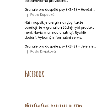
objednáváme pravidelně...
Granule pro dospělé psy (XS-S) - Hovězí + Krůtí
Petra Kopecká
|
Hodnocení produktu je 5 z 5 hvězdiček.
Náš mopsík je alergik na ryby, takže
oceňuji, že v granulích žádný rybí produkt
není. Navíc mu moc chutnají. Rychlé
dodání. Výborný informační servis.
Granule pro dospělé psy (XS-S) - Jelen lesní (SENSITIVE) 9kg
Pavla Divjaková
|
Hodnocení produktu je 5 z 5 hvězdiček.
Facebook