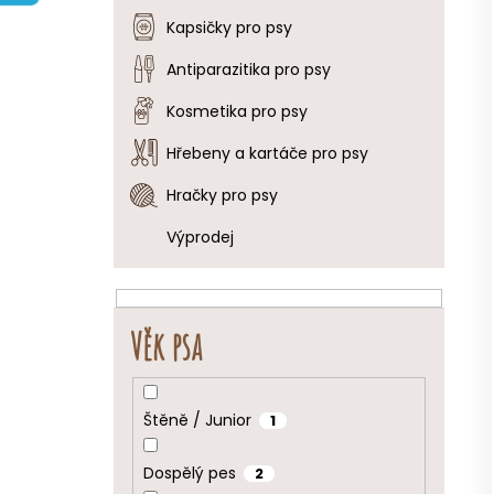
e
Kapsičky pro psy
l
Antiparazitika pro psy
Kosmetika pro psy
Hřebeny a kartáče pro psy
Hračky pro psy
Výprodej
Věk psa
Štěně / Junior
1
Dospělý pes
2