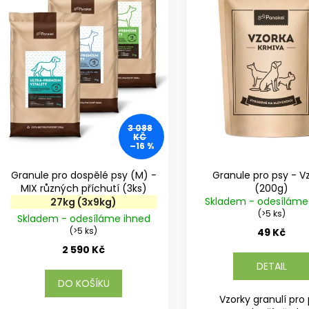
r
s
o
p
d
r
u
o
k
d
t
u
ů
k
t
3 088
KČ
ů
–16 %
Granule pro dospělé psy (M) -
Granule pro psy - V
MIX různých příchutí (3ks)
(200g)
Skladem - odesíláme
27kg (3x9kg)
(>5 ks)
Skladem - odesíláme ihned
(>5 ks)
49 Kč
2 590 Kč
DETAIL
DO KOŠÍKU
Vzorky granulí pro