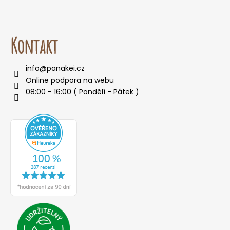
k
y
v
ý
Kontakt
p
i
info
@
panakei.cz
s
Online podpora na webu
u
08:00 - 16:00 ( Pondělí - Pátek )