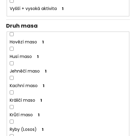
o
Vyšší + vysoká aktivita
1
r
u
Druh masa
č
u
j
Hovězí maso
1
e
m
Husí maso
1
e
Jehněčí maso
1
Kachní maso
1
Králičí maso
1
Krůtí maso
1
Ryby (Losos)
1