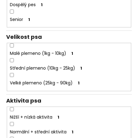
e
k
Dospělý pes
1
t
t
e
ů
Senior
1
n
a
Velikost psa
j
í
Malé plemeno (1kg - 10kg)
1
t
?
Střední plemeno (10kg - 25kg)
1
Velké plemeno (25kg - 90kg)
1
HLEDAT
Aktivita psa
Nižší + nízká aktivita
1
D
o
Normální + střední aktivita
1
p