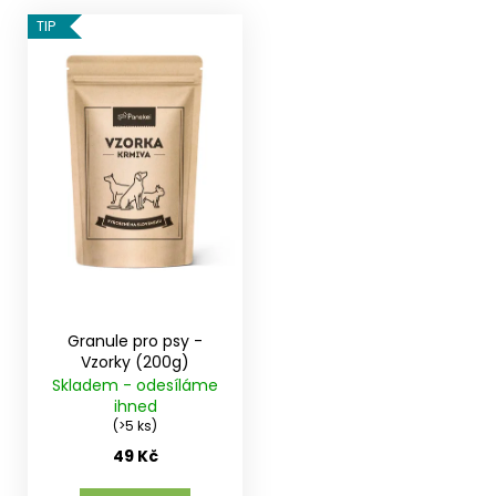
V
TIP
ý
p
i
s
p
r
o
d
u
k
t
Granule pro psy -
ů
Vzorky (200g)
Skladem - odesíláme
ihned
(>5 ks)
49 Kč