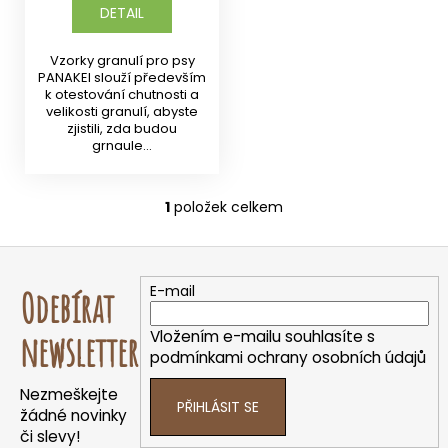
DETAIL
Vzorky granulí pro psy
PANAKEI slouží především
k otestování chutnosti a
velikosti granulí, abyste
zjistili, zda budou
grnaule...
1
položek celkem
O
v
Z
l
á
á
E-mail
Odebírat
d
p
a
a
Vložením e-mailu souhlasíte s
newsletter
c
t
podmínkami ochrany osobních údajů
í
í
p
Nezmeškejte
PŘIHLÁSIT SE
r
žádné novinky
v
či slevy!