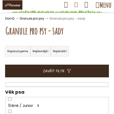
K
Přejít
Hledat
Nákupní
Menu
Přihlášení
na
o
obsah
košík
Zpět
Zpět
š
Domů
Granule pro psy
Granule pro psy - sady
í
Granule pro psy - sady
k
Ř
C
a
Doporučujeme
Nejlevnější
Nejdražší
o
z
p
e
o
n
ZAVŘÍT FILTR
t
í
ř
p
e
r
Věk psa
b
o
u
d
Štěně / Junior
1
j
u