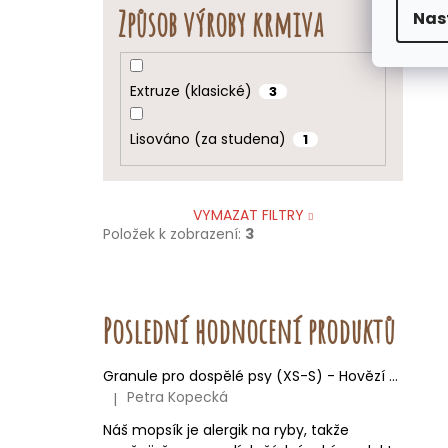
Způsob výroby krmiva
Nas
Extruze (klasické)
3
Lisováno (za studena)
1
VYMAZAT FILTRY
Položek k zobrazení:
3
Poslední hodnocení produktů
Granule pro dospělé psy (XS-S) - Hovězí + Krůtí
Petra Kopecká
|
Hodnocení produktu je 5 z 5 hvězdiček.
Náš mopsík je alergik na ryby, takže