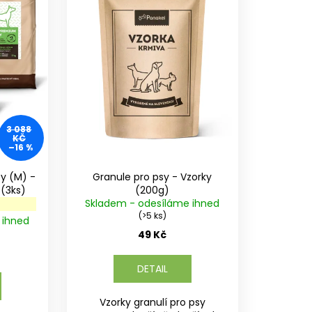
3 088
KČ
–16 %
sy (M) -
Granule pro psy - Vzorky
MIX různých příchutí (3ks)
(200g)
Skladem - odesíláme ihned
(>5 ks)
 ihned
49 Kč
DETAIL
Vzorky granulí pro psy