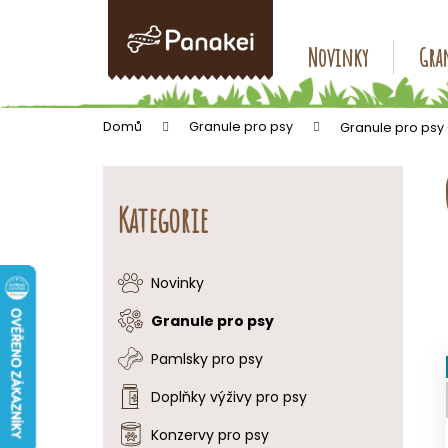
K
Přejít
na
o
obsah
Zpět
Zpět
Novinky
Gran
š
do
do
í
k
obchodu
obchodu
Domů
Granule pro psy
Granule pro psy
P
o
Přeskočit
s
kategorie
Kategorie
t
r
a
Novinky
n
Granule pro psy
n
í
Pamlsky pro psy
p
Doplňky výživy pro psy
a
Konzervy pro psy
n