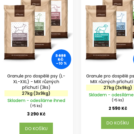
r
s
o
p
d
r
u
o
k
d
t
u
ů
k
t
3 688
KČ
ů
–10 %
Granule pro dospělé psy (L-
Granule pro dospělé p
XL-XXL) - MIX různých
příchutí (3ks)
27kg (3x9kg)
27kg (3x9kg)
Skladem - odesíláme
Skladem - odesíláme ihned
(>5 ks)
(>5 ks)
2 590 Kč
3 290 Kč
DO KOŠÍKU
DO KOŠÍKU