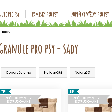
ule pro psy
Pamlsky pro psy
Doplňky výživy pro psy
Co potřebujete najít?
 - sady
Granule pro psy - sady
HLEDAT
Ř
Doporučujeme
a
Doporučujeme
Nejlevnější
Nejdražší
z
e
V
n
TIP
TIP
ý
í
ZPŮSOB VÝROBY:
ZPŮSOB VÝROBY:
p
EXTRUDOVANÉ
EXTRUDOVANÉ
p
i