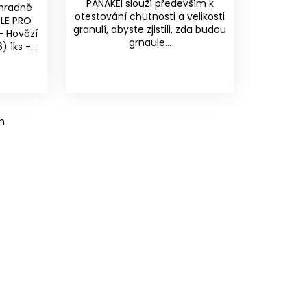
PANAKEI slouží především k
ýhradně
otestování chutnosti a velikosti
ULE PRO
granulí, abyste zjistili, zda budou
- Hovězí
grnaule...
 1ks -...
m