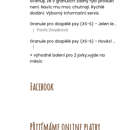
oceňuji, že v granulích žádný rybí produkt
není. Navíc mu moc chutnají. Rychlé
dodání. Výborný informační servis.
Granule pro dospělé psy (XS-S) - Jelen lesní (SENSITIVE) 9kg
Pavla Divjaková
|
Hodnocení produktu je 5 z 5 hvězdiček.
Granule pro dospělé psy (XS-S) - Hovězí + Krůtí 9kg
|
Hodnocení produktu je 5 z 5 hvězdiček.
+ výhodné balení pro 2 jorky,vyjde na
měsíc
Facebook
Přijímáme online platby