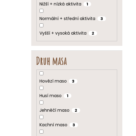
Nižší + nízká aktivita
1
Normální + střední aktivita
3
Vyšší + vysoká aktivita
2
Druh masa
Hovězí maso
3
Husí maso
1
Jehněčí maso
2
Kachní maso
3