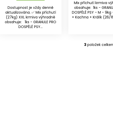
Mix příchutí krmiva v
Dostupnost je vždy denně
obsahuje: 1ks - GRAN
aktualizována. ✅ Mix příchutí
DOSPĚLÉ PSY - M - 9kg 
(27kg) XXL krmiva výhradně
+ Kachna + Králík (26/16)
obsahuje: 1ks - GRANULE PRO
DOSPĚLÉ PSY...
3
položek celke
O
v
l
á
d
a
c
í
p
r
v
k