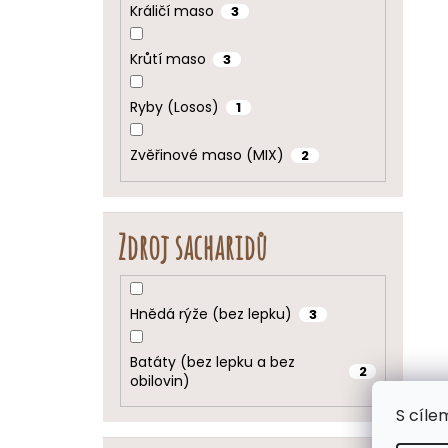
Králičí maso
3
Krůtí maso
3
Ryby (Losos)
1
Zvěřinové maso (MIX)
2
Zdroj sacharidů
Hnědá rýže (bez lepku)
3
Batáty (bez lepku a bez
2
obilovin)
S cíle