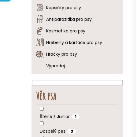
e
Kapsičky pro psy
l
Antiparazitika pro psy
Kosmetika pro psy
Hřebeny a kartáče pro psy
Hračky pro psy
Výprodej
Věk psa
Štěně / Junior
1
Dospělý pes
3